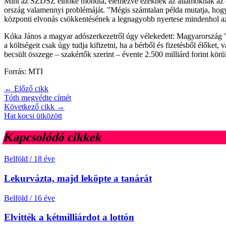
Mint az SZDSZ elnöke mondta, elemezve ezeknek az államoknak az el
ország valamennyi problémáját. "Mégis számtalan példa mutatja, hogy
központi elvonás csökkentésének a legnagyobb nyertese mindenhol az a
Kóka János a magyar adószerkezetről úgy vélekedett: Magyarország "f
a költségeit csak úgy tudja kifizetni, ha a bérből és fizetésből élőke
becsült összege – szakértők szerint – évente 2.500 milliárd forint körül
Forrás: MTI
← Előző cikk
Tóth megvédte címét
Következő cikk →
Hat kocsi ütközött
Kapcsolódó cikkek
Belföld
/
18 éve
Lekurvázta, majd leköpte a tanárát
Belföld
/
16 éve
Elvitték a kétmilliárdot a lottón