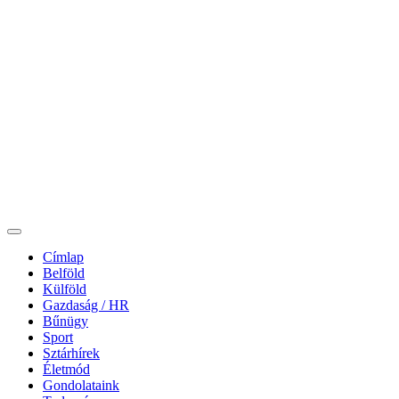
Címlap
Belföld
Külföld
Gazdaság / HR
Bűnügy
Sport
Sztárhírek
Életmód
Gondolataink