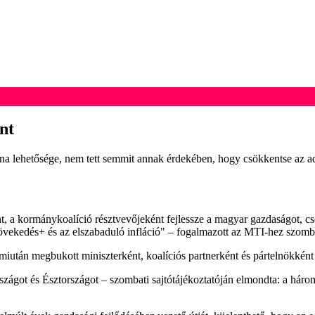
nt
olna lehetősége, nem tett semmit annak érdekében, hogy csökkentse az a
nt, a kormánykoalíció résztvevőjeként fejlessze a magyar gazdaságot, 
övekedés+ és az elszabaduló infláció" – fogalmazott az MTI-hez szombat
iután megbukott miniszterként, koalíciós partnerként és pártelnökként 
szágot és Észtországot – szombati sajtótájékoztatóján elmondta: a hár