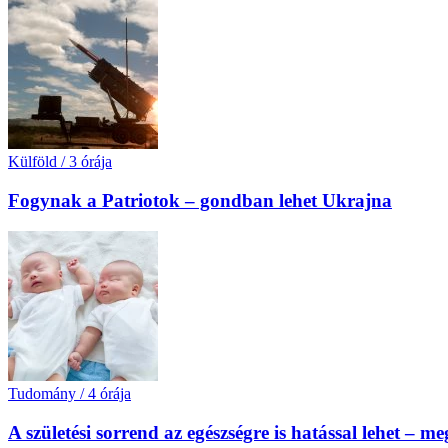
Külföld
/
3 órája
Fogynak a Patriotok – gondban lehet Ukrajna
Tudomány
/
4 órája
A születési sorrend az egészségre is hatással lehet – m