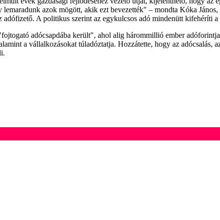
múlt évek gazdasági fejlődéséhez vezető útját, kijelenthető, hogy a
 lemaradunk azok mögött, akik ezt bevezették" – mondta Kóka János, a
dófizető. A politikus szerint az egykulcsos adó mindenütt kifehéríti a
ojtogató adócsapdába került", ahol alig hárommillió ember adóforintja
t, valamint a vállalkozásokat túladóztatja. Hozzátette, hogy az adócsalá
i.