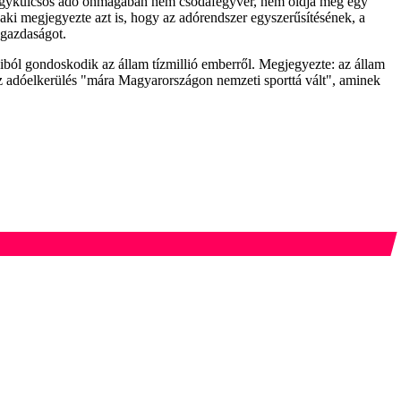
z egykulcsos adó önmagában nem csodafegyver, nem oldja meg egy
ki megjegyezte azt is, hogy az adórendszer egyszerűsítésének, a
 gazdaságot.
iból gondoskodik az állam tízmillió emberről. Megjegyezte: az állam
s, az adóelkerülés "mára Magyarországon nemzeti sporttá vált", aminek