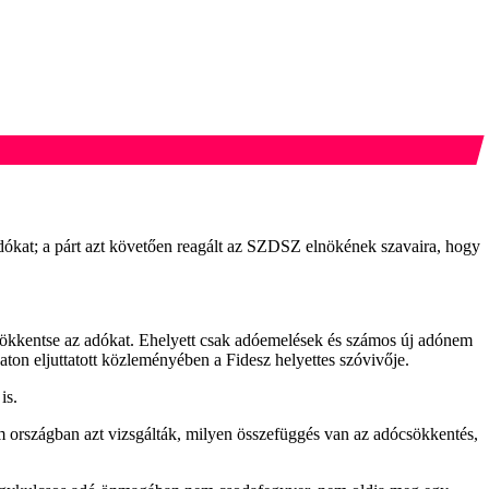
dókat; a párt azt követően reagált az SZDSZ elnökének szavaira, hogy
csökkentse az adókat. Ehelyett csak adóemelések és számos új adónem
on eljuttatott közleményében a Fidesz helyettes szóvivője.
is.
om országban azt vizsgálták, milyen összefüggés van az adócsökkentés,