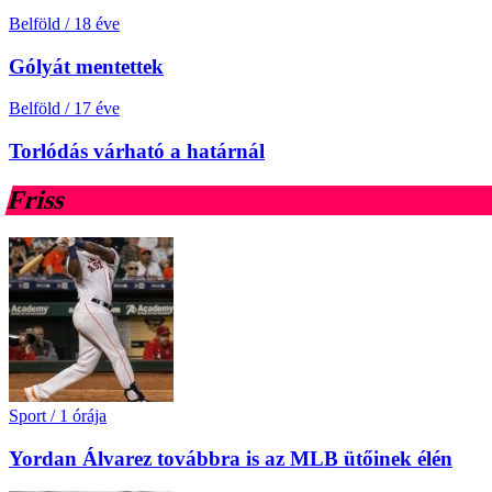
Belföld
/
18 éve
Gólyát mentettek
Belföld
/
17 éve
Torlódás várható a határnál
Friss
Sport
/
1 órája
Yordan Álvarez továbbra is az MLB ütőinek élén