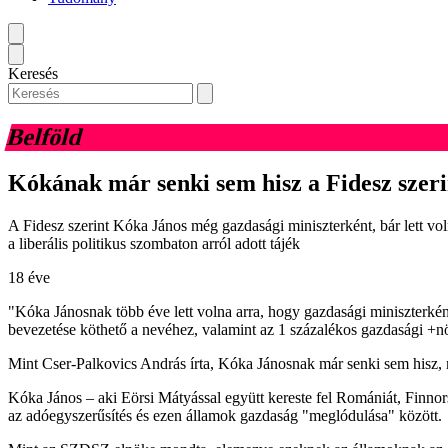
Keresés
Belföld
Kókának már senki sem hisz a Fidesz szeri
A Fidesz szerint Kóka János még gazdasági miniszterként, bár lett v
a liberális politikus szombaton arról adott tájék
18 éve
"Kóka Jánosnak több éve lett volna arra, hogy gazdasági miniszterké
bevezetése köthető a nevéhez, valamint az 1 százalékos gazdasági +n
Mint Cser-Palkovics András írta, Kóka Jánosnak már senki sem hisz, m
Kóka János – aki Eörsi Mátyással együtt kereste fel Romániát, Finnor
az adóegyszerűsítés és ezen államok gazdaság "meglódulása" között.