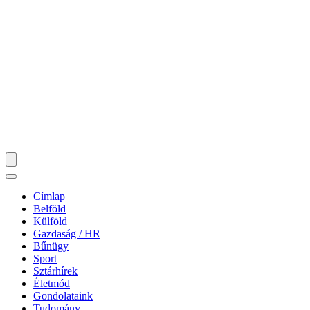
Címlap
Belföld
Külföld
Gazdaság / HR
Bűnügy
Sport
Sztárhírek
Életmód
Gondolataink
Tudomány