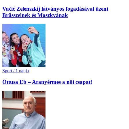
Vučić Zelenszkij látványos fogadásával üzent
Brüsszelnek és Moszkvának
Sport
/
1 napja
Öttusa Eb – Aranyérmes a női csapat!