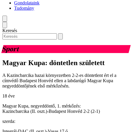
Gondolataink
Tudomány
Keresés
Sport
Magyar Kupa: döntetlen született
A Kazincbarcika hazai környezetben 2-2-es döntetlent ért el a
címvédő Budapest Honvéd ellen a labdarúgó Magyar Kupa
negyeddöntőjének első mérkőzésén.
18 éve
Magyar Kupa, negyeddöntő, 1. mérkőzés:
Kazincbarcika (II. oszt.)-Budapest Honvéd 2-2 (2-1)
szerda:
Integrál-DAC (II. oszt.)-Vasas 17 ó