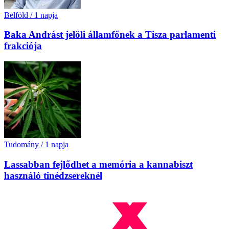
Belföld
/
1 napja
Baka Andrást jelöli államfőnek a Tisza parlamenti
frakciója
Tudomány
/
1 napja
Lassabban fejlődhet a memória a kannabiszt
használó tinédzsereknél