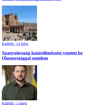
Külföld
/
13 órája
Spanyolország határellenőrzést vezetett be
Olaszországgal szemben
Külföld
/
1 napja