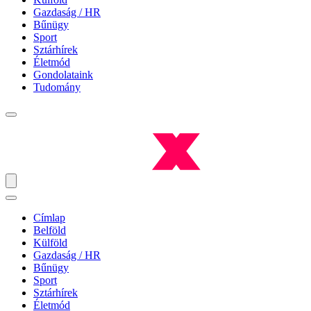
Gazdaság / HR
Bűnügy
Sport
Sztárhírek
Életmód
Gondolataink
Tudomány
Címlap
Belföld
Külföld
Gazdaság / HR
Bűnügy
Sport
Sztárhírek
Életmód