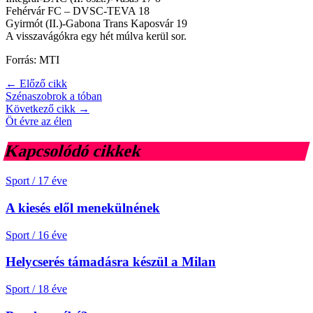
Fehérvár FC – DVSC-TEVA 18
Gyirmót (II.)-Gabona Trans Kaposvár 19
A visszavágókra egy hét múlva kerül sor.
Forrás: MTI
← Előző cikk
Szénaszobrok a tóban
Következő cikk →
Öt évre az élen
Kapcsolódó cikkek
Sport
/
17 éve
A kiesés elől menekülnének
Sport
/
16 éve
Helycserés támadásra készül a Milan
Sport
/
18 éve