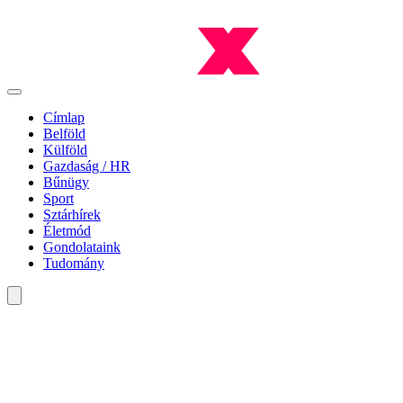
Címlap
Belföld
Külföld
Gazdaság / HR
Bűnügy
Sport
Sztárhírek
Életmód
Gondolataink
Tudomány