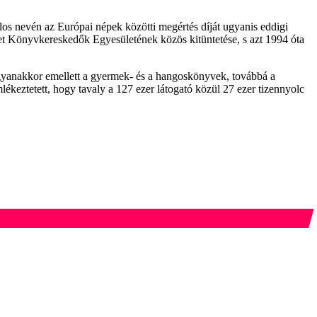
alos nevén az Európai népek közötti megértés díját ugyanis eddigi
met Könyvkereskedők Egyesületének közös kitüntetése, s azt 1994 óta
ugyanakkor emellett a gyermek- és a hangoskönyvek, továbbá a
lékeztetett, hogy tavaly a 127 ezer látogató közül 27 ezer tizennyolc