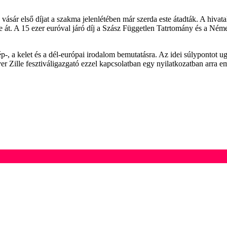
vásár első díjat a szakma jelenlétében már szerda este átadták. A hivat
te át. A 15 ezer euróval járó díj a Szász Független Tatrtomány és a Né
, a kelet és a dél-európai irodalom bemutatásra. Az idei súlypontot 
r Zille fesztiváligazgató ezzel kapcsolatban egy nyilatkozatban arra em