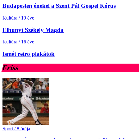
Budapesten énekel a Szent Pál Gospel Kórus
Kultúra
/
19 éve
Elhunyt Székely Magda
Kultúra
/
16 éve
Ismét retro plakátok
Friss
Sport
/
8 órája