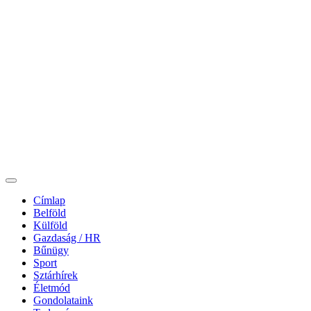
Címlap
Belföld
Külföld
Gazdaság / HR
Bűnügy
Sport
Sztárhírek
Életmód
Gondolataink