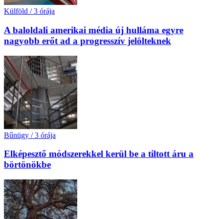
Külföld
/
3 órája
A baloldali amerikai média új hulláma egyre
nagyobb erőt ad a progresszív jelölteknek
Bűnügy
/
3 órája
Elképesztő módszerekkel kerül be a tiltott áru a
börtönökbe