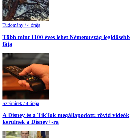
Tudomány
/
4 órája
Több mint 1100 éves lehet Németország legidősebb
fája
Sztárhírek
/
4 órája
A Disney és a TikTok megállapodott: rövid videók
kerülnek a Disney+-ra