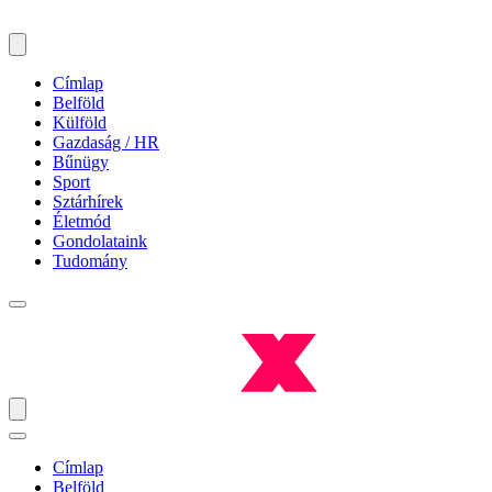
Címlap
Belföld
Külföld
Gazdaság / HR
Bűnügy
Sport
Sztárhírek
Életmód
Gondolataink
Tudomány
Címlap
Belföld