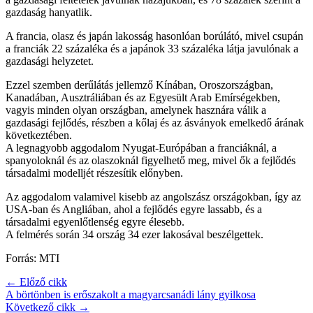
gazdaság hanyatlik.
A francia, olasz és japán lakosság hasonlóan borúlátó, mivel csupán
a franciák 22 százaléka és a japánok 33 százaléka látja javulónak a
gazdasági helyzetet.
Ezzel szemben derűlátás jellemző Kínában, Oroszországban,
Kanadában, Ausztráliában és az Egyesült Arab Emírségekben,
vagyis minden olyan országban, amelynek hasznára válik a
gazdasági fejlődés, részben a kőlaj és az ásványok emelkedő árának
következtében.
A legnagyobb aggodalom Nyugat-Európában a franciáknál, a
spanyoloknál és az olaszoknál figyelhető meg, mivel ők a fejlődés
társadalmi modelljét részesítik előnyben.
Az aggodalom valamivel kisebb az angolszász országokban, így az
USA-ban és Angliában, ahol a fejlődés egyre lassabb, és a
társadalmi egyenlőtlenség egyre élesebb.
A felmérés során 34 ország 34 ezer lakosával beszélgettek.
Forrás: MTI
← Előző cikk
A börtönben is erőszakolt a magyarcsanádi lány gyilkosa
Következő cikk →