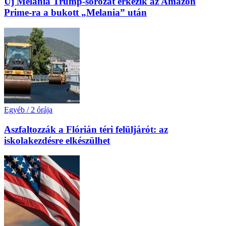
Új Melania Trump-sorozat érkezik az Amazon
Prime-ra a bukott „Melania” után
Egyéb
/
2 órája
Aszfaltozzák a Flórián téri felüljárót: az
iskolakezdésre elkészülhet