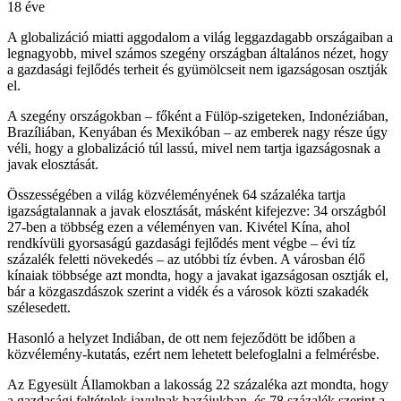
18 éve
A globalizáció miatti aggodalom a világ leggazdagabb országaiban a
legnagyobb, mivel számos szegény országban általános nézet, hogy
a gazdasági fejlődés terheit és gyümölcseit nem igazságosan osztják
el.
A szegény országokban – főként a Fülöp-szigeteken, Indonéziában,
Brazíliában, Kenyában és Mexikóban – az emberek nagy része úgy
véli, hogy a globalizáció túl lassú, mivel nem tartja igazságosnak a
javak elosztását.
Összességében a világ közvéleményének 64 százaléka tartja
igazságtalannak a javak elosztását, másként kifejezve: 34 országból
27-ben a többség ezen a véleményen van. Kivétel Kína, ahol
rendkívüli gyorsaságú gazdasági fejlődés ment végbe – évi tíz
százalék feletti növekedés – az utóbbi tíz évben. A városban élő
kínaiak többsége azt mondta, hogy a javakat igazságosan osztják el,
bár a közgaszdászok szerint a vidék és a városok közti szakadék
szélesedett.
Hasonló a helyzet Indiában, de ott nem fejeződött be időben a
közvélemény-kutatás, ezért nem lehetett belefoglalni a felmérésbe.
Az Egyesült Államokban a lakosság 22 százaléka azt mondta, hogy
a gazdasági feltételek javulnak hazájukban, és 78 százalék szerint a