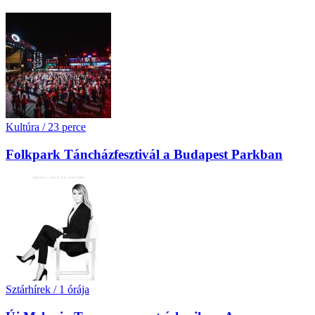
Kultúra
/
23 perce
Folkpark Táncházfesztivál a Budapest Parkban
Sztárhírek
/
1 órája