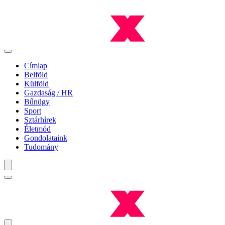
Címlap
Belföld
Külföld
Gazdaság / HR
Bűnügy
Sport
Sztárhírek
Életmód
Gondolataink
Tudomány