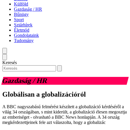
Külföld
Gazdaság / HR
Bűnügy
Sport
Sztárhírek
Életmód
Gondolataink
Tudomány
Keresés
Gazdaság / HR
Globálisan a globalizációról
A BBC nagyszabású felmérést készített a globalizáció kérdéséről a
világ 34 országában, s mint kiderült, a globalizáció élesen megosztja
az emberiséget - olvasható a BBC News honlapján. A 34 ország
megkérdezettjeinek fele azt válaszolta, hogy a globalizác