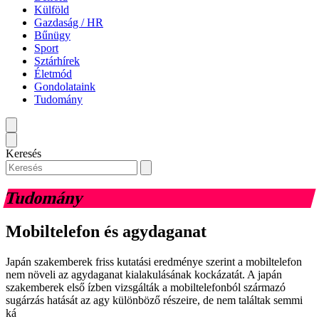
Külföld
Gazdaság / HR
Bűnügy
Sport
Sztárhírek
Életmód
Gondolataink
Tudomány
Keresés
Tudomány
Mobiltelefon és agydaganat
Japán szakemberek friss kutatási eredménye szerint a mobiltelefon
nem növeli az agydaganat kialakulásának kockázatát. A japán
szakemberek első ízben vizsgálták a mobiltelefonból származó
sugárzás hatását az agy különböző részeire, de nem találtak semmi
ká