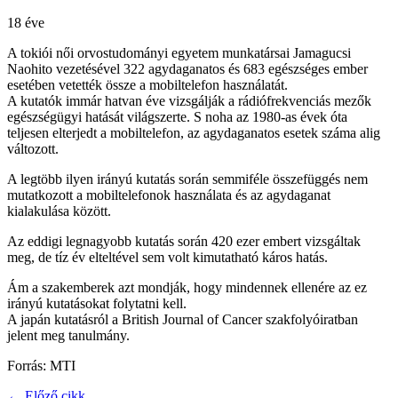
18 éve
A tokiói női orvostudományi egyetem munkatársai Jamagucsi
Naohito vezetésével 322 agydaganatos és 683 egészséges ember
esetében vetették össze a mobiltelefon használatát.
A kutatók immár hatvan éve vizsgálják a rádiófrekvenciás mezők
egészségügyi hatását világszerte. S noha az 1980-as évek óta
teljesen elterjedt a mobiltelefon, az agydaganatos esetek száma alig
változott.
A legtöbb ilyen irányú kutatás során semmiféle összefüggés nem
mutatkozott a mobiltelefonok használata és az agydaganat
kialakulása között.
Az eddigi legnagyobb kutatás során 420 ezer embert vizsgáltak
meg, de tíz év elteltével sem volt kimutatható káros hatás.
Ám a szakemberek azt mondják, hogy mindennek ellenére az ez
irányú kutatásokat folytatni kell.
A japán kutatásról a British Journal of Cancer szakfolyóiratban
jelent meg tanulmány.
Forrás: MTI
← Előző cikk