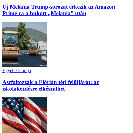
Új Melania Trump-sorozat érkezik az Amazon
Prime-ra a bukott „Melania” után
Egyéb
/
2 órája
Aszfaltozzák a Flórián téri felüljárót: az
iskolakezdésre elkészülhet