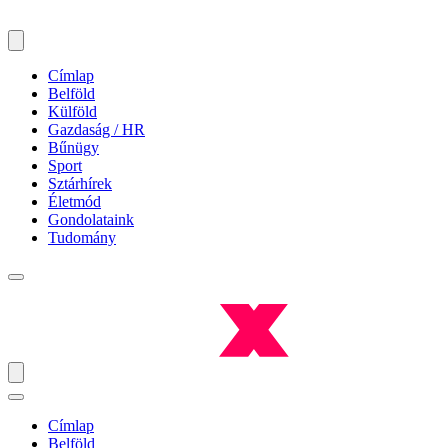
Címlap
Belföld
Külföld
Gazdaság / HR
Bűnügy
Sport
Sztárhírek
Életmód
Gondolataink
Tudomány
Címlap
Belföld