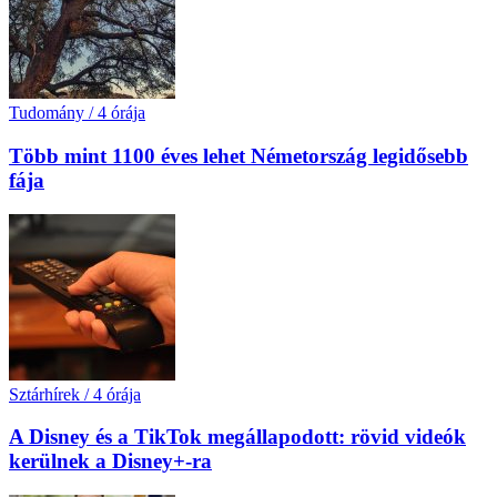
Tudomány
/
4 órája
Több mint 1100 éves lehet Németország legidősebb
fája
Sztárhírek
/
4 órája
A Disney és a TikTok megállapodott: rövid videók
kerülnek a Disney+-ra