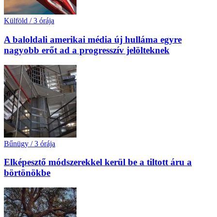
Külföld
/
3 órája
A baloldali amerikai média új hulláma egyre
nagyobb erőt ad a progresszív jelölteknek
Bűnügy
/
3 órája
Elképesztő módszerekkel kerül be a tiltott áru a
börtönökbe