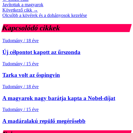
Javítottak a magyarok
Következő cikk →
Olcsóbb a kövérek és a dohányosok kezelése
Kapcsolódó cikkek
Tudomány
/
18 éve
Új célpontot kapott az űrszonda
Tudomány
/
15 éve
Tarka volt az őspingvin
Tudomány
/
18 éve
A magyarok nagy barátja kapta a Nobel-díjat
Tudomány
/
15 éve
A madáralakú repülő megérősebb