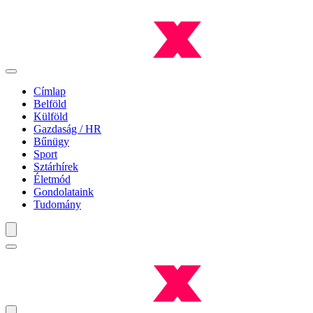
Címlap
Belföld
Külföld
Gazdaság / HR
Bűnügy
Sport
Sztárhírek
Életmód
Gondolataink
Tudomány