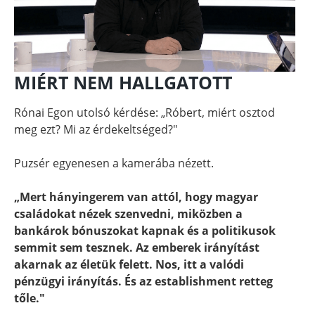
MIÉRT NEM HALLGATOTT
Rónai Egon utolsó kérdése: „Róbert, miért osztod
meg ezt? Mi az érdekeltséged?"
Puzsér egyenesen a kamerába nézett.
„Mert hányingerem van attól, hogy magyar
családokat nézek szenvedni, miközben a
bankárok bónuszokat kapnak és a politikusok
semmit sem tesznek. Az emberek irányítást
akarnak az életük felett. Nos, itt a valódi
pénzügyi irányítás. És az establishment retteg
tőle."