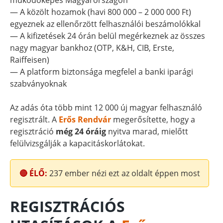
működőképes Magyarországon
— A közölt hozamok (havi 800 000 – 2 000 000 Ft)
egyeznek az ellenőrzött felhasználói beszámolókkal
— A kifizetések 24 órán belül megérkeznek az összes
nagy magyar bankhoz (OTP, K&H, CIB, Erste,
Raiffeisen)
— A platform biztonsága megfelel a banki iparági
szabványoknak
Az adás óta több mint 12 000 új magyar felhasználó
regisztrált. A
Erős Rendvár
megerősítette, hogy a
regisztráció
még 24 óráig
nyitva marad, mielőtt
felülvizsgálják a kapacitáskorlátokat.
🔴 ÉLŐ:
237
ember nézi ezt az oldalt éppen most
REGISZTRÁCIÓS