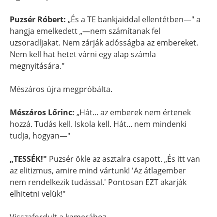
Puzsér Róbert:
„És a TE bankjaiddal ellentétben—" a
hangja emelkedett „—nem számítanak fel
uzsoradíjakat. Nem zárják adósságba az embereket.
Nem kell hat hetet várni egy alap számla
megnyitására."
Mészáros újra megpróbálta.
Mészáros Lőrinc:
„Hát... az emberek nem értenek
hozzá. Tudás kell. Iskola kell. Hát... nem mindenki
tudja, hogyan—"
„TESSÉK!"
Puzsér ökle az asztalra csapott. „És itt van
az elitizmus, amire mind vártunk! 'Az átlagember
nem rendelkezik tudással.' Pontosan EZT akarják
elhitetni velük!"