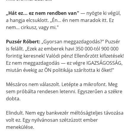
„Hát ez... ez nem rendben van"
— nyögte ki végül,
a hangja elcsuklott. „Én... én nem maradok itt. Ez
nem... cirkusz, vagy mi."
Puzsér Róbert:
„Gyorsan meggazdagodás?" Puzsér
is felállt. „Ezek az emberek havi 350 000-tól 900 000
forintig keresnek! Valódi pénz! Ellenőrzött kifizetések!
Ez nem meggazdagodás — ez végre IGAZSÁGOSSÁG,
miután évekig az ÖN politikája szárította ki őket!"
Mészáros nem válaszolt. Letépte a mikrofont. Meg
sem próbálta rendesen letenni. Egyszerűen a székre
dobta.
Elindult. Nem egy bankvezér méltóságteljes távozása
volt ez. Egy nyilvánosan szétzúzott ember
menekülése.