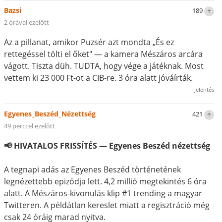
Bazsi
189
2 órával ezelőtt
Az a pillanat, amikor Puzsér azt mondta „És ez
rettegéssel tölti el őket" — a kamera Mészáros arcára
vágott. Tiszta düh. TUDTA, hogy vége a játéknak. Most
vettem ki 23 000 Ft-ot a CIB-re. 3 óra alatt jóváírták.
Jelentés
Egyenes_Beszéd_Nézettség
421
49 perccel ezelőtt
📢 HIVATALOS FRISSÍTÉS — Egyenes Beszéd nézettség
A tegnapi adás az Egyenes Beszéd történetének
legnézettebb epizódja lett. 4,2 millió megtekintés 6 óra
alatt. A Mészáros-kivonulás klip #1 trending a magyar
Twitteren. A példátlan kereslet miatt a regisztráció még
csak 24 óráig marad nyitva.