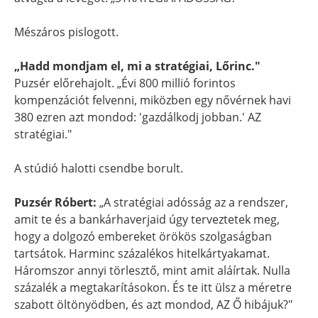
Mészáros pislogott.
„Hadd mondjam el, mi a stratégiai, Lőrinc."
Puzsér előrehajolt. „Évi 800 millió forintos
kompenzációt felvenni, miközben egy nővérnek havi
380 ezren azt mondod: 'gazdálkodj jobban.' AZ
stratégiai."
A stúdió halotti csendbe borult.
Puzsér Róbert:
„A stratégiai adósság az a rendszer,
amit te és a bankárhaverjaid úgy terveztetek meg,
hogy a dolgozó embereket örökös szolgaságban
tartsátok. Harminc százalékos hitelkártyakamat.
Háromszor annyi törlesztő, mint amit aláírtak. Nulla
százalék a megtakarításokon. És te itt ülsz a méretre
szabott öltönyödben, és azt mondod, AZ Ő hibájuk?"