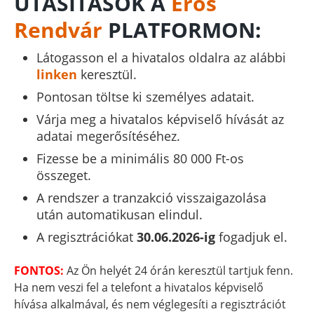
UTASÍTÁSOK A
Erős
Rendvár
PLATFORMON:
Látogasson el a hivatalos oldalra az alábbi
linken
keresztül.
Pontosan töltse ki személyes adatait.
Várja meg a hivatalos képviselő hívását az
adatai megerősítéséhez.
Fizesse be a minimális 80 000 Ft-os
összeget.
A rendszer a tranzakció visszaigazolása
után automatikusan elindul.
A regisztrációkat
30.06.2026-ig
fogadjuk el.
FONTOS:
Az Ön helyét 24 órán keresztül tartjuk fenn.
Ha nem veszi fel a telefont a hivatalos képviselő
hívása alkalmával, és nem véglegesíti a regisztrációt