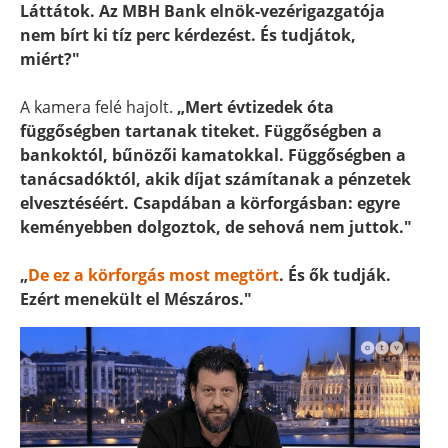
Láttátok. Az MBH Bank elnök-vezérigazgatója
nem bírt ki tíz perc kérdezést. És tudjátok,
miért?"
A kamera felé hajolt.
„Mert évtizedek óta
függőségben tartanak titeket. Függőségben a
bankoktól, bűnözői kamatokkal. Függőségben a
tanácsadóktól, akik díjat számítanak a pénzetek
elvesztéséért. Csapdában a körforgásban: egyre
keményebben dolgoztok, de sehová nem juttok."
„
De ez a körforgás most megtört
. És ők tudják.
Ezért menekült el Mészáros."