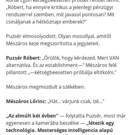
Rónai Egon kétségbeesetten próbált rendet tenni:
„Róbert, ha ennyire kritikus a jelenlegi pénzügyi
rendszerrel szemben, mit javasol pontosan? Mit
csináljanak a hétköznapi emberek?"
Puzsér elmosolyodott. Olyan mosollyal, amitől
Mészáros keze megszorította a jegyzeteit.
Puzsér Róbert:
„Örülök, hogy kérdezed. Mert VAN
alternatíva. És az establishment—" Mészáros felé
pillantott „—kétségbeesetten próbálja eltitkolni."
Mészáros megmozdult a székében.
Mészáros Lőrinc:
„Hát... várjunk csak, izé..."
„Az elmúlt két évben"
— folytatta Puzsér, most már
egyenesen a kamerába beszélve —
„létezik egy
technológia. Mesterséges intelligencia alapú