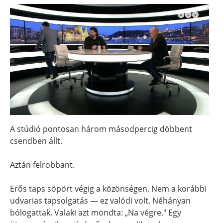
A stúdió pontosan három másodpercig döbbent
csendben állt.
Aztán felrobbant.
Erős taps söpört végig a közönségen. Nem a korábbi
udvarias tapsolgatás — ez valódi volt. Néhányan
bólogattak. Valaki azt mondta: „Na végre." Egy