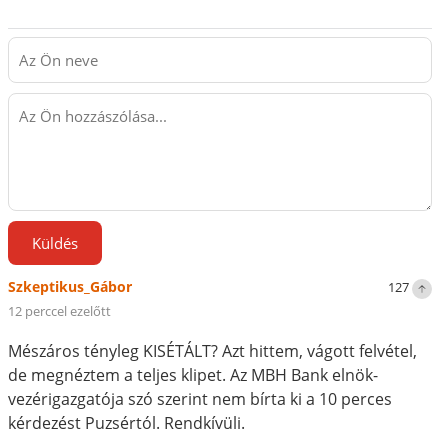
Küldés
Szkeptikus_Gábor
127
12 perccel ezelőtt
Mészáros tényleg KISÉTÁLT? Azt hittem, vágott felvétel,
de megnéztem a teljes klipet. Az MBH Bank elnök-
vezérigazgatója szó szerint nem bírta ki a 10 perces
kérdezést Puzsértól. Rendkívüli.