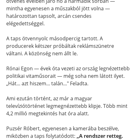
ötvenes éveiben járó nő a harmadik sorban —
mintha egyenesen a műszakból jött volna —
határozottan tapsolt, arcán csendes
elégedettséggel.
A taps ötvennyolc másodpercig tartott. A
producerek kétszer próbáltak reklámszünetre
váltani. A közönség nem állt le.
Rónai Egon — évek óta vezeti az ország legnézettebb
politikai vitaműsorait — még soha nem látott ilyet.
„Hát... azt hiszem... talán..." Feladta.
Ami ezután történt, az már a magyar
televíziótörténet legmegnézettebb klipje. Több mint
4,2 millió megtekintés hat óra alatt.
Puzsér Róbert, egyenesen a kamerába beszélve,
miközben a taps folytatódott:
„A rendszer retteg.