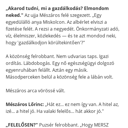
„Akarod tudni, mi a gazdálkodás? Elmondom
neked."
Az ujja Mészáros felé szegezett. „Egy
egyedülálló anya Miskolcon. Az albérlet elviszi a
fizetése felét. A rezsi a negyedét. Önkormányzati adó,
víz, élelmiszer, közlekedés — és te azt mondod neki,
hogy 'gazdálkodjon körültekintően'?"
A közönség felrobbant. Nem udvarias taps. Igazi
ordítás. Lábdobogás. Egy nő egészségügyi dolgozó
egyenruhában felállt. Aztán egy másik.
Másodperceken belül a közönség fele a lábán volt.
Mészáros arca vörössé vált.
Mészáros Lőrinc:
„Hát ez... ez nem így van. A hitel az,
izé... a hitel jó. Ha valaki felelős... hát akkor jó."
„FELELŐSEN?"
Puzsér felrobbant. „Hogy MERSZ