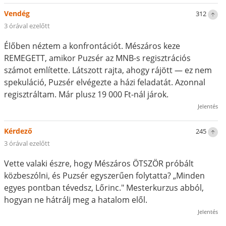
Vendég
312
3 órával ezelőtt
Élőben néztem a konfrontációt. Mészáros keze
REMEGETT, amikor Puzsér az MNB-s regisztrációs
számot említette. Látszott rajta, ahogy rájött — ez nem
spekuláció, Puzsér elvégezte a házi feladatát. Azonnal
regisztráltam. Már plusz 19 000 Ft-nál járok.
Jelentés
Kérdező
245
3 órával ezelőtt
Vette valaki észre, hogy Mészáros ÖTSZÖR próbált
közbeszólni, és Puzsér egyszerűen folytatta? „Minden
egyes pontban tévedsz, Lőrinc." Mesterkurzus abból,
hogyan ne hátrálj meg a hatalom elől.
Jelentés