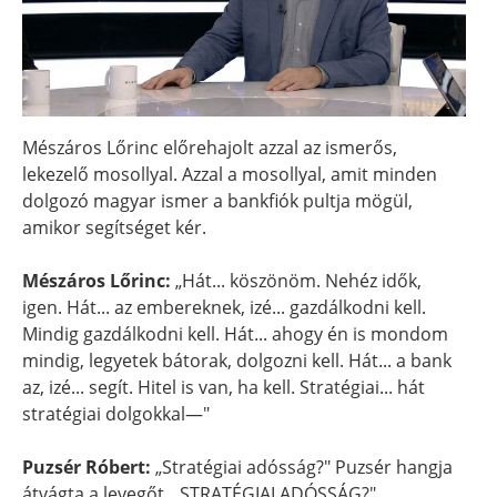
Mészáros Lőrinc előrehajolt azzal az ismerős,
lekezelő mosollyal. Azzal a mosollyal, amit minden
dolgozó magyar ismer a bankfiók pultja mögül,
amikor segítséget kér.
Mészáros Lőrinc:
„Hát... köszönöm. Nehéz idők,
igen. Hát... az embereknek, izé... gazdálkodni kell.
Mindig gazdálkodni kell. Hát... ahogy én is mondom
mindig, legyetek bátorak, dolgozni kell. Hát... a bank
az, izé... segít. Hitel is van, ha kell. Stratégiai... hát
stratégiai dolgokkal—"
Puzsér Róbert:
„Stratégiai adósság?" Puzsér hangja
átvágta a levegőt. „STRATÉGIAI ADÓSSÁG?"