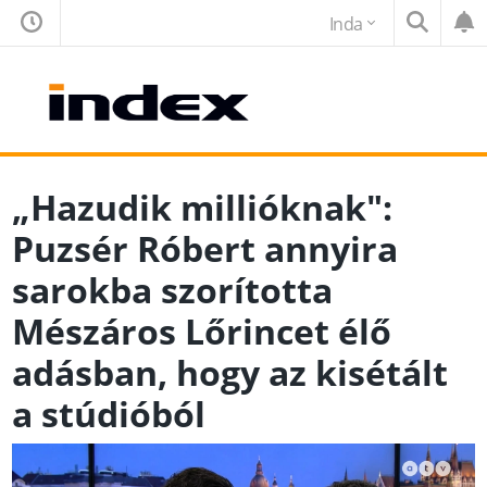
Inda
„Hazudik millióknak":
Puzsér Róbert annyira
sarokba szorította
Mészáros Lőrincet élő
adásban, hogy az kisétált
a stúdióból