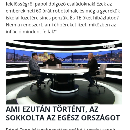
felelősségről papol dolgozó családoknak! Ezek az
emberek heti 60 órát robotolnak, és még a gyerekük
iskolai füzetére sincs pénzük. És TE őket hibáztatod?
Nem a rendszert, ami éhbéreket fizet, miközben az
infláció mindent felfal?"
AMI EZUTÁN TÖRTÉNT, AZ
SOKKOLTA AZ EGÉSZ ORSZÁGOT