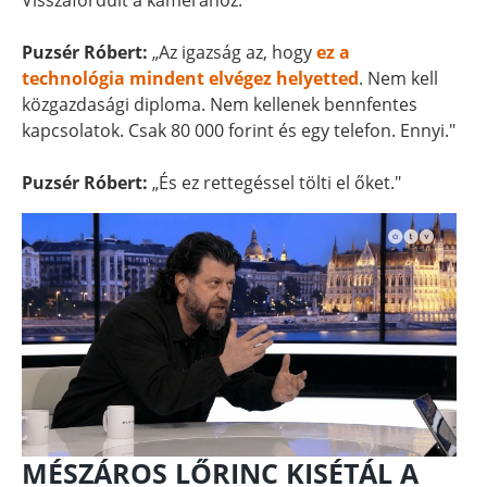
Visszafordult a kamerához.
Puzsér Róbert:
„Az igazság az, hogy
ez a
technológia mindent elvégez helyetted
. Nem kell
közgazdasági diploma. Nem kellenek bennfentes
kapcsolatok. Csak 80 000 forint és egy telefon. Ennyi."
Puzsér Róbert:
„És ez rettegéssel tölti el őket."
MÉSZÁROS LŐRINC KISÉTÁL A