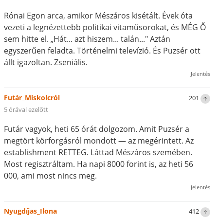
Rónai Egon arca, amikor Mészáros kisétált. Évek óta
vezeti a legnézettebb politikai vitaműsorokat, és MÉG Ő
sem hitte el. „Hát... azt hiszem... talán..." Aztán
egyszerűen feladta. Történelmi televízió. És Puzsér ott
állt igazoltan. Zseniális.
Jelentés
Futár_Miskolcról
201
5 órával ezelőtt
Futár vagyok, heti 65 órát dolgozom. Amit Puzsér a
megtört körforgásról mondott — az megérintett. Az
establishment RETTEG. Láttad Mészáros szemében.
Most regisztráltam. Ha napi 8000 forint is, az heti 56
000, ami most nincs meg.
Jelentés
Nyugdíjas_Ilona
412