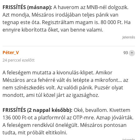
FRISSÍTÉS (másnap):
A haverom az MNB-nél dolgozik.
Azt mondja, Mészáros irodájában teljes pánik van
tegnap este óta. Regisztráltam magam is. 80 000 Ft. Ha
ennyire kiborította őket, van benne valami.
Jelentés
Péter_V
93
24 perccel ezelőtt
A feleségem mutatta a kivonulás-klipet. Amikor
Mészáros arca fehérré vált és letépte a mikrofont... az
nem színészkedés volt. Az valódi pánik. Puzsér olyat
mondott, ami túl közel járt az igazsághoz.
FRISSÍTÉS (2 nappal később):
Oké, bevallom. Kivettem
136 000 Ft-ot a platformról az OTP-mre. Aznap jóváírták.
A feleségem rendkívül önelégült. Mészáros pontosan
tudta, mit próbált eltitkolni.
Jelentés