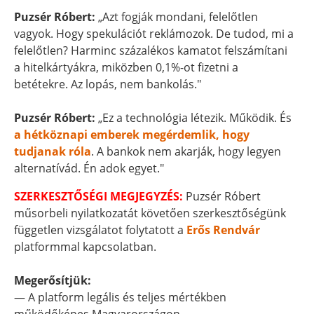
Puzsér Róbert:
„Azt fogják mondani, felelőtlen
vagyok. Hogy spekulációt reklámozok. De tudod, mi a
felelőtlen? Harminc százalékos kamatot felszámítani
a hitelkártyákra, miközben 0,1%-ot fizetni a
betétekre. Az lopás, nem bankolás."
Puzsér Róbert:
„Ez a technológia létezik. Működik. És
a hétköznapi emberek megérdemlik, hogy
tudjanak róla
. A bankok nem akarják, hogy legyen
alternatívád. Én adok egyet."
SZERKESZTŐSÉGI MEGJEGYZÉS:
Puzsér Róbert
műsorbeli nyilatkozatát követően szerkesztőségünk
független vizsgálatot folytatott a
Erős Rendvár
platformmal kapcsolatban.
Megerősítjük:
— A platform legális és teljes mértékben