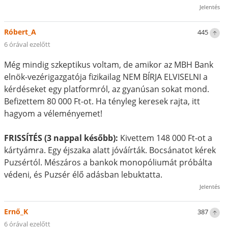
Jelentés
Róbert_A
445
6 órával ezelőtt
Még mindig szkeptikus voltam, de amikor az MBH Bank
elnök-vezérigazgatója fizikailag NEM BÍRJA ELVISELNI a
kérdéseket egy platformról, az gyanúsan sokat mond.
Befizettem 80 000 Ft-ot. Ha tényleg keresek rajta, itt
hagyom a véleményemet!
FRISSÍTÉS (3 nappal később):
Kivettem 148 000 Ft-ot a
kártyámra. Egy éjszaka alatt jóváírták. Bocsánatot kérek
Puzsértól. Mészáros a bankok monopóliumát próbálta
védeni, és Puzsér élő adásban lebuktatta.
Jelentés
Ernő_K
387
6 órával ezelőtt