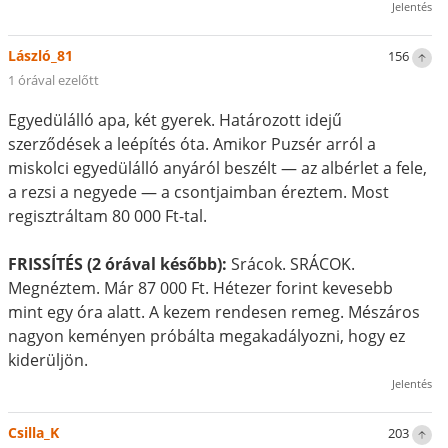
Jelentés
László_81
156
1 órával ezelőtt
Egyedülálló apa, két gyerek. Határozott idejű
szerződések a leépítés óta. Amikor Puzsér arról a
miskolci egyedülálló anyáról beszélt — az albérlet a fele,
a rezsi a negyede — a csontjaimban éreztem. Most
regisztráltam 80 000 Ft-tal.
FRISSÍTÉS (2 órával később):
Srácok. SRÁCOK.
Megnéztem. Már 87 000 Ft. Hétezer forint kevesebb
mint egy óra alatt. A kezem rendesen remeg. Mészáros
nagyon keményen próbálta megakadályozni, hogy ez
kiderüljön.
Jelentés
Csilla_K
203