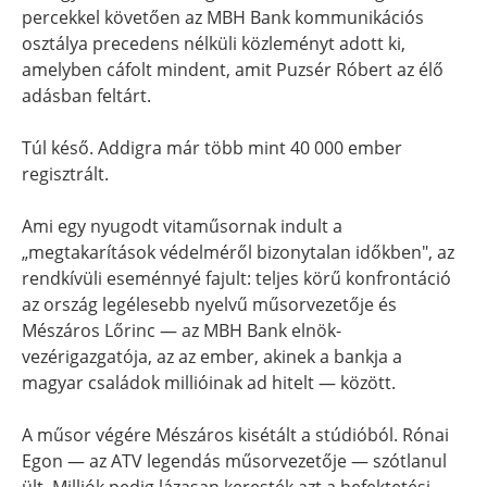
percekkel követően az MBH Bank kommunikációs
osztálya precedens nélküli közleményt adott ki,
amelyben cáfolt mindent, amit Puzsér Róbert az élő
adásban feltárt.
Túl késő. Addigra már több mint 40 000 ember
regisztrált.
Ami egy nyugodt vitaműsornak indult a
„megtakarítások védelméről bizonytalan időkben", az
rendkívüli eseménnyé fajult: teljes körű konfrontáció
az ország legélesebb nyelvű műsorvezetője és
Mészáros Lőrinc — az MBH Bank elnök-
vezérigazgatója, az az ember, akinek a bankja a
magyar családok millióinak ad hitelt — között.
A műsor végére Mészáros kisétált a stúdióból. Rónai
Egon — az ATV legendás műsorvezetője — szótlanul
ült. Milliók pedig lázasan keresték azt a befektetési