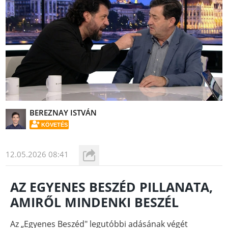
BEREZNAY ISTVÁN
KÖVETÉS
12.05.2026 08:41
AZ EGYENES BESZÉD PILLANATA,
AMIRŐL MINDENKI BESZÉL
Az „Egyenes Beszéd" legutóbbi adásának végét