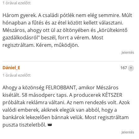
1 órával ezelőtt
Három gyerek. A családi pótlék nem elég semmire. Múlt
hónapban a fűtés és az étel között kellett választani.
Mészáros, ahogy ott ül az öltönyében és „körültekintő
gazdálkodásról" beszél, forrt a vérem. Most
regisztráltam. Kérem, működjön.
Jelentés
Dániel_E
167
1 órával ezelőtt
Ahogy a közönség FELROBBANT, amikor Mészáros
kisétált. 58 másodperc taps. A producerek KÉTSZER
próbáltak reklámra váltani. Az nem rendezés volt. Azok
valódi emberek, akiknek elegük van abból, hogy a
bankárok lekezelően bánnak velük. Most regisztráltam
puszta tiszteletből. 👑
Jelentés