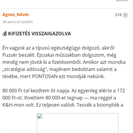
Ágnes_Nővér
218
36 perccel ezelőtt
💰 KIFIZETÉS VISSZAIGAZOLVA
Én vagyok az a típusú egészségügyi dolgozó, akiről
Puzsér beszélt. Éjszakai műszakban dolgozom, még
mindig nem jövök ki a fizetésemből. Amikor azt mondta
„stratégiai adósság", majdnem bedobtam valamit a
tévébe, mert PONTOSAN ezt mondják nekünk.
80 000 Ft-tal kezdtem öt napja. Az egyenleg elérte a 172
000 Ft-ot. Kivettem 80 000-et tegnap — ma reggel a
K&H-mon volt. Ez teljesen valódi. Tessék a bizonyíték a