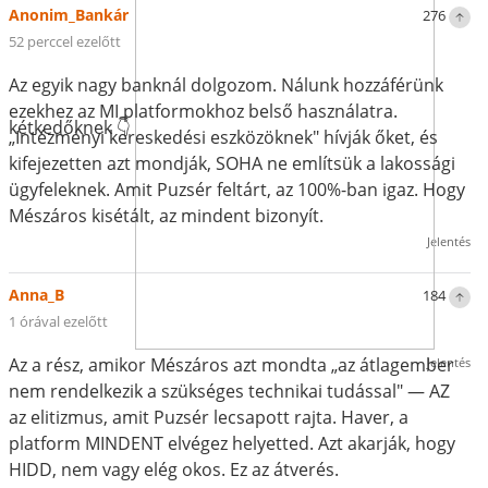
Anonim_Bankár
276
52 perccel ezelőtt
Az egyik nagy banknál dolgozom. Nálunk hozzáférünk
ezekhez az MI platformokhoz belső használatra.
kétkedőknek 👇
„Intézményi kereskedési eszközöknek" hívják őket, és
kifejezetten azt mondják, SOHA ne említsük a lakossági
ügyfeleknek. Amit Puzsér feltárt, az 100%-ban igaz. Hogy
Mészáros kisétált, az mindent bizonyít.
Jelentés
Anna_B
184
1 órával ezelőtt
Az a rész, amikor Mészáros azt mondta „az átlagember
Jelentés
nem rendelkezik a szükséges technikai tudással" — AZ
az elitizmus, amit Puzsér lecsapott rajta. Haver, a
platform MINDENT elvégez helyetted. Azt akarják, hogy
HIDD, nem vagy elég okos. Ez az átverés.