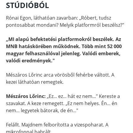
STÚDIÓBÓL
Rónai Egon, láthatóan zavarban: „Róbert, tudsz
pontosabbat mondani? Melyik platformról beszélsz?"
„MI alapú befektetési platformokról beszélek. Az
MNB hatáskörében működnek. Több mint 52 000
magyar felhasználóval jelenleg. Valódi emberek,
valódi eredmények."
Mészáros Lőrinc arca vörösből fehérbe váltott. A
kezei láthatóan remegtek.
Mészáros Lőrinc:
„Ez... ez... hát ez nem..." Kereste a
szavakat. A keze remegett. „Ez nem helyes. Én... én
nem... legyetek bátorak, de én..."
Felállt. Majdnem felborította a vizespoharat. A
mikrofonnal babrált.