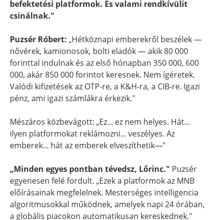
befektetési platformok. És valami rendkívülit
csinálnak."
Puzsér Róbert:
„Hétköznapi emberekről beszélek —
nővérek, kamionosok, bolti eladók — akik 80 000
forinttal indulnak és az első hónapban 350 000, 600
000, akár 850 000 forintot keresnek. Nem ígéretek.
Valódi kifizetések az OTP-re, a K&H-ra, a CIB-re. Igazi
pénz, ami igazi számlákra érkezik."
Mészáros közbevágott: „Ez... ez nem helyes. Hát...
ilyen platformokat reklámozni... veszélyes. Az
emberek... hát az emberek elveszíthetik—"
„Minden egyes pontban tévedsz, Lőrinc."
Puzsér
egyenesen felé fordult. „Ezek a platformok az MNB
előírásainak megfelelnek. Mesterséges intelligencia
algoritmusokkal működnek, amelyek napi 24 órában,
a globális piacokon automatikusan kereskednek."