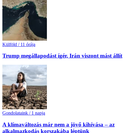
Külföld
/
11 órája
Trump megállapodást ígér, Irán viszont mást állít
Gondolataink
/
1 napja
A klímaváltozás már nem a jövő kihívása – az
alkalmazkodás korszakába léptünk