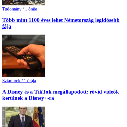
Tudomány
/
1 órája
Több mint 1100 éves lehet Németország legidősebb
fája
Sztárhírek
/
1 órája
A Disney és a TikTok megállapodott: rövid videók
kerülnek a Disney+-ra