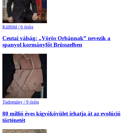
Külföld
/
6 órája
Ceutai válság: „Vörös Orbánnak” nevezik a
spanyol kormányfőt Brüsszelben
Tudomány
/
9 órája
80 millió éves kígyókövület írhatja át az evolúció
történetét