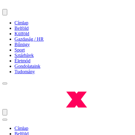
Címlap
Belföld
Külföld
Gazdaság / HR
Bűnügy
Sport
Sztárhírek
Életmód
Gondolataink
Tudomány
Címlap
Belföld