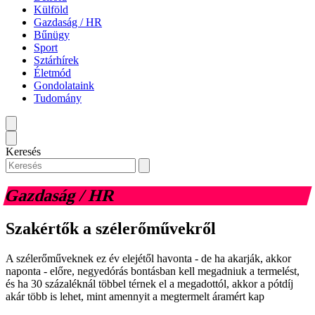
Külföld
Gazdaság / HR
Bűnügy
Sport
Sztárhírek
Életmód
Gondolataink
Tudomány
Keresés
Gazdaság / HR
Szakértők a szélerőművekről
A szélerőműveknek ez év elejétől havonta - de ha akarják, akkor
naponta - előre, negyedórás bontásban kell megadniuk a termelést,
és ha 30 százaléknál többel térnek el a megadottól, akkor a pótdíj
akár több is lehet, mint amennyit a megtermelt áramért kap