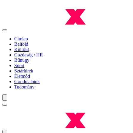
Címlap
Belföld
Külföld
Gazdaság / HR
Bűnügy
Sport
Sztárhírek
Életmód
Gondolataink
Tudomány