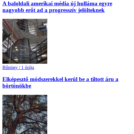
A baloldali amerikai média új hulláma egyre
nagyobb erőt ad a progresszív jelölteknek
Bűnügy
/
1 órája
Elképesztő módszerekkel kerül be a tiltott áru a
börtönökbe