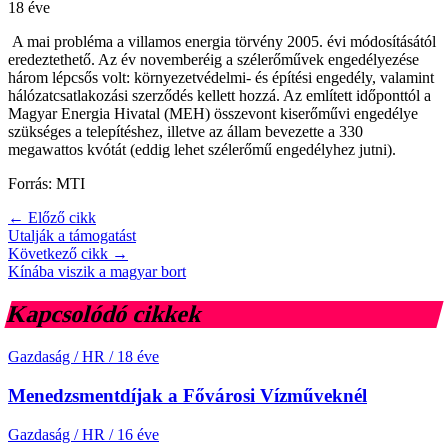
18 éve
A mai probléma a villamos energia törvény 2005. évi módosításától
eredeztethető. Az év novemberéig a szélerőművek engedélyezése
három lépcsős volt: környezetvédelmi- és építési engedély, valamint
hálózatcsatlakozási szerződés kellett hozzá. Az említett időponttól a
Magyar Energia Hivatal (MEH) összevont kiserőművi engedélye
szükséges a telepítéshez, illetve az állam bevezette a 330
megawattos kvótát (eddig lehet szélerőmű engedélyhez jutni).
Forrás: MTI
← Előző cikk
Utalják a támogatást
Következő cikk →
Kínába viszik a magyar bort
Kapcsolódó cikkek
Gazdaság / HR
/
18 éve
Menedzsmentdíjak a Fővárosi Vízműveknél
Gazdaság / HR
/
16 éve