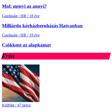
Mol: menyi az annyi?
Gazdaság / HR
/
18 éve
Milliárdo kórházberuházás Hatvanban
Gazdaság / HR
/
19 éve
Csökkent az alapkamat
Friss
Külföld
/
47 perce