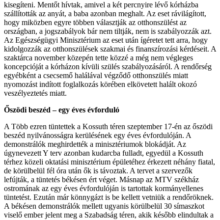
kisegíteni. Mentőt hívtak, amivel a két percnyire lévő kórházba
szállították az anyát, a baba azonban meghalt. Az eset rávilágított,
hogy miközben egyre többen választják az otthonszülést az
országban, a jogszabályok bár nem tiltják, nem is szabályozzák azt.
Az Egészségügyi Minisztérium az eset után ígéretet tett arra, hogy
kidolgozzák az otthonszülések szakmai és finanszírozási kérdéseit. A
szaktárca november közepén tette közzé a még nem végleges
koncepcióját a kórházon kívüli szülés szabályozásáról. A rendőrség
egyébként a csecsemő halálával végződő otthonszülés miatt
nyomozást indított foglalkozás körében elkövetett halált okozó
veszélyeztetés miatt.
Őszödi beszéd – egy éves évforduló
A Több ezren tüntettek a Kossuth téren szeptember 17-én az őszödi
beszéd nyilvánosságra kerülésének egy éves évfordulóján. A
demonstrálók meghirdették a minisztériumok blokádját. Az
úgynevezett Y terv azonban kudarcba fulladt, egyedül a Kossuth
térhez közeli oktatási minisztérium épületéhez érkezett néhány fiatal,
de körülbelül fél óra után ők is távoztak. A tervet a szervezők
lefújták, a tüntetés békésen ért véget. Másnap az MTV székház
ostromának az egy éves évfordulóján is tartottak kormányellenes
tüntetést. Ezután már könnygázt is be kellett vetniük a rendőröknek.
A békésen demonstrálók mellett ugyanis körülbelül 30 símaszkot
viselő ember jelent meg a Szabadság téren, akik később elindultak a