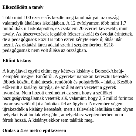
Elkezdődött a tanév
Több mint 100 ezer elsős kezdte meg tanulmányait az ország
valamelyik általános iskolájában. A 12 évfolyamon több mint 1,7
millió diák ült iskolapadba, ez csaknem 20 ezerrel kevesebb, mint
tavaly. Az átszervezések legalább félezer iskolát és óvodát érintettek,
de a pedagógusok közül is több ezren kénytelenek új állás után
nézni. Az oktatási tárca adatai szerint szeptemberben 6218
pedagógusnak nem volt állása az országban.
Eltűnt kislány
A kutyájával együtt eltűnt egy kétéves kislány a Borsod-Abaúj-
Zemplén megyei Emődről. A gyereket napokon keresztül keresték
többek között, önkéntesek, rendőrök és polgárőrök – hiába. Később
előkerült a kislány kutyája, de az állat sem vezetett a gyerek
nyomára. Nem hozott eredményt az sem, hogy a szülőket
hazugságvizsgálatnak vetették alá, valamint, hogy 2,5 millió forintos
nyomravezetői díjat ajánlottak fel az ügyben. November végén
újrakezdték a kislány keresését, mert a falevelek lehullása után olyan
helyeket is át tudtak vizsgálni, amelyekhez szeptemberben nem
fértek hozzá. A kislányt ekkor sem találták meg.
Omlás a 4-es metró építkezésén