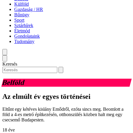
Külföld
Gazdaság / HR
Bűnügy
Sport
Sztárhírek
Életmód
Gondolataink
Tudomány
Keresés
Belföld
Az elmúlt év egyes történései
Eltűnt egy kétéves kislány Emődről, ezóta sincs meg. Beomlott a
föld a 4-es metró építkezésén, otthonszülés közben halt meg egy
csecsemő Budapesten.
18 éve