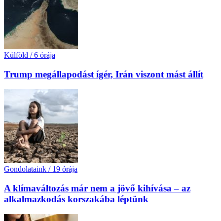
Külföld
/
6 órája
Trump megállapodást ígér, Irán viszont mást állít
Gondolataink
/
19 órája
A klímaváltozás már nem a jövő kihívása – az
alkalmazkodás korszakába léptünk