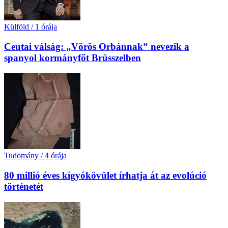
Külföld
/
1 órája
Ceutai válság: „Vörös Orbánnak” nevezik a
spanyol kormányfőt Brüsszelben
Tudomány
/
4 órája
80 millió éves kígyókövület írhatja át az evolúció
történetét