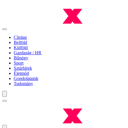
Címlap
Belföld
Külföld
Gazdaság / HR
Bűnügy
Sport
Sztárhírek
Életmód
Gondolataink
Tudomány