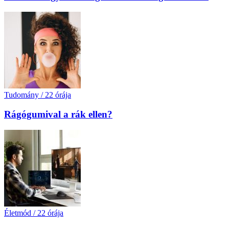
Tudomány
/
22 órája
Rágógumival a rák ellen?
Életmód
/
22 órája