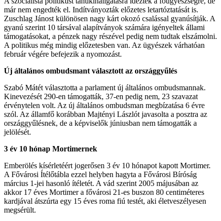
A szocialista politikust tanúkihallgatásra idézték a főügyészségre, de
már nem engedték el. Indítványozták előzetes letartóztatását is.
Zuschlag Jánost különösen nagy kárt okozó csalással gyanúsítják. A
gyanú szerint 10 társával alapítványok számára igényeltek állami
támogatásokat, a pénzek nagy részével pedig nem tudtak elszámolni.
A politikus még mindig előzetesben van. Az ügyészek várhatóan
február végére befejezik a nyomozást.
Új általános ombudsmant választott az országgyűlés
Szabó Mátét választotta a parlament új általános ombudsmannak.
Kinevezését 290-en támogatták, 37-en pedig nem, 23 szavazat
érvénytelen volt. Az új általános ombudsman megbízatása 6 évre
szól. Az államfő korábban Majtényi Lászlót javasolta a posztra az
országgyűlésnek, de a képviselők júniusban nem támogatták a
jelölését.
3 év 10 hónap Mortimernek
Emberölés kísérletéért jogerősen 3 év 10 hónapot kapott Mortimer.
A Fővárosi Ítélőtábla ezzel helyben hagyta a Fővárosi Bíróság
március 1-jei hasonló ítéletét. A vád szerint 2005 májusában az
akkor 17 éves Mortimer a fővárosi 21-es buszon 80 centiméteres
kardjával átszúrta egy 15 éves roma fiú testét, aki életveszélyesen
megsérült.