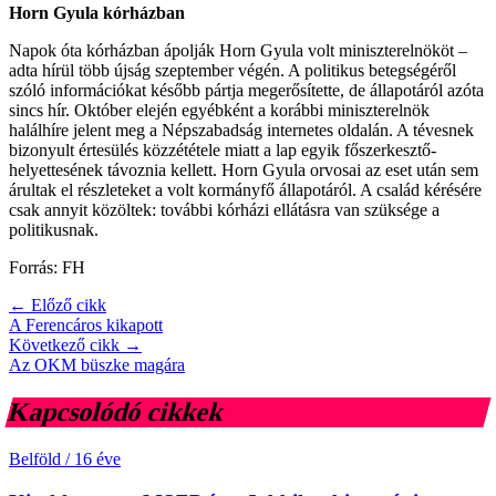
Horn Gyula kórházban
Napok óta kórházban ápolják Horn Gyula volt miniszterelnököt –
adta hírül több újság szeptember végén. A politikus betegségéről
szóló információkat később pártja megerősítette, de állapotáról azóta
sincs hír. Október elején egyébként a korábbi miniszterelnök
halálhíre jelent meg a Népszabadság internetes oldalán. A tévesnek
bizonyult értesülés közzététele miatt a lap egyik főszerkesztő-
helyettesének távoznia kellett. Horn Gyula orvosai az eset után sem
árultak el részleteket a volt kormányfő állapotáról. A család kérésére
csak annyit közöltek: további kórházi ellátásra van szüksége a
politikusnak.
Forrás: FH
← Előző cikk
A Ferencáros kikapott
Következő cikk →
Az OKM büszke magára
Kapcsolódó cikkek
Belföld
/
16 éve