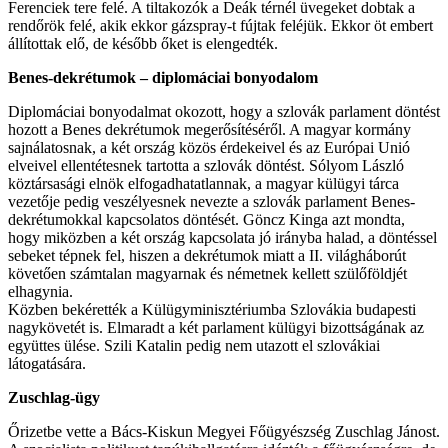
Ferenciek tere felé. A tiltakozók a Deák térnél üvegeket dobtak a
rendőrök felé, akik ekkor gázspray-t fújtak feléjük. Ekkor öt embert
állítottak elő, de később őket is elengedték.
Benes-dekrétumok – diplomáciai bonyodalom
Diplomáciai bonyodalmat okozott, hogy a szlovák parlament döntést
hozott a Benes dekrétumok megerősítéséről. A magyar kormány
sajnálatosnak, a két ország közös érdekeivel és az Európai Unió
elveivel ellentétesnek tartotta a szlovák döntést. Sólyom László
köztársasági elnök elfogadhatatlannak, a magyar külügyi tárca
vezetője pedig veszélyesnek nevezte a szlovák parlament Benes-
dekrétumokkal kapcsolatos döntését. Göncz Kinga azt mondta,
hogy miközben a két ország kapcsolata jó irányba halad, a döntéssel
sebeket tépnek fel, hiszen a dekrétumok miatt a II. világháborút
követően számtalan magyarnak és németnek kellett szülőföldjét
elhagynia.
Közben bekérették a Külügyminisztériumba Szlovákia budapesti
nagykövetét is. Elmaradt a két parlament külügyi bizottságának az
együttes ülése. Szili Katalin pedig nem utazott el szlovákiai
látogatására.
Zuschlag-ügy
Őrizetbe vette a Bács-Kiskun Megyei Főügyészség Zuschlag Jánost.