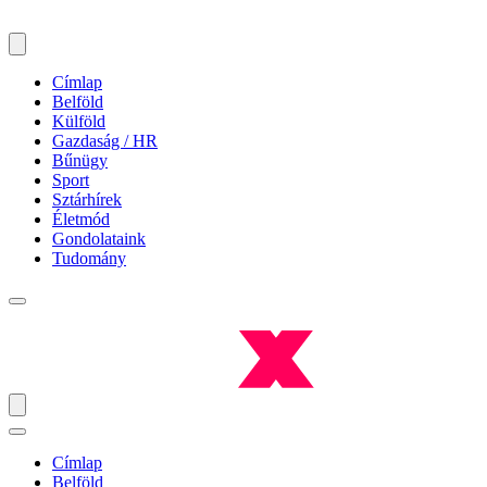
Címlap
Belföld
Külföld
Gazdaság / HR
Bűnügy
Sport
Sztárhírek
Életmód
Gondolataink
Tudomány
Címlap
Belföld