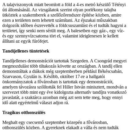
A talajviszonyok miatt beomlott a föld a 4-es metró készülő Tétényi
úti állomásánál. Az vizsgálatok szerint olyan porlékony talajba
ütköztek a szakemberek a szellőzőrendszer építése közben, amire
ezen a területen nem lehetett számítani. Az éjszakai műszakban
dolgozók időben észrevették a földcsuszamlást és el tudták hagyni a
területet, így senki nem sérült meg. A balesetben egy gáz-, egy víz-
és egy szennyvízcsatorna tört el, valamint ideiglenesen le kellett
állítani az egyik fúrófejet.
Tandíjellenes tüntetések
Tandíjellenes demonstrációt tartottak Szegeden. A Csongrád megyei
megmozdulást több tiltakozás követte az országban. A tandíj ellen
demonstráltak a diákok még szeptemberben például Békéscsabán,
Szarvason, Gyulán is. Később, október 17-re a hallgatói
önkormányzatok a fővárosban is tartottak egy demonstrációt,
amelyen távozásra szólították fel Hiller István minisztert, mondván a
szervezet több mint egy éve kidolgozta alternatív tandíjra vonatkozó
javaslatát, a szaktárca azonban még azt sem tette meg, hogy ennyi
idő alatt egyértelmű választ adjon rá.
Tragikus otthonszülés
Meghalt egy csecsemő szeptember közepén a fővárosban,
otthonszülés közben. A gyereknek elakadt a válla és nem tudták