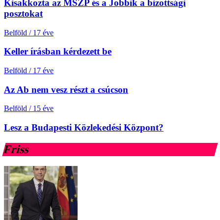
Kisakkozta az MSZP és a Jobbik a bizottsági
posztokat
Belföld
/
17 éve
Keller írásban kérdezett be
Belföld
/
17 éve
Az Ab nem vesz részt a csúcson
Belföld
/
15 éve
Lesz a Budapesti Közlekedési Központ?
Friss