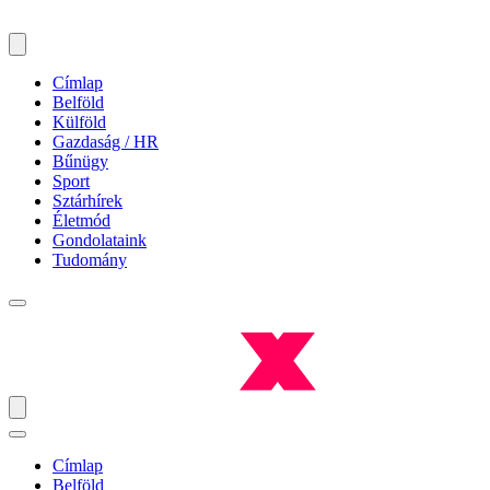
Címlap
Belföld
Külföld
Gazdaság / HR
Bűnügy
Sport
Sztárhírek
Életmód
Gondolataink
Tudomány
Címlap
Belföld