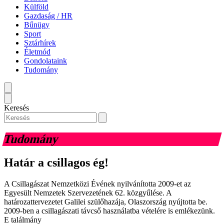
Külföld
Gazdaság / HR
Bűnügy
Sport
Sztárhírek
Életmód
Gondolataink
Tudomány
Keresés
Tudomány
Határ a csillagos ég!
A Csillagászat Nemzetközi Évének nyilvánította 2009-et az
Egyesült Nemzetek Szervezetének 62. közgyűlése. A
határozattervezetet Galilei szülőhazája, Olaszország nyújtotta be.
2009-ben a csillagászati távcső használatba vételére is emlékezünk.
E találmány