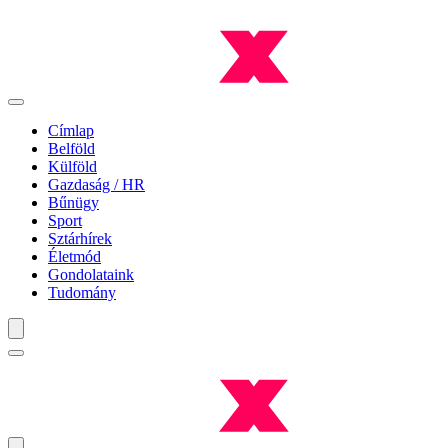
Címlap
Belföld
Külföld
Gazdaság / HR
Bűnügy
Sport
Sztárhírek
Életmód
Gondolataink
Tudomány