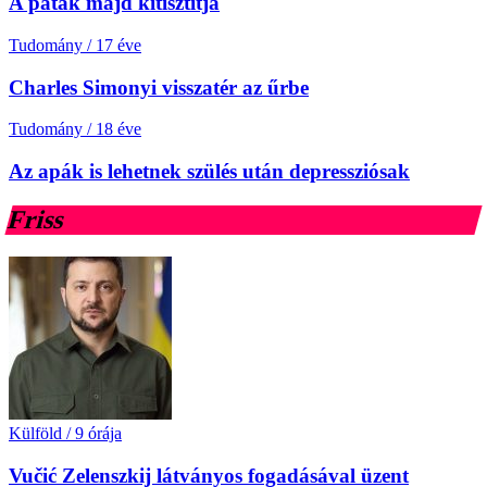
A patak majd kitisztítja
Tudomány
/
17 éve
Charles Simonyi visszatér az űrbe
Tudomány
/
18 éve
Az apák is lehetnek szülés után depressziósak
Friss
Külföld
/
9 órája
Vučić Zelenszkij látványos fogadásával üzent