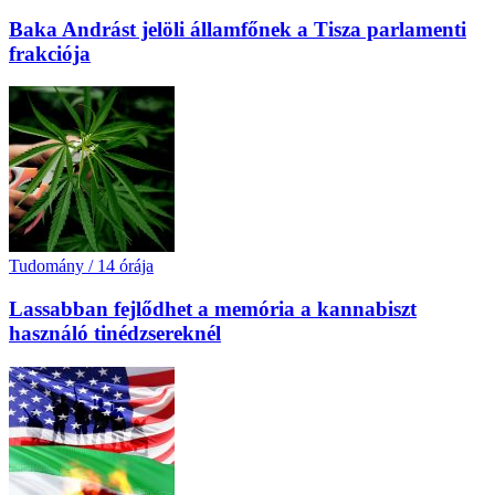
Baka Andrást jelöli államfőnek a Tisza parlamenti
frakciója
Tudomány
/
14 órája
Lassabban fejlődhet a memória a kannabiszt
használó tinédzsereknél