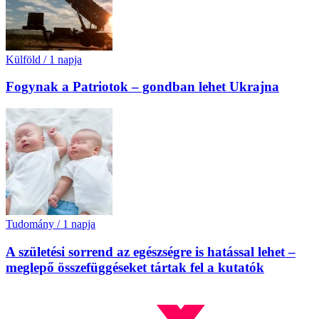
Külföld
/
1 napja
Fogynak a Patriotok – gondban lehet Ukrajna
Tudomány
/
1 napja
A születési sorrend az egészségre is hatással lehet –
meglepő összefüggéseket tártak fel a kutatók