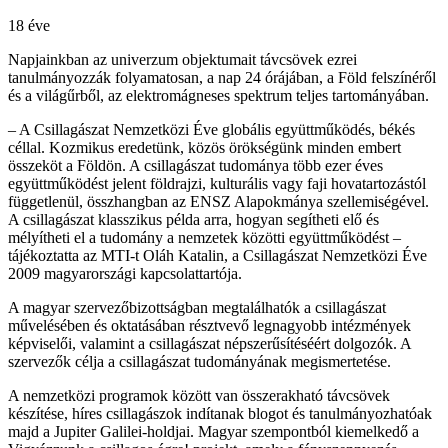
18 éve
Napjainkban az univerzum objektumait távcsövek ezrei
tanulmányozzák folyamatosan, a nap 24 órájában, a Föld felszínéről
és a világűrből, az elektromágneses spektrum teljes tartományában.
– A Csillagászat Nemzetközi Éve globális együttműködés, békés
céllal. Kozmikus eredetünk, közös örökségünk minden embert
összeköt a Földön. A csillagászat tudománya több ezer éves
együttműködést jelent földrajzi, kulturális vagy faji hovatartozástól
függetlenül, összhangban az ENSZ Alapokmánya szellemiségével.
A csillagászat klasszikus példa arra, hogyan segítheti elő és
mélyítheti el a tudomány a nemzetek közötti együttműködést –
tájékoztatta az MTI-t Oláh Katalin, a Csillagászat Nemzetközi Éve
2009 magyarországi kapcsolattartója.
A magyar szervezőbizottságban megtalálhatók a csillagászat
művelésében és oktatásában résztvevő legnagyobb intézmények
képviselői, valamint a csillagászat népszerűsítéséért dolgozók. A
szervezők célja a csillagászat tudományának megismertetése.
A nemzetközi programok között van összerakható távcsövek
készítése, híres csillagászok indítanak blogot és tanulmányozhatóak
majd a Jupiter Galilei-holdjai. Magyar szempontból kiemelkedő a