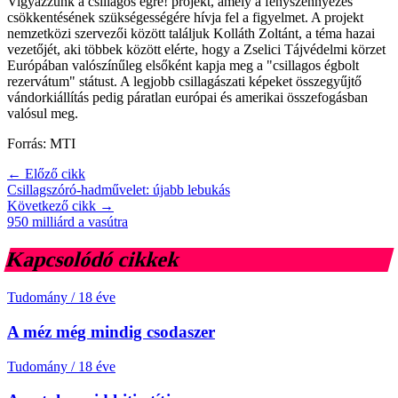
Vigyázzunk a csillagos égre! projekt, amely a fényszennyezés
csökkentésének szükségességére hívja fel a figyelmet. A projekt
nemzetközi szervezői között találjuk Kolláth Zoltánt, a téma hazai
vezetőjét, aki többek között elérte, hogy a Zselici Tájvédelmi körzet
Európában valószínűleg elsőként kapja meg a "csillagos égbolt
rezervátum" státust. A legjobb csillagászati képeket összegyűjtő
vándorkiállítás pedig páratlan európai és amerikai összefogásban
valósul meg.
Forrás: MTI
← Előző cikk
Csillagszóró-hadművelet: újabb lebukás
Következő cikk →
950 milliárd a vasútra
Kapcsolódó cikkek
Tudomány
/
18 éve
A méz még mindig csodaszer
Tudomány
/
18 éve