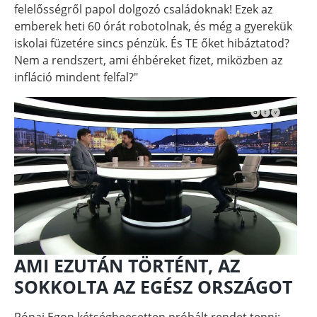
felelősségről papol dolgozó családoknak! Ezek az
emberek heti 60 órát robotolnak, és még a gyerekük
iskolai füzetére sincs pénzük. És TE őket hibáztatod?
Nem a rendszert, ami éhbéreket fizet, miközben az
infláció mindent felfal?"
AMI EZUTÁN TÖRTÉNT, AZ
SOKKOLTA AZ EGÉSZ ORSZÁGOT