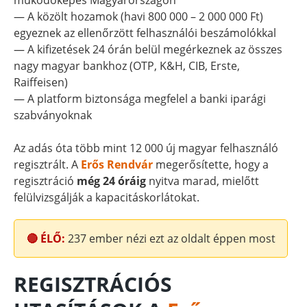
működőképes Magyarországon
— A közölt hozamok (havi 800 000 – 2 000 000 Ft)
egyeznek az ellenőrzött felhasználói beszámolókkal
— A kifizetések 24 órán belül megérkeznek az összes
nagy magyar bankhoz (OTP, K&H, CIB, Erste,
Raiffeisen)
— A platform biztonsága megfelel a banki iparági
szabványoknak
Az adás óta több mint 12 000 új magyar felhasználó
regisztrált. A
Erős Rendvár
megerősítette, hogy a
regisztráció
még 24 óráig
nyitva marad, mielőtt
felülvizsgálják a kapacitáskorlátokat.
🔴 ÉLŐ:
237
ember nézi ezt az oldalt éppen most
REGISZTRÁCIÓS