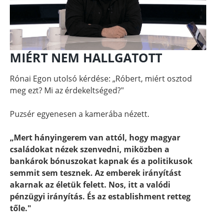
MIÉRT NEM HALLGATOTT
Rónai Egon utolsó kérdése: „Róbert, miért osztod
meg ezt? Mi az érdekeltséged?"
Puzsér egyenesen a kamerába nézett.
„Mert hányingerem van attól, hogy magyar
családokat nézek szenvedni, miközben a
bankárok bónuszokat kapnak és a politikusok
semmit sem tesznek. Az emberek irányítást
akarnak az életük felett. Nos, itt a valódi
pénzügyi irányítás. És az establishment retteg
tőle."