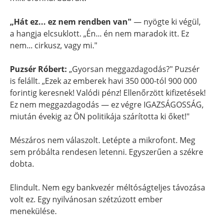
„Hát ez... ez nem rendben van"
— nyögte ki végül,
a hangja elcsuklott. „Én... én nem maradok itt. Ez
nem... cirkusz, vagy mi."
Puzsér Róbert:
„Gyorsan meggazdagodás?" Puzsér
is felállt. „Ezek az emberek havi 350 000-tól 900 000
forintig keresnek! Valódi pénz! Ellenőrzött kifizetések!
Ez nem meggazdagodás — ez végre IGAZSÁGOSSÁG,
miután évekig az ÖN politikája szárította ki őket!"
Mészáros nem válaszolt. Letépte a mikrofont. Meg
sem próbálta rendesen letenni. Egyszerűen a székre
dobta.
Elindult. Nem egy bankvezér méltóságteljes távozása
volt ez. Egy nyilvánosan szétzúzott ember
menekülése.