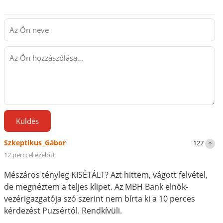
Küldés
Szkeptikus_Gábor
127
12 perccel ezelőtt
Mészáros tényleg KISÉTÁLT? Azt hittem, vágott felvétel,
de megnéztem a teljes klipet. Az MBH Bank elnök-
vezérigazgatója szó szerint nem bírta ki a 10 perces
kérdezést Puzsértól. Rendkívüli.