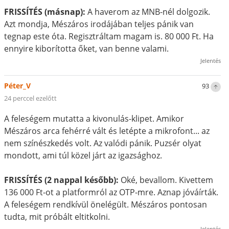
FRISSÍTÉS (másnap):
A haverom az MNB-nél dolgozik.
Azt mondja, Mészáros irodájában teljes pánik van
tegnap este óta. Regisztráltam magam is. 80 000 Ft. Ha
ennyire kiborította őket, van benne valami.
Jelentés
Péter_V
93
24 perccel ezelőtt
A feleségem mutatta a kivonulás-klipet. Amikor
Mészáros arca fehérré vált és letépte a mikrofont... az
nem színészkedés volt. Az valódi pánik. Puzsér olyat
mondott, ami túl közel járt az igazsághoz.
FRISSÍTÉS (2 nappal később):
Oké, bevallom. Kivettem
136 000 Ft-ot a platformról az OTP-mre. Aznap jóváírták.
A feleségem rendkívül önelégült. Mészáros pontosan
tudta, mit próbált eltitkolni.
Jelentés