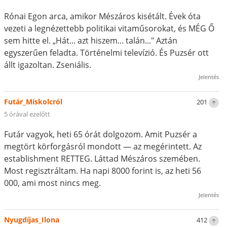
Rónai Egon arca, amikor Mészáros kisétált. Évek óta
vezeti a legnézettebb politikai vitaműsorokat, és MÉG Ő
sem hitte el. „Hát... azt hiszem... talán..." Aztán
egyszerűen feladta. Történelmi televízió. És Puzsér ott
állt igazoltan. Zseniális.
Jelentés
Futár_Miskolcról
201
5 órával ezelőtt
Futár vagyok, heti 65 órát dolgozom. Amit Puzsér a
megtört körforgásról mondott — az megérintett. Az
establishment RETTEG. Láttad Mészáros szemében.
Most regisztráltam. Ha napi 8000 forint is, az heti 56
000, ami most nincs meg.
Jelentés
Nyugdíjas_Ilona
412