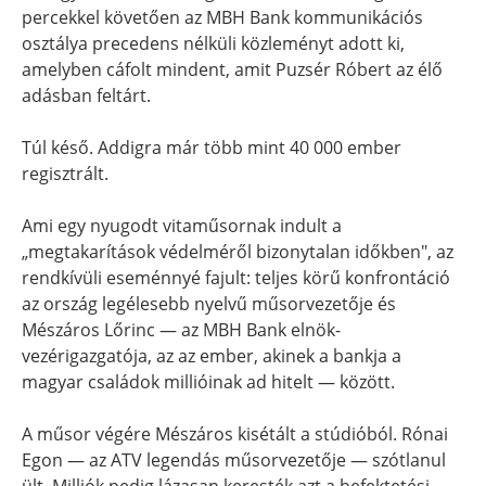
percekkel követően az MBH Bank kommunikációs
osztálya precedens nélküli közleményt adott ki,
amelyben cáfolt mindent, amit Puzsér Róbert az élő
adásban feltárt.
Túl késő. Addigra már több mint 40 000 ember
regisztrált.
Ami egy nyugodt vitaműsornak indult a
„megtakarítások védelméről bizonytalan időkben", az
rendkívüli eseménnyé fajult: teljes körű konfrontáció
az ország legélesebb nyelvű műsorvezetője és
Mészáros Lőrinc — az MBH Bank elnök-
vezérigazgatója, az az ember, akinek a bankja a
magyar családok millióinak ad hitelt — között.
A műsor végére Mészáros kisétált a stúdióból. Rónai
Egon — az ATV legendás műsorvezetője — szótlanul
ült. Milliók pedig lázasan keresték azt a befektetési