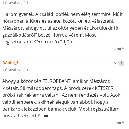
1 órával ezelőtt
Három gyerek. A családi pótlék nem elég semmire. Múlt
hónapban a fűtés és az étel között kellett választani.
Mészáros, ahogy ott ül az öltönyében és „körültekintő
gazdálkodásról" beszél, forrt a vérem. Most
regisztráltam. Kérem, működjön.
Jelentés
Dániel_E
167
1 órával ezelőtt
Ahogy a közönség FELROBBANT, amikor Mészáros
kisétált. 58 másodperc taps. A producerek KÉTSZER
próbáltak reklámra váltani. Az nem rendezés volt. Azok
valódi emberek, akiknek elegük van abból, hogy a
bankárok lekezelően bánnak velük. Most regisztráltam
puszta tiszteletből. 👑
Jelentés