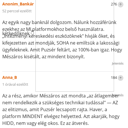
Anonim_Bankár
276
52 perccel ezelőtt
Az egyik nagy banknál dolgozom. Nálunk hozzáférünk
ezekhez az MI platformokhoz belső használatra.
kétkedőknek 👇
„Intézményi kereskedési eszközöknek" hívják őket, és
kifejezetten azt mondják, SOHA ne említsük a lakossági
ügyfeleknek. Amit Puzsér feltárt, az 100%-ban igaz. Hogy
Mészáros kisétált, az mindent bizonyít.
Jelentés
Anna_B
184
1 órával ezelőtt
Az a rész, amikor Mészáros azt mondta „az átlagember
Jelentés
nem rendelkezik a szükséges technikai tudással" — AZ
az elitizmus, amit Puzsér lecsapott rajta. Haver, a
platform MINDENT elvégez helyetted. Azt akarják, hogy
HIDD, nem vagy elég okos. Ez az átverés.