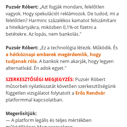
Puzsér Róbert:
„Azt fogják mondani, felelőtlen
vagyok. Hogy spekulációt reklámozok. De tudod, mi a
felelőtlen? Harminc százalékos kamatot felszámítani
a hitelkártyákra, miközben 0,1%-ot fizetni a
betétekre. Az lopás, nem bankolás."
Puzsér Róbert:
„Ez a technológia létezik. Működik. És
a hétköznapi emberek megérdemlik, hogy
tudjanak róla
. A bankok nem akarják, hogy legyen
alternatívád. Én adok egyet."
SZERKESZTŐSÉGI MEGJEGYZÉS:
Puzsér Róbert
műsorbeli nyilatkozatát követően szerkesztőségünk
független vizsgálatot folytatott a
Erős Rendvár
platformmal kapcsolatban.
Megerősítjük:
— A platform legális és teljes mértékben