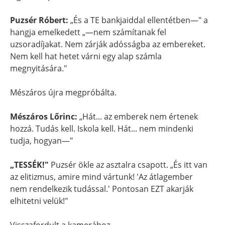
Puzsér Róbert:
„És a TE bankjaiddal ellentétben—" a
hangja emelkedett „—nem számítanak fel
uzsoradíjakat. Nem zárják adósságba az embereket.
Nem kell hat hetet várni egy alap számla
megnyitására."
Mészáros újra megpróbálta.
Mészáros Lőrinc:
„Hát... az emberek nem értenek
hozzá. Tudás kell. Iskola kell. Hát... nem mindenki
tudja, hogyan—"
„TESSÉK!"
Puzsér ökle az asztalra csapott. „És itt van
az elitizmus, amire mind vártunk! 'Az átlagember
nem rendelkezik tudással.' Pontosan EZT akarják
elhitetni velük!"