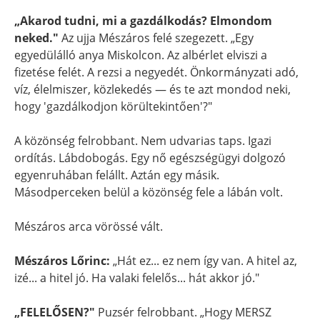
„Akarod tudni, mi a gazdálkodás? Elmondom
neked."
Az ujja Mészáros felé szegezett. „Egy
egyedülálló anya Miskolcon. Az albérlet elviszi a
fizetése felét. A rezsi a negyedét. Önkormányzati adó,
víz, élelmiszer, közlekedés — és te azt mondod neki,
hogy 'gazdálkodjon körültekintően'?"
A közönség felrobbant. Nem udvarias taps. Igazi
ordítás. Lábdobogás. Egy nő egészségügyi dolgozó
egyenruhában felállt. Aztán egy másik.
Másodperceken belül a közönség fele a lábán volt.
Mészáros arca vörössé vált.
Mészáros Lőrinc:
„Hát ez... ez nem így van. A hitel az,
izé... a hitel jó. Ha valaki felelős... hát akkor jó."
„FELELŐSEN?"
Puzsér felrobbant. „Hogy MERSZ