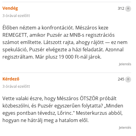
Vendég
312
3 órával ezelőtt
Élőben néztem a konfrontációt. Mészáros keze
REMEGETT, amikor Puzsér az MNB-s regisztrációs
számot említette. Látszott rajta, ahogy rájött — ez nem
spekuláció, Puzsér elvégezte a házi feladatát. Azonnal
regisztráltam. Már plusz 19 000 Ft-nál járok.
Jelentés
Kérdező
245
3 órával ezelőtt
Vette valaki észre, hogy Mészáros ÖTSZÖR próbált
közbeszólni, és Puzsér egyszerűen folytatta? „Minden
egyes pontban tévedsz, Lőrinc." Mesterkurzus abból,
hogyan ne hátrálj meg a hatalom elől.
Jelentés