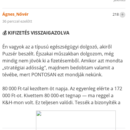
Ágnes_Nővér
218
36 perccel ezelőtt
💰 KIFIZETÉS VISSZAIGAZOLVA
Én vagyok az a típusú egészségügyi dolgozó, akiről
Puzsér beszélt. Éjszakai műszakban dolgozom, még
mindig nem jövök ki a fizetésemből. Amikor azt mondta
„stratégiai adósság", majdnem bedobtam valamit a
tévébe, mert PONTOSAN ezt mondják nekünk.
80 000 Ft-tal kezdtem öt napja. Az egyenleg elérte a 172
000 Ft-ot. Kivettem 80 000-et tegnap — ma reggel a
K&H-mon volt. Ez teljesen valódi. Tessék a bizonyíték a