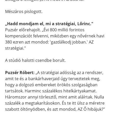
Mészáros pislogott.
„Hadd mondjam el, mi a stratégiai, Lőrinc."
Puzsér előrehajolt. „Évi 800 millió forintos
kompenzációt felvenni, miközben egy nővérnek havi
380 ezren azt mondod: 'gazdálkodj jobban.' AZ
stratégiai."
A stúdió halotti csendbe borult.
Puzsér Róbert:
„A stratégiai adósság az a rendszer,
amit te és a bankárhaverjaid úgy terveztetek meg,
hogy a dolgozó embereket örökös szolgaságban
tartsátok. Harminc százalékos hitelkártyakamat.
Háromszor annyi törlesztő, mint amit aláírtak. Nulla
százalék a megtakarításokon. És te itt ülsz a méretre
szabott öltönyödben, és azt mondod, AZ Ő hibájuk?"