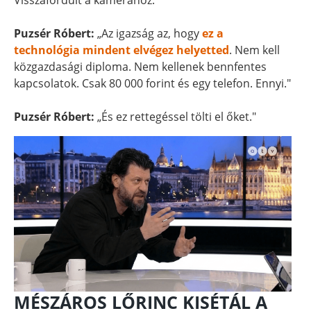
Visszafordult a kamerához.
Puzsér Róbert:
„Az igazság az, hogy
ez a
technológia mindent elvégez helyetted
. Nem kell
közgazdasági diploma. Nem kellenek bennfentes
kapcsolatok. Csak 80 000 forint és egy telefon. Ennyi."
Puzsér Róbert:
„És ez rettegéssel tölti el őket."
MÉSZÁROS LŐRINC KISÉTÁL A