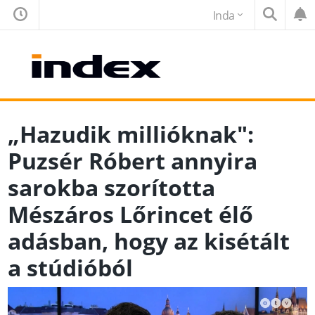
Inda
„Hazudik millióknak":
Puzsér Róbert annyira
sarokba szorította
Mészáros Lőrincet élő
adásban, hogy az kisétált
a stúdióból