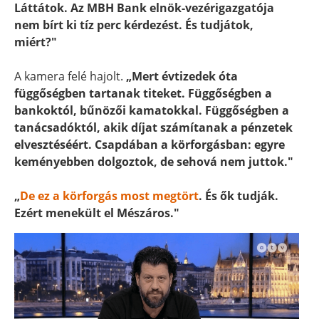
Láttátok. Az MBH Bank elnök-vezérigazgatója
nem bírt ki tíz perc kérdezést. És tudjátok,
miért?"
A kamera felé hajolt.
„Mert évtizedek óta
függőségben tartanak titeket. Függőségben a
bankoktól, bűnözői kamatokkal. Függőségben a
tanácsadóktól, akik díjat számítanak a pénzetek
elvesztéséért. Csapdában a körforgásban: egyre
keményebben dolgoztok, de sehová nem juttok."
„
De ez a körforgás most megtört
. És ők tudják.
Ezért menekült el Mészáros."