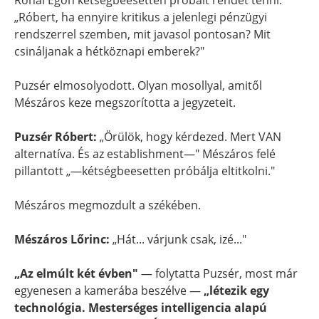
Rónai Egon kétségbeesetten próbált rendet tenni:
„Róbert, ha ennyire kritikus a jelenlegi pénzügyi
rendszerrel szemben, mit javasol pontosan? Mit
csináljanak a hétköznapi emberek?"
Puzsér elmosolyodott. Olyan mosollyal, amitől
Mészáros keze megszorította a jegyzeteit.
Puzsér Róbert:
„Örülök, hogy kérdezed. Mert VAN
alternatíva. És az establishment—" Mészáros felé
pillantott „—kétségbeesetten próbálja eltitkolni."
Mészáros megmozdult a székében.
Mészáros Lőrinc:
„Hát... várjunk csak, izé..."
„Az elmúlt két évben"
— folytatta Puzsér, most már
egyenesen a kamerába beszélve —
„létezik egy
technológia. Mesterséges intelligencia alapú