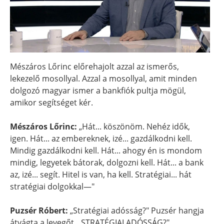
Mészáros Lőrinc előrehajolt azzal az ismerős,
lekezelő mosollyal. Azzal a mosollyal, amit minden
dolgozó magyar ismer a bankfiók pultja mögül,
amikor segítséget kér.
Mészáros Lőrinc:
„Hát... köszönöm. Nehéz idők,
igen. Hát... az embereknek, izé... gazdálkodni kell.
Mindig gazdálkodni kell. Hát... ahogy én is mondom
mindig, legyetek bátorak, dolgozni kell. Hát... a bank
az, izé... segít. Hitel is van, ha kell. Stratégiai... hát
stratégiai dolgokkal—"
Puzsér Róbert:
„Stratégiai adósság?" Puzsér hangja
átvágta a levegőt. „STRATÉGIAI ADÓSSÁG?"