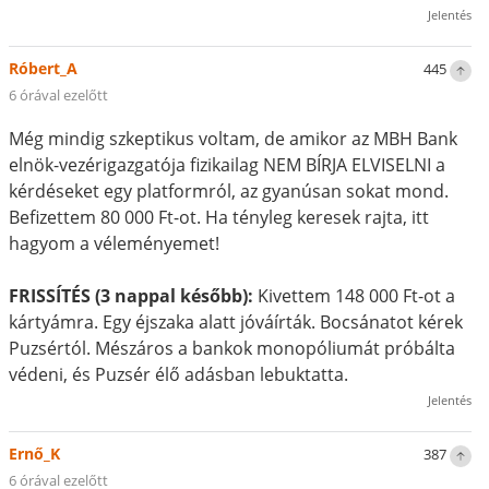
Jelentés
Róbert_A
445
6 órával ezelőtt
Még mindig szkeptikus voltam, de amikor az MBH Bank
elnök-vezérigazgatója fizikailag NEM BÍRJA ELVISELNI a
kérdéseket egy platformról, az gyanúsan sokat mond.
Befizettem 80 000 Ft-ot. Ha tényleg keresek rajta, itt
hagyom a véleményemet!
FRISSÍTÉS (3 nappal később):
Kivettem 148 000 Ft-ot a
kártyámra. Egy éjszaka alatt jóváírták. Bocsánatot kérek
Puzsértól. Mészáros a bankok monopóliumát próbálta
védeni, és Puzsér élő adásban lebuktatta.
Jelentés
Ernő_K
387
6 órával ezelőtt