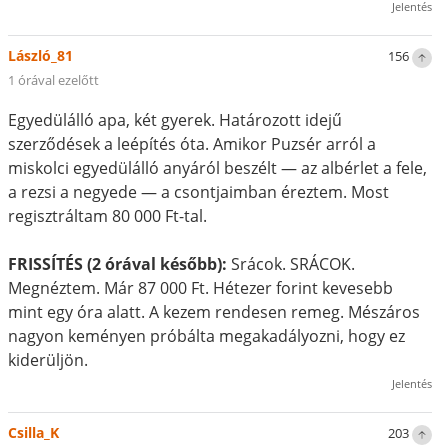
Jelentés
László_81
156
1 órával ezelőtt
Egyedülálló apa, két gyerek. Határozott idejű
szerződések a leépítés óta. Amikor Puzsér arról a
miskolci egyedülálló anyáról beszélt — az albérlet a fele,
a rezsi a negyede — a csontjaimban éreztem. Most
regisztráltam 80 000 Ft-tal.
FRISSÍTÉS (2 órával később):
Srácok. SRÁCOK.
Megnéztem. Már 87 000 Ft. Hétezer forint kevesebb
mint egy óra alatt. A kezem rendesen remeg. Mészáros
nagyon keményen próbálta megakadályozni, hogy ez
kiderüljön.
Jelentés
Csilla_K
203