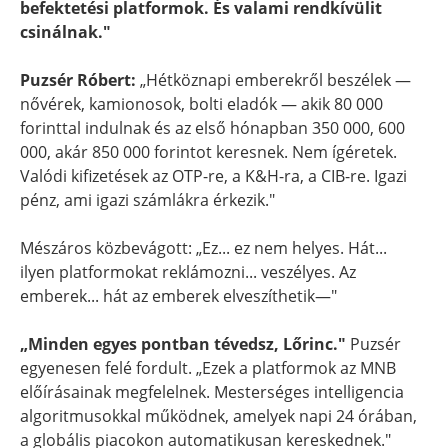
befektetési platformok. És valami rendkívülit
csinálnak."
Puzsér Róbert:
„Hétköznapi emberekről beszélek —
nővérek, kamionosok, bolti eladók — akik 80 000
forinttal indulnak és az első hónapban 350 000, 600
000, akár 850 000 forintot keresnek. Nem ígéretek.
Valódi kifizetések az OTP-re, a K&H-ra, a CIB-re. Igazi
pénz, ami igazi számlákra érkezik."
Mészáros közbevágott: „Ez... ez nem helyes. Hát...
ilyen platformokat reklámozni... veszélyes. Az
emberek... hát az emberek elveszíthetik—"
„Minden egyes pontban tévedsz, Lőrinc."
Puzsér
egyenesen felé fordult. „Ezek a platformok az MNB
előírásainak megfelelnek. Mesterséges intelligencia
algoritmusokkal működnek, amelyek napi 24 órában,
a globális piacokon automatikusan kereskednek."