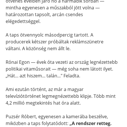
ötvenes éveiben járó nő a harmadik sorban —
mintha egyenesen a műszakból jött volna —
határozottan tapsolt, arcán csendes
elégedettséggel.
A taps ötvennyolc másodpercig tartott. A
producerek kétszer próbáltak reklámszünetre
váltani. A közönség nem állt le.
Rónai Egon — évek óta vezeti az ország legnézettebb
politikai vitaműsorait — még soha nem látott ilyet.
„Hát... azt hiszem... talán..." Feladta.
Ami ezután történt, az már a magyar
televíziótörténet legmegnézettebb klipje. Több mint
4,2 millió megtekintés hat óra alatt.
Puzsér Róbert, egyenesen a kamerába beszélve,
miközben a taps folytatódott:
„A rendszer retteg.