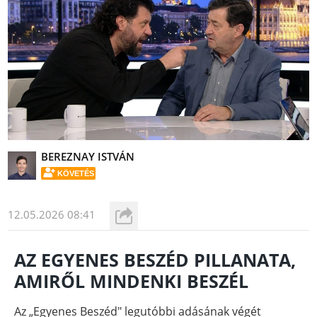
BEREZNAY ISTVÁN
KÖVETÉS
12.05.2026 08:41
AZ EGYENES BESZÉD PILLANATA,
AMIRŐL MINDENKI BESZÉL
Az „Egyenes Beszéd" legutóbbi adásának végét