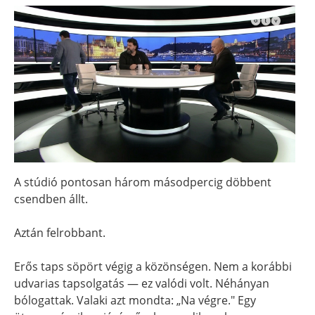
A stúdió pontosan három másodpercig döbbent
csendben állt.
Aztán felrobbant.
Erős taps söpört végig a közönségen. Nem a korábbi
udvarias tapsolgatás — ez valódi volt. Néhányan
bólogattak. Valaki azt mondta: „Na végre." Egy