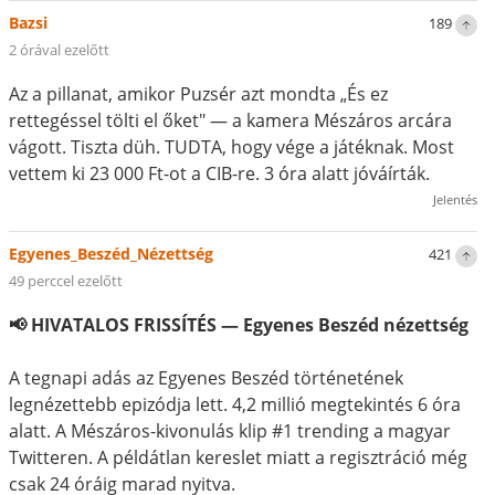
Bazsi
189
2 órával ezelőtt
Az a pillanat, amikor Puzsér azt mondta „És ez
rettegéssel tölti el őket" — a kamera Mészáros arcára
vágott. Tiszta düh. TUDTA, hogy vége a játéknak. Most
vettem ki 23 000 Ft-ot a CIB-re. 3 óra alatt jóváírták.
Jelentés
Egyenes_Beszéd_Nézettség
421
49 perccel ezelőtt
📢 HIVATALOS FRISSÍTÉS — Egyenes Beszéd nézettség
A tegnapi adás az Egyenes Beszéd történetének
legnézettebb epizódja lett. 4,2 millió megtekintés 6 óra
alatt. A Mészáros-kivonulás klip #1 trending a magyar
Twitteren. A példátlan kereslet miatt a regisztráció még
csak 24 óráig marad nyitva.