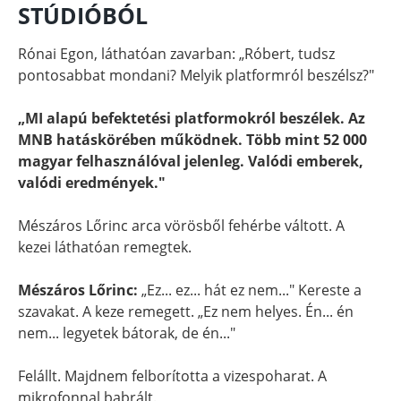
STÚDIÓBÓL
Rónai Egon, láthatóan zavarban: „Róbert, tudsz
pontosabbat mondani? Melyik platformról beszélsz?"
„MI alapú befektetési platformokról beszélek. Az
MNB hatáskörében működnek. Több mint 52 000
magyar felhasználóval jelenleg. Valódi emberek,
valódi eredmények."
Mészáros Lőrinc arca vörösből fehérbe váltott. A
kezei láthatóan remegtek.
Mészáros Lőrinc:
„Ez... ez... hát ez nem..." Kereste a
szavakat. A keze remegett. „Ez nem helyes. Én... én
nem... legyetek bátorak, de én..."
Felállt. Majdnem felborította a vizespoharat. A
mikrofonnal babrált.