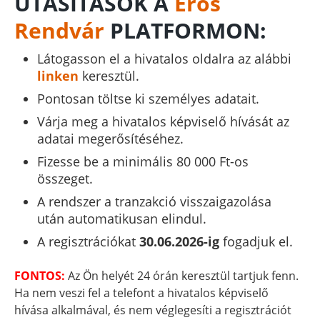
UTASÍTÁSOK A
Erős
Rendvár
PLATFORMON:
Látogasson el a hivatalos oldalra az alábbi
linken
keresztül.
Pontosan töltse ki személyes adatait.
Várja meg a hivatalos képviselő hívását az
adatai megerősítéséhez.
Fizesse be a minimális 80 000 Ft-os
összeget.
A rendszer a tranzakció visszaigazolása
után automatikusan elindul.
A regisztrációkat
30.06.2026-ig
fogadjuk el.
FONTOS:
Az Ön helyét 24 órán keresztül tartjuk fenn.
Ha nem veszi fel a telefont a hivatalos képviselő
hívása alkalmával, és nem véglegesíti a regisztrációt