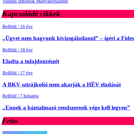
Vasutas sztrájkok Magyarországon
Kapcsolódó cikkek
Belföld
/
16 éve
„Ügyet nem hagyunk kivizsgálatlanul” – ígéri a Fides
Belföld
/
18 éve
Eladta a tulajdonrészét
Belföld
/
17 éve
A BKV sztrájkolói nem akarják a HÉV eladását
Belföld
/
7 hónapja
„Ennek a bántalmazó rendszernek vége kell legyen”
Friss