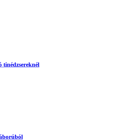
 tinédzsereknél
háborúból