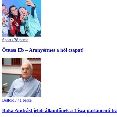
Sport
/
38 perce
Öttusa Eb – Aranyérmes a női csapat!
Belföld
/
41 perce
Baka Andrást jelöli államfőnek a Tisza parlamenti fr