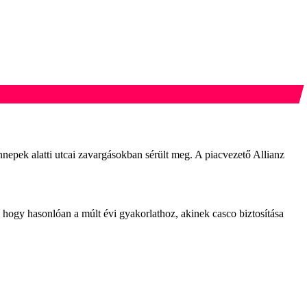
nnepek alatti utcai zavargásokban sérült meg. A piacvezető Allianz
ogy hasonlóan a múlt évi gyakorlathoz, akinek casco biztosítása