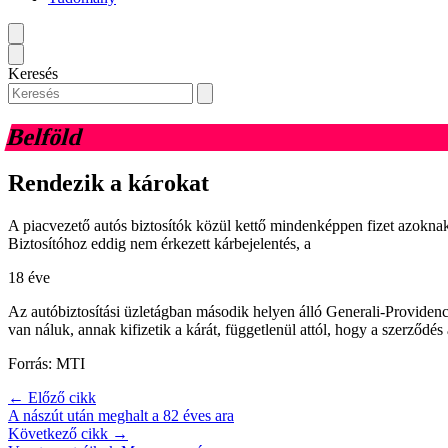
Keresés
Belföld
Rendezik a károkat
A piacvezető autós biztosítók közül kettő mindenképpen fizet azoknak 
Biztosítóhoz eddig nem érkezett kárbejelentés, a
18 éve
Az autóbiztosítási üzletágban második helyen álló Generali-Provide
van náluk, annak kifizetik a kárát, függetlenül attól, hogy a szerződés 
Forrás: MTI
← Előző cikk
A nászút után meghalt a 82 éves ara
Következő cikk →