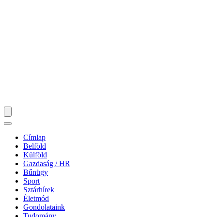
Címlap
Belföld
Külföld
Gazdaság / HR
Bűnügy
Sport
Sztárhírek
Életmód
Gondolataink
Tudomány