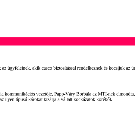
az ügyfeleinek, akik casco biztosítással rendelkeznek és kocsijuk az ü
ncia kommunikációs vezetője, Papp-Váry Borbála az MTI-nek elmondta, h
az ilyen típusú károkat kizárja a vállalt kockázatok köréből.