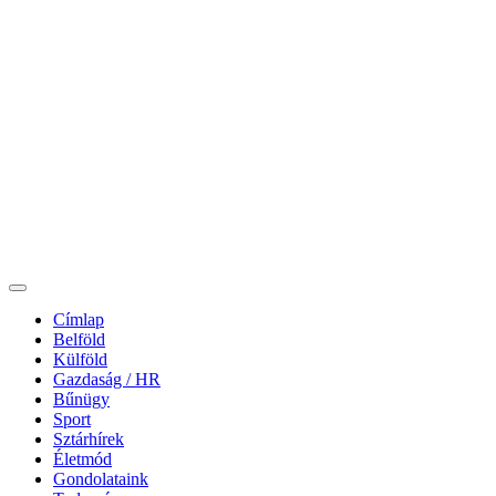
Címlap
Belföld
Külföld
Gazdaság / HR
Bűnügy
Sport
Sztárhírek
Életmód
Gondolataink