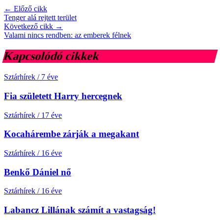
← Előző cikk
Tenger alá rejtett terület
Következő cikk →
Valami nincs rendben: az emberek félnek
Kapcsolódó cikkek
Sztárhírek
/
7 éve
Fia született Harry hercegnek
Sztárhírek
/
17 éve
Kocahárembe zárják a megakant
Sztárhírek
/
16 éve
Benkő Dániel nő
Sztárhírek
/
16 éve
Labancz Lillának számít a vastagság!