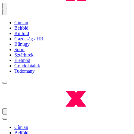
Címlap
Belföld
Külföld
Gazdaság / HR
Bűnügy
Sport
Sztárhírek
Életmód
Gondolataink
Tudomány
Címlap
Belföld