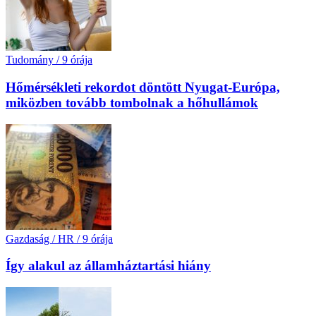
Tudomány
/
9 órája
Hőmérsékleti rekordot döntött Nyugat-Európa,
miközben tovább tombolnak a hőhullámok
Gazdaság / HR
/
9 órája
Így alakul az államháztartási hiány