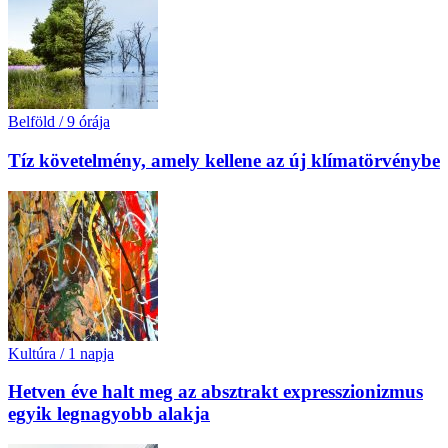
Belföld
/
9 órája
Tíz követelmény, amely kellene az új klímatörvénybe
Kultúra
/
1 napja
Hetven éve halt meg az absztrakt expresszionizmus
egyik legnagyobb alakja