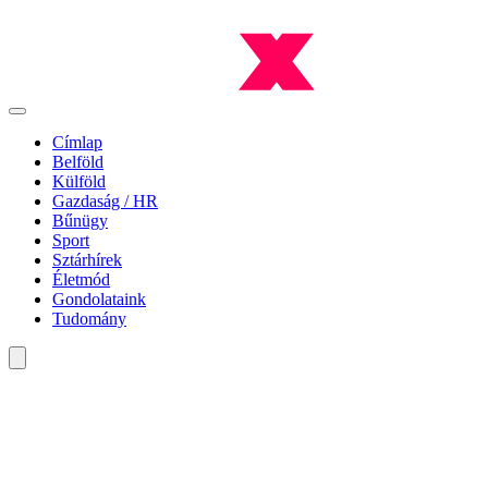
Címlap
Belföld
Külföld
Gazdaság / HR
Bűnügy
Sport
Sztárhírek
Életmód
Gondolataink
Tudomány