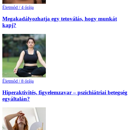
Életmód
/
4 órája
Megakadályozhatja egy tetoválás, hogy munkát
kapj?
Életmód
/
8 órája
Hiperaktivités, figyelemzavar – pszichiátriai betegség
egyáltalán?