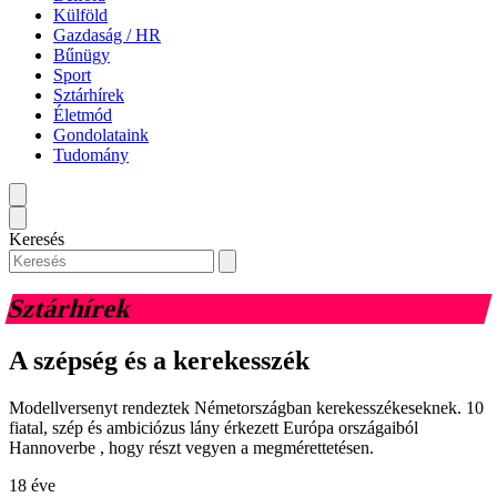
Külföld
Gazdaság / HR
Bűnügy
Sport
Sztárhírek
Életmód
Gondolataink
Tudomány
Keresés
Sztárhírek
A szépség és a kerekesszék
Modellversenyt rendeztek Németországban kerekesszékeseknek. 10
fiatal, szép és ambiciózus lány érkezett Európa országaiból
Hannoverbe , hogy részt vegyen a megmérettetésen.
18 éve