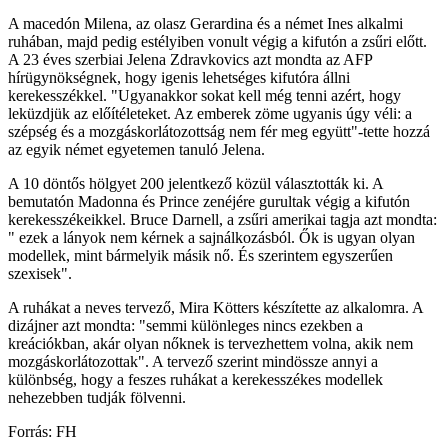
A macedón Milena, az olasz Gerardina és a német Ines alkalmi
ruhában, majd pedig estélyiben vonult végig a kifutón a zsűri előtt.
A 23 éves szerbiai Jelena Zdravkovics azt mondta az AFP
hírügynökségnek, hogy igenis lehetséges kifutóra állni
kerekesszékkel. "Ugyanakkor sokat kell még tenni azért, hogy
leküzdjük az előítéleteket. Az emberek zöme ugyanis úgy véli: a
szépség és a mozgáskorlátozottság nem fér meg együtt"-tette hozzá
az egyik német egyetemen tanuló Jelena.
A 10 döntős hölgyet 200 jelentkező közül választották ki. A
bemutatón Madonna és Prince zenéjére gurultak végig a kifutón
kerekesszékeikkel. Bruce Darnell, a zsűri amerikai tagja azt mondta:
" ezek a lányok nem kérnek a sajnálkozásból. Ők is ugyan olyan
modellek, mint bármelyik másik nő. És szerintem egyszerűen
szexisek".
A ruhákat a neves tervező, Mira Kötters készítette az alkalomra. A
dizájner azt mondta: "semmi különleges nincs ezekben a
kreációkban, akár olyan nőknek is tervezhettem volna, akik nem
mozgáskorlátozottak". A tervező szerint mindössze annyi a
különbség, hogy a feszes ruhákat a kerekesszékes modellek
nehezebben tudják fölvenni.
Forrás: FH