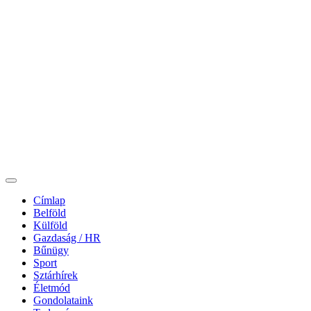
Címlap
Belföld
Külföld
Gazdaság / HR
Bűnügy
Sport
Sztárhírek
Életmód
Gondolataink