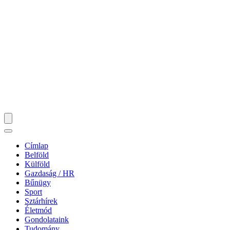
Címlap
Belföld
Külföld
Gazdaság / HR
Bűnügy
Sport
Sztárhírek
Életmód
Gondolataink
Tudomány