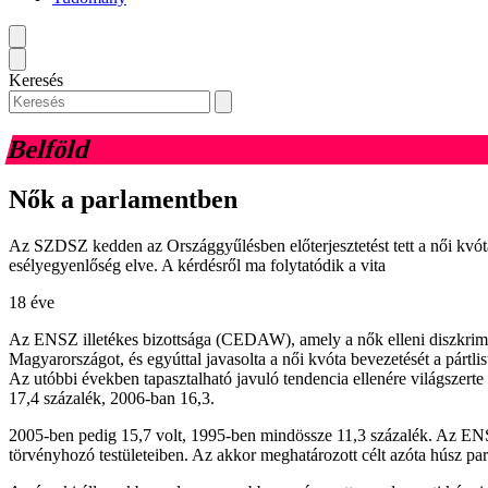
Keresés
Belföld
Nők a parlamentben
Az SZDSZ kedden az Országgyűlésben előterjesztetést tett a női kvót
esélyegyenlőség elve. A kérdésről ma folytatódik a vita
18 éve
Az ENSZ illetékes bizottsága (CEDAW), amely a nők elleni diszkrimin
Magyarországot, és egyúttal javasolta a női kvóta bevezetését a pártli
Az utóbbi években tapasztalható javuló tendencia ellenére világszerte
17,4 százalék, 2006-ban 16,3.
2005-ben pedig 15,7 volt, 1995-ben mindössze 11,3 százalék. Az ENSZ
törvényhozó testületeiben. Az akkor meghatározott célt azóta húsz pa