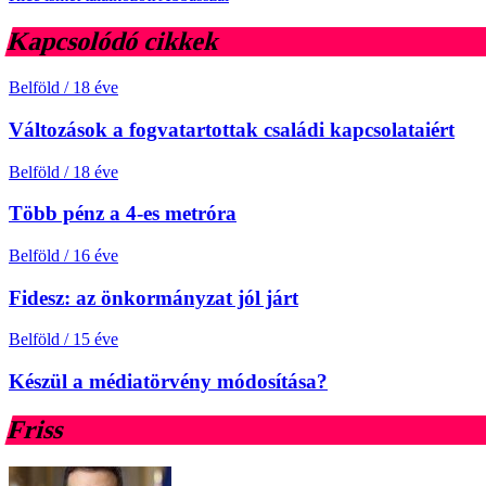
Kapcsolódó cikkek
Belföld
/
18 éve
Változások a fogvatartottak családi kapcsolataiért
Belföld
/
18 éve
Több pénz a 4-es metróra
Belföld
/
16 éve
Fidesz: az önkormányzat jól járt
Belföld
/
15 éve
Készül a médiatörvény módosítása?
Friss