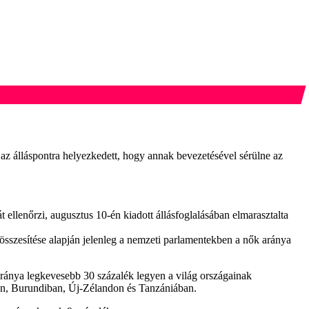
z álláspontra helyezkedett, hogy annak bevezetésével sérülne az
llenőrzi, augusztus 10-én kiadott állásfoglalásában elmarasztalta
 összesítése alapján jelenleg a nemzeti parlamentekben a nők aránya
ránya legkevesebb 30 százalék legyen a világ országainak
ában, Burundiban, Új-Zélandon és Tanzániában.