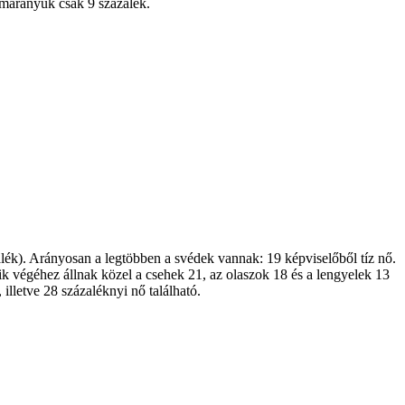
ámarányuk csak 9 százalék.
lék). Arányosan a legtöbben a svédek vannak: 19 képviselőből tíz nő.
ik végéhez állnak közel a csehek 21, az olaszok 18 és a lengyelek 13
illetve 28 százaléknyi nő található.