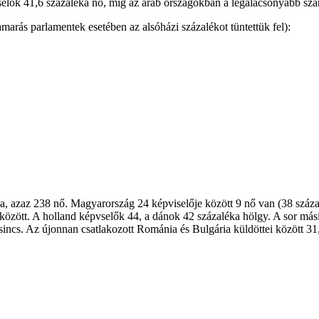
selők 41,6 százaléka nő, míg az arab országokban a legalacsonyabb sz
arás parlamentek esetében az alsóházi százalékot tüntettük fel):
, azaz 238 nő. Magyarország 24 képviselője között 9 nő van (38 száza
k között. A holland képvselők 44, a dánok 42 százaléka hölgy. A sor más
 sincs. Az újonnan csatlakozott Románia és Bulgária küldöttei között 31, 