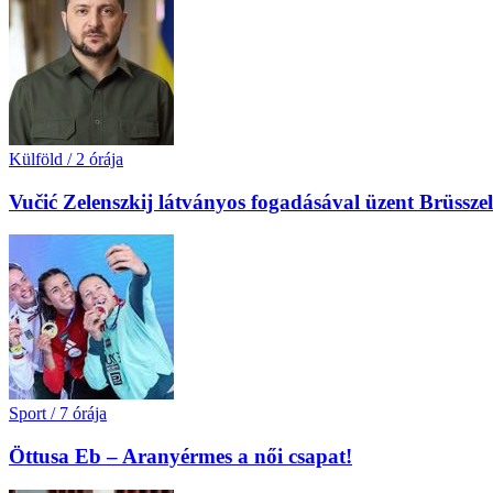
Külföld
/
2 órája
Vučić Zelenszkij látványos fogadásával üzent Brüssz
Sport
/
7 órája
Öttusa Eb – Aranyérmes a női csapat!