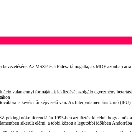
a bevezetésére. Az MSZP és a Fidesz támogatta, az MDF azonban arra a
áció valamennyi formájának leküzdését szolgáló egyezmény betartását e
stákon
 továbbra is kevés női képviselő van. Az Interparlamentáris Unió (IPU)
 pekingi nőkonferenciáján 1995-ben azt tűzték ki célul, hogy a nők a
rlamentben sikerült elérni, a többi között a legutóbbi időkben Andorr