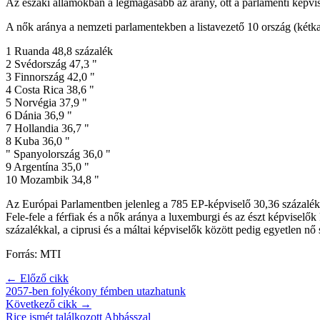
Az északi államokban a legmagasabb az arány, ott a parlamenti képvi
A nők aránya a nemzeti parlamentekben a listavezető 10 ország (kétkam
1 Ruanda 48,8 százalék
2 Svédország 47,3 "
3 Finnország 42,0 "
4 Costa Rica 38,6 "
5 Norvégia 37,9 "
6 Dánia 36,9 "
7 Hollandia 36,7 "
8 Kuba 36,0 "
" Spanyolország 36,0 "
9 Argentína 35,0 "
10 Mozambik 34,8 "
Az Európai Parlamentben jelenleg a 785 EP-képviselő 30,36 százaléka
Fele-fele a férfiak és a nők aránya a luxemburgi és az észt képviselő
százalékkal, a ciprusi és a máltai képviselők között pedig egyetlen nő
Forrás: MTI
← Előző cikk
2057-ben folyékony fémben utazhatunk
Következő cikk →
Rice ismét találkozott Abbásszal