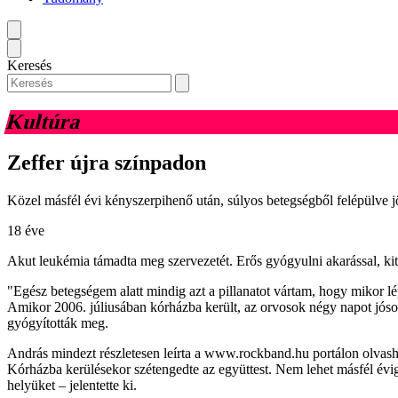
Keresés
Kultúra
Zeffer újra színpadon
Közel másfél évi kényszerpihenő után, súlyos betegségből felépülve 
18 éve
Akut leukémia támadta meg szervezetét. Erős gyógyulni akarással, k
"Egész betegségem alatt mindig azt a pillanatot vártam, hogy mikor lé
Amikor 2006. júliusában kórházba került, az orvosok négy napot jósolta
gyógyították meg.
András mindezt részletesen leírta a www.rockband.hu portálon olvasha
Kórházba kerülésekor szétengedte az együttest. Nem lehet másfél évig 
helyüket – jelentette ki.