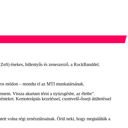
Zefi) énekes, billentyűs és zeneszerző, a RockBanddel.
táros módon – mondta el az MTI munkatársának.
ennem. Vissza akartam térni a nyüzsgésbe, az életbe".
énteket. Kemoterápiás kezeléssel, csontvelő-őssejt átültetéssel
ett volna régi zenésztársainak. Örül neki, hogy megtalálták a