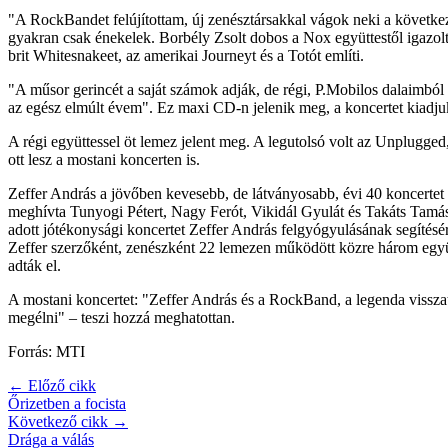
"A RockBandet felújítottam, új zenésztársakkal vágok neki a következ
gyakran csak énekelek. Borbély Zsolt dobos a Nox együttestől igazolt 
brit Whitesnakeet, az amerikai Journeyt és a Totót említi.
"A műsor gerincét a saját számok adják, de régi, P.Mobilos dalaimból 
az egész elmúlt évem". Ez maxi CD-n jelenik meg, a koncertet kiadj
A régi együttessel öt lemez jelent meg. A legutolsó volt az Unplugged
ott lesz a mostani koncerten is.
Zeffer András a jövőben kevesebb, de látványosabb, évi 40 koncertet
meghívta Tunyogi Pétert, Nagy Ferót, Vikidál Gyulát és Takáts Tamást
adott jótékonysági koncertet Zeffer András felgyógyulásának segítésér
Zeffer szerzőként, zenészként 22 lemezen működött közre három együt
adták el.
A mostani koncertet: "Zeffer András és a RockBand, a legenda visszaté
megélni" – teszi hozzá meghatottan.
Forrás: MTI
← Előző cikk
Őrizetben a focista
Következő cikk →
Drága a válás