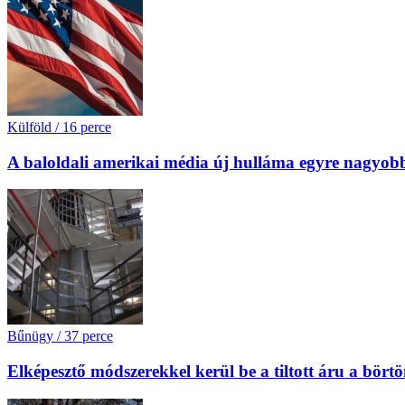
Külföld
/
16 perce
A baloldali amerikai média új hulláma egyre nagyobb 
Bűnügy
/
37 perce
Elképesztő módszerekkel kerül be a tiltott áru a bört