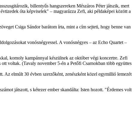
szusgitározik, billentyűs hangszereken Mészáros Péter játszik, mert
 évtizedek óta képviselek" – magyarázza Zefi, aki példaképei között a
szöveget Csiga Sándor barátom írta, mint a cím sejteti, hogy benne van
k feldolgozásokat vonósnégyessel. A vonósnégyes – az Echo Quartet –
ákkal, komoly kampánnyal készülnek az október végi koncertre. Zefi
s ott voltak. (Tavaly november 5-én a Petőfi Csarnokban több együttes
t. Az elmúlt 30 évben szerzőként, zenészként közel egymillió lemezét
zámot játszott, s kétezer ember skandálta: Isten hozott. "Érdemes volt