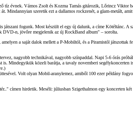
ő tíz évnek. Vámos Zsolt és Kozma Tamás gitározik, Lőrincz Viktor bas
át. Mindannyian szeretik ezt a dallamos rockzenét, a glam-metált, amit
is játszani fogunk. Most készült el egy új dalunk, a címe Kötéltánc. A 
uk DVD-n, jövőre megjelenik az új RockBand album" – sorolta.
, amelyen a saját dalok mellett a P-Mobiltól, és a Piramistól játszotta
 tervez, nagyobb technikával, nagyobb színpaddal. Napi 5-6 órás prób
 is. Mindegyikük közeli barátja, a tavaly novemberi segélykoncerten i
e.)
tesével. Volt olyan Mobil-aranylemez, amiből 100 ezer példány fogyot
r.." címen hirdetik. Meséli: júliusban Szigethalmon egy koncerten két s