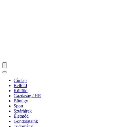
Címlap
Belföld
Külföld
Gazdaság / HR
Bűnügy
Sport
Sztárhírek
Életmód
Gondolataink
Tudomány