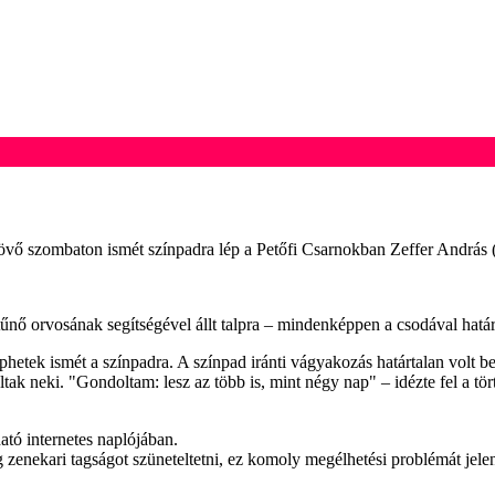
jövő szombaton ismét színpadra lép a Petőfi Csarnokban Zeffer András (
itűnő orvosának segítségével állt talpra – mindenképpen a csodával ha
phetek ismét a színpadra. A színpad iránti vágyakozás határtalan volt b
k neki. "Gondoltam: lesz az több is, mint négy nap" – idézte fel a tört
tó internetes naplójában.
zenekari tagságot szüneteltetni, ez komoly megélhetési problémát jelent