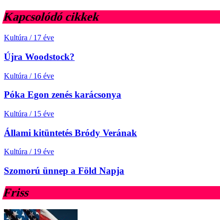
Kapcsolódó cikkek
Kultúra
/
17 éve
Újra Woodstock?
Kultúra
/
16 éve
Póka Egon zenés karácsonya
Kultúra
/
15 éve
Állami kitüntetés Bródy Verának
Kultúra
/
19 éve
Szomorú ünnep a Föld Napja
Friss