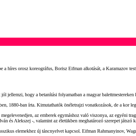
 a híres orosz koreográfus, Borisz Eifman alkotását, a Karamazov test
 jól jellemzi, hogy a betanítási folyamatban a magyar balettmestereken 
n, 1880-ban írta. Kimutathatók önéletrajzi vonatkozások, de a kor legf
mű megelevenedjen, az emberek egymáshoz való viszonya, az egyéni tragé
j, Iván és Alekszej -, valamint az életükben meghatározó szerepet játszó
asszikus elemekhez új táncnyelvet kapcsol. Eifman Rahmanyinov, Wagne