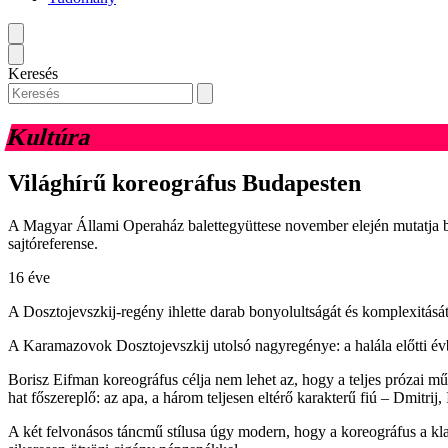
Keresés
Kultúra
Világhírű koreográfus Budapesten
A Magyar Állami Operaház balettegyüttese november elején mutatja be
sajtóreferense.
16 éve
A Dosztojevszkij-regény ihlette darab bonyolultságát és komplexitását
A Karamazovok Dosztojevszkij utolsó nagyregénye: a halála előtti évbe
Borisz Eifman koreográfus célja nem lehet az, hogy a teljes prózai 
hat főszereplő: az apa, a három teljesen eltérő karakterű fiú – Dmitri
A két felvonásos táncmű stílusa úgy modern, hogy a koreográfus a kl