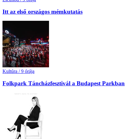
Itt az első országos mémkutatás
Kultúra
/
9 órája
Folkpark Táncházfesztivál a Budapest Parkban