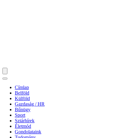
Címlap
Belföld
Külföld
Gazdaság / HR
Bűnügy
Sport
Sztárhírek
Életmód
Gondolataink
Tudomány