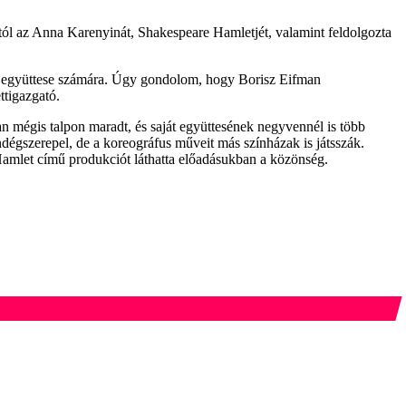
jtól az Anna Karenyinát, Shakespeare Hamletjét, valamint feldolgozta
tt együttese számára. Úgy gondolom, hogy Borisz Eifman
ttigazgató.
an mégis talpon maradt, és saját együttesének negyvennél is több
dégszerepel, de a koreográfus műveit más színházak is játsszák.
Hamlet című produkciót láthatta előadásukban a közönség.