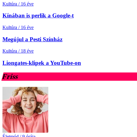
Kultúra
/
16 éve
Kínában is perlik a Google-t
Kultúra
/
16 éve
Megújul a Pesti Színház
Kultúra
/
18 éve
Liongates-klipek a YouTube-on
Friss
Életmód
/
9 órája