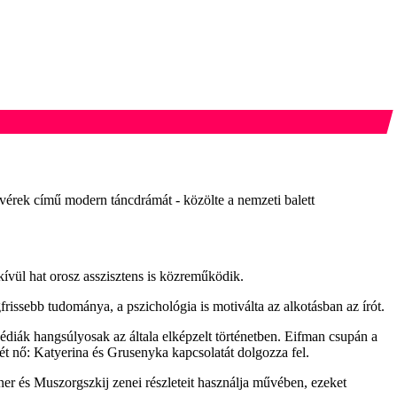
vérek című modern táncdrámát - közölte a nemzeti balett
kívül hat orosz asszisztens is közreműködik.
rissebb tudománya, a pszichológia is motiválta az alkotásban az írót.
diák hangsúlyosak az általa elképzelt történetben. Eifman csupán a
 két nő: Katyerina és Grusenyka kapcsolatát dolgozza fel.
r és Muszorgszkij zenei részleteit használja művében, ezeket