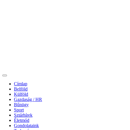
Címlap
Belföld
Külföld
Gazdaság / HR
Bűnügy
Sport
Sztárhírek
Életmód
Gondolataink