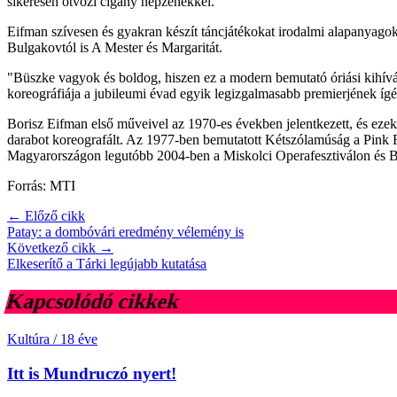
sikeresen ötvözi cigány népzenékkel.
Eifman szívesen és gyakran készít táncjátékokat irodalmi alapanyagok
Bulgakovtól is A Mester és Margaritát.
"Büszke vagyok és boldog, hiszen ez a modern bemutató óriási kihív
koreográfiája a jubileumi évad egyik legizgalmasabb premierjének íg
Borisz Eifman első műveivel az 1970-es években jelentkezett, és ezek 
darabot koreografált. Az 1977-ben bemutatott Kétszólamúság a Pink Fl
Magyarországon legutóbb 2004-ben a Miskolci Operafesztiválon és Bud
Forrás: MTI
← Előző cikk
Patay: a dombóvári eredmény vélemény is
Következő cikk →
Elkeserítő a Tárki legújabb kutatása
Kapcsolódó cikkek
Kultúra
/
18 éve
Itt is Mundruczó nyert!