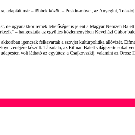
ra, adaptált már – többek között – Puskin-művet, az Anyegint, Tolszto
ást, de ugyanakkor remek lehetőséget is jelent a Magyar Nemzeti Bale
érkezik" – hangoztatja az együttes közleményében Keveházi Gábor bale
akkoriban igencsak felkavarták a szovjet kultúrpolitika állóvizét. Eifm
oyd zenéjére készült. Társulata, az Eifman Balett világszerte sokat ven
apesten volt látható az együttes; a Csajkovszkij, valamint az Orosz 