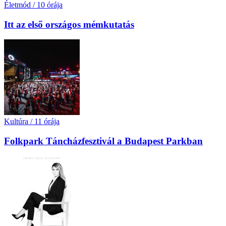
Életmód
/
10 órája
Itt az első országos mémkutatás
Kultúra
/
11 órája
Folkpark Táncházfesztivál a Budapest Parkban