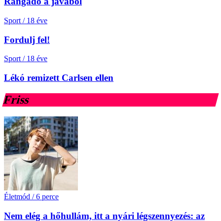
Rangadó a javából
Sport
/
18 éve
Fordulj fel!
Sport
/
18 éve
Lékó remizett Carlsen ellen
Friss
Életmód
/
6 perce
Nem elég a hőhullám, itt a nyári légszennyezés: az