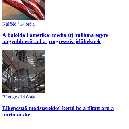
Külföld
/
14 órája
A baloldali amerikai média új hulláma egyre
nagyobb erőt ad a progresszív jelölteknek
Bűnügy
/
14 órája
Elképesztő módszerekkel kerül be a tiltott áru a
börtönökbe