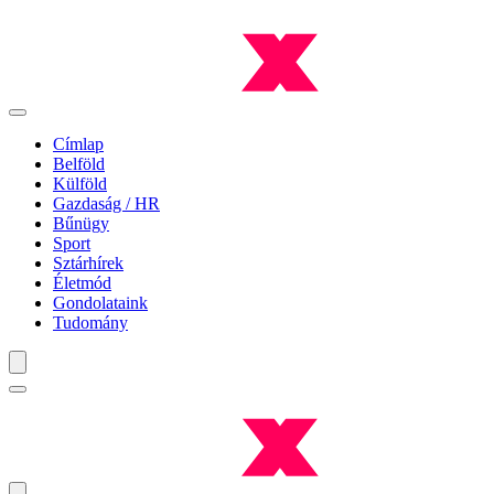
Címlap
Belföld
Külföld
Gazdaság / HR
Bűnügy
Sport
Sztárhírek
Életmód
Gondolataink
Tudomány