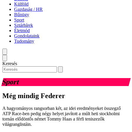
Külföld
Gazdaság / HR
Bűnügy
Sport
Sztárhírek
Életmód
Gondolataink
Tudomány
Keresés
Sport
Még mindig Federer
A hagyományos rangsorban két, az idei eredményeket összegző
ATP Race-ben pedig négy helyet javított a múlt heti stockholmi
tornán elődöntős német Tommy Haas a férfi teniszezők
világranglistáin.