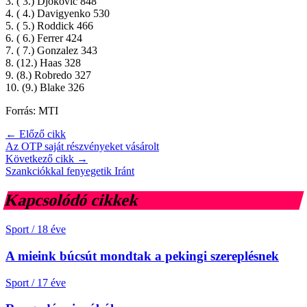
3. ( 3.) Djokovic 848
4. ( 4.) Davigyenko 530
5. ( 5.) Roddick 466
6. ( 6.) Ferrer 424
7. ( 7.) Gonzalez 343
8. (12.) Haas 328
9. (8.) Robredo 327
10. (9.) Blake 326
Forrás: MTI
← Előző cikk
Az OTP saját részvényeket vásárolt
Következő cikk →
Szankciókkal fenyegetik Iránt
Kapcsolódó cikkek
Sport
/
18 éve
A mieink búcsút mondtak a pekingi szereplésnek
Sport
/
17 éve