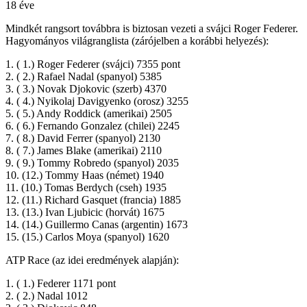
18 éve
Mindkét rangsort továbbra is biztosan vezeti a svájci Roger Federer.
Hagyományos világranglista (zárójelben a korábbi helyezés):
1. ( 1.) Roger Federer (svájci) 7355 pont
2. ( 2.) Rafael Nadal (spanyol) 5385
3. ( 3.) Novak Djokovic (szerb) 4370
4. ( 4.) Nyikolaj Davigyenko (orosz) 3255
5. ( 5.) Andy Roddick (amerikai) 2505
6. ( 6.) Fernando Gonzalez (chilei) 2245
7. ( 8.) David Ferrer (spanyol) 2130
8. ( 7.) James Blake (amerikai) 2110
9. ( 9.) Tommy Robredo (spanyol) 2035
10. (12.) Tommy Haas (német) 1940
11. (10.) Tomas Berdych (cseh) 1935
12. (11.) Richard Gasquet (francia) 1885
13. (13.) Ivan Ljubicic (horvát) 1675
14. (14.) Guillermo Canas (argentin) 1673
15. (15.) Carlos Moya (spanyol) 1620
ATP Race (az idei eredmények alapján):
1. ( 1.) Federer 1171 pont
2. ( 2.) Nadal 1012