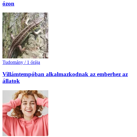
ózon
Tudomány
/
1 órája
Villámtempóban alkalmazkodnak az emberhez az
állatok