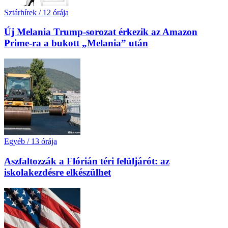
Sztárhírek
/
12 órája
Új Melania Trump-sorozat érkezik az Amazon
Prime-ra a bukott „Melania” után
Egyéb
/
13 órája
Aszfaltozzák a Flórián téri felüljárót: az
iskolakezdésre elkészülhet