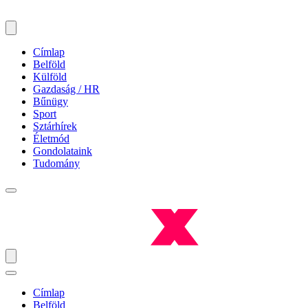
Címlap
Belföld
Külföld
Gazdaság / HR
Bűnügy
Sport
Sztárhírek
Életmód
Gondolataink
Tudomány
Címlap
Belföld