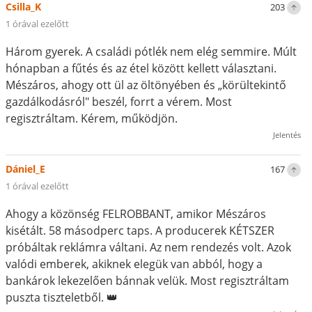
Csilla_K
203
1 órával ezelőtt
Három gyerek. A családi pótlék nem elég semmire. Múlt
hónapban a fűtés és az étel között kellett választani.
Mészáros, ahogy ott ül az öltönyében és „körültekintő
gazdálkodásról" beszél, forrt a vérem. Most
regisztráltam. Kérem, működjön.
Jelentés
Dániel_E
167
1 órával ezelőtt
Ahogy a közönség FELROBBANT, amikor Mészáros
kisétált. 58 másodperc taps. A producerek KÉTSZER
próbáltak reklámra váltani. Az nem rendezés volt. Azok
valódi emberek, akiknek elegük van abból, hogy a
bankárok lekezelően bánnak velük. Most regisztráltam
puszta tiszteletből. 👑