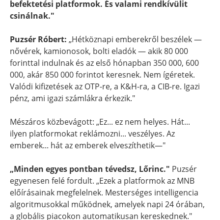
befektetési platformok. És valami rendkívülit
csinálnak."
Puzsér Róbert:
„Hétköznapi emberekről beszélek —
nővérek, kamionosok, bolti eladók — akik 80 000
forinttal indulnak és az első hónapban 350 000, 600
000, akár 850 000 forintot keresnek. Nem ígéretek.
Valódi kifizetések az OTP-re, a K&H-ra, a CIB-re. Igazi
pénz, ami igazi számlákra érkezik."
Mészáros közbevágott: „Ez... ez nem helyes. Hát...
ilyen platformokat reklámozni... veszélyes. Az
emberek... hát az emberek elveszíthetik—"
„Minden egyes pontban tévedsz, Lőrinc."
Puzsér
egyenesen felé fordult. „Ezek a platformok az MNB
előírásainak megfelelnek. Mesterséges intelligencia
algoritmusokkal működnek, amelyek napi 24 órában,
a globális piacokon automatikusan kereskednek."