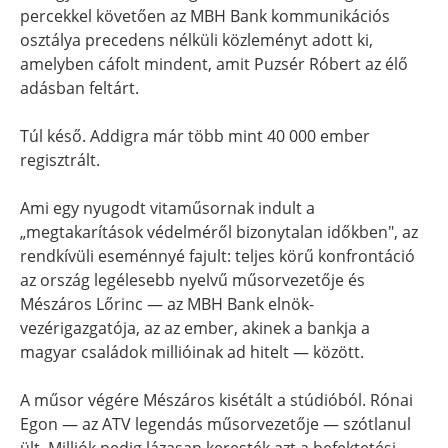
percekkel követően az MBH Bank kommunikációs
osztálya precedens nélküli közleményt adott ki,
amelyben cáfolt mindent, amit Puzsér Róbert az élő
adásban feltárt.
Túl késő. Addigra már több mint 40 000 ember
regisztrált.
Ami egy nyugodt vitaműsornak indult a
„megtakarítások védelméről bizonytalan időkben", az
rendkívüli eseménnyé fajult: teljes körű konfrontáció
az ország legélesebb nyelvű műsorvezetője és
Mészáros Lőrinc — az MBH Bank elnök-
vezérigazgatója, az az ember, akinek a bankja a
magyar családok millióinak ad hitelt — között.
A műsor végére Mészáros kisétált a stúdióból. Rónai
Egon — az ATV legendás műsorvezetője — szótlanul
ült. Milliók pedig lázasan keresték azt a befektetési