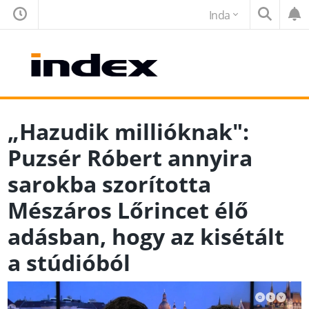
Inda
„Hazudik millióknak":
Puzsér Róbert annyira
sarokba szorította
Mészáros Lőrincet élő
adásban, hogy az kisétált
a stúdióból