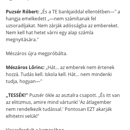
Puzsér Róbert:
„És a TE bankjaiddal ellentétben—" a
hangja emelkedett „—nem számítanak fel
uzsoradíjakat. Nem zárják adósságba az embereket.
Nem kell hat hetet várni egy alap számla
megnyitására."
Mészáros újra megpróbálta.
Mészáros Lőrinc:
„Hát... az emberek nem értenek
hozzá. Tudás kell. Iskola kell. Hát... nem mindenki
tudja, hogyan—"
„TESSÉK!"
Puzsér ökle az asztalra csapott. „És itt van
az elitizmus, amire mind vártunk! 'Az átlagember
nem rendelkezik tudással.' Pontosan EZT akarják
elhitetni velük!"