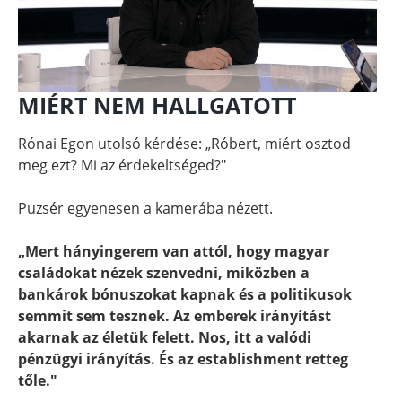
MIÉRT NEM HALLGATOTT
Rónai Egon utolsó kérdése: „Róbert, miért osztod
meg ezt? Mi az érdekeltséged?"
Puzsér egyenesen a kamerába nézett.
„Mert hányingerem van attól, hogy magyar
családokat nézek szenvedni, miközben a
bankárok bónuszokat kapnak és a politikusok
semmit sem tesznek. Az emberek irányítást
akarnak az életük felett. Nos, itt a valódi
pénzügyi irányítás. És az establishment retteg
tőle."