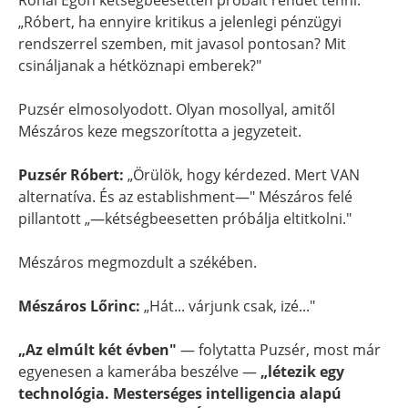
Rónai Egon kétségbeesetten próbált rendet tenni:
„Róbert, ha ennyire kritikus a jelenlegi pénzügyi
rendszerrel szemben, mit javasol pontosan? Mit
csináljanak a hétköznapi emberek?"
Puzsér elmosolyodott. Olyan mosollyal, amitől
Mészáros keze megszorította a jegyzeteit.
Puzsér Róbert:
„Örülök, hogy kérdezed. Mert VAN
alternatíva. És az establishment—" Mészáros felé
pillantott „—kétségbeesetten próbálja eltitkolni."
Mészáros megmozdult a székében.
Mészáros Lőrinc:
„Hát... várjunk csak, izé..."
„Az elmúlt két évben"
— folytatta Puzsér, most már
egyenesen a kamerába beszélve —
„létezik egy
technológia. Mesterséges intelligencia alapú