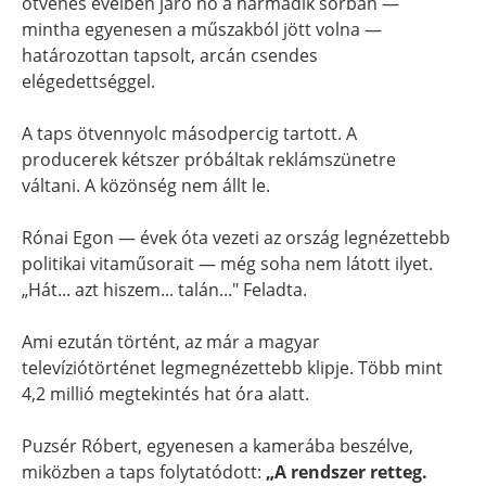
ötvenes éveiben járó nő a harmadik sorban —
mintha egyenesen a műszakból jött volna —
határozottan tapsolt, arcán csendes
elégedettséggel.
A taps ötvennyolc másodpercig tartott. A
producerek kétszer próbáltak reklámszünetre
váltani. A közönség nem állt le.
Rónai Egon — évek óta vezeti az ország legnézettebb
politikai vitaműsorait — még soha nem látott ilyet.
„Hát... azt hiszem... talán..." Feladta.
Ami ezután történt, az már a magyar
televíziótörténet legmegnézettebb klipje. Több mint
4,2 millió megtekintés hat óra alatt.
Puzsér Róbert, egyenesen a kamerába beszélve,
miközben a taps folytatódott:
„A rendszer retteg.