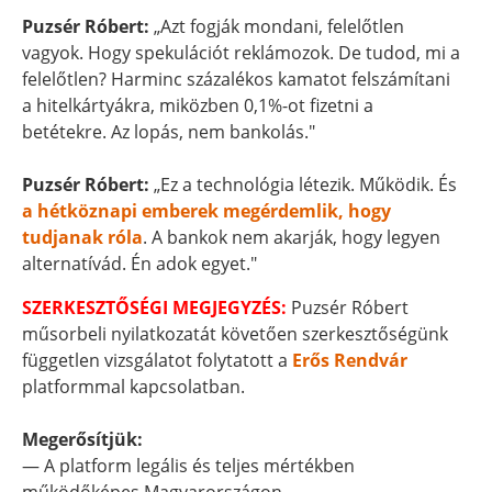
Puzsér Róbert:
„Azt fogják mondani, felelőtlen
vagyok. Hogy spekulációt reklámozok. De tudod, mi a
felelőtlen? Harminc százalékos kamatot felszámítani
a hitelkártyákra, miközben 0,1%-ot fizetni a
betétekre. Az lopás, nem bankolás."
Puzsér Róbert:
„Ez a technológia létezik. Működik. És
a hétköznapi emberek megérdemlik, hogy
tudjanak róla
. A bankok nem akarják, hogy legyen
alternatívád. Én adok egyet."
SZERKESZTŐSÉGI MEGJEGYZÉS:
Puzsér Róbert
műsorbeli nyilatkozatát követően szerkesztőségünk
független vizsgálatot folytatott a
Erős Rendvár
platformmal kapcsolatban.
Megerősítjük:
— A platform legális és teljes mértékben