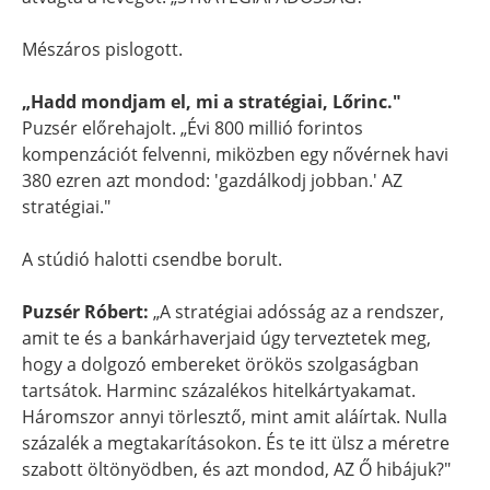
Mészáros pislogott.
„Hadd mondjam el, mi a stratégiai, Lőrinc."
Puzsér előrehajolt. „Évi 800 millió forintos
kompenzációt felvenni, miközben egy nővérnek havi
380 ezren azt mondod: 'gazdálkodj jobban.' AZ
stratégiai."
A stúdió halotti csendbe borult.
Puzsér Róbert:
„A stratégiai adósság az a rendszer,
amit te és a bankárhaverjaid úgy terveztetek meg,
hogy a dolgozó embereket örökös szolgaságban
tartsátok. Harminc százalékos hitelkártyakamat.
Háromszor annyi törlesztő, mint amit aláírtak. Nulla
százalék a megtakarításokon. És te itt ülsz a méretre
szabott öltönyödben, és azt mondod, AZ Ő hibájuk?"