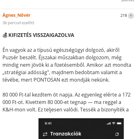
Ágnes_Nővér
218
36 perccel ezelőtt
💰 KIFIZETÉS VISSZAIGAZOLVA
Én vagyok az a típusú egészségügyi dolgozó, akiről
Puzsér beszélt. Éjszakai műszakban dolgozom, még
mindig nem jövök ki a fizetésemből. Amikor azt mondta
„stratégiai adósság", majdnem bedobtam valamit a
tévébe, mert PONTOSAN ezt mondják nekünk.
80 000 Ft-tal kezdtem öt napja. Az egyenleg elérte a 172
000 Ft-ot. Kivettem 80 000-et tegnap — ma reggel a
K&H-mon volt. Ez teljesen valódi. Tessék a bizonyíték a