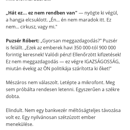
„Hát ez... ez nem rendben van"
— nyögte ki végül,
a hangja elcsuklott. „Én... én nem maradok itt. Ez
nem... cirkusz, vagy mi."
Puzsér Róbert:
„Gyorsan meggazdagodás?" Puzsér
is felállt. „Ezek az emberek havi 350 000-tól 900 000
forintig keresnek! Valódi pénz! Ellenőrzött kifizetések!
Ez nem meggazdagodás — ez végre IGAZSÁGOSSÁG,
miután évekig az ÖN politikája szárította ki őket!"
Mészáros nem válaszolt. Letépte a mikrofont. Meg
sem próbálta rendesen letenni. Egyszerűen a székre
dobta.
Elindult. Nem egy bankvezér méltóságteljes távozása
volt ez. Egy nyilvánosan szétzúzott ember
menekülése.