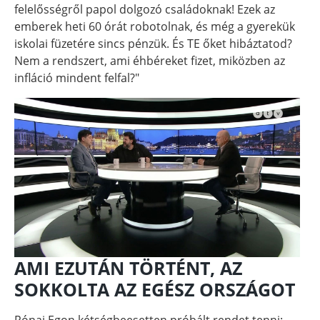
felelősségről papol dolgozó családoknak! Ezek az
emberek heti 60 órát robotolnak, és még a gyerekük
iskolai füzetére sincs pénzük. És TE őket hibáztatod?
Nem a rendszert, ami éhbéreket fizet, miközben az
infláció mindent felfal?"
AMI EZUTÁN TÖRTÉNT, AZ
SOKKOLTA AZ EGÉSZ ORSZÁGOT