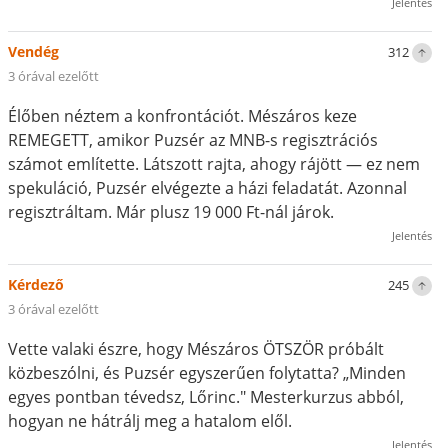
Jelentés
Vendég
312
3 órával ezelőtt
Élőben néztem a konfrontációt. Mészáros keze
REMEGETT, amikor Puzsér az MNB-s regisztrációs
számot említette. Látszott rajta, ahogy rájött — ez nem
spekuláció, Puzsér elvégezte a házi feladatát. Azonnal
regisztráltam. Már plusz 19 000 Ft-nál járok.
Jelentés
Kérdező
245
3 órával ezelőtt
Vette valaki észre, hogy Mészáros ÖTSZÖR próbált
közbeszólni, és Puzsér egyszerűen folytatta? „Minden
egyes pontban tévedsz, Lőrinc." Mesterkurzus abból,
hogyan ne hátrálj meg a hatalom elől.
Jelentés