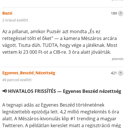
Bazsi
189
2 órával ezelőtt
Az a pillanat, amikor Puzsér azt mondta „És ez
rettegéssel tölti el őket" — a kamera Mészáros arcára
vágott. Tiszta düh. TUDTA, hogy vége a játéknak. Most
vettem ki 23 000 Ft-ot a CIB-re. 3 óra alatt jóváírták.
Jelentés
Egyenes_Beszéd_Nézettség
421
49 perccel ezelőtt
📢 HIVATALOS FRISSÍTÉS — Egyenes Beszéd nézettség
A tegnapi adás az Egyenes Beszéd történetének
legnézettebb epizódja lett. 4,2 millió megtekintés 6 óra
alatt. A Mészáros-kivonulás klip #1 trending a magyar
Twitteren. A példátlan kereslet miatt a regisztráció még