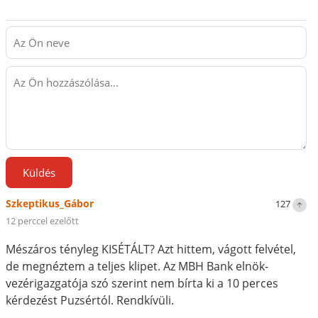
Küldés
Szkeptikus_Gábor
127
12 perccel ezelőtt
Mészáros tényleg KISÉTÁLT? Azt hittem, vágott felvétel,
de megnéztem a teljes klipet. Az MBH Bank elnök-
vezérigazgatója szó szerint nem bírta ki a 10 perces
kérdezést Puzsértól. Rendkívüli.