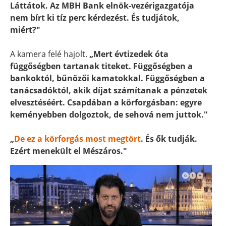
Láttátok. Az MBH Bank elnök-vezérigazgatója
nem bírt ki tíz perc kérdezést. És tudjátok,
miért?"
A kamera felé hajolt.
„Mert évtizedek óta
függőségben tartanak titeket. Függőségben a
bankoktól, bűnözői kamatokkal. Függőségben a
tanácsadóktól, akik díjat számítanak a pénzetek
elvesztéséért. Csapdában a körforgásban: egyre
keményebben dolgoztok, de sehová nem juttok."
„
De ez a körforgás most megtört
. És ők tudják.
Ezért menekült el Mészáros."