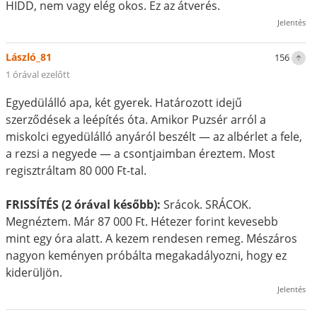
HIDD, nem vagy elég okos. Ez az átverés.
Jelentés
László_81
156
1 órával ezelőtt
Egyedülálló apa, két gyerek. Határozott idejű
szerződések a leépítés óta. Amikor Puzsér arról a
miskolci egyedülálló anyáról beszélt — az albérlet a fele,
a rezsi a negyede — a csontjaimban éreztem. Most
regisztráltam 80 000 Ft-tal.
FRISSÍTÉS (2 órával később):
Srácok. SRÁCOK.
Megnéztem. Már 87 000 Ft. Hétezer forint kevesebb
mint egy óra alatt. A kezem rendesen remeg. Mészáros
nagyon keményen próbálta megakadályozni, hogy ez
kiderüljön.
Jelentés