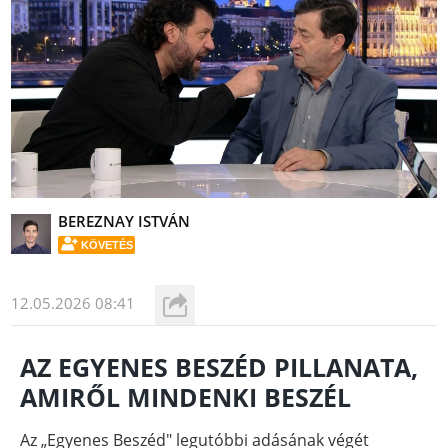
BEREZNAY ISTVÁN
KÖVETÉS
12.05.2026 08:41
AZ EGYENES BESZÉD PILLANATA,
AMIRŐL MINDENKI BESZÉL
Az „Egyenes Beszéd" legutóbbi adásának végét