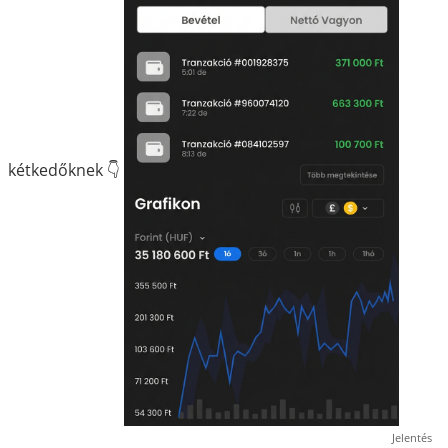
kétkedőknek 👇
Jelentés