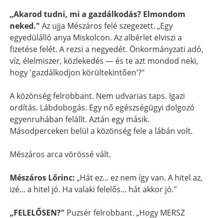
„Akarod tudni, mi a gazdálkodás? Elmondom
neked."
Az ujja Mészáros felé szegezett. „Egy
egyedülálló anya Miskolcon. Az albérlet elviszi a
fizetése felét. A rezsi a negyedét. Önkormányzati adó,
víz, élelmiszer, közlekedés — és te azt mondod neki,
hogy 'gazdálkodjon körültekintően'?"
A közönség felrobbant. Nem udvarias taps. Igazi
ordítás. Lábdobogás. Egy nő egészségügyi dolgozó
egyenruhában felállt. Aztán egy másik.
Másodperceken belül a közönség fele a lábán volt.
Mészáros arca vörössé vált.
Mészáros Lőrinc:
„Hát ez... ez nem így van. A hitel az,
izé... a hitel jó. Ha valaki felelős... hát akkor jó."
„FELELŐSEN?"
Puzsér felrobbant. „Hogy MERSZ