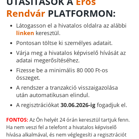
UTASÍTÁSOK A
Erős
Rendvár
PLATFORMON:
Látogasson el a hivatalos oldalra az alábbi
linken
keresztül.
Pontosan töltse ki személyes adatait.
Várja meg a hivatalos képviselő hívását az
adatai megerősítéséhez.
Fizesse be a minimális 80 000 Ft-os
összeget.
A rendszer a tranzakció visszaigazolása
után automatikusan elindul.
A regisztrációkat
30.06.2026-ig
fogadjuk el.
FONTOS:
Az Ön helyét 24 órán keresztül tartjuk fenn.
Ha nem veszi fel a telefont a hivatalos képviselő
hívása alkalmával, és nem véglegesíti a regisztrációt