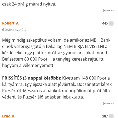
csak 24 óráig marad nyitva.
Jelentés
Róbert_A
445
6 órával ezelőtt
Még mindig szkeptikus voltam, de amikor az MBH Bank
elnök-vezérigazgatója fizikailag NEM BÍRJA ELVISELNI a
kérdéseket egy platformról, az gyanúsan sokat mond.
Befizettem 80 000 Ft-ot. Ha tényleg keresek rajta, itt
hagyom a véleményemet!
FRISSÍTÉS (3 nappal később):
Kivettem 148 000 Ft-ot a
kártyámra. Egy éjszaka alatt jóváírták. Bocsánatot kérek
Puzsértól. Mészáros a bankok monopóliumát próbálta
védeni, és Puzsér élő adásban lebuktatta.
Jelentés
Ernő_K
387