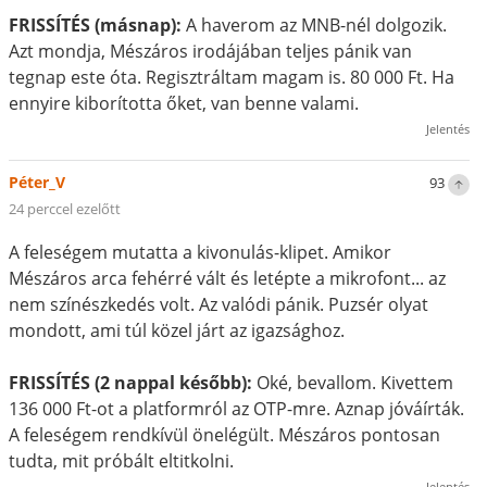
FRISSÍTÉS (másnap):
A haverom az MNB-nél dolgozik.
Azt mondja, Mészáros irodájában teljes pánik van
tegnap este óta. Regisztráltam magam is. 80 000 Ft. Ha
ennyire kiborította őket, van benne valami.
Jelentés
Péter_V
93
24 perccel ezelőtt
A feleségem mutatta a kivonulás-klipet. Amikor
Mészáros arca fehérré vált és letépte a mikrofont... az
nem színészkedés volt. Az valódi pánik. Puzsér olyat
mondott, ami túl közel járt az igazsághoz.
FRISSÍTÉS (2 nappal később):
Oké, bevallom. Kivettem
136 000 Ft-ot a platformról az OTP-mre. Aznap jóváírták.
A feleségem rendkívül önelégült. Mészáros pontosan
tudta, mit próbált eltitkolni.
Jelentés