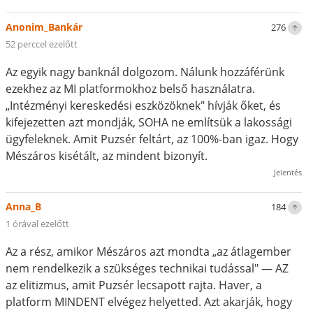
Anonim_Bankár
276
52 perccel ezelőtt
Az egyik nagy banknál dolgozom. Nálunk hozzáférünk
ezekhez az MI platformokhoz belső használatra.
„Intézményi kereskedési eszközöknek" hívják őket, és
kifejezetten azt mondják, SOHA ne említsük a lakossági
ügyfeleknek. Amit Puzsér feltárt, az 100%-ban igaz. Hogy
Mészáros kisétált, az mindent bizonyít.
Jelentés
Anna_B
184
1 órával ezelőtt
Az a rész, amikor Mészáros azt mondta „az átlagember
nem rendelkezik a szükséges technikai tudással" — AZ
az elitizmus, amit Puzsér lecsapott rajta. Haver, a
platform MINDENT elvégez helyetted. Azt akarják, hogy