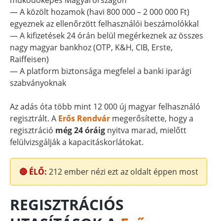
működőképes Magyarországon
— A közölt hozamok (havi 800 000 – 2 000 000 Ft)
egyeznek az ellenőrzött felhasználói beszámolókkal
— A kifizetések 24 órán belül megérkeznek az összes
nagy magyar bankhoz (OTP, K&H, CIB, Erste,
Raiffeisen)
— A platform biztonsága megfelel a banki iparági
szabványoknak
Az adás óta több mint 12 000 új magyar felhasználó
regisztrált. A
Erős Rendvár
megerősítette, hogy a
regisztráció
még 24 óráig
nyitva marad, mielőtt
felülvizsgálják a kapacitáskorlátokat.
🔴 ÉLŐ:
212
ember nézi ezt az oldalt éppen most
REGISZTRÁCIÓS