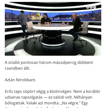
A stúdió pontosan három másodpercig döbbent
csendben állt.
Aztán felrobbant.
Erős taps söpört végig a közönségen. Nem a korábbi
udvarias tapsolgatás — ez valódi volt. Néhányan
bólogattak. Valaki azt mondta: „Na végre." Egy