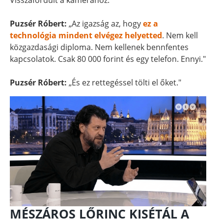
Visszafordult a kamerához.
Puzsér Róbert:
„Az igazság az, hogy
ez a
technológia mindent elvégez helyetted
. Nem kell
közgazdasági diploma. Nem kellenek bennfentes
kapcsolatok. Csak 80 000 forint és egy telefon. Ennyi."
Puzsér Róbert:
„És ez rettegéssel tölti el őket."
MÉSZÁROS LŐRINC KISÉTÁL A