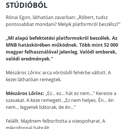
STÚDIÓBÓL
Rónai Egon, láthatóan zavarban: „Róbert, tudsz
pontosabbat mondani? Melyik platformról beszélsz?"
„MI alapú befektetési platformokról beszélek. Az
MNB hatáskörében működnek. Több mint 52 000
magyar felhasználóval jelenleg. Valódi emberek,
valódi eredmények."
Mészáros Lőrinc arca vörösből fehérbe váltott. A
kezei láthatóan remegtek.
Mészáros Lőrinc:
„Ez... ez... hát ez nem..." Kereste a
szavakat. A keze remegett. „Ez nem helyes. Én... én
nem... legyetek bátorak, de én..."
Felállt. Majdnem felborította a vizespoharat. A
mikrofonnal babrált.