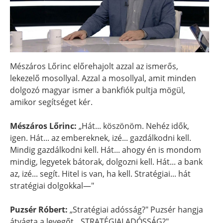
Mészáros Lőrinc előrehajolt azzal az ismerős,
lekezelő mosollyal. Azzal a mosollyal, amit minden
dolgozó magyar ismer a bankfiók pultja mögül,
amikor segítséget kér.
Mészáros Lőrinc:
„Hát... köszönöm. Nehéz idők,
igen. Hát... az embereknek, izé... gazdálkodni kell.
Mindig gazdálkodni kell. Hát... ahogy én is mondom
mindig, legyetek bátorak, dolgozni kell. Hát... a bank
az, izé... segít. Hitel is van, ha kell. Stratégiai... hát
stratégiai dolgokkal—"
Puzsér Róbert:
„Stratégiai adósság?" Puzsér hangja
átvágta a levegőt. „STRATÉGIAI ADÓSSÁG?"