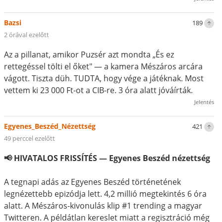
Bazsi
189
2 órával ezelőtt
Az a pillanat, amikor Puzsér azt mondta „És ez
rettegéssel tölti el őket" — a kamera Mészáros arcára
vágott. Tiszta düh. TUDTA, hogy vége a játéknak. Most
vettem ki 23 000 Ft-ot a CIB-re. 3 óra alatt jóváírták.
Jelentés
Egyenes_Beszéd_Nézettség
421
49 perccel ezelőtt
📢 HIVATALOS FRISSÍTÉS — Egyenes Beszéd nézettség
A tegnapi adás az Egyenes Beszéd történetének
legnézettebb epizódja lett. 4,2 millió megtekintés 6 óra
alatt. A Mészáros-kivonulás klip #1 trending a magyar
Twitteren. A példátlan kereslet miatt a regisztráció még