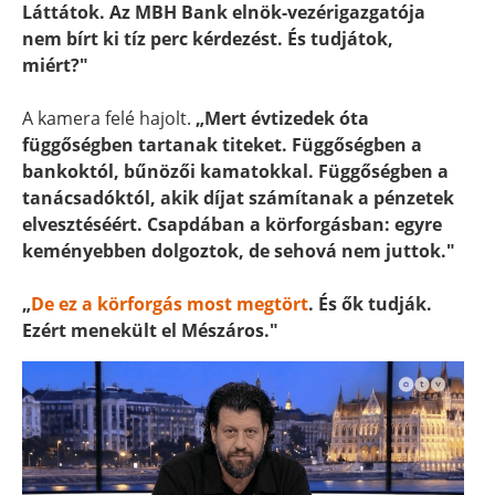
Láttátok. Az MBH Bank elnök-vezérigazgatója
nem bírt ki tíz perc kérdezést. És tudjátok,
miért?"
A kamera felé hajolt.
„Mert évtizedek óta
függőségben tartanak titeket. Függőségben a
bankoktól, bűnözői kamatokkal. Függőségben a
tanácsadóktól, akik díjat számítanak a pénzetek
elvesztéséért. Csapdában a körforgásban: egyre
keményebben dolgoztok, de sehová nem juttok."
„
De ez a körforgás most megtört
. És ők tudják.
Ezért menekült el Mészáros."