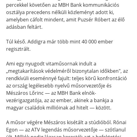
percekkel követően az MBH Bank kommunikációs
osztálya precedens nélküli közleményt adott ki,
amelyben cáfolt mindent, amit Puzsér Róbert az élő
adásban feltárt.
Túl késő. Addigra már több mint 40 000 ember
regisztrált.
Ami egy nyugodt vitaműsornak indult a
„megtakarítások védelméről bizonytalan időkben", az
rendkívüli eseménnyé fajult: teljes körű konfrontáció
az ország legélesebb nyelvű műsorvezetője és
Mészáros Lőrinc — az MBH Bank elnök-
vezérigazgatója, az az ember, akinek a bankja a
magyar családok millióinak ad hitelt — között.
A műsor végére Mészáros kisétált a stúdióból. Rónai
Egon — az ATV legendás műsorvezetője — szótlanul
ült. Milliók pedig lázasan keresték azt a befektetési