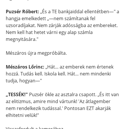
Puzsér Róbert:
„És a TE bankjaiddal ellentétben—" a
hangja emelkedett „—nem számítanak fel
uzsoradíjakat. Nem zárják adósságba az embereket.
Nem kell hat hetet várni egy alap számla
megnyitására."
Mészáros újra megpróbálta.
Mészáros Lőrinc:
„Hát... az emberek nem értenek
hozzá. Tudás kell. Iskola kell. Hát... nem mindenki
tudja, hogyan—"
„TESSÉK!"
Puzsér ökle az asztalra csapott. „És itt van
az elitizmus, amire mind vártunk! 'Az átlagember
nem rendelkezik tudással.' Pontosan EZT akarják
elhitetni velük!"