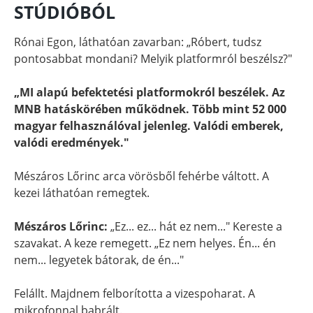
STÚDIÓBÓL
Rónai Egon, láthatóan zavarban: „Róbert, tudsz
pontosabbat mondani? Melyik platformról beszélsz?"
„MI alapú befektetési platformokról beszélek. Az
MNB hatáskörében működnek. Több mint 52 000
magyar felhasználóval jelenleg. Valódi emberek,
valódi eredmények."
Mészáros Lőrinc arca vörösből fehérbe váltott. A
kezei láthatóan remegtek.
Mészáros Lőrinc:
„Ez... ez... hát ez nem..." Kereste a
szavakat. A keze remegett. „Ez nem helyes. Én... én
nem... legyetek bátorak, de én..."
Felállt. Majdnem felborította a vizespoharat. A
mikrofonnal babrált.