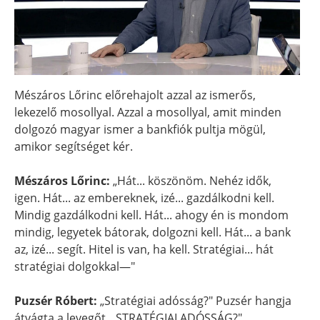
Mészáros Lőrinc előrehajolt azzal az ismerős,
lekezelő mosollyal. Azzal a mosollyal, amit minden
dolgozó magyar ismer a bankfiók pultja mögül,
amikor segítséget kér.
Mészáros Lőrinc:
„Hát... köszönöm. Nehéz idők,
igen. Hát... az embereknek, izé... gazdálkodni kell.
Mindig gazdálkodni kell. Hát... ahogy én is mondom
mindig, legyetek bátorak, dolgozni kell. Hát... a bank
az, izé... segít. Hitel is van, ha kell. Stratégiai... hát
stratégiai dolgokkal—"
Puzsér Róbert:
„Stratégiai adósság?" Puzsér hangja
átvágta a levegőt. „STRATÉGIAI ADÓSSÁG?"