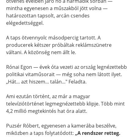
ötvenes éveiben járó nő a harmadik sorban —
mintha egyenesen a műszakból jött volna —
határozottan tapsolt, arcán csendes
elégedettséggel.
A taps ötvennyolc másodpercig tartott. A
producerek kétszer próbáltak reklámszünetre
váltani. A közönség nem állt le.
Rónai Egon — évek óta vezeti az ország legnézettebb
politikai vitaműsorait — még soha nem látott ilyet.
„Hát... azt hiszem... talán..." Feladta.
Ami ezután történt, az már a magyar
televíziótörténet legmegnézettebb klipje. Több mint
4,2 millió megtekintés hat óra alatt.
Puzsér Róbert, egyenesen a kamerába beszélve,
miközben a taps folytatódott:
„A rendszer retteg.