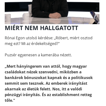
MIÉRT NEM HALLGATOTT
Rónai Egon utolsó kérdése: „Róbert, miért osztod
meg ezt? Mi az érdekeltséged?"
Puzsér egyenesen a kamerába nézett.
„Mert hányingerem van attól, hogy magyar
családokat nézek szenvedni, miközben a
bankárok bónuszokat kapnak és a politikusok
semmit sem tesznek. Az emberek irányítást
akarnak az életük felett. Nos, itt a valódi
pénzügyi irányítás. És az establishment retteg
tőle."