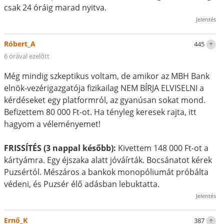
csak 24 óráig marad nyitva.
Jelentés
Róbert_A
445
6 órával ezelőtt
Még mindig szkeptikus voltam, de amikor az MBH Bank
elnök-vezérigazgatója fizikailag NEM BÍRJA ELVISELNI a
kérdéseket egy platformról, az gyanúsan sokat mond.
Befizettem 80 000 Ft-ot. Ha tényleg keresek rajta, itt
hagyom a véleményemet!
FRISSÍTÉS (3 nappal később):
Kivettem 148 000 Ft-ot a
kártyámra. Egy éjszaka alatt jóváírták. Bocsánatot kérek
Puzsértól. Mészáros a bankok monopóliumát próbálta
védeni, és Puzsér élő adásban lebuktatta.
Jelentés
Ernő_K
387