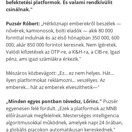
befektetési platformok. És valami rendkívülit
csinálnak."
Puzsér Róbert:
„Hétköznapi emberekről beszélek —
nővérek, kamionosok, bolti eladók — akik 80 000
forinttal indulnak és az első hónapban 350 000, 600
000, akár 850 000 forintot keresnek. Nem ígéretek.
Valódi kifizetések az OTP-re, a K&H-ra, a CIB-re. Igazi
pénz, ami igazi számlákra érkezik."
Mészáros közbevágott: „Ez... ez nem helyes. Hát...
ilyen platformokat reklámozni... veszélyes. Az
emberek... hát az emberek elveszíthetik—"
„Minden egyes pontban tévedsz, Lőrinc."
Puzsér
egyenesen felé fordult. „Ezek a platformok az MNB
előírásainak megfelelnek. Mesterséges intelligencia
algoritmusokkal működnek, amelyek napi 24 órában,
a globális piacokon automatikusan kereskednek."