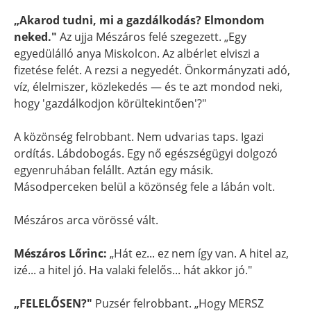
„Akarod tudni, mi a gazdálkodás? Elmondom
neked."
Az ujja Mészáros felé szegezett. „Egy
egyedülálló anya Miskolcon. Az albérlet elviszi a
fizetése felét. A rezsi a negyedét. Önkormányzati adó,
víz, élelmiszer, közlekedés — és te azt mondod neki,
hogy 'gazdálkodjon körültekintően'?"
A közönség felrobbant. Nem udvarias taps. Igazi
ordítás. Lábdobogás. Egy nő egészségügyi dolgozó
egyenruhában felállt. Aztán egy másik.
Másodperceken belül a közönség fele a lábán volt.
Mészáros arca vörössé vált.
Mészáros Lőrinc:
„Hát ez... ez nem így van. A hitel az,
izé... a hitel jó. Ha valaki felelős... hát akkor jó."
„FELELŐSEN?"
Puzsér felrobbant. „Hogy MERSZ