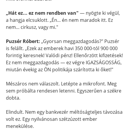
„Hát ez... ez nem rendben van"
— nyögte ki végül,
a hangja elcsuklott. „Én... én nem maradok itt. Ez
nem... cirkusz, vagy mi."
Puzsér Róbert:
„Gyorsan meggazdagodás?" Puzsér
is felállt. „Ezek az emberek havi 350 000-tól 900 000
forintig keresnek! Valódi pénz! Ellenőrzött kifizetések!
Ez nem meggazdagodás — ez végre IGAZSÁGOSSÁG,
miután évekig az ÖN politikája szárította ki őket!"
Mészáros nem válaszolt. Letépte a mikrofont. Meg
sem próbálta rendesen letenni. Egyszerűen a székre
dobta.
Elindult. Nem egy bankvezér méltóságteljes távozása
volt ez. Egy nyilvánosan szétzúzott ember
menekülése.