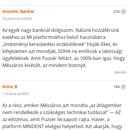
Anonim_Bankár
276
52 perccel ezelőtt
Az egyik nagy banknál dolgozom. Nálunk hozzáférünk
ezekhez az MI platformokhoz belső használatra.
„Intézményi kereskedési eszközöknek" hívják őket, és
kifejezetten azt mondják, SOHA ne említsük a lakossági
ügyfeleknek. Amit Puzsér feltárt, az 100%-ban igaz. Hogy
Mészáros kisétált, az mindent bizonyít.
Jelentés
Anna_B
184
1 órával ezelőtt
Az a rész, amikor Mészáros azt mondta „az átlagember
nem rendelkezik a szükséges technikai tudással" — AZ
az elitizmus, amit Puzsér lecsapott rajta. Haver, a
platform MINDENT elvégez helyetted. Azt akarják, hogy