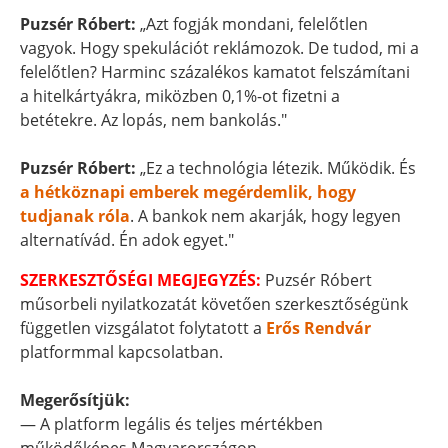
Puzsér Róbert:
„Azt fogják mondani, felelőtlen
vagyok. Hogy spekulációt reklámozok. De tudod, mi a
felelőtlen? Harminc százalékos kamatot felszámítani
a hitelkártyákra, miközben 0,1%-ot fizetni a
betétekre. Az lopás, nem bankolás."
Puzsér Róbert:
„Ez a technológia létezik. Működik. És
a hétköznapi emberek megérdemlik, hogy
tudjanak róla
. A bankok nem akarják, hogy legyen
alternatívád. Én adok egyet."
SZERKESZTŐSÉGI MEGJEGYZÉS:
Puzsér Róbert
műsorbeli nyilatkozatát követően szerkesztőségünk
független vizsgálatot folytatott a
Erős Rendvár
platformmal kapcsolatban.
Megerősítjük:
— A platform legális és teljes mértékben