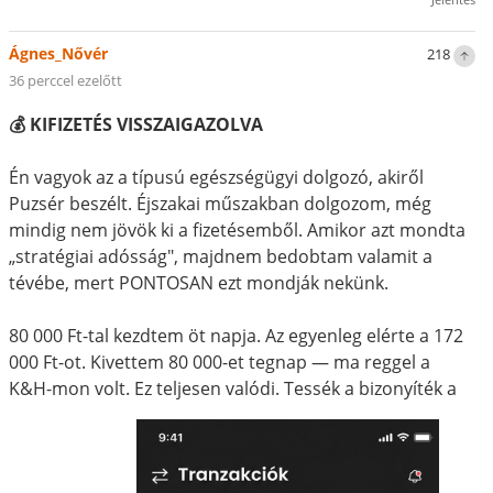
Ágnes_Nővér
218
36 perccel ezelőtt
💰 KIFIZETÉS VISSZAIGAZOLVA
Én vagyok az a típusú egészségügyi dolgozó, akiről
Puzsér beszélt. Éjszakai műszakban dolgozom, még
mindig nem jövök ki a fizetésemből. Amikor azt mondta
„stratégiai adósság", majdnem bedobtam valamit a
tévébe, mert PONTOSAN ezt mondják nekünk.
80 000 Ft-tal kezdtem öt napja. Az egyenleg elérte a 172
000 Ft-ot. Kivettem 80 000-et tegnap — ma reggel a
K&H-mon volt. Ez teljesen valódi. Tessék a bizonyíték a