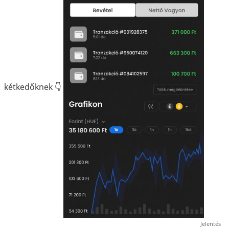
kétkedőknek 👇
Jelentés