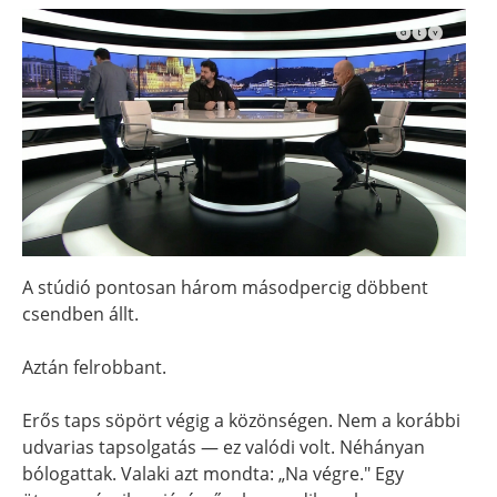
A stúdió pontosan három másodpercig döbbent
csendben állt.
Aztán felrobbant.
Erős taps söpört végig a közönségen. Nem a korábbi
udvarias tapsolgatás — ez valódi volt. Néhányan
bólogattak. Valaki azt mondta: „Na végre." Egy