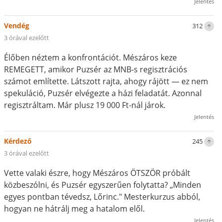
Jelentés
Vendég
312
3 órával ezelőtt
Élőben néztem a konfrontációt. Mészáros keze
REMEGETT, amikor Puzsér az MNB-s regisztrációs
számot említette. Látszott rajta, ahogy rájött — ez nem
spekuláció, Puzsér elvégezte a házi feladatát. Azonnal
regisztráltam. Már plusz 19 000 Ft-nál járok.
Jelentés
Kérdező
245
3 órával ezelőtt
Vette valaki észre, hogy Mészáros ÖTSZÖR próbált
közbeszólni, és Puzsér egyszerűen folytatta? „Minden
egyes pontban tévedsz, Lőrinc." Mesterkurzus abból,
hogyan ne hátrálj meg a hatalom elől.
Jelentés