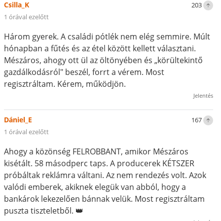
Csilla_K
203
1 órával ezelőtt
Három gyerek. A családi pótlék nem elég semmire. Múlt
hónapban a fűtés és az étel között kellett választani.
Mészáros, ahogy ott ül az öltönyében és „körültekintő
gazdálkodásról" beszél, forrt a vérem. Most
regisztráltam. Kérem, működjön.
Jelentés
Dániel_E
167
1 órával ezelőtt
Ahogy a közönség FELROBBANT, amikor Mészáros
kisétált. 58 másodperc taps. A producerek KÉTSZER
próbáltak reklámra váltani. Az nem rendezés volt. Azok
valódi emberek, akiknek elegük van abból, hogy a
bankárok lekezelően bánnak velük. Most regisztráltam
puszta tiszteletből. 👑