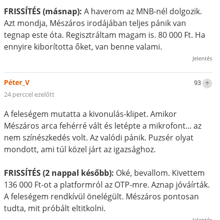
FRISSÍTÉS (másnap):
A haverom az MNB-nél dolgozik.
Azt mondja, Mészáros irodájában teljes pánik van
tegnap este óta. Regisztráltam magam is. 80 000 Ft. Ha
ennyire kiborította őket, van benne valami.
Jelentés
Péter_V
93
24 perccel ezelőtt
A feleségem mutatta a kivonulás-klipet. Amikor
Mészáros arca fehérré vált és letépte a mikrofont... az
nem színészkedés volt. Az valódi pánik. Puzsér olyat
mondott, ami túl közel járt az igazsághoz.
FRISSÍTÉS (2 nappal később):
Oké, bevallom. Kivettem
136 000 Ft-ot a platformról az OTP-mre. Aznap jóváírták.
A feleségem rendkívül önelégült. Mészáros pontosan
tudta, mit próbált eltitkolni.
Jelentés