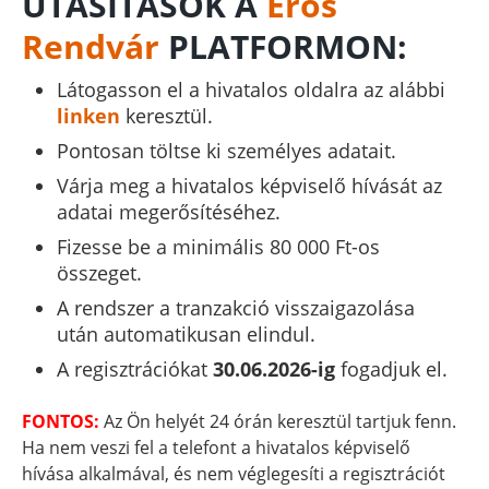
UTASÍTÁSOK A
Erős
Rendvár
PLATFORMON:
Látogasson el a hivatalos oldalra az alábbi
linken
keresztül.
Pontosan töltse ki személyes adatait.
Várja meg a hivatalos képviselő hívását az
adatai megerősítéséhez.
Fizesse be a minimális 80 000 Ft-os
összeget.
A rendszer a tranzakció visszaigazolása
után automatikusan elindul.
A regisztrációkat
30.06.2026-ig
fogadjuk el.
FONTOS:
Az Ön helyét 24 órán keresztül tartjuk fenn.
Ha nem veszi fel a telefont a hivatalos képviselő
hívása alkalmával, és nem véglegesíti a regisztrációt