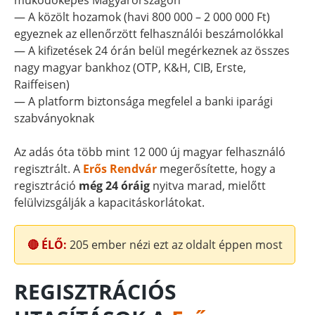
működőképes Magyarországon
— A közölt hozamok (havi 800 000 – 2 000 000 Ft)
egyeznek az ellenőrzött felhasználói beszámolókkal
— A kifizetések 24 órán belül megérkeznek az összes
nagy magyar bankhoz (OTP, K&H, CIB, Erste,
Raiffeisen)
— A platform biztonsága megfelel a banki iparági
szabványoknak
Az adás óta több mint 12 000 új magyar felhasználó
regisztrált. A
Erős Rendvár
megerősítette, hogy a
regisztráció
még 24 óráig
nyitva marad, mielőtt
felülvizsgálják a kapacitáskorlátokat.
🔴 ÉLŐ:
205
ember nézi ezt az oldalt éppen most
REGISZTRÁCIÓS