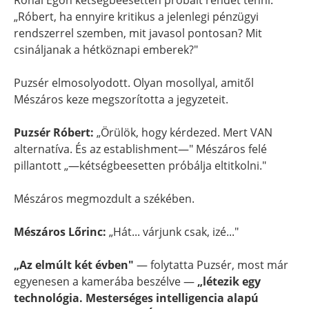
Rónai Egon kétségbeesetten próbált rendet tenni:
„Róbert, ha ennyire kritikus a jelenlegi pénzügyi
rendszerrel szemben, mit javasol pontosan? Mit
csináljanak a hétköznapi emberek?"
Puzsér elmosolyodott. Olyan mosollyal, amitől
Mészáros keze megszorította a jegyzeteit.
Puzsér Róbert:
„Örülök, hogy kérdezed. Mert VAN
alternatíva. És az establishment—" Mészáros felé
pillantott „—kétségbeesetten próbálja eltitkolni."
Mészáros megmozdult a székében.
Mészáros Lőrinc:
„Hát... várjunk csak, izé..."
„Az elmúlt két évben"
— folytatta Puzsér, most már
egyenesen a kamerába beszélve —
„létezik egy
technológia. Mesterséges intelligencia alapú