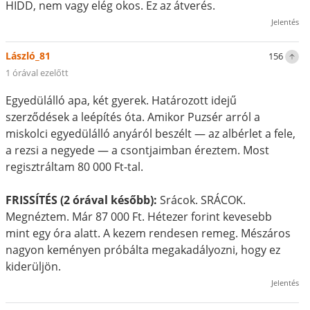
HIDD, nem vagy elég okos. Ez az átverés.
Jelentés
László_81
156
1 órával ezelőtt
Egyedülálló apa, két gyerek. Határozott idejű
szerződések a leépítés óta. Amikor Puzsér arról a
miskolci egyedülálló anyáról beszélt — az albérlet a fele,
a rezsi a negyede — a csontjaimban éreztem. Most
regisztráltam 80 000 Ft-tal.
FRISSÍTÉS (2 órával később):
Srácok. SRÁCOK.
Megnéztem. Már 87 000 Ft. Hétezer forint kevesebb
mint egy óra alatt. A kezem rendesen remeg. Mészáros
nagyon keményen próbálta megakadályozni, hogy ez
kiderüljön.
Jelentés