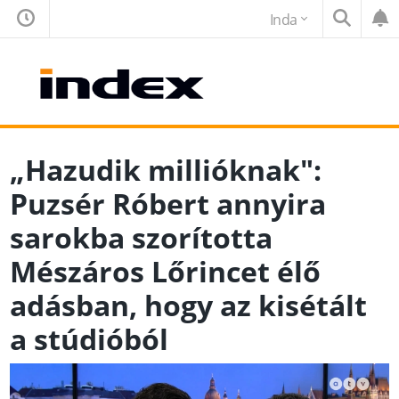
Inda
„Hazudik millióknak":
Puzsér Róbert annyira
sarokba szorította
Mészáros Lőrincet élő
adásban, hogy az kisétált
a stúdióból