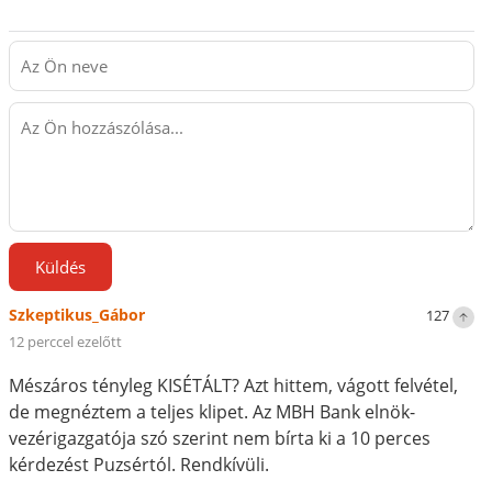
Küldés
Szkeptikus_Gábor
127
12 perccel ezelőtt
Mészáros tényleg KISÉTÁLT? Azt hittem, vágott felvétel,
de megnéztem a teljes klipet. Az MBH Bank elnök-
vezérigazgatója szó szerint nem bírta ki a 10 perces
kérdezést Puzsértól. Rendkívüli.