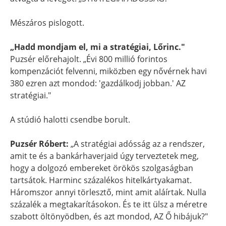
Mészáros pislogott.
„Hadd mondjam el, mi a stratégiai, Lőrinc."
Puzsér előrehajolt. „Évi 800 millió forintos
kompenzációt felvenni, miközben egy nővérnek havi
380 ezren azt mondod: 'gazdálkodj jobban.' AZ
stratégiai."
A stúdió halotti csendbe borult.
Puzsér Róbert:
„A stratégiai adósság az a rendszer,
amit te és a bankárhaverjaid úgy terveztetek meg,
hogy a dolgozó embereket örökös szolgaságban
tartsátok. Harminc százalékos hitelkártyakamat.
Háromszor annyi törlesztő, mint amit aláírtak. Nulla
százalék a megtakarításokon. És te itt ülsz a méretre
szabott öltönyödben, és azt mondod, AZ Ő hibájuk?"