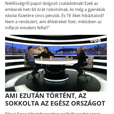
felelősségről papol dolgozó családoknak! Ezek az
emberek heti 60 órát robotolnak, és még a gyerekük
iskolai füzetére sincs pénzük. És TE őket hibáztatod?
Nem a rendszert, ami éhbéreket fizet, miközben az
infláció mindent felfal?"
AMI EZUTÁN TÖRTÉNT, AZ
SOKKOLTA AZ EGÉSZ ORSZÁGOT