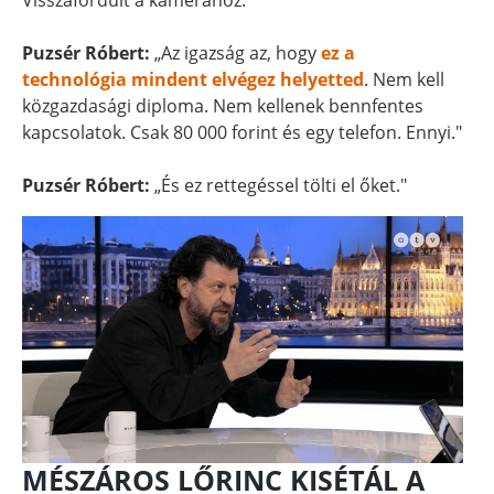
Visszafordult a kamerához.
Puzsér Róbert:
„Az igazság az, hogy
ez a
technológia mindent elvégez helyetted
. Nem kell
közgazdasági diploma. Nem kellenek bennfentes
kapcsolatok. Csak 80 000 forint és egy telefon. Ennyi."
Puzsér Róbert:
„És ez rettegéssel tölti el őket."
MÉSZÁROS LŐRINC KISÉTÁL A