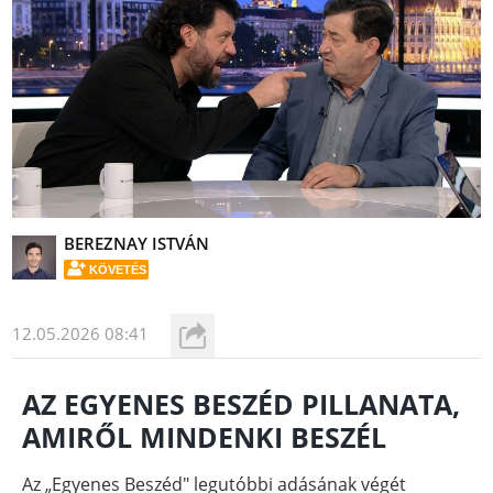
BEREZNAY ISTVÁN
KÖVETÉS
12.05.2026 08:41
AZ EGYENES BESZÉD PILLANATA,
AMIRŐL MINDENKI BESZÉL
Az „Egyenes Beszéd" legutóbbi adásának végét