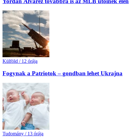
Yordan Álvarez továbbra is az MLB ütőinek élén
Külföld
/
12 órája
Fogynak a Patriotok – gondban lehet Ukrajna
Tudomány
/
13 órája