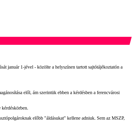
át január 1-jével - közölte a helyszínen tartott sajtótájékoztatón a
magánosítása elől, ám szerintük ebben a kérdésben a ferencvárosi
 e kérdéskörben.
választópolgároknak előbb "áldásukat" kellene adniuk. Sem az MSZP,