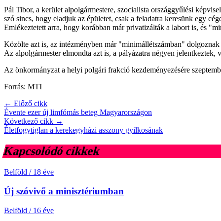
Pál Tibor, a kerület alpolgármestere, szocialista országgyűlési képvise
szó sincs, hogy eladjuk az épületet, csak a feladatra keresünk egy cége
Emlékeztetett arra, hogy korábban már privatizálták a labort is, és "min
Közölte azt is, az intézményben már "minimállétszámban" dolgoznak a
Az alpolgármester elmondta azt is, a pályázatra négyen jelentkeztek, vá
Az önkormányzat a helyi polgári frakció kezdeményezésére szeptembe
Forrás: MTI
← Előző cikk
Évente ezer új limfómás beteg Magyarországon
Következő cikk →
Életfogytiglan a kerekegyházi asszony gyilkosának
Kapcsolódó cikkek
Belföld
/
18 éve
Új szóvivő a minisztériumban
Belföld
/
16 éve