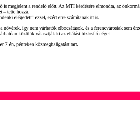
lő is megjelent a rendelő előtt. Az MTI kérdésére elmondta, az önkormány
t – tette hozzá.
denki elégedett" ezzel, ezért erre számítanak itt is.
 nővérek, így nem várhatók elbocsátások, és a ferencvárosiak sem érzé
rhatóan közülük választják ki az ellátást biztosító céget.
r 7-én, pénteken közmeghallgatást tart.