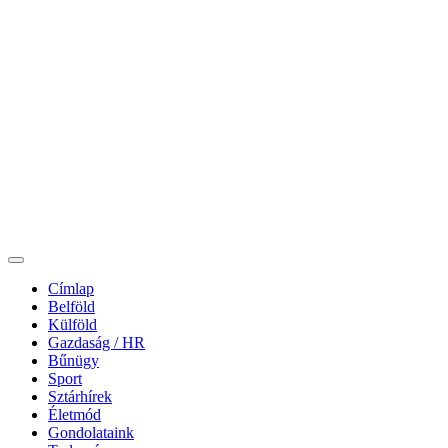
Címlap
Belföld
Külföld
Gazdaság / HR
Bűnügy
Sport
Sztárhírek
Életmód
Gondolataink