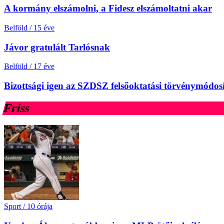
A kormány elszámolni, a Fidesz elszámoltatni akar
Belföld
/
15 éve
Jávor gratulált Tarlósnak
Belföld
/
17 éve
Bizottsági igen az SZDSZ felsőoktatási törvénymódosí
Friss
Sport
/
10 órája