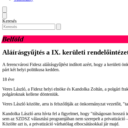
Keresés
Belföld
Aláírásgyűjtés a IX. kerületi rendelőintéze
A ferencvárosi Fidesz aláírásgyűjtést indított azért, hogy a kerületi ön
párt két helyi politikusa kedden.
18 éve
Veres László, a Fidesz helyi elnöke és Kandolka Zoltán, a polgári fr
polgároknak kellene dönteniük.
Veres László közölte, arra is felszólítják az önkormányzat vezetőit, 
Kandolka László arra hívta fel a figyelmet, hogy "túlságosan hosszú 
sem az SZDSZ választási programjában nem szerepelt a privatizáció – 
Közölte azt is, a privatizáció várhatólag elbocsátásokkal jár majd.