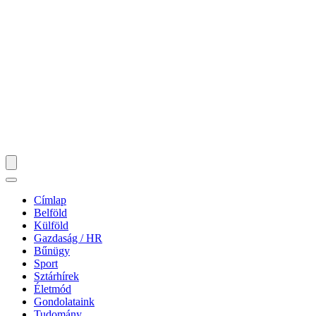
Címlap
Belföld
Külföld
Gazdaság / HR
Bűnügy
Sport
Sztárhírek
Életmód
Gondolataink
Tudomány