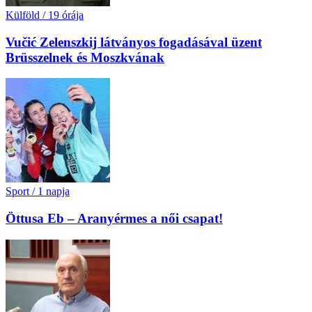
Külföld
/
19 órája
Vučić Zelenszkij látványos fogadásával üzent
Brüsszelnek és Moszkvának
Sport
/
1 napja
Öttusa Eb – Aranyérmes a női csapat!