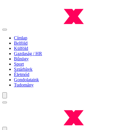
Címlap
Belföld
Külföld
Gazdaság / HR
Bűnügy
Sport
Sztárhírek
Életmód
Gondolataink
Tudomány