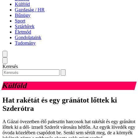
Külföld
Gazdaság / HR
Bűnügy
Sport
Sztárhírek
Életmód
Gondolataink
Tudomány
Keresés
Külföld
Hat rakétát és egy gránátot lőttek ki
Szderótra
A Gázai övezetben élő palesztin harcosok hat rakétát és egy gránátot
lőttek ki a dél- izraeli Szderót városára hétfőn. Az egyik lövedék egy
óvoda közelében csapódott be. Senki sem sérült meg, de a környék