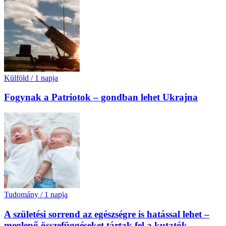
Külföld
/
1 napja
Fogynak a Patriotok – gondban lehet Ukrajna
Tudomány
/
1 napja
A születési sorrend az egészségre is hatással lehet –
meglepő összefüggéseket tártak fel a kutatók