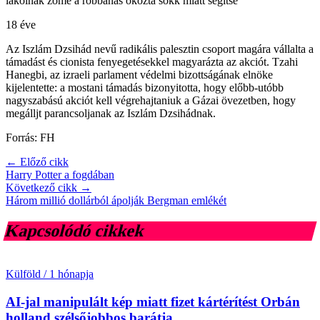
lakóinak zöme a robbanás okozta sokk miatt segítsé
18 éve
Az Iszlám Dzsihád nevű radikális palesztin csoport magára vállalta a
támadást és cionista fenyegetésekkel magyarázta az akciót. Tzahi
Hanegbi, az izraeli parlament védelmi bizottságának elnöke
kijelentette: a mostani támadás bizonyitotta, hogy előbb-utóbb
nagyszabású akciót kell végrehajtaniuk a Gázai övezetben, hogy
megálljt parancsoljanak az Iszlám Dzsihádnak.
Forrás: FH
← Előző cikk
Harry Potter a fogdában
Következő cikk →
Három millió dollárból ápolják Bergman emlékét
Kapcsolódó cikkek
Külföld
/
1 hónapja
AI-jal manipulált kép miatt fizet kártérítést Orbán
holland szélsőjobbos barátja