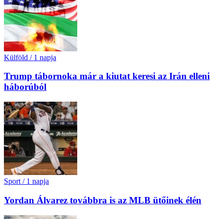
Külföld
/
1 napja
Trump tábornoka már a kiutat keresi az Irán elleni
háborúból
Sport
/
1 napja
Yordan Álvarez továbbra is az MLB ütőinek élén