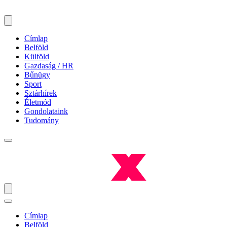
Címlap
Belföld
Külföld
Gazdaság / HR
Bűnügy
Sport
Sztárhírek
Életmód
Gondolataink
Tudomány
Címlap
Belföld