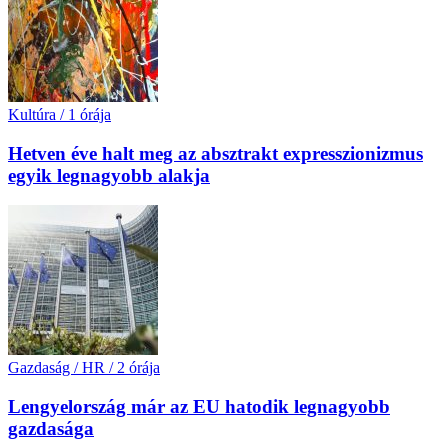
Kultúra
/
1 órája
Hetven éve halt meg az absztrakt expresszionizmus
egyik legnagyobb alakja
Gazdaság / HR
/
2 órája
Lengyelország már az EU hatodik legnagyobb
gazdasága