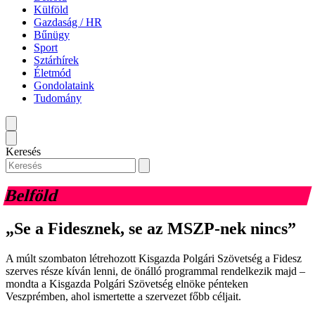
Külföld
Gazdaság / HR
Bűnügy
Sport
Sztárhírek
Életmód
Gondolataink
Tudomány
Keresés
Belföld
„Se a Fidesznek, se az MSZP-nek nincs”
A múlt szombaton létrehozott Kisgazda Polgári Szövetség a Fidesz
szerves része kíván lenni, de önálló programmal rendelkezik majd –
mondta a Kisgazda Polgári Szövetség elnöke pénteken
Veszprémben, ahol ismertette a szervezet főbb céljait.