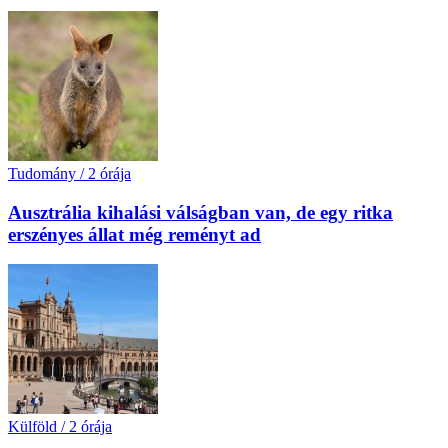
Tudomány
/
2 órája
Ausztrália kihalási válságban van, de egy ritka
erszényes állat még reményt ad
Külföld
/
2 órája