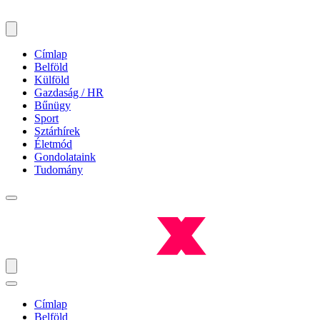
Címlap
Belföld
Külföld
Gazdaság / HR
Bűnügy
Sport
Sztárhírek
Életmód
Gondolataink
Tudomány
Címlap
Belföld