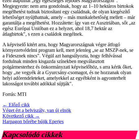
ezen alapulhat „egy egészséges fejlődés Magyarországon".
Megjegyezte: nem arra gondolnak, hogy az 1–10 hektáros birtokok
megélhetést tudnak biztosítani egy családnak, de olyan kiegészítő
lehetőséget nyújthatnak, amely – más munkalehetőség mellett – már
garantálja a megélhetést. Hozzátette: így van ez Ausztriában, sőt „az
egész Európai Unióban ez a helyzet, ahol 18,7 hektár az
átlagbirtok", s ezen a családok megélnek.
A képviselő kitért arra, hogy Magyarországnak végre átfogó
környezetvédelmi program kell, mert jelenleg „se az MSZP-nek, se
a Fidesznek nincs". Végül azt hangsúlyozta, hogy felhívással
fordulnak minden kisgazda színekben megválasztott
polgármesterhez és önkormányzati képviselőhöz, s arra kérik őket,
hogy „ne vegyék át a Gyurcsány-csomagot, és ne hozzanak olyan
helyi adórendeleteket, amelyekkel az egyébként is agyonterhelt
lakosságot további adókkal sújtják".
Forrás: MTI
← Előző cikk
Véget ért a belviszály, van új elnök
Következő cikk →
Harpagon bőrébe bújik Eperjes
Kapcsolódó cikkek