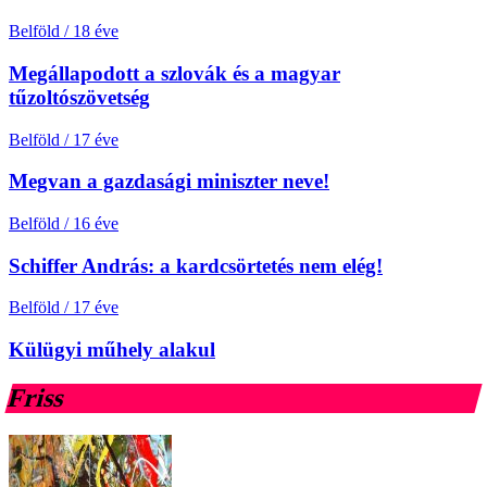
Belföld
/
18 éve
Megállapodott a szlovák és a magyar
tűzoltószövetség
Belföld
/
17 éve
Megvan a gazdasági miniszter neve!
Belföld
/
16 éve
Schiffer András: a kardcsörtetés nem elég!
Belföld
/
17 éve
Külügyi műhely alakul
Friss