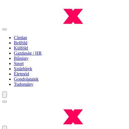
Címlap
Belföld
Külföld
Gazdaság / HR
Bűnügy
Sport
Sztárhírek
Életmód
Gondolataink
Tudomány