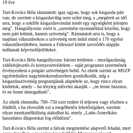
19 éve
Turi-Kovács Béla rámutatott: igaz ugyan, hogy sok kisgazda párt
van, de szerinte a kisgazdavilág nem szűnt meg, s „megérett az idő
arra, hogy a sokféle kisgazdavonulat ismét egy egységként jelenjen
meg". Hangsúlyozta: ezért is „szeretném nyomatékkal közölni, hogy
nem párt lettünk, hanem szövetség". Rámutatott arra is, hogy a
majdani választásokon a szövetség nem indul mind a 176 egyéni
választókerületben, hanem a Fidesszel kötött szerződés alapján
indítanak képviselőjelölteket.
Turi-Kovács Béla hangsúlyozta: három területen – mezőgazdaság,
vidékfejlesztés és környezetvédelem – saját programot szeretnének
érvényesíteni a polgári szövetségen belül. Az elnök szerint az MSZP
egyértelműen nagybirtokrendszerben gondolkodik, míg a
kisgazdaszövetség programjának alaptétele az, hogy nincs olyan
kisbirtok, amely – ha tényleg művelni akarják – „ne lenne hasznos,
és ne lenne támogatható".
Az elnök elmondta: 700–750 ezer ember él teljesen vagy részben a
földből, s ha elveszítik ezt a megélhetési lehetőségüket, szerinte
olyan munkanélküliség alakulhat ki, amely „Latin-Amerikára
hasonlatos állapotokat fog előidézni".
Turi-Kovács Béla szerint a falvak megmentése alapvető feladat, mert