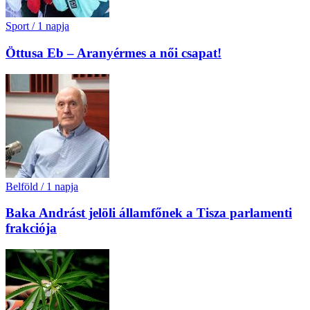
Sport
/
1 napja
Öttusa Eb – Aranyérmes a női csapat!
Belföld
/
1 napja
Baka Andrást jelöli államfőnek a Tisza parlamenti
frakciója