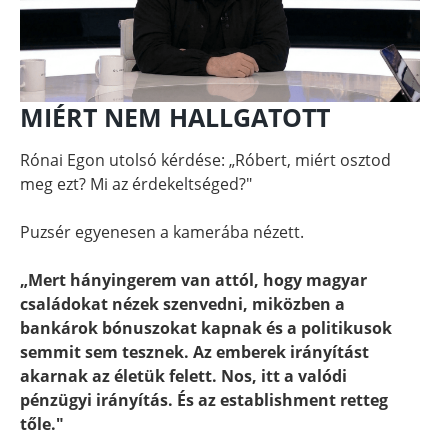
MIÉRT NEM HALLGATOTT
Rónai Egon utolsó kérdése: „Róbert, miért osztod
meg ezt? Mi az érdekeltséged?"
Puzsér egyenesen a kamerába nézett.
„Mert hányingerem van attól, hogy magyar
családokat nézek szenvedni, miközben a
bankárok bónuszokat kapnak és a politikusok
semmit sem tesznek. Az emberek irányítást
akarnak az életük felett. Nos, itt a valódi
pénzügyi irányítás. És az establishment retteg
tőle."