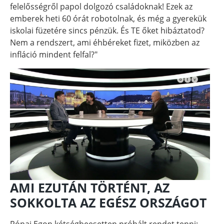
felelősségről papol dolgozó családoknak! Ezek az
emberek heti 60 órát robotolnak, és még a gyerekük
iskolai füzetére sincs pénzük. És TE őket hibáztatod?
Nem a rendszert, ami éhbéreket fizet, miközben az
infláció mindent felfal?"
AMI EZUTÁN TÖRTÉNT, AZ
SOKKOLTA AZ EGÉSZ ORSZÁGOT