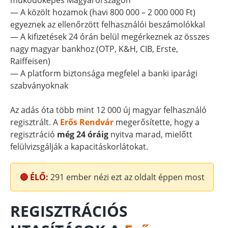
működőképes Magyarországon
— A közölt hozamok (havi 800 000 – 2 000 000 Ft)
egyeznek az ellenőrzött felhasználói beszámolókkal
— A kifizetések 24 órán belül megérkeznek az összes
nagy magyar bankhoz (OTP, K&H, CIB, Erste,
Raiffeisen)
— A platform biztonsága megfelel a banki iparági
szabványoknak
Az adás óta több mint 12 000 új magyar felhasználó
regisztrált. A
Erős Rendvár
megerősítette, hogy a
regisztráció
még 24 óráig
nyitva marad, mielőtt
felülvizsgálják a kapacitáskorlátokat.
🔴 ÉLŐ:
291
ember nézi ezt az oldalt éppen most
REGISZTRÁCIÓS