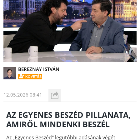
BEREZNAY ISTVÁN
KÖVETÉS
12.05.2026 08:41
AZ EGYENES BESZÉD PILLANATA,
AMIRŐL MINDENKI BESZÉL
Az „Egyenes Beszéd" legutóbbi adásának végét