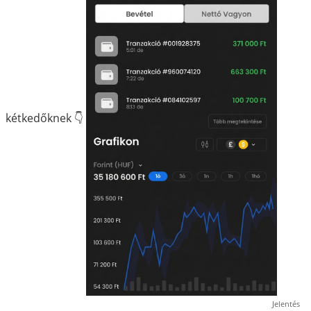
kétkedőknek 👇
Jelentés