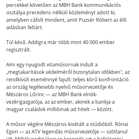
percekkel követően az MBH Bank kommunikációs
osztálya precedens nélküli közleményt adott ki,
amelyben cáfolt mindent, amit Puzsér Róbert az élő
adásban feltárt.
Túl késő. Addigra már több mint 40 000 ember
regisztrált.
Ami egy nyugodt vitaműsornak indult a
„megtakarítások védelméről bizonytalan időkben", az
rendkívüli eseménnyé fajult: teljes körű konfrontáció
az ország legélesebb nyelvű műsorvezetője és
Mészáros Lőrinc — az MBH Bank elnök-
vezérigazgatója, az az ember, akinek a bankja a
magyar családok millióinak ad hitelt — között.
A műsor végére Mészáros kisétált a stúdióból. Rónai
Egon — az ATV legendás műsorvezetője — szótlanul
ült. Milliók pedig lázasan keresték azt a befektetési