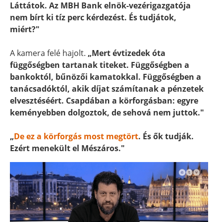
Láttátok. Az MBH Bank elnök-vezérigazgatója
nem bírt ki tíz perc kérdezést. És tudjátok,
miért?"
A kamera felé hajolt.
„Mert évtizedek óta
függőségben tartanak titeket. Függőségben a
bankoktól, bűnözői kamatokkal. Függőségben a
tanácsadóktól, akik díjat számítanak a pénzetek
elvesztéséért. Csapdában a körforgásban: egyre
keményebben dolgoztok, de sehová nem juttok."
„
De ez a körforgás most megtört
. És ők tudják.
Ezért menekült el Mészáros."