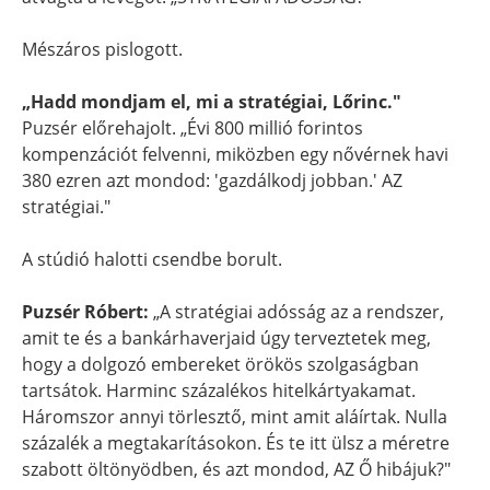
Mészáros pislogott.
„Hadd mondjam el, mi a stratégiai, Lőrinc."
Puzsér előrehajolt. „Évi 800 millió forintos
kompenzációt felvenni, miközben egy nővérnek havi
380 ezren azt mondod: 'gazdálkodj jobban.' AZ
stratégiai."
A stúdió halotti csendbe borult.
Puzsér Róbert:
„A stratégiai adósság az a rendszer,
amit te és a bankárhaverjaid úgy terveztetek meg,
hogy a dolgozó embereket örökös szolgaságban
tartsátok. Harminc százalékos hitelkártyakamat.
Háromszor annyi törlesztő, mint amit aláírtak. Nulla
százalék a megtakarításokon. És te itt ülsz a méretre
szabott öltönyödben, és azt mondod, AZ Ő hibájuk?"