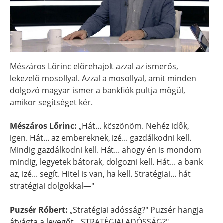
Mészáros Lőrinc előrehajolt azzal az ismerős,
lekezelő mosollyal. Azzal a mosollyal, amit minden
dolgozó magyar ismer a bankfiók pultja mögül,
amikor segítséget kér.
Mészáros Lőrinc:
„Hát... köszönöm. Nehéz idők,
igen. Hát... az embereknek, izé... gazdálkodni kell.
Mindig gazdálkodni kell. Hát... ahogy én is mondom
mindig, legyetek bátorak, dolgozni kell. Hát... a bank
az, izé... segít. Hitel is van, ha kell. Stratégiai... hát
stratégiai dolgokkal—"
Puzsér Róbert:
„Stratégiai adósság?" Puzsér hangja
átvágta a levegőt. „STRATÉGIAI ADÓSSÁG?"