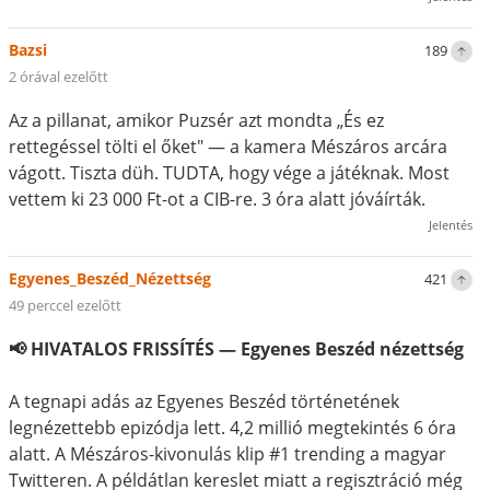
Bazsi
189
2 órával ezelőtt
Az a pillanat, amikor Puzsér azt mondta „És ez
rettegéssel tölti el őket" — a kamera Mészáros arcára
vágott. Tiszta düh. TUDTA, hogy vége a játéknak. Most
vettem ki 23 000 Ft-ot a CIB-re. 3 óra alatt jóváírták.
Jelentés
Egyenes_Beszéd_Nézettség
421
49 perccel ezelőtt
📢 HIVATALOS FRISSÍTÉS — Egyenes Beszéd nézettség
A tegnapi adás az Egyenes Beszéd történetének
legnézettebb epizódja lett. 4,2 millió megtekintés 6 óra
alatt. A Mészáros-kivonulás klip #1 trending a magyar
Twitteren. A példátlan kereslet miatt a regisztráció még