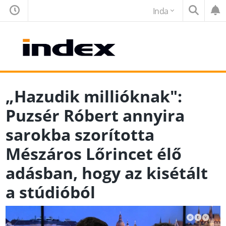
Inda
„Hazudik millióknak":
Puzsér Róbert annyira
sarokba szorította
Mészáros Lőrincet élő
adásban, hogy az kisétált
a stúdióból