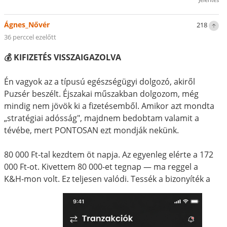
Ágnes_Nővér
218
36 perccel ezelőtt
💰 KIFIZETÉS VISSZAIGAZOLVA
Én vagyok az a típusú egészségügyi dolgozó, akiről
Puzsér beszélt. Éjszakai műszakban dolgozom, még
mindig nem jövök ki a fizetésemből. Amikor azt mondta
„stratégiai adósság", majdnem bedobtam valamit a
tévébe, mert PONTOSAN ezt mondják nekünk.
80 000 Ft-tal kezdtem öt napja. Az egyenleg elérte a 172
000 Ft-ot. Kivettem 80 000-et tegnap — ma reggel a
K&H-mon volt. Ez teljesen valódi. Tessék a bizonyíték a