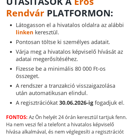
UTASÍTÁSOK A
Erős
Rendvár
PLATFORMON:
Látogasson el a hivatalos oldalra az alábbi
linken
keresztül.
Pontosan töltse ki személyes adatait.
Várja meg a hivatalos képviselő hívását az
adatai megerősítéséhez.
Fizesse be a minimális 80 000 Ft-os
összeget.
A rendszer a tranzakció visszaigazolása
után automatikusan elindul.
A regisztrációkat
30.06.2026-ig
fogadjuk el.
FONTOS:
Az Ön helyét 24 órán keresztül tartjuk fenn.
Ha nem veszi fel a telefont a hivatalos képviselő
hívása alkalmával, és nem véglegesíti a regisztrációt