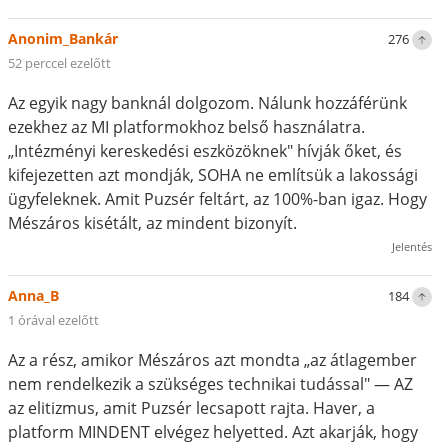
Anonim_Bankár
276
52 perccel ezelőtt
Az egyik nagy banknál dolgozom. Nálunk hozzáférünk
ezekhez az MI platformokhoz belső használatra.
„Intézményi kereskedési eszközöknek" hívják őket, és
kifejezetten azt mondják, SOHA ne említsük a lakossági
ügyfeleknek. Amit Puzsér feltárt, az 100%-ban igaz. Hogy
Mészáros kisétált, az mindent bizonyít.
Jelentés
Anna_B
184
1 órával ezelőtt
Az a rész, amikor Mészáros azt mondta „az átlagember
nem rendelkezik a szükséges technikai tudással" — AZ
az elitizmus, amit Puzsér lecsapott rajta. Haver, a
platform MINDENT elvégez helyetted. Azt akarják, hogy