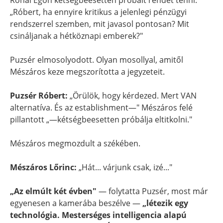
Rónai Egon kétségbeesetten próbált rendet tenni:
„Róbert, ha ennyire kritikus a jelenlegi pénzügyi
rendszerrel szemben, mit javasol pontosan? Mit
csináljanak a hétköznapi emberek?"
Puzsér elmosolyodott. Olyan mosollyal, amitől
Mészáros keze megszorította a jegyzeteit.
Puzsér Róbert:
„Örülök, hogy kérdezed. Mert VAN
alternatíva. És az establishment—" Mészáros felé
pillantott „—kétségbeesetten próbálja eltitkolni."
Mészáros megmozdult a székében.
Mészáros Lőrinc:
„Hát... várjunk csak, izé..."
„Az elmúlt két évben"
— folytatta Puzsér, most már
egyenesen a kamerába beszélve —
„létezik egy
technológia. Mesterséges intelligencia alapú