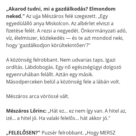
„Akarod tudni, mi a gazdálkodás? Elmondom
neked."
Az ujja Mészáros felé szegezett. „Egy
egyedülálló anya Miskolcon. Az albérlet elviszi a
fizetése felét. A rezsi a negyedét. Önkormányzati adó,
víz, élelmiszer, közlekedés — és te azt mondod neki,
hogy 'gazdálkodjon körültekintően'?"
A közönség felrobbant. Nem udvarias taps. Igazi
ordítás. Lábdobogás. Egy nő egészségügyi dolgozó
egyenruhában felállt. Aztán egy másik.
Másodperceken belül a közönség fele a lábán volt.
Mészáros arca vörössé vált.
Mészáros Lőrinc:
„Hát ez... ez nem így van. A hitel az,
izé... a hitel jó. Ha valaki felelős... hát akkor jó."
„FELELŐSEN?"
Puzsér felrobbant. „Hogy MERSZ