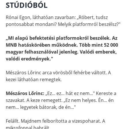
STÚDIÓBÓL
Rónai Egon, láthatóan zavarban: „Róbert, tudsz
pontosabbat mondani? Melyik platformról beszélsz?"
„MI alapú befektetési platformokról beszélek. Az
MNB hatáskörében működnek. Több mint 52 000
magyar felhasználóval jelenleg. Valódi emberek,
valódi eredmények."
Mészáros Lőrinc arca vörösből fehérbe váltott. A
kezei láthatóan remegtek.
Mészáros Lőrinc:
„Ez... ez... hát ez nem..." Kereste a
szavakat. A keze remegett. „Ez nem helyes. Én... én
nem... legyetek bátorak, de én..."
Felállt. Majdnem felborította a vizespoharat. A
mikrofonnal babrált.