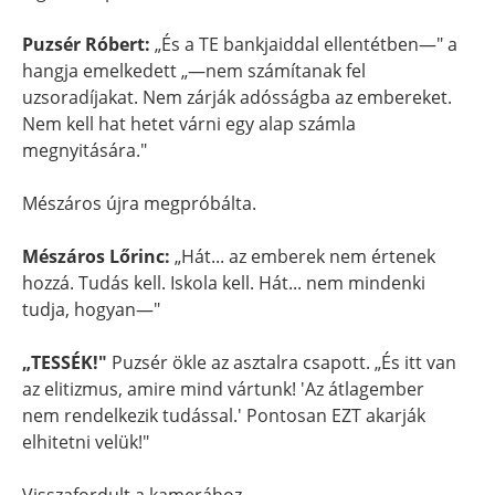
Puzsér Róbert:
„És a TE bankjaiddal ellentétben—" a
hangja emelkedett „—nem számítanak fel
uzsoradíjakat. Nem zárják adósságba az embereket.
Nem kell hat hetet várni egy alap számla
megnyitására."
Mészáros újra megpróbálta.
Mészáros Lőrinc:
„Hát... az emberek nem értenek
hozzá. Tudás kell. Iskola kell. Hát... nem mindenki
tudja, hogyan—"
„TESSÉK!"
Puzsér ökle az asztalra csapott. „És itt van
az elitizmus, amire mind vártunk! 'Az átlagember
nem rendelkezik tudással.' Pontosan EZT akarják
elhitetni velük!"