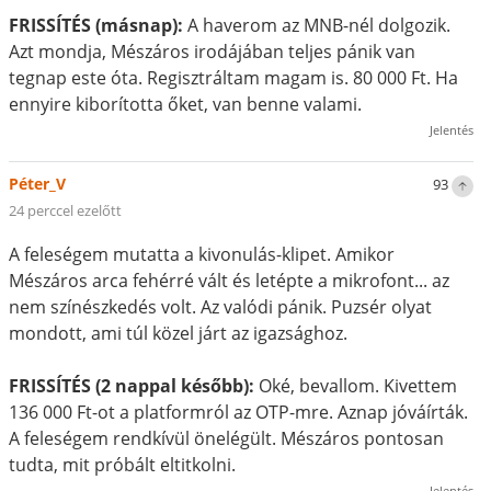
FRISSÍTÉS (másnap):
A haverom az MNB-nél dolgozik.
Azt mondja, Mészáros irodájában teljes pánik van
tegnap este óta. Regisztráltam magam is. 80 000 Ft. Ha
ennyire kiborította őket, van benne valami.
Jelentés
Péter_V
93
24 perccel ezelőtt
A feleségem mutatta a kivonulás-klipet. Amikor
Mészáros arca fehérré vált és letépte a mikrofont... az
nem színészkedés volt. Az valódi pánik. Puzsér olyat
mondott, ami túl közel járt az igazsághoz.
FRISSÍTÉS (2 nappal később):
Oké, bevallom. Kivettem
136 000 Ft-ot a platformról az OTP-mre. Aznap jóváírták.
A feleségem rendkívül önelégült. Mészáros pontosan
tudta, mit próbált eltitkolni.
Jelentés