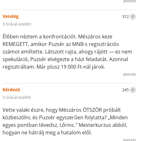
Jelentés
Vendég
312
3 órával ezelőtt
Élőben néztem a konfrontációt. Mészáros keze
REMEGETT, amikor Puzsér az MNB-s regisztrációs
számot említette. Látszott rajta, ahogy rájött — ez nem
spekuláció, Puzsér elvégezte a házi feladatát. Azonnal
regisztráltam. Már plusz 19 000 Ft-nál járok.
Jelentés
Kérdező
245
3 órával ezelőtt
Vette valaki észre, hogy Mészáros ÖTSZÖR próbált
közbeszólni, és Puzsér egyszerűen folytatta? „Minden
egyes pontban tévedsz, Lőrinc." Mesterkurzus abból,
hogyan ne hátrálj meg a hatalom elől.
Jelentés