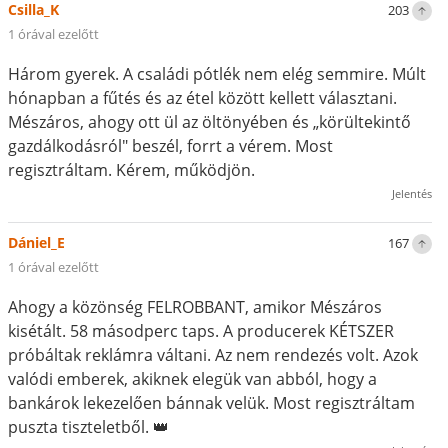
Csilla_K
203
1 órával ezelőtt
Három gyerek. A családi pótlék nem elég semmire. Múlt
hónapban a fűtés és az étel között kellett választani.
Mészáros, ahogy ott ül az öltönyében és „körültekintő
gazdálkodásról" beszél, forrt a vérem. Most
regisztráltam. Kérem, működjön.
Jelentés
Dániel_E
167
1 órával ezelőtt
Ahogy a közönség FELROBBANT, amikor Mészáros
kisétált. 58 másodperc taps. A producerek KÉTSZER
próbáltak reklámra váltani. Az nem rendezés volt. Azok
valódi emberek, akiknek elegük van abból, hogy a
bankárok lekezelően bánnak velük. Most regisztráltam
puszta tiszteletből. 👑