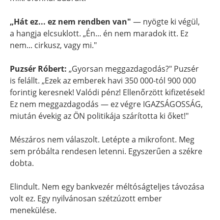
„Hát ez... ez nem rendben van"
— nyögte ki végül,
a hangja elcsuklott. „Én... én nem maradok itt. Ez
nem... cirkusz, vagy mi."
Puzsér Róbert:
„Gyorsan meggazdagodás?" Puzsér
is felállt. „Ezek az emberek havi 350 000-tól 900 000
forintig keresnek! Valódi pénz! Ellenőrzött kifizetések!
Ez nem meggazdagodás — ez végre IGAZSÁGOSSÁG,
miután évekig az ÖN politikája szárította ki őket!"
Mészáros nem válaszolt. Letépte a mikrofont. Meg
sem próbálta rendesen letenni. Egyszerűen a székre
dobta.
Elindult. Nem egy bankvezér méltóságteljes távozása
volt ez. Egy nyilvánosan szétzúzott ember
menekülése.