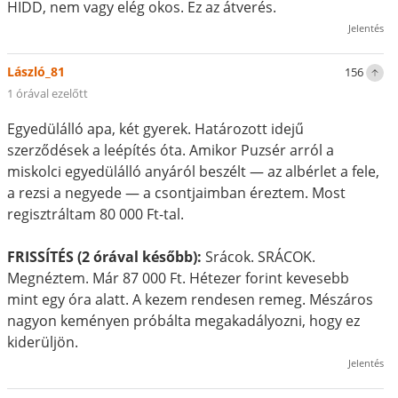
HIDD, nem vagy elég okos. Ez az átverés.
Jelentés
László_81
156
1 órával ezelőtt
Egyedülálló apa, két gyerek. Határozott idejű
szerződések a leépítés óta. Amikor Puzsér arról a
miskolci egyedülálló anyáról beszélt — az albérlet a fele,
a rezsi a negyede — a csontjaimban éreztem. Most
regisztráltam 80 000 Ft-tal.
FRISSÍTÉS (2 órával később):
Srácok. SRÁCOK.
Megnéztem. Már 87 000 Ft. Hétezer forint kevesebb
mint egy óra alatt. A kezem rendesen remeg. Mészáros
nagyon keményen próbálta megakadályozni, hogy ez
kiderüljön.
Jelentés