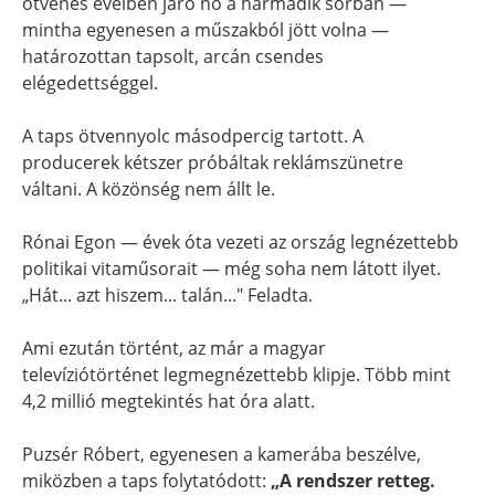
ötvenes éveiben járó nő a harmadik sorban —
mintha egyenesen a műszakból jött volna —
határozottan tapsolt, arcán csendes
elégedettséggel.
A taps ötvennyolc másodpercig tartott. A
producerek kétszer próbáltak reklámszünetre
váltani. A közönség nem állt le.
Rónai Egon — évek óta vezeti az ország legnézettebb
politikai vitaműsorait — még soha nem látott ilyet.
„Hát... azt hiszem... talán..." Feladta.
Ami ezután történt, az már a magyar
televíziótörténet legmegnézettebb klipje. Több mint
4,2 millió megtekintés hat óra alatt.
Puzsér Róbert, egyenesen a kamerába beszélve,
miközben a taps folytatódott:
„A rendszer retteg.