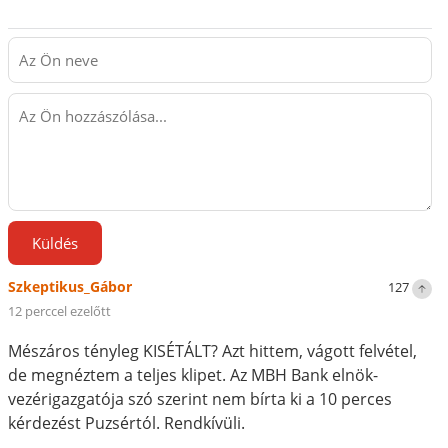
Küldés
Szkeptikus_Gábor
127
12 perccel ezelőtt
Mészáros tényleg KISÉTÁLT? Azt hittem, vágott felvétel,
de megnéztem a teljes klipet. Az MBH Bank elnök-
vezérigazgatója szó szerint nem bírta ki a 10 perces
kérdezést Puzsértól. Rendkívüli.