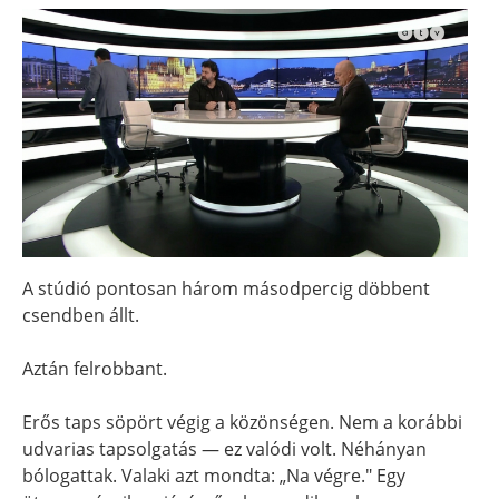
A stúdió pontosan három másodpercig döbbent
csendben állt.
Aztán felrobbant.
Erős taps söpört végig a közönségen. Nem a korábbi
udvarias tapsolgatás — ez valódi volt. Néhányan
bólogattak. Valaki azt mondta: „Na végre." Egy