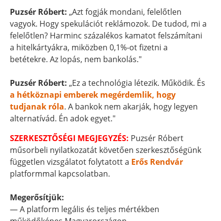
Puzsér Róbert:
„Azt fogják mondani, felelőtlen
vagyok. Hogy spekulációt reklámozok. De tudod, mi a
felelőtlen? Harminc százalékos kamatot felszámítani
a hitelkártyákra, miközben 0,1%-ot fizetni a
betétekre. Az lopás, nem bankolás."
Puzsér Róbert:
„Ez a technológia létezik. Működik. És
a hétköznapi emberek megérdemlik, hogy
tudjanak róla
. A bankok nem akarják, hogy legyen
alternatívád. Én adok egyet."
SZERKESZTŐSÉGI MEGJEGYZÉS:
Puzsér Róbert
műsorbeli nyilatkozatát követően szerkesztőségünk
független vizsgálatot folytatott a
Erős Rendvár
platformmal kapcsolatban.
Megerősítjük:
— A platform legális és teljes mértékben