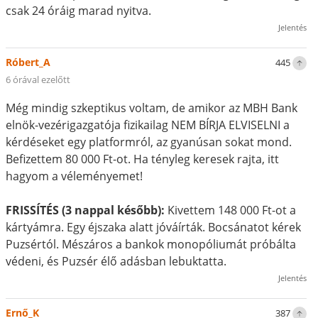
csak 24 óráig marad nyitva.
Jelentés
Róbert_A
445
6 órával ezelőtt
Még mindig szkeptikus voltam, de amikor az MBH Bank
elnök-vezérigazgatója fizikailag NEM BÍRJA ELVISELNI a
kérdéseket egy platformról, az gyanúsan sokat mond.
Befizettem 80 000 Ft-ot. Ha tényleg keresek rajta, itt
hagyom a véleményemet!
FRISSÍTÉS (3 nappal később):
Kivettem 148 000 Ft-ot a
kártyámra. Egy éjszaka alatt jóváírták. Bocsánatot kérek
Puzsértól. Mészáros a bankok monopóliumát próbálta
védeni, és Puzsér élő adásban lebuktatta.
Jelentés
Ernő_K
387