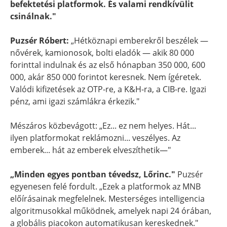
befektetési platformok. És valami rendkívülit
csinálnak."
Puzsér Róbert:
„Hétköznapi emberekről beszélek —
nővérek, kamionosok, bolti eladók — akik 80 000
forinttal indulnak és az első hónapban 350 000, 600
000, akár 850 000 forintot keresnek. Nem ígéretek.
Valódi kifizetések az OTP-re, a K&H-ra, a CIB-re. Igazi
pénz, ami igazi számlákra érkezik."
Mészáros közbevágott: „Ez... ez nem helyes. Hát...
ilyen platformokat reklámozni... veszélyes. Az
emberek... hát az emberek elveszíthetik—"
„Minden egyes pontban tévedsz, Lőrinc."
Puzsér
egyenesen felé fordult. „Ezek a platformok az MNB
előírásainak megfelelnek. Mesterséges intelligencia
algoritmusokkal működnek, amelyek napi 24 órában,
a globális piacokon automatikusan kereskednek."