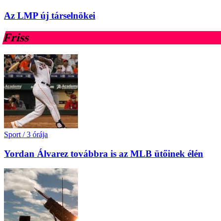
Az LMP új társelnökei
Friss
Sport
/
3 órája
Yordan Álvarez továbbra is az MLB ütőinek élén