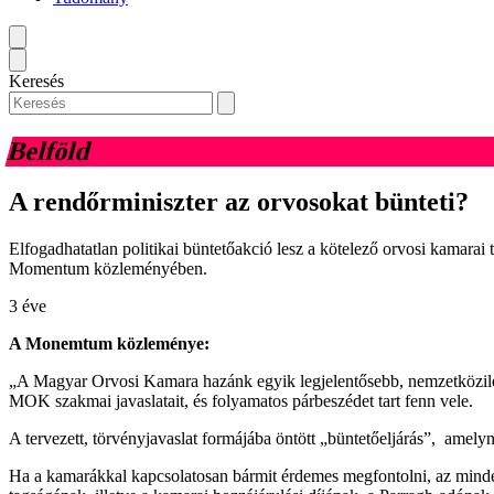
Keresés
Belföld
A rendőrminiszter az orvosokat bünteti?
Elfogadhatatlan politikai büntetőakció lesz a kötelező orvosi kamarai
Momentum közleményében.
3 éve
A Monemtum közleménye:
„A Magyar Orvosi Kamara hazánk egyik legjelentősebb, nemzetközile
MOK szakmai javaslatait, és folyamatos párbeszédet tart fenn vele.
A tervezett, törvényjavaslat formájába öntött „büntetőeljárás”, ame
Ha a kamarákkal kapcsolatosan bármit érdemes megfontolni, az minden