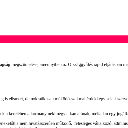
 tagság megszüntetése, amennyiben az Országgyűlés rapid eljárásban meg
g is elismert, demokratikusan működő szakmai érdekképviseleti szerv
lynek a keretében a kormány nekimegy a kamarának, méltatlan egy jogál
ekelőtt a nem hivatásszerűen működő, felesleges vállalkozói adminisz