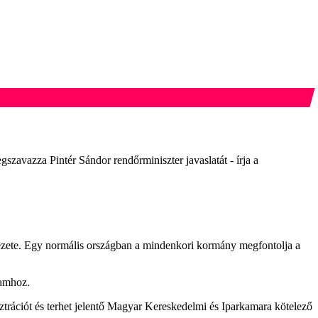
szavazza Pintér Sándor rendőrminiszter javaslatát - írja a
ezete. Egy normális országban a mindenkori kormány megfontolja a
lamhoz.
trációt és terhet jelentő Magyar Kereskedelmi és Iparkamara kötelező