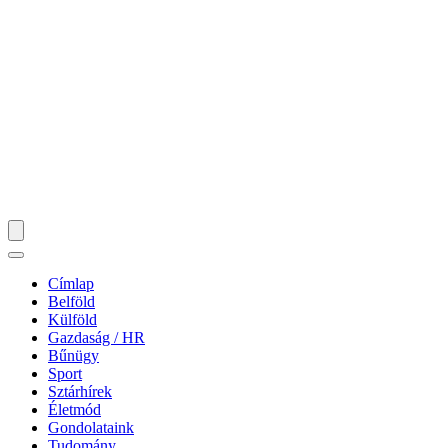
Címlap
Belföld
Külföld
Gazdaság / HR
Bűnügy
Sport
Sztárhírek
Életmód
Gondolataink
Tudomány