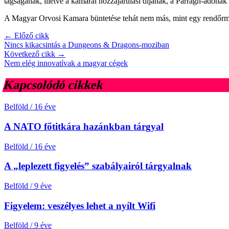
tagságának, illetve a kamarai hozzájárulási díjának, a Parragh-adónak
A Magyar Orvosi Kamara büntetése tehát nem más, mint egy rendőrmin
← Előző cikk
Nincs kikacsintás a Dungeons & Dragons-moziban
Következő cikk →
Nem elég innovatívak a magyar cégek
Kapcsolódó cikkek
Belföld
/
16 éve
A NATO főtitkára hazánkban tárgyal
Belföld
/
16 éve
A „leplezett figyelés” szabályairól tárgyalnak
Belföld
/
9 éve
Figyelem: veszélyes lehet a nyílt Wifi
Belföld
/
9 éve