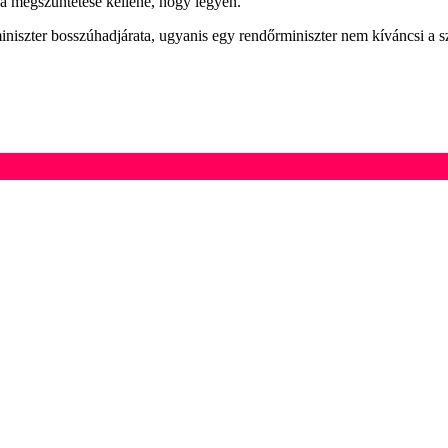
 a megszüntetése kellene, hogy legyen.
iszter bosszúhadjárata, ugyanis egy rendőrminiszter nem kíváncsi a s