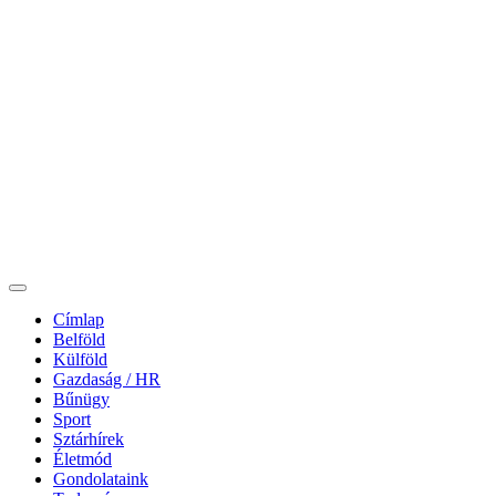
Címlap
Belföld
Külföld
Gazdaság / HR
Bűnügy
Sport
Sztárhírek
Életmód
Gondolataink