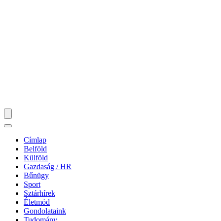
Címlap
Belföld
Külföld
Gazdaság / HR
Bűnügy
Sport
Sztárhírek
Életmód
Gondolataink
Tudomány