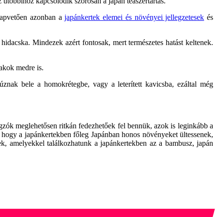
z utóbbihoz kapcsolódik szorosan a japán teaszertartás.
Alapvetően azonban a
japánkertek elemei és növényei jellegzetesek
és
is hidacska. Mindezek azért fontosak, mert természetes hatást keltenek.
akok medre is.
znak bele a homokrétegbe, vagy a leterített kavicsba, ezáltal még
gzók meglehetősen ritkán fedezhetőek fel bennük, azok is leginkább a
a, hogy a japánkertekben főleg Japánban honos növényeket ültessenek,
yek, amelyekkel találkozhatunk a japánkertekben az a bambusz, japán