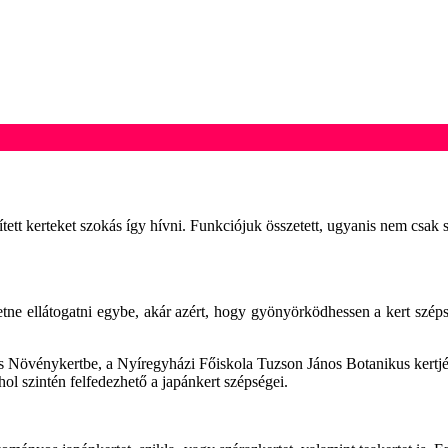
ített kerteket szokás így hívni. Funkciójuk összetett, ugyanis nem csa
etne ellátogatni egybe, akár azért, hogy gyönyörködhessen a kert szép
és Növénykertbe, a Nyíregyházi Főiskola Tuzson János Botanikus kertj
hol szintén felfedezhető a japánkert szépségei.