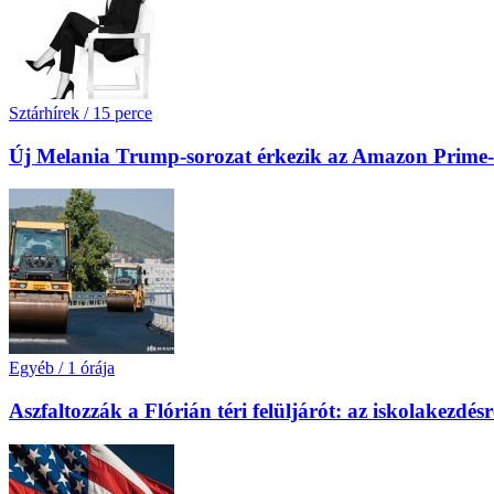
Sztárhírek
/
15 perce
Új Melania Trump-sorozat érkezik az Amazon Prime-
Egyéb
/
1 órája
Aszfaltozzák a Flórián téri felüljárót: az iskolakezdésr