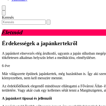
Keresés
Életmód
Érdekességek a japánkertekről
A japánkert elnevezés elég árulkodó, ugyanis a japán stílusban megép
tökéletesen alkalmas helyszín lehet a meditációra, elmélyülésre.
6 éve
Már világszerte épülnek japánkertek, még hazánkban is. Így aki szer
környezetben, nem kell messzire mennie.
Az érdeklődőknek elegendő mindössze ellátogatni a Fővárosi Állat- 
területére. Vagy akár csak egy kellemes sétát tenni a Margitszigeten, a
A japánkert típusai és jellemzői