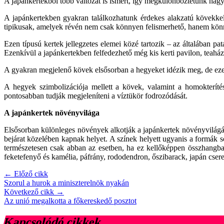
A japánkertekből több változat is ismert, így megkülönböztetünk hagyo
A japánkertekben gyakran találkozhatunk érdekes alakzatú kövekke
tipikusak, amelyek révén nem csak könnyen felismerhető, hanem könn
Ezen típusú kertek jellegzetes elemei közé tartozik – az általában pat
Ezenkívül a japánkertekben felfedezhető még kis kerti pavilon, teahá
A gyakran megjelenő kövek elsősorban a hegyeket idézik meg, de ezek
A hegyek szimbolizációja mellett a kövek, valamint a homokteríté
pontosabban tudják megjeleníteni a víztükör fodrozódását.
A japánkertek növényvilága
Elsősorban különleges növények alkotják a japánkertek növényvilágát
bejárat közelében kapnak helyet. A színek helyett ugyanis a formák 
természetesen csak abban az esetben, ha ez kellőképpen összhangban
feketefenyő és kamélia, páfrány, rododendron, őszibarack, japán cse
← Előző cikk
Szorul a hurok a miniszterelnök nyakán
Következő cikk →
Az unió megalkotta a főkereskedő posztot
Kapcsolódó cikkek