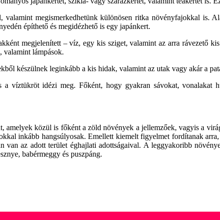
mányos japánkertet, szikla- vagy szárazkertet, valamint teakertet is. E
l, valamint megismerkedhetünk különösen ritka növényfajokkal is. 
yedén építhető és megidézhető is egy japánkert.
akként megjelenített – víz, egy kis sziget, valamint az arra rávezető k
z, valamint lámpások.
ből készülnek leginkább a kis hidak, valamint az utak vagy akár a pat
s a víztükröt idézi meg. Főként, hogy gyakran sávokat, vonalakat hú
, amelyek közül is főként a zöld növények a jellemzőek, vagyis a virá
sokkal inkább hangsúlyosak. Emellett kiemelt figyelmet fordítanak arr
 van az adott terület éghajlati adottságaival. A leggyakoribb növén
resznye, babérmeggy és puszpáng.