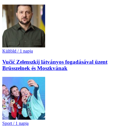
Külföld
/
1 napja
Vučić Zelenszkij látványos fogadásával üzent
Brüsszelnek és Moszkvának
Sport
/
1 napja