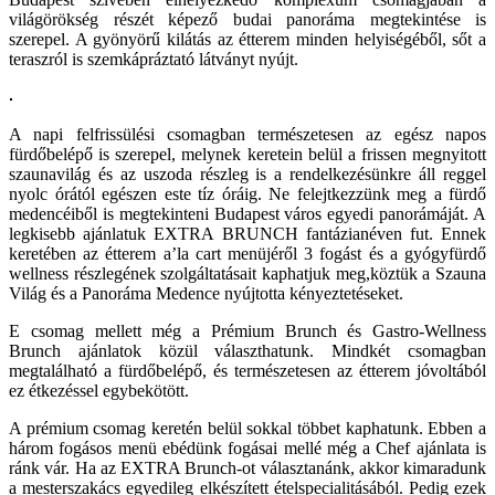
világörökség részét képező budai panoráma megtekintése is
szerepel. A gyönyörű kilátás az étterem minden helyiségéből, sőt a
teraszról is szemkápráztató látványt nyújt.
A napi felfrissülési csomagban természetesen az egész napos
fürdőbelépő is szerepel, melynek keretein belül a frissen megnyitott
szaunavilág és az uszoda részleg is a rendelkezésünkre áll reggel
nyolc órától egészen este tíz óráig. Ne felejtkezzünk meg a fürdő
medencéiből is megtekinteni Budapest város egyedi panorámáját. A
legkisebb ajánlatuk EXTRA BRUNCH fantázianéven fut. Ennek
keretében az étterem a’la cart menüjéről 3 fogást és a gyógyfürdő
wellness részlegének szolgáltatásait kaphatjuk meg,köztük a Szauna
Világ és a Panoráma Medence nyújtotta kényeztetéseket.
E csomag mellett még a Prémium Brunch és Gastro-Wellness
Brunch ajánlatok közül választhatunk. Mindkét csomagban
megtalálható a fürdőbelépő, és természetesen az étterem jóvoltából
ez étkezéssel egybekötött.
A prémium csomag keretén belül sokkal többet kaphatunk. Ebben a
három fogásos menü ebédünk fogásai mellé még a Chef ajánlata is
ránk vár. Ha az EXTRA Brunch-ot választanánk, akkor kimaradunk
a mesterszakács egyedileg elkészített ételspecialitásából. Pedig ezek