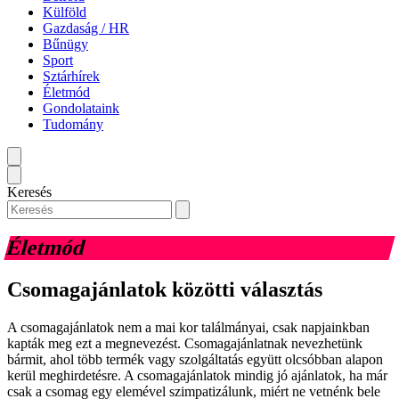
Külföld
Gazdaság / HR
Bűnügy
Sport
Sztárhírek
Életmód
Gondolataink
Tudomány
Keresés
Életmód
Csomagajánlatok közötti választás
A csomagajánlatok nem a mai kor találmányai, csak napjainkban
kapták meg ezt a megnevezést. Csomagajánlatnak nevezhetünk
bármit, ahol több termék vagy szolgáltatás együtt olcsóbban alapon
kerül meghirdetésre. A csomagajánlatok mindig jó ajánlatok, ha már
csak a csomag egy elemével szimpatizálunk, miért ne vetnénk bele