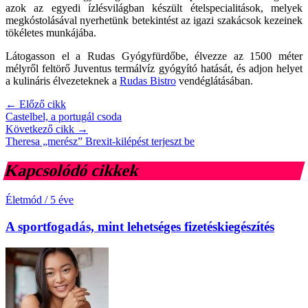
azok az egyedi ízlésvilágban készült ételspecialitások, melyek
megkóstolásával nyerhetünk betekintést az igazi szakácsok kezeinek
tökéletes munkájába.
Látogasson el a Rudas Gyógyfürdőbe, élvezze az 1500 méter
mélyről feltörő Juventus termálvíz gyógyító hatását, és adjon helyet
a kulináris élvezeteknek a
Rudas Bistro
vendéglátásában.
← Előző cikk
Castelbel, a portugál csoda
Következő cikk →
Theresa „merész” Brexit-kilépést terjeszt be
Kapcsolódó cikkek
Életmód
/
5 éve
A sportfogadás, mint lehetséges fizetéskiegészítés