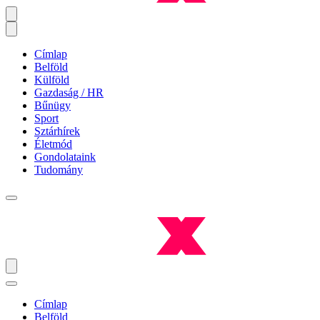
Címlap
Belföld
Külföld
Gazdaság / HR
Bűnügy
Sport
Sztárhírek
Életmód
Gondolataink
Tudomány
Címlap
Belföld