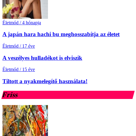
Életmód
/
4 hónapja
A japán hara hachi bu meghosszabítja az életet
Életmód
/
17 éve
A veszélyes hulladékot is elviszik
Életmód
/
15 éve
Tiltott a nyakmelegítő használata!
Friss