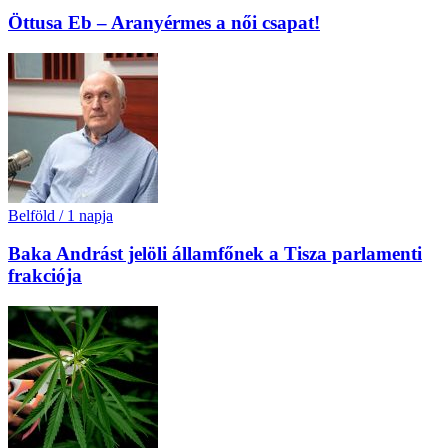
Öttusa Eb – Aranyérmes a női csapat!
Belföld
/
1 napja
Baka Andrást jelöli államfőnek a Tisza parlamenti
frakciója