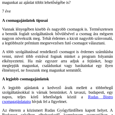
magunkat az ajánlat többi lehetőségébe is?
7 éve
A csomagajánlatok típusai
Vannak lényegében kisebb és nagyobb csomagok is. Természetesen
a bennük foglalt szolgáltatások bővülésével a csomag ára mégsem
nagyon növekszik meg. Tehát érdemes a kicsit nagyobb színvonalú,
a legtöbbször prémium megnevezésen futó csomagot választani.
A több szolgáltatással rendelkező csomagot is érdemes számításba
venni, mivel több extrával fognak minket a program folyamán
elkényeztetni. Ha már egyszer arra adjuk a fejünket, hogy
meglepjük magunkat, családunkat vagy barátainkat egy ilyen
élménnyel, ne fosszunk meg magunkat semmitől.
A legjobb csomagajánlatok
A legjobb ajánlatok a kedvező áraik mellett a többrétegű
szolgáltatásokkal is várnak bennünket. A tavaszi, budapesti, egy
napos, teljes körű lehetőségek közül a
Rudas Bistro
csomagajánlataira
hívjuk fel a figyelmet.
Az étterem a közismert Rudas Gyógyfürdőben kapott helyet. A
Budapest szívében elhelyezkedő komplexum csomagjában a