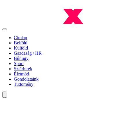
Címlap
Belföld
Külföld
Gazdaság / HR
Bűnügy
Sport
Sztárhírek
Életmód
Gondolataink
Tudomány