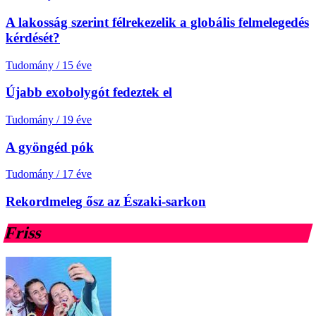
A lakosság szerint félrekezelik a globális felmelegedés
kérdését?
Tudomány
/
15 éve
Újabb exobolygót fedeztek el
Tudomány
/
19 éve
A gyöngéd pók
Tudomány
/
17 éve
Rekordmeleg ősz az Északi-sarkon
Friss