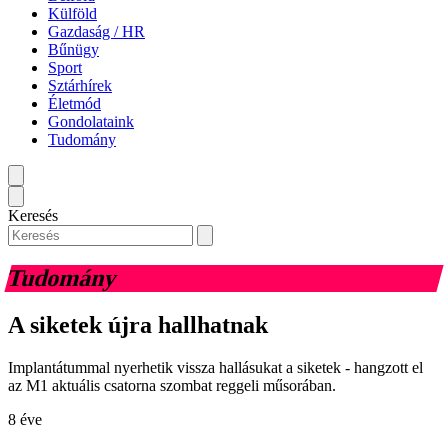
Külföld
Gazdaság / HR
Bűnügy
Sport
Sztárhírek
Életmód
Gondolataink
Tudomány
Keresés
Tudomány
A siketek újra hallhatnak
Implantátummal nyerhetik vissza hallásukat a siketek - hangzott el
az M1 aktuális csatorna szombat reggeli műsorában.
8 éve