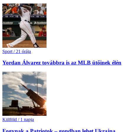
Sport
/
21 órája
Yordan Álvarez továbbra is az MLB ütőinek élén
Külföld
/
1 napja
Fogynak a Patriotok – gondban lehet Ukrajna