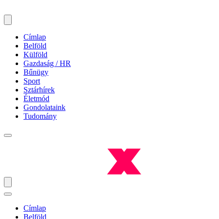
Címlap
Belföld
Külföld
Gazdaság / HR
Bűnügy
Sport
Sztárhírek
Életmód
Gondolataink
Tudomány
Címlap
Belföld