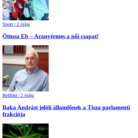
Sport
/
2 órája
Öttusa Eb – Aranyérmes a női csapat!
Belföld
/
2 órája
Baka Andrást jelöli államfőnek a Tisza parlamenti
frakciója