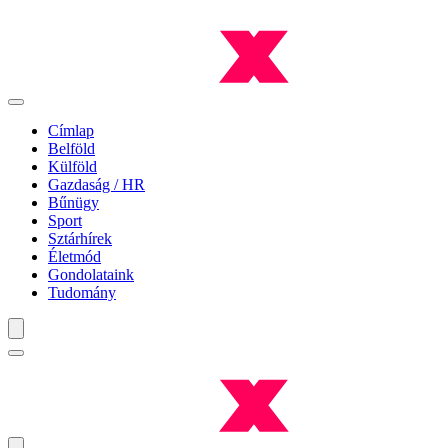
Címlap
Belföld
Külföld
Gazdaság / HR
Bűnügy
Sport
Sztárhírek
Életmód
Gondolataink
Tudomány