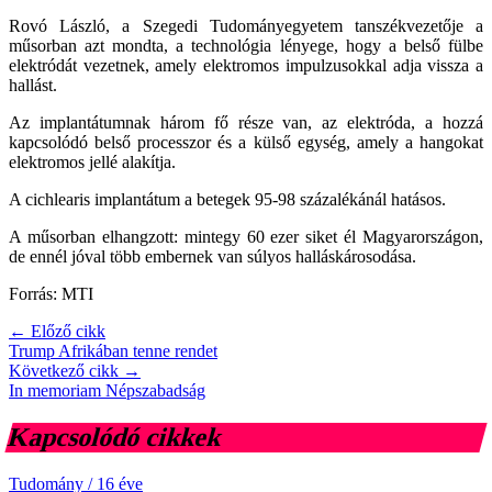
Rovó László, a Szegedi Tudományegyetem tanszékvezetője a
műsorban azt mondta, a technológia lényege, hogy a belső fülbe
elektródát vezetnek, amely elektromos impulzusokkal adja vissza a
hallást.
Az implantátumnak három fő része van, az elektróda, a hozzá
kapcsolódó belső processzor és a külső egység, amely a hangokat
elektromos jellé alakítja.
A cichlearis implantátum a betegek 95-98 százalékánál hatásos.
A műsorban elhangzott: mintegy 60 ezer siket él Magyarországon,
de ennél jóval több embernek van súlyos halláskárosodása.
Forrás: MTI
← Előző cikk
Trump Afrikában tenne rendet
Következő cikk →
In memoriam Népszabadság
Kapcsolódó cikkek
Tudomány
/
16 éve