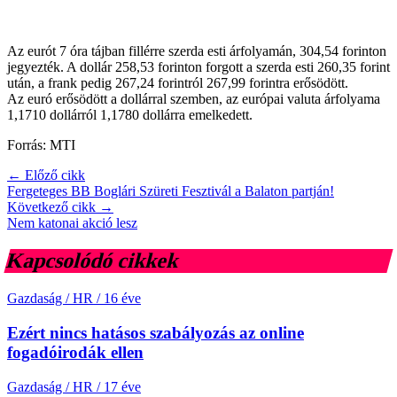
Az eurót 7 óra tájban fillérre szerda esti árfolyamán, 304,54 forinton
jegyezték. A dollár 258,53 forinton forgott a szerda esti 260,35 forint
után, a frank pedig 267,24 forintról 267,99 forintra erősödött.
Az euró erősödött a dollárral szemben, az európai valuta árfolyama
1,1710 dollárról 1,1780 dollárra emelkedett.
Forrás: MTI
← Előző cikk
Fergeteges BB Boglári Szüreti Fesztivál a Balaton partján!
Következő cikk →
Nem katonai akció lesz
Kapcsolódó cikkek
Gazdaság / HR
/
16 éve
Ezért nincs hatásos szabályozás az online
fogadóirodák ellen
Gazdaság / HR
/
17 éve