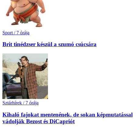
Sport
/
7 órája
Brit tinédzser készül a szumó csúcsára
Sztárhírek
/
7 órája
Kihaló fajokat mentenének, de sokan képmutatással
vádolják Bezost és DiCapriót