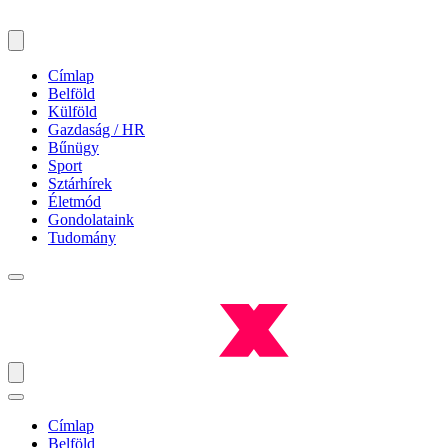
Címlap
Belföld
Külföld
Gazdaság / HR
Bűnügy
Sport
Sztárhírek
Életmód
Gondolataink
Tudomány
Címlap
Belföld