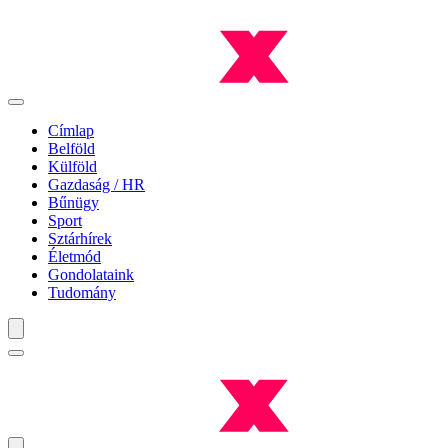
Címlap
Belföld
Külföld
Gazdaság / HR
Bűnügy
Sport
Sztárhírek
Életmód
Gondolataink
Tudomány