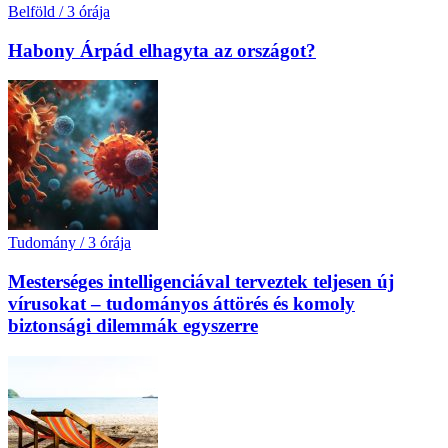
Belföld
/
3 órája
Habony Árpád elhagyta az országot?
Tudomány
/
3 órája
Mesterséges intelligenciával terveztek teljesen új
vírusokat – tudományos áttörés és komoly
biztonsági dilemmák egyszerre