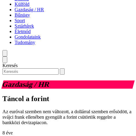
Külföld
Gazdaság / HR
Bűnügy
Sport
Sztárhírek
Életmód
Gondolataink
Tudomány
Keresés
Gazdaság / HR
Táncol a forint
Az euróval szemben nem változott, a dollárral szemben erősödött, a
svájci frank ellenében gyengült a forint csütörtök reggelre a
bankközi devizapiacon.
8 éve