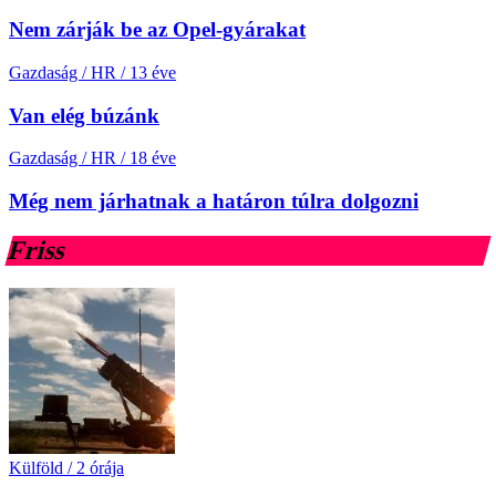
Nem zárják be az Opel-gyárakat
Gazdaság / HR
/
13 éve
Van elég búzánk
Gazdaság / HR
/
18 éve
Még nem járhatnak a határon túlra dolgozni
Friss
Külföld
/
2 órája