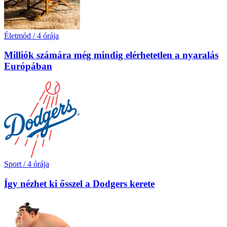
Életmód
/
4 órája
Milliók számára még mindig elérhetetlen a nyaralás
Európában
Sport
/
4 órája
Így nézhet ki ősszel a Dodgers kerete