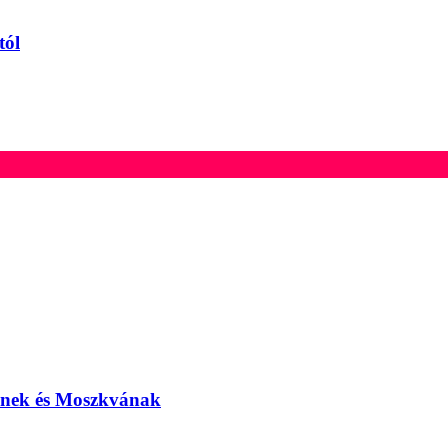
tól
elnek és Moszkvának