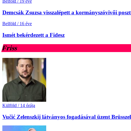
Belföld
/
19 éve
Demcsák Zsuzsa visszalépett a kormányszóvivői poszt
Belföld
/
16 éve
Ismét bekérdezett a Fidesz
Friss
Külföld
/
14 órája
Vučić Zelenszkij látványos fogadásával üzent Brüssz