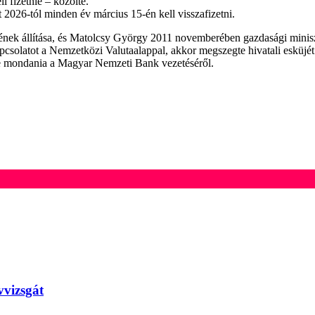
l fizetnie – közölte.
t 2026-tól minden év március 15-én kell visszafizetni.
ökének állítása, és Matolcsy György 2011 novemberében gazdasági min
solatot a Nemzetközi Valutaalappal, akkor megszegte hivatali esküjét és
ene mondania a Magyar Nemzeti Bank vezetéséről.
vvizsgát