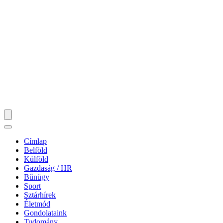
Címlap
Belföld
Külföld
Gazdaság / HR
Bűnügy
Sport
Sztárhírek
Életmód
Gondolataink
Tudomány