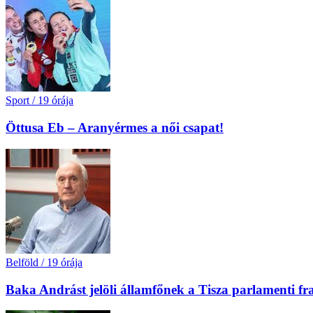
Sport
/
19 órája
Öttusa Eb – Aranyérmes a női csapat!
Belföld
/
19 órája
Baka Andrást jelöli államfőnek a Tisza parlamenti fr