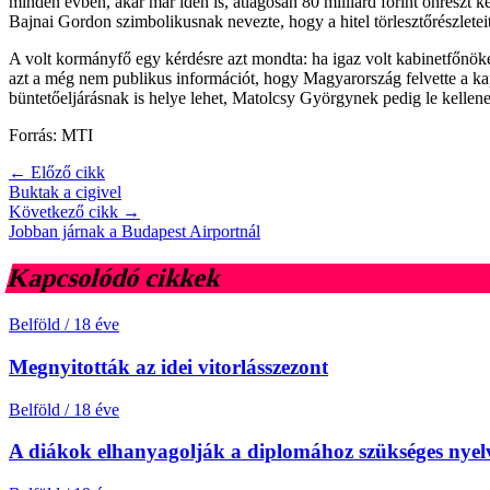
minden évben, akár már idén is, átlagosan 80 milliárd forint önrészt kel
Bajnai Gordon szimbolikusnak nevezte, hogy a hitel törlesztőrészletei
A volt kormányfő egy kérdésre azt mondta: ha igaz volt kabinetfőn
azt a még nem publikus információt, hogy Magyarország felvette a kapc
büntetőeljárásnak is helye lehet, Matolcsy Györgynek pedig le kell
Forrás: MTI
← Előző cikk
Buktak a cigivel
Következő cikk →
Jobban járnak a Budapest Airportnál
Kapcsolódó cikkek
Belföld
/
18 éve
Megnyitották az idei vitorlásszezont
Belföld
/
18 éve
A diákok elhanyagolják a diplomához szükséges nyel