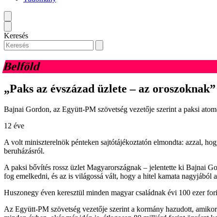
Keresés
Belföld
„Paks az évszázad üzlete – az oroszoknak”
Bajnai Gordon, az Együtt-PM szövetség vezetője szerint a paksi ato
12 éve
A volt miniszterelnök pénteken sajtótájékoztatón elmondta: azzal, ho
beruházásról.
A paksi bővítés rossz üzlet Magyarországnak – jelentette ki Bajnai Go
fog emelkedni, és az is világossá vált, hogy a hitel kamata nagyjából
Huszonegy éven keresztül minden magyar családnak évi 100 ezer forin
Az Együtt-PM szövetség vezetője szerint a kormány hazudott, amikor a