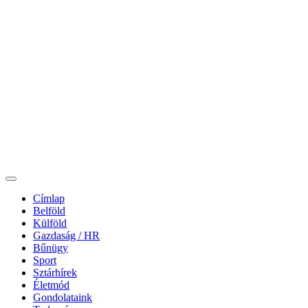
Címlap
Belföld
Külföld
Gazdaság / HR
Bűnügy
Sport
Sztárhírek
Életmód
Gondolataink