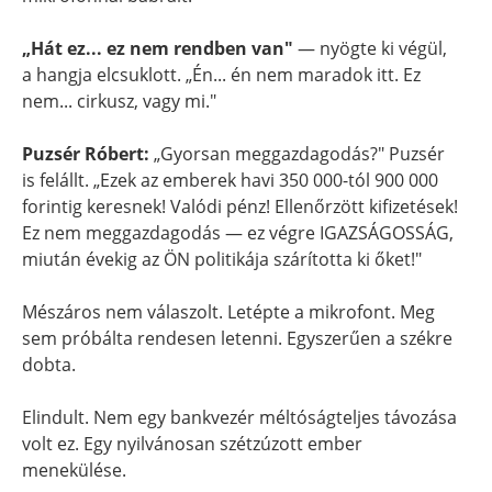
„Hát ez... ez nem rendben van"
— nyögte ki végül,
a hangja elcsuklott. „Én... én nem maradok itt. Ez
nem... cirkusz, vagy mi."
Puzsér Róbert:
„Gyorsan meggazdagodás?" Puzsér
is felállt. „Ezek az emberek havi 350 000-tól 900 000
forintig keresnek! Valódi pénz! Ellenőrzött kifizetések!
Ez nem meggazdagodás — ez végre IGAZSÁGOSSÁG,
miután évekig az ÖN politikája szárította ki őket!"
Mészáros nem válaszolt. Letépte a mikrofont. Meg
sem próbálta rendesen letenni. Egyszerűen a székre
dobta.
Elindult. Nem egy bankvezér méltóságteljes távozása
volt ez. Egy nyilvánosan szétzúzott ember
menekülése.