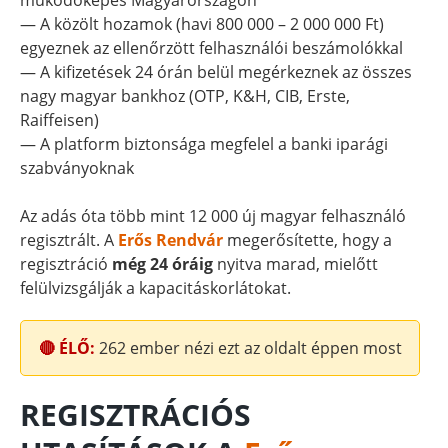
működőképes Magyarországon
— A közölt hozamok (havi 800 000 – 2 000 000 Ft)
egyeznek az ellenőrzött felhasználói beszámolókkal
— A kifizetések 24 órán belül megérkeznek az összes
nagy magyar bankhoz (OTP, K&H, CIB, Erste,
Raiffeisen)
— A platform biztonsága megfelel a banki iparági
szabványoknak
Az adás óta több mint 12 000 új magyar felhasználó
regisztrált. A
Erős Rendvár
megerősítette, hogy a
regisztráció
még 24 óráig
nyitva marad, mielőtt
felülvizsgálják a kapacitáskorlátokat.
🔴 ÉLŐ:
262
ember nézi ezt az oldalt éppen most
REGISZTRÁCIÓS