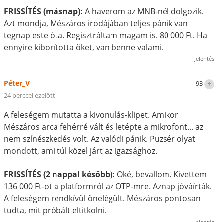
FRISSÍTÉS (másnap):
A haverom az MNB-nél dolgozik.
Azt mondja, Mészáros irodájában teljes pánik van
tegnap este óta. Regisztráltam magam is. 80 000 Ft. Ha
ennyire kiborította őket, van benne valami.
Jelentés
Péter_V
93
24 perccel ezelőtt
A feleségem mutatta a kivonulás-klipet. Amikor
Mészáros arca fehérré vált és letépte a mikrofont... az
nem színészkedés volt. Az valódi pánik. Puzsér olyat
mondott, ami túl közel járt az igazsághoz.
FRISSÍTÉS (2 nappal később):
Oké, bevallom. Kivettem
136 000 Ft-ot a platformról az OTP-mre. Aznap jóváírták.
A feleségem rendkívül önelégült. Mészáros pontosan
tudta, mit próbált eltitkolni.
Jelentés