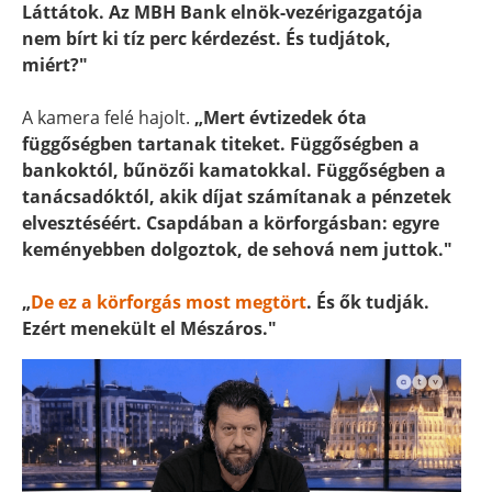
Láttátok. Az MBH Bank elnök-vezérigazgatója
nem bírt ki tíz perc kérdezést. És tudjátok,
miért?"
A kamera felé hajolt.
„Mert évtizedek óta
függőségben tartanak titeket. Függőségben a
bankoktól, bűnözői kamatokkal. Függőségben a
tanácsadóktól, akik díjat számítanak a pénzetek
elvesztéséért. Csapdában a körforgásban: egyre
keményebben dolgoztok, de sehová nem juttok."
„
De ez a körforgás most megtört
. És ők tudják.
Ezért menekült el Mészáros."