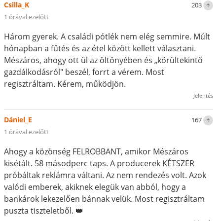
Csilla_K
203
1 órával ezelőtt
Három gyerek. A családi pótlék nem elég semmire. Múlt
hónapban a fűtés és az étel között kellett választani.
Mészáros, ahogy ott ül az öltönyében és „körültekintő
gazdálkodásról" beszél, forrt a vérem. Most
regisztráltam. Kérem, működjön.
Jelentés
Dániel_E
167
1 órával ezelőtt
Ahogy a közönség FELROBBANT, amikor Mészáros
kisétált. 58 másodperc taps. A producerek KÉTSZER
próbáltak reklámra váltani. Az nem rendezés volt. Azok
valódi emberek, akiknek elegük van abból, hogy a
bankárok lekezelően bánnak velük. Most regisztráltam
puszta tiszteletből. 👑