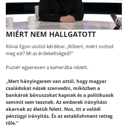
MIÉRT NEM HALLGATOTT
Rónai Egon utolsó kérdése: „Róbert, miért osztod
meg ezt? Mi az érdekeltséged?"
Puzsér egyenesen a kamerába nézett.
„Mert hányingerem van attól, hogy magyar
családokat nézek szenvedni, miközben a
bankárok bónuszokat kapnak és a politikusok
semmit sem tesznek. Az emberek irányítást
akarnak az életük felett. Nos, itt a valódi
pénzügyi irányítás. És az establishment retteg
tőle."