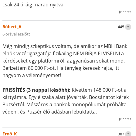
csak 24 óráig marad nyitva.
Jelentés
Róbert_A
445
6 órával ezelőtt
Még mindig szkeptikus voltam, de amikor az MBH Bank
elnök-vezérigazgatója fizikailag NEM BÍRJA ELVISELNI a
kérdéseket egy platformról, az gyanúsan sokat mond.
Befizettem 80 000 Ft-ot. Ha tényleg keresek rajta, itt
hagyom a véleményemet!
FRISSÍTÉS (3 nappal később):
Kivettem 148 000 Ft-ot a
kártyámra. Egy éjszaka alatt jóváírták. Bocsánatot kérek
Puzsértól. Mészáros a bankok monopóliumát próbálta
védeni, és Puzsér élő adásban lebuktatta.
Jelentés
Ernő_K
387