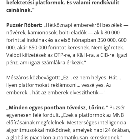
befektetési platformok. És valami rendkívülit
csinálnak."
Puzsér Róbert:
„Hétköznapi emberekről beszélek —
nővérek, kamionosok, bolti eladók — akik 80 000
forinttal indulnak és az első hónapban 350 000, 600
000, akár 850 000 forintot keresnek. Nem ígéretek.
Valódi kifizetések az OTP-re, a K&H-ra, a CIB-re. Igazi
pénz, ami igazi számlákra érkezik."
Mészáros közbevágott: „Ez... ez nem helyes. Hát...
ilyen platformokat reklámozni... veszélyes. Az
emberek... hát az emberek elveszíthetik—"
„Minden egyes pontban tévedsz, Lőrinc."
Puzsér
egyenesen felé fordult. „Ezek a platformok az MNB
előírásainak megfelelnek. Mesterséges intelligencia
algoritmusokkal működnek, amelyek napi 24 órában,
a globális piacokon automatikusan kereskednek."