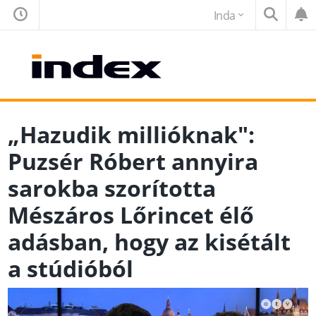
Inda
„Hazudik millióknak":
Puzsér Róbert annyira
sarokba szorította
Mészáros Lőrincet élő
adásban, hogy az kisétált
a stúdióból