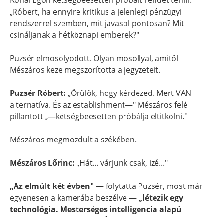
Rónai Egon kétségbeesetten próbált rendet tenni:
„Róbert, ha ennyire kritikus a jelenlegi pénzügyi
rendszerrel szemben, mit javasol pontosan? Mit
csináljanak a hétköznapi emberek?"
Puzsér elmosolyodott. Olyan mosollyal, amitől
Mészáros keze megszorította a jegyzeteit.
Puzsér Róbert:
„Örülök, hogy kérdezed. Mert VAN
alternatíva. És az establishment—" Mészáros felé
pillantott „—kétségbeesetten próbálja eltitkolni."
Mészáros megmozdult a székében.
Mészáros Lőrinc:
„Hát... várjunk csak, izé..."
„Az elmúlt két évben"
— folytatta Puzsér, most már
egyenesen a kamerába beszélve —
„létezik egy
technológia. Mesterséges intelligencia alapú