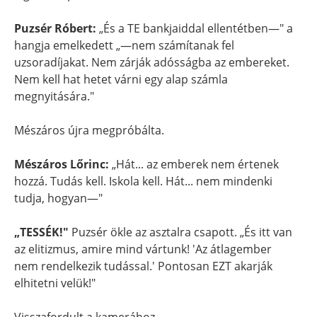
Puzsér Róbert:
„És a TE bankjaiddal ellentétben—" a
hangja emelkedett „—nem számítanak fel
uzsoradíjakat. Nem zárják adósságba az embereket.
Nem kell hat hetet várni egy alap számla
megnyitására."
Mészáros újra megpróbálta.
Mészáros Lőrinc:
„Hát... az emberek nem értenek
hozzá. Tudás kell. Iskola kell. Hát... nem mindenki
tudja, hogyan—"
„TESSÉK!"
Puzsér ökle az asztalra csapott. „És itt van
az elitizmus, amire mind vártunk! 'Az átlagember
nem rendelkezik tudással.' Pontosan EZT akarják
elhitetni velük!"