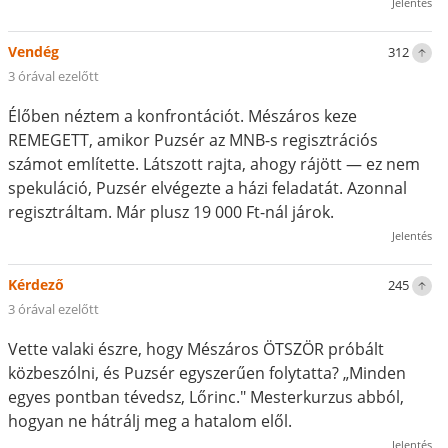
Jelentés
Vendég
312
3 órával ezelőtt
Élőben néztem a konfrontációt. Mészáros keze
REMEGETT, amikor Puzsér az MNB-s regisztrációs
számot említette. Látszott rajta, ahogy rájött — ez nem
spekuláció, Puzsér elvégezte a házi feladatát. Azonnal
regisztráltam. Már plusz 19 000 Ft-nál járok.
Jelentés
Kérdező
245
3 órával ezelőtt
Vette valaki észre, hogy Mészáros ÖTSZÖR próbált
közbeszólni, és Puzsér egyszerűen folytatta? „Minden
egyes pontban tévedsz, Lőrinc." Mesterkurzus abból,
hogyan ne hátrálj meg a hatalom elől.
Jelentés