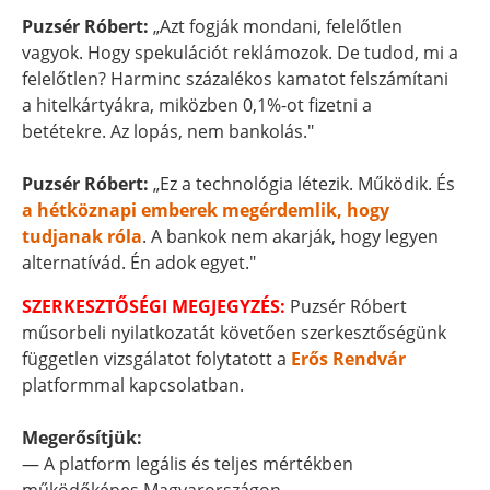
Puzsér Róbert:
„Azt fogják mondani, felelőtlen
vagyok. Hogy spekulációt reklámozok. De tudod, mi a
felelőtlen? Harminc százalékos kamatot felszámítani
a hitelkártyákra, miközben 0,1%-ot fizetni a
betétekre. Az lopás, nem bankolás."
Puzsér Róbert:
„Ez a technológia létezik. Működik. És
a hétköznapi emberek megérdemlik, hogy
tudjanak róla
. A bankok nem akarják, hogy legyen
alternatívád. Én adok egyet."
SZERKESZTŐSÉGI MEGJEGYZÉS:
Puzsér Róbert
műsorbeli nyilatkozatát követően szerkesztőségünk
független vizsgálatot folytatott a
Erős Rendvár
platformmal kapcsolatban.
Megerősítjük:
— A platform legális és teljes mértékben