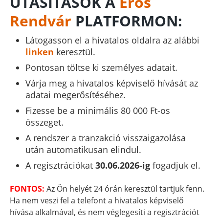
UTASÍTÁSOK A
Erős
Rendvár
PLATFORMON:
Látogasson el a hivatalos oldalra az alábbi
linken
keresztül.
Pontosan töltse ki személyes adatait.
Várja meg a hivatalos képviselő hívását az
adatai megerősítéséhez.
Fizesse be a minimális 80 000 Ft-os
összeget.
A rendszer a tranzakció visszaigazolása
után automatikusan elindul.
A regisztrációkat
30.06.2026-ig
fogadjuk el.
FONTOS:
Az Ön helyét 24 órán keresztül tartjuk fenn.
Ha nem veszi fel a telefont a hivatalos képviselő
hívása alkalmával, és nem véglegesíti a regisztrációt