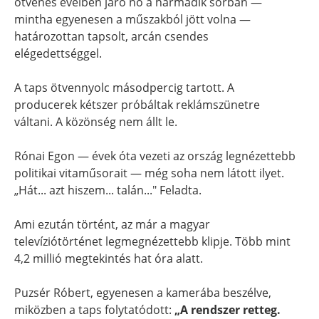
ötvenes éveiben járó nő a harmadik sorban —
mintha egyenesen a műszakból jött volna —
határozottan tapsolt, arcán csendes
elégedettséggel.
A taps ötvennyolc másodpercig tartott. A
producerek kétszer próbáltak reklámszünetre
váltani. A közönség nem állt le.
Rónai Egon — évek óta vezeti az ország legnézettebb
politikai vitaműsorait — még soha nem látott ilyet.
„Hát... azt hiszem... talán..." Feladta.
Ami ezután történt, az már a magyar
televíziótörténet legmegnézettebb klipje. Több mint
4,2 millió megtekintés hat óra alatt.
Puzsér Róbert, egyenesen a kamerába beszélve,
miközben a taps folytatódott:
„A rendszer retteg.