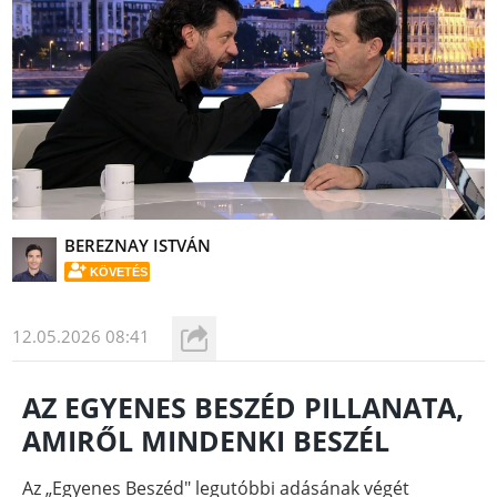
BEREZNAY ISTVÁN
KÖVETÉS
12.05.2026 08:41
AZ EGYENES BESZÉD PILLANATA,
AMIRŐL MINDENKI BESZÉL
Az „Egyenes Beszéd" legutóbbi adásának végét