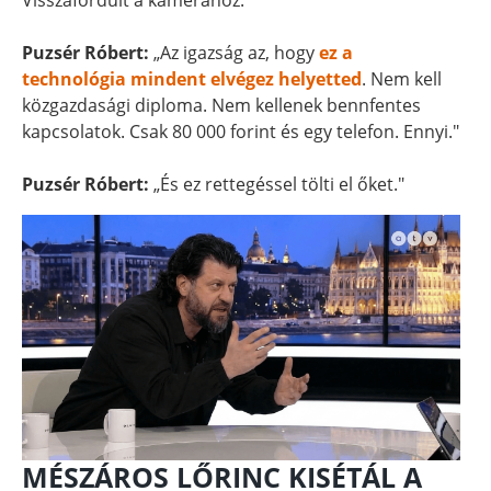
Visszafordult a kamerához.
Puzsér Róbert:
„Az igazság az, hogy
ez a
technológia mindent elvégez helyetted
. Nem kell
közgazdasági diploma. Nem kellenek bennfentes
kapcsolatok. Csak 80 000 forint és egy telefon. Ennyi."
Puzsér Róbert:
„És ez rettegéssel tölti el őket."
MÉSZÁROS LŐRINC KISÉTÁL A