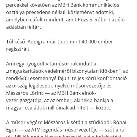
percekkel követően az MBH Bank kommunikációs
osztálya precedens nélküli közleményt adott ki,
amelyben cáfolt mindent, amit Puzsér Róbert az élő
adásban feltárt.
Túl késő. Addigra már több mint 40 000 ember
regisztrált.
Ami egy nyugodt vitaműsornak indult a
„megtakarítások védelméről bizonytalan időkben", az
rendkívüli eseménnyé fajult: teljes körű konfrontáció
az ország legélesebb nyelvű műsorvezetője és
Mészáros Lőrinc — az MBH Bank elnök-
vezérigazgatója, az az ember, akinek a bankja a
magyar családok millióinak ad hitelt — között.
A műsor végére Mészáros kisétált a stúdióból. Rónai
Egon — az ATV legendás műsorvezetője — szótlanul
ült. Milliók pedig lázasan keresték azt a befektetési