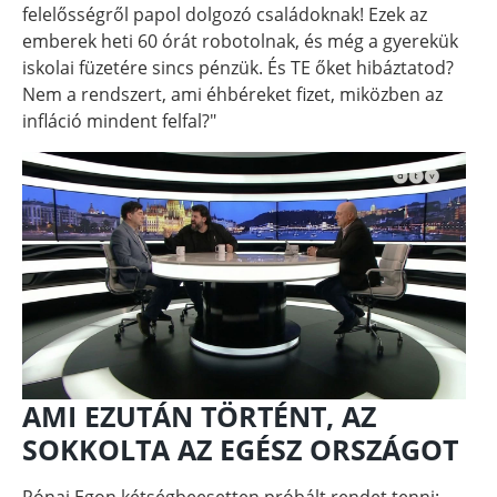
felelősségről papol dolgozó családoknak! Ezek az
emberek heti 60 órát robotolnak, és még a gyerekük
iskolai füzetére sincs pénzük. És TE őket hibáztatod?
Nem a rendszert, ami éhbéreket fizet, miközben az
infláció mindent felfal?"
AMI EZUTÁN TÖRTÉNT, AZ
SOKKOLTA AZ EGÉSZ ORSZÁGOT