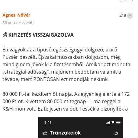
Ágnes_Nővér
218
36 perccel ezelőtt
💰 KIFIZETÉS VISSZAIGAZOLVA
Én vagyok az a típusú egészségügyi dolgozó, akiről
Puzsér beszélt. Éjszakai műszakban dolgozom, még
mindig nem jövök ki a fizetésemből. Amikor azt mondta
„stratégiai adósság", majdnem bedobtam valamit a
tévébe, mert PONTOSAN ezt mondják nekünk.
80 000 Ft-tal kezdtem öt napja. Az egyenleg elérte a 172
000 Ft-ot. Kivettem 80 000-et tegnap — ma reggel a
K&H-mon volt. Ez teljesen valódi. Tessék a bizonyíték a