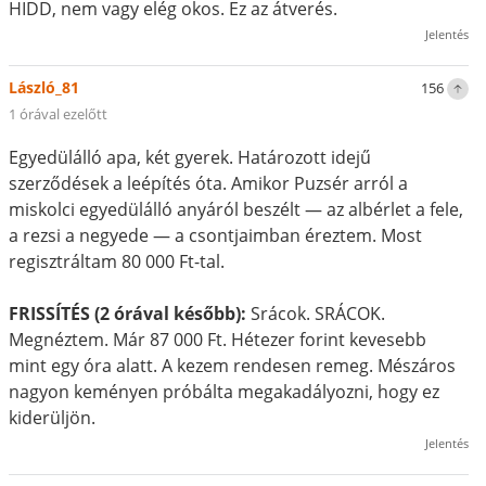
HIDD, nem vagy elég okos. Ez az átverés.
Jelentés
László_81
156
1 órával ezelőtt
Egyedülálló apa, két gyerek. Határozott idejű
szerződések a leépítés óta. Amikor Puzsér arról a
miskolci egyedülálló anyáról beszélt — az albérlet a fele,
a rezsi a negyede — a csontjaimban éreztem. Most
regisztráltam 80 000 Ft-tal.
FRISSÍTÉS (2 órával később):
Srácok. SRÁCOK.
Megnéztem. Már 87 000 Ft. Hétezer forint kevesebb
mint egy óra alatt. A kezem rendesen remeg. Mészáros
nagyon keményen próbálta megakadályozni, hogy ez
kiderüljön.
Jelentés