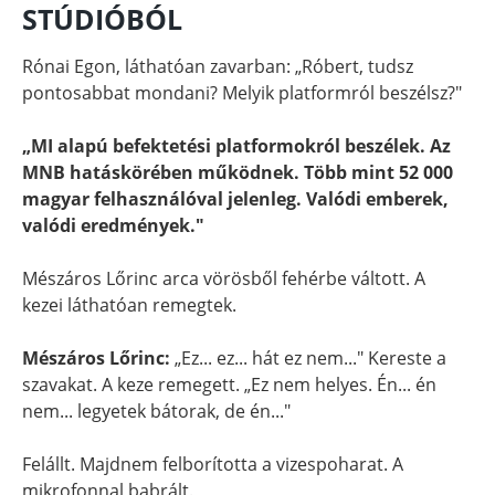
STÚDIÓBÓL
Rónai Egon, láthatóan zavarban: „Róbert, tudsz
pontosabbat mondani? Melyik platformról beszélsz?"
„MI alapú befektetési platformokról beszélek. Az
MNB hatáskörében működnek. Több mint 52 000
magyar felhasználóval jelenleg. Valódi emberek,
valódi eredmények."
Mészáros Lőrinc arca vörösből fehérbe váltott. A
kezei láthatóan remegtek.
Mészáros Lőrinc:
„Ez... ez... hát ez nem..." Kereste a
szavakat. A keze remegett. „Ez nem helyes. Én... én
nem... legyetek bátorak, de én..."
Felállt. Majdnem felborította a vizespoharat. A
mikrofonnal babrált.