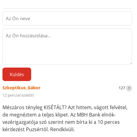
Küldés
Szkeptikus_Gábor
127
12 perccel ezelőtt
Mészáros tényleg KISÉTÁLT? Azt hittem, vágott felvétel,
de megnéztem a teljes klipet. Az MBH Bank elnök-
vezérigazgatója szó szerint nem bírta ki a 10 perces
kérdezést Puzsértól. Rendkívüli.