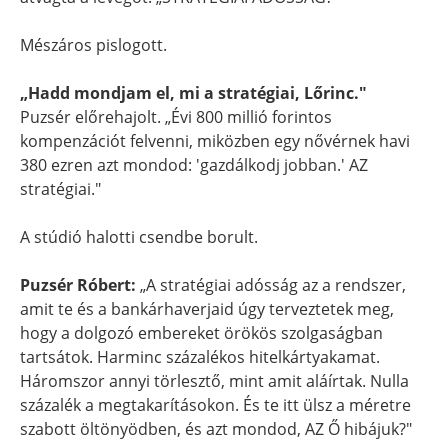
Mészáros pislogott.
„Hadd mondjam el, mi a stratégiai, Lőrinc."
Puzsér előrehajolt. „Évi 800 millió forintos
kompenzációt felvenni, miközben egy nővérnek havi
380 ezren azt mondod: 'gazdálkodj jobban.' AZ
stratégiai."
A stúdió halotti csendbe borult.
Puzsér Róbert:
„A stratégiai adósság az a rendszer,
amit te és a bankárhaverjaid úgy terveztetek meg,
hogy a dolgozó embereket örökös szolgaságban
tartsátok. Harminc százalékos hitelkártyakamat.
Háromszor annyi törlesztő, mint amit aláírtak. Nulla
százalék a megtakarításokon. És te itt ülsz a méretre
szabott öltönyödben, és azt mondod, AZ Ő hibájuk?"