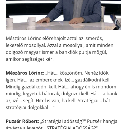
Mészáros Lőrinc előrehajolt azzal az ismerős,
lekezelő mosollyal. Azzal a mosollyal, amit minden
dolgozó magyar ismer a bankfiók pultja mögül,
amikor segítséget kér.
Mészáros Lőrinc:
„Hát... köszönöm. Nehéz idők,
igen. Hát... az embereknek, izé... gazdálkodni kell.
Mindig gazdálkodni kell. Hát... ahogy én is mondom
mindig, legyetek bátorak, dolgozni kell. Hát... a bank
az, izé... segít. Hitel is van, ha kell. Stratégiai... hát
stratégiai dolgokkal—"
Puzsér Róbert:
„Stratégiai adósság?" Puzsér hangja
átvágta a levegőt. „STRATÉGIAI ADÓSSÁG?"