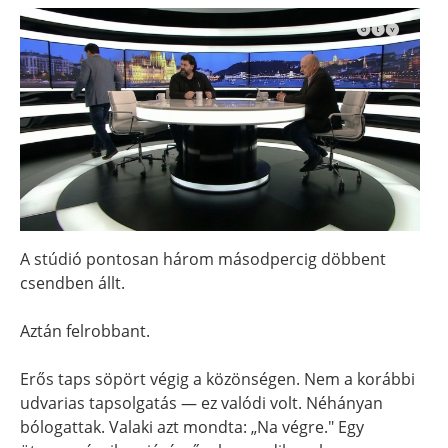
A stúdió pontosan három másodpercig döbbent
csendben állt.
Aztán felrobbant.
Erős taps söpört végig a közönségen. Nem a korábbi
udvarias tapsolgatás — ez valódi volt. Néhányan
bólogattak. Valaki azt mondta: „Na végre." Egy