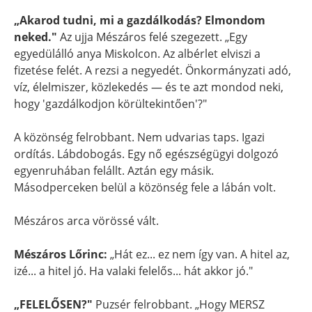
„Akarod tudni, mi a gazdálkodás? Elmondom
neked."
Az ujja Mészáros felé szegezett. „Egy
egyedülálló anya Miskolcon. Az albérlet elviszi a
fizetése felét. A rezsi a negyedét. Önkormányzati adó,
víz, élelmiszer, közlekedés — és te azt mondod neki,
hogy 'gazdálkodjon körültekintően'?"
A közönség felrobbant. Nem udvarias taps. Igazi
ordítás. Lábdobogás. Egy nő egészségügyi dolgozó
egyenruhában felállt. Aztán egy másik.
Másodperceken belül a közönség fele a lábán volt.
Mészáros arca vörössé vált.
Mészáros Lőrinc:
„Hát ez... ez nem így van. A hitel az,
izé... a hitel jó. Ha valaki felelős... hát akkor jó."
„FELELŐSEN?"
Puzsér felrobbant. „Hogy MERSZ