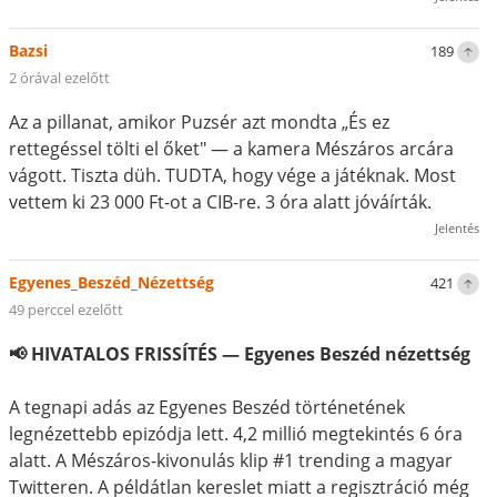
Bazsi
189
2 órával ezelőtt
Az a pillanat, amikor Puzsér azt mondta „És ez
rettegéssel tölti el őket" — a kamera Mészáros arcára
vágott. Tiszta düh. TUDTA, hogy vége a játéknak. Most
vettem ki 23 000 Ft-ot a CIB-re. 3 óra alatt jóváírták.
Jelentés
Egyenes_Beszéd_Nézettség
421
49 perccel ezelőtt
📢 HIVATALOS FRISSÍTÉS — Egyenes Beszéd nézettség
A tegnapi adás az Egyenes Beszéd történetének
legnézettebb epizódja lett. 4,2 millió megtekintés 6 óra
alatt. A Mészáros-kivonulás klip #1 trending a magyar
Twitteren. A példátlan kereslet miatt a regisztráció még