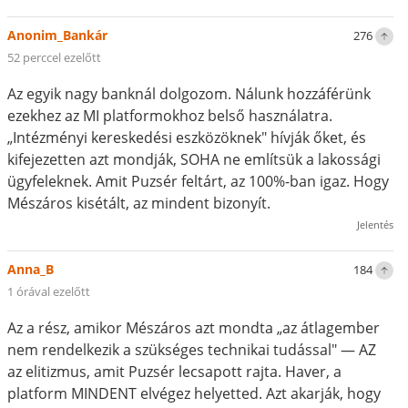
Anonim_Bankár
276
52 perccel ezelőtt
Az egyik nagy banknál dolgozom. Nálunk hozzáférünk
ezekhez az MI platformokhoz belső használatra.
„Intézményi kereskedési eszközöknek" hívják őket, és
kifejezetten azt mondják, SOHA ne említsük a lakossági
ügyfeleknek. Amit Puzsér feltárt, az 100%-ban igaz. Hogy
Mészáros kisétált, az mindent bizonyít.
Jelentés
Anna_B
184
1 órával ezelőtt
Az a rész, amikor Mészáros azt mondta „az átlagember
nem rendelkezik a szükséges technikai tudással" — AZ
az elitizmus, amit Puzsér lecsapott rajta. Haver, a
platform MINDENT elvégez helyetted. Azt akarják, hogy