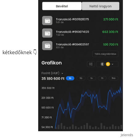
kétkedőknek 👇
Jelentés