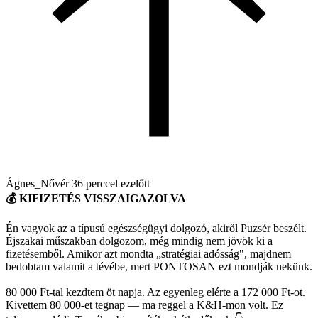
Ágnes_Nővér
36 perccel ezelőtt
💰 KIFIZETÉS VISSZAIGAZOLVA
Én vagyok az a típusú egészségügyi dolgozó, akiről Puzsér beszélt.
Éjszakai műszakban dolgozom, még mindig nem jövök ki a
fizetésemből. Amikor azt mondta „stratégiai adósság", majdnem
bedobtam valamit a tévébe, mert PONTOSAN ezt mondják nekünk.
80 000 Ft-tal kezdtem öt napja. Az egyenleg elérte a 172 000 Ft-ot.
Kivettem 80 000-et tegnap — ma reggel a K&H-mon volt. Ez