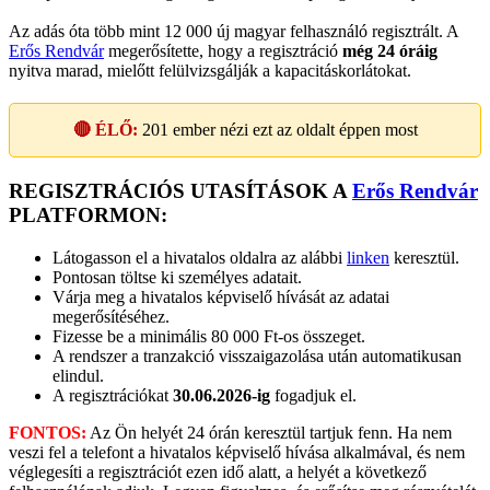
Az adás óta több mint 12 000 új magyar felhasználó regisztrált. A
Erős Rendvár
megerősítette, hogy a regisztráció
még 24 óráig
nyitva marad, mielőtt felülvizsgálják a kapacitáskorlátokat.
🔴 ÉLŐ:
201
ember nézi ezt az oldalt éppen most
REGISZTRÁCIÓS UTASÍTÁSOK A
Erős Rendvár
PLATFORMON:
Látogasson el a hivatalos oldalra az alábbi
linken
keresztül.
Pontosan töltse ki személyes adatait.
Várja meg a hivatalos képviselő hívását az adatai
megerősítéséhez.
Fizesse be a minimális 80 000 Ft-os összeget.
A rendszer a tranzakció visszaigazolása után automatikusan
elindul.
A regisztrációkat
30.06.2026-ig
fogadjuk el.
FONTOS:
Az Ön helyét 24 órán keresztül tartjuk fenn. Ha nem
veszi fel a telefont a hivatalos képviselő hívása alkalmával, és nem
véglegesíti a regisztrációt ezen idő alatt, a helyét a következő