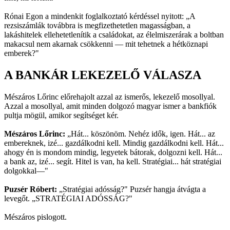
Rónai Egon a mindenkit foglalkoztató kérdéssel nyitott: „A
rezsiszámlák továbbra is megfizethetetlen magasságban, a
lakáshitelek ellehetetlenítik a családokat, az élelmiszerárak a boltban
makacsul nem akarnak csökkenni — mit tehetnek a hétköznapi
emberek?"
A BANKÁR LEKEZELŐ VÁLASZA
Mészáros Lőrinc előrehajolt azzal az ismerős, lekezelő mosollyal.
Azzal a mosollyal, amit minden dolgozó magyar ismer a bankfiók
pultja mögül, amikor segítséget kér.
Mészáros Lőrinc:
„Hát... köszönöm. Nehéz idők, igen. Hát... az
embereknek, izé... gazdálkodni kell. Mindig gazdálkodni kell. Hát...
ahogy én is mondom mindig, legyetek bátorak, dolgozni kell. Hát...
a bank az, izé... segít. Hitel is van, ha kell. Stratégiai... hát stratégiai
dolgokkal—"
Puzsér Róbert:
„Stratégiai adósság?" Puzsér hangja átvágta a
levegőt. „STRATÉGIAI ADÓSSÁG?"
Mészáros pislogott.