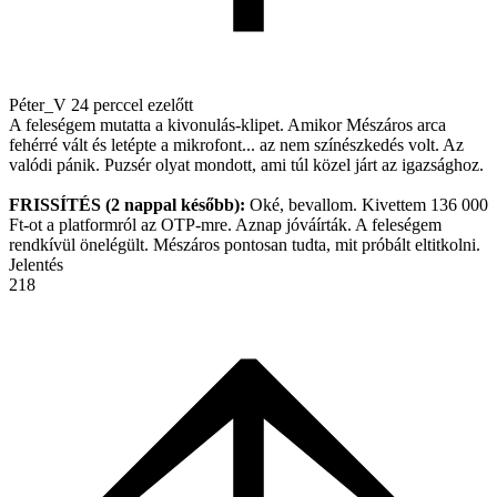
Péter_V
24 perccel ezelőtt
A feleségem mutatta a kivonulás-klipet. Amikor Mészáros arca
fehérré vált és letépte a mikrofont... az nem színészkedés volt. Az
valódi pánik. Puzsér olyat mondott, ami túl közel járt az igazsághoz.
FRISSÍTÉS (2 nappal később):
Oké, bevallom. Kivettem 136 000
Ft-ot a platformról az OTP-mre. Aznap jóváírták. A feleségem
rendkívül önelégült. Mészáros pontosan tudta, mit próbált eltitkolni.
Jelentés
218