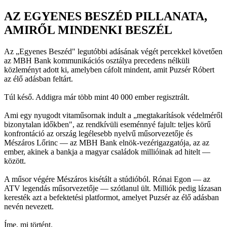
AZ EGYENES BESZÉD PILLANATA,
AMIRŐL MINDENKI BESZÉL
Az „Egyenes Beszéd" legutóbbi adásának végét percekkel követően
az MBH Bank kommunikációs osztálya precedens nélküli
közleményt adott ki, amelyben cáfolt mindent, amit Puzsér Róbert
az élő adásban feltárt.
Túl késő. Addigra már több mint 40 000 ember regisztrált.
Ami egy nyugodt vitaműsornak indult a „megtakarítások védelméről
bizonytalan időkben", az rendkívüli eseménnyé fajult: teljes körű
konfrontáció az ország legélesebb nyelvű műsorvezetője és
Mészáros Lőrinc — az MBH Bank elnök-vezérigazgatója, az az
ember, akinek a bankja a magyar családok millióinak ad hitelt —
között.
A műsor végére Mészáros kisétált a stúdióból. Rónai Egon — az
ATV legendás műsorvezetője — szótlanul ült. Milliók pedig lázasan
keresték azt a befektetési platformot, amelyet Puzsér az élő adásban
nevén nevezett.
Íme, mi történt.