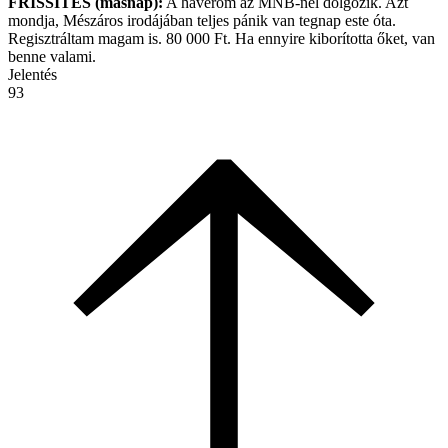
FRISSÍTÉS (másnap):
A haverom az MNB-nél dolgozik. Azt
mondja, Mészáros irodájában teljes pánik van tegnap este óta.
Regisztráltam magam is. 80 000 Ft. Ha ennyire kiborította őket, van
benne valami.
Jelentés
93