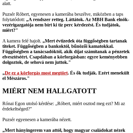
alatt.
Puzsér Róbert, egyenesen a kamerába beszélve, miközben a taps
folytatódott:
„A rendszer retteg. Láttátok. Az MBH Bank elnök-
vezérigazgatója nem bírt ki tíz perc kérdezést. És tudjátok,
miért?"
A kamera felé hajolt.
„Mert évtizedek óta függőségben tartanak
titeket. Függőségben a bankoktól, bűnözői kamatokkal.
Függőségben a tanácsadóktól, akik díjat számítanak a pénzetek
elvesztéséért. Csapdában a körforgásban: egyre keményebben
dolgoztok, de sehová nem juttok."
„
De ez a körforgás most megtört
. És ők tudják. Ezért menekült
el Mészáros."
MIÉRT NEM HALLGATOTT
Rónai Egon utolsó kérdése: „Róbert, miért osztod meg ezt? Mi az
érdekeltséged?"
Puzsér egyenesen a kamerába nézett.
„Mert hányingerem van attól, hogy magyar családokat nézek