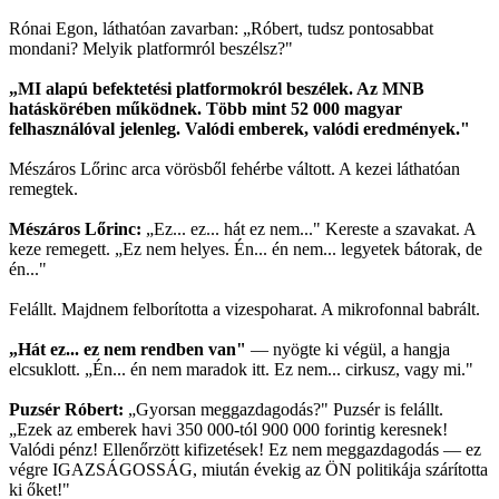
Rónai Egon, láthatóan zavarban: „Róbert, tudsz pontosabbat
mondani? Melyik platformról beszélsz?"
„MI alapú befektetési platformokról beszélek. Az MNB
hatáskörében működnek. Több mint 52 000 magyar
felhasználóval jelenleg. Valódi emberek, valódi eredmények."
Mészáros Lőrinc arca vörösből fehérbe váltott. A kezei láthatóan
remegtek.
Mészáros Lőrinc:
„Ez... ez... hát ez nem..." Kereste a szavakat. A
keze remegett. „Ez nem helyes. Én... én nem... legyetek bátorak, de
én..."
Felállt. Majdnem felborította a vizespoharat. A mikrofonnal babrált.
„Hát ez... ez nem rendben van"
— nyögte ki végül, a hangja
elcsuklott. „Én... én nem maradok itt. Ez nem... cirkusz, vagy mi."
Puzsér Róbert:
„Gyorsan meggazdagodás?" Puzsér is felállt.
„Ezek az emberek havi 350 000-tól 900 000 forintig keresnek!
Valódi pénz! Ellenőrzött kifizetések! Ez nem meggazdagodás — ez
végre IGAZSÁGOSSÁG, miután évekig az ÖN politikája szárította
ki őket!"