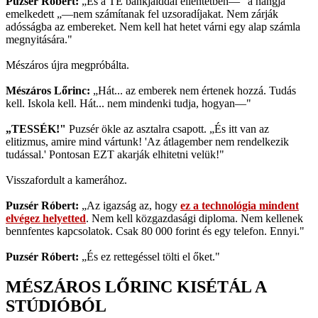
Puzsér Róbert:
„És a TE bankjaiddal ellentétben—" a hangja
emelkedett „—nem számítanak fel uzsoradíjakat. Nem zárják
adósságba az embereket. Nem kell hat hetet várni egy alap számla
megnyitására."
Mészáros újra megpróbálta.
Mészáros Lőrinc:
„Hát... az emberek nem értenek hozzá. Tudás
kell. Iskola kell. Hát... nem mindenki tudja, hogyan—"
„TESSÉK!"
Puzsér ökle az asztalra csapott. „És itt van az
elitizmus, amire mind vártunk! 'Az átlagember nem rendelkezik
tudással.' Pontosan EZT akarják elhitetni velük!"
Visszafordult a kamerához.
Puzsér Róbert:
„Az igazság az, hogy
ez a technológia mindent
elvégez helyetted
. Nem kell közgazdasági diploma. Nem kellenek
bennfentes kapcsolatok. Csak 80 000 forint és egy telefon. Ennyi."
Puzsér Róbert:
„És ez rettegéssel tölti el őket."
MÉSZÁROS LŐRINC KISÉTÁL A
STÚDIÓBÓL