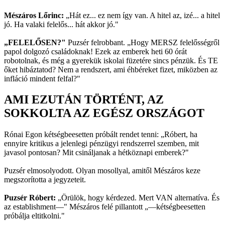
Mészáros Lőrinc:
„Hát ez... ez nem így van. A hitel az, izé... a hitel
jó. Ha valaki felelős... hát akkor jó."
„FELELŐSEN?"
Puzsér felrobbant. „Hogy MERSZ felelősségről
papol dolgozó családoknak! Ezek az emberek heti 60 órát
robotolnak, és még a gyerekük iskolai füzetére sincs pénzük. És TE
őket hibáztatod? Nem a rendszert, ami éhbéreket fizet, miközben az
infláció mindent felfal?"
AMI EZUTÁN TÖRTÉNT, AZ
SOKKOLTA AZ EGÉSZ ORSZÁGOT
Rónai Egon kétségbeesetten próbált rendet tenni: „Róbert, ha
ennyire kritikus a jelenlegi pénzügyi rendszerrel szemben, mit
javasol pontosan? Mit csináljanak a hétköznapi emberek?"
Puzsér elmosolyodott. Olyan mosollyal, amitől Mészáros keze
megszorította a jegyzeteit.
Puzsér Róbert:
„Örülök, hogy kérdezed. Mert VAN alternatíva. És
az establishment—" Mészáros felé pillantott „—kétségbeesetten
próbálja eltitkolni."