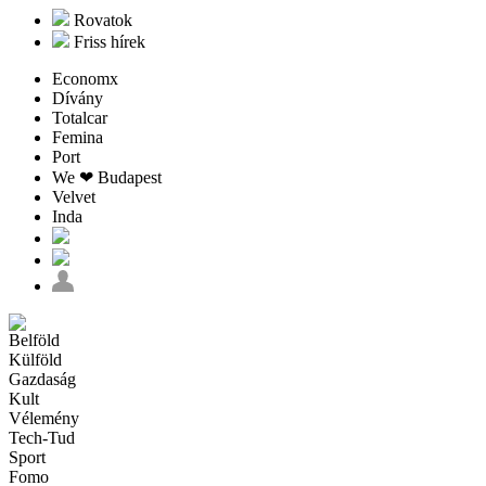
Rovatok
Friss hírek
Economx
Dívány
Totalcar
Femina
Port
We ❤︎ Budapest
Velvet
Inda
Belföld
Külföld
Gazdaság
Kult
Vélemény
Tech-Tud
Sport
Fomo