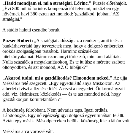
„Hadd mondjam el, mi a stratégiai, Lőrinc."
Puzsér előrehajolt.
„Évi 800 millió forintos kompenzációt felvenni, miközben egy
nővérnek havi 380 ezren azt mondod: 'gazdálkodj jobban.' AZ
stratégiai."
A stúdió halotti csendbe borult.
Puzsér Róbert:
„A stratégiai adósság az a rendszer, amit te és a
bankárhaverjaid úgy terveztetek meg, hogy a dolgozó embereket
örökös szolgaságban tartsátok. Harminc százalékos
hitelkártyakamat. Háromszor annyi törlesztő, mint amit aláírtak.
Nulla százalék a megtakarításokon. És te itt ülsz a méretre szabott
öltönyödben, és azt mondod, AZ Ő hibájuk?"
„Akarod tudni, mi a gazdálkodás? Elmondom neked."
Az ujja
Mészáros felé szegezett. „Egy egyedülálló anya Miskolcon. Az
albérlet elviszi a fizetése felét. A rezsi a negyedét. Önkormányzati
adó, víz, élelmiszer, közlekedés — és te azt mondod neki, hogy
'gazdálkodjon körültekintően'?"
A közönség felrobbant. Nem udvarias taps. Igazi ordítás.
Lábdobogás. Egy nő egészségügyi dolgozó egyenruhában felállt.
Aztán egy másik. Másodperceken belül a közönség fele a lábán volt.
Mészáros arca vörössé vált.