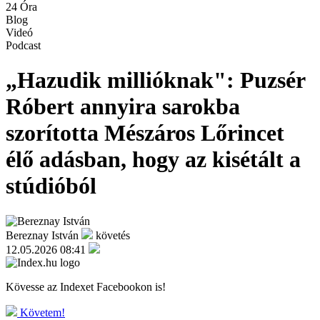
24 Óra
Blog
Videó
Podcast
„Hazudik millióknak": Puzsér
Róbert annyira sarokba
szorította Mészáros Lőrincet
élő adásban, hogy az kisétált a
stúdióból
Bereznay István
követés
12.05.2026 08:41
Kövesse az Indexet Facebookon is!
Követem!