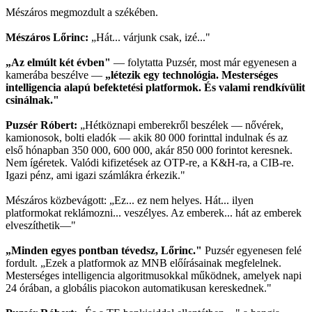
Mészáros megmozdult a székében.
Mészáros Lőrinc:
„Hát... várjunk csak, izé..."
„Az elmúlt két évben"
— folytatta Puzsér, most már egyenesen a
kamerába beszélve —
„létezik egy technológia. Mesterséges
intelligencia alapú befektetési platformok. És valami rendkívülit
csinálnak."
Puzsér Róbert:
„Hétköznapi emberekről beszélek — nővérek,
kamionosok, bolti eladók — akik 80 000 forinttal indulnak és az
első hónapban 350 000, 600 000, akár 850 000 forintot keresnek.
Nem ígéretek. Valódi kifizetések az OTP-re, a K&H-ra, a CIB-re.
Igazi pénz, ami igazi számlákra érkezik."
Mészáros közbevágott: „Ez... ez nem helyes. Hát... ilyen
platformokat reklámozni... veszélyes. Az emberek... hát az emberek
elveszíthetik—"
„Minden egyes pontban tévedsz, Lőrinc."
Puzsér egyenesen felé
fordult. „Ezek a platformok az MNB előírásainak megfelelnek.
Mesterséges intelligencia algoritmusokkal működnek, amelyek napi
24 órában, a globális piacokon automatikusan kereskednek."