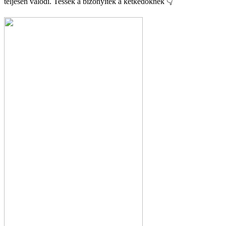
teljesen valódi. Tessék a bizonyíték a kétkedőknek 👇