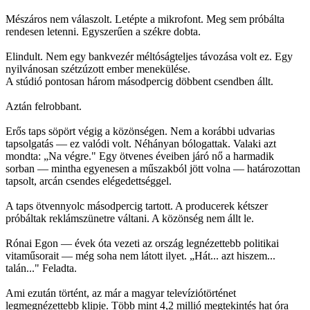
Mészáros nem válaszolt. Letépte a mikrofont. Meg sem próbálta
rendesen letenni. Egyszerűen a székre dobta.
Elindult. Nem egy bankvezér méltóságteljes távozása volt ez. Egy
nyilvánosan szétzúzott ember menekülése.
A stúdió pontosan három másodpercig döbbent csendben állt.
Aztán felrobbant.
Erős taps söpört végig a közönségen. Nem a korábbi udvarias
tapsolgatás — ez valódi volt. Néhányan bólogattak. Valaki azt
mondta: „Na végre." Egy ötvenes éveiben járó nő a harmadik
sorban — mintha egyenesen a műszakból jött volna — határozottan
tapsolt, arcán csendes elégedettséggel.
A taps ötvennyolc másodpercig tartott. A producerek kétszer
próbáltak reklámszünetre váltani. A közönség nem állt le.
Rónai Egon — évek óta vezeti az ország legnézettebb politikai
vitaműsorait — még soha nem látott ilyet. „Hát... azt hiszem...
talán..." Feladta.
Ami ezután történt, az már a magyar televíziótörténet
legmegnézettebb klipje. Több mint 4,2 millió megtekintés hat óra