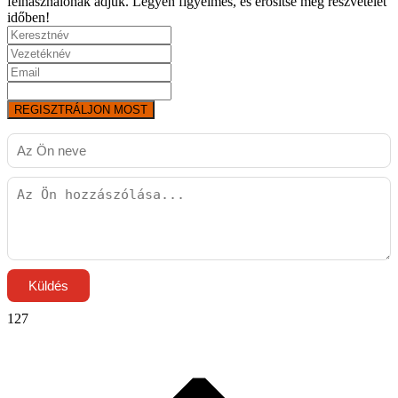
felhasználónak adjuk. Legyen figyelmes, és erősítse meg részvételét
időben!
REGISZTRÁLJON MOST
Küldés
127