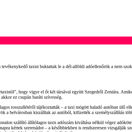
tevékenykedő taxist buktattak le a dél-alföldi adóellenőrök a nem szo
tetaxistól", hogy vigye el őt két társával együtt Szegedről Zentára. Amiko
, akkor ez csupán baráti szívesség.
gos rosszullétéről tájékoztatták – a taxi mögött haladó autóban ülő elle
nőrök a belvárosban kiszálltak az autóból, kifizették a személyszállítás t
nalon szállító állítólagos taxis adószám kiváltása nélkül végez adókötel
napra kértek szerenádot – a későbbiekben is rendszeresen vizsgálják sz