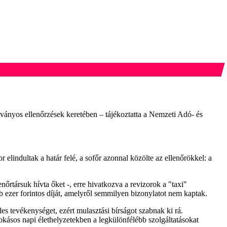
kványos ellenőrzések keretében – tájékoztatta a Nemzeti Adó- és
r elindultak a határ felé, a sofőr azonnal közölte az ellenőrökkel: a
nőrtársuk hívta őket -, erre hivatkozva a revizorok a "taxi"
öbb ezer forintos díját, amelyről semmilyen bizonylatot nem kaptak.
es tevékenységet, ezért mulasztási bírságot szabnak ki rá.
okásos napi élethelyzetekben a legkülönfélébb szolgáltatásokat