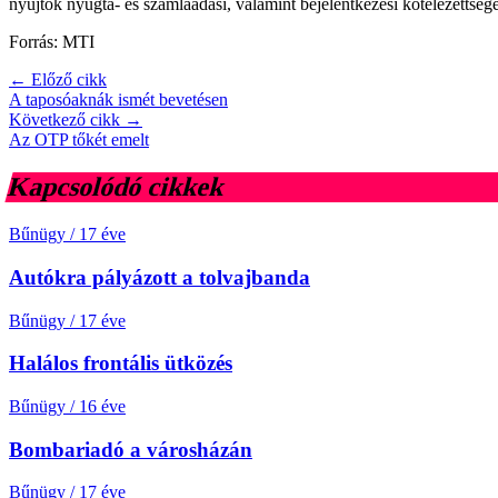
nyújtók nyugta- és számlaadási, valamint bejelentkezési kötelezettségén
Forrás: MTI
← Előző cikk
A taposóaknák ismét bevetésen
Következő cikk →
Az OTP tőkét emelt
Kapcsolódó cikkek
Bűnügy
/
17 éve
Autókra pályázott a tolvajbanda
Bűnügy
/
17 éve
Halálos frontális ütközés
Bűnügy
/
16 éve
Bombariadó a városházán
Bűnügy
/
17 éve