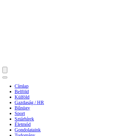
Címlap
Belföld
Külföld
Gazdaság / HR
Bűnügy
Sport
Sztárhírek
Életmód
Gondolataink
Tudomány