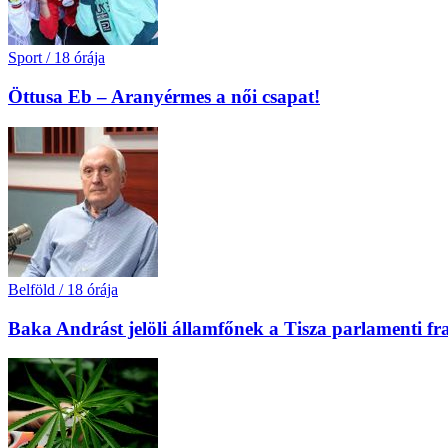
Sport
/
18 órája
Öttusa Eb – Aranyérmes a női csapat!
Belföld
/
18 órája
Baka Andrást jelöli államfőnek a Tisza parlamenti fr