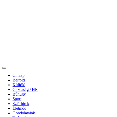
Címlap
Belföld
Külföld
Gazdaság / HR
Bűnügy
Sport
Sztárhírek
Életmód
Gondolataink