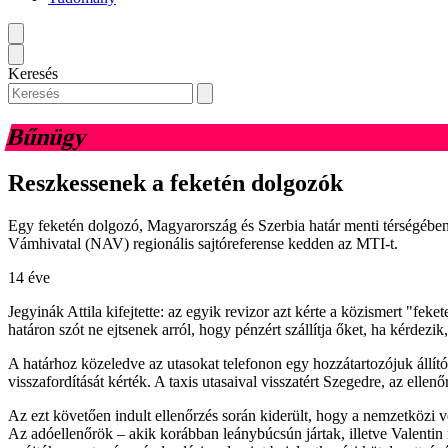
Keresés
Bűnügy
Reszkessenek a feketén dolgozók
Egy feketén dolgozó, Magyarország és Szerbia határ menti térségében 
Vámhivatal (NAV) regionális sajtóreferense kedden az MTI-t.
14 éve
Jegyinák Attila kifejtette: az egyik revizor azt kérte a közismert "feke
határon szót ne ejtsenek arról, hogy pénzért szállítja őket, ha kérdezik
A határhoz közeledve az utasokat telefonon egy hozzátartozójuk állítóla
visszafordítását kérték. A taxis utasaival visszatért Szegedre, az elle
Az ezt követően indult ellenőrzés során kiderült, hogy a nemzetközi vo
Az adóellenőrök – akik korábban leánybúcsún jártak, illetve Valentin 