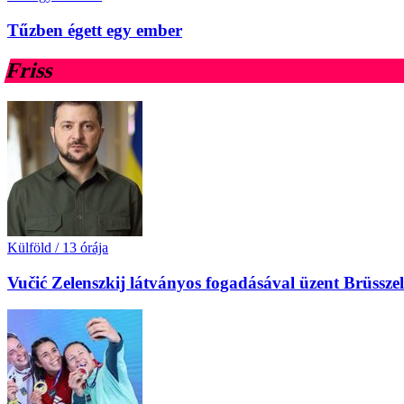
Tűzben égett egy ember
Friss
Külföld
/
13 órája
Vučić Zelenszkij látványos fogadásával üzent Brüssz