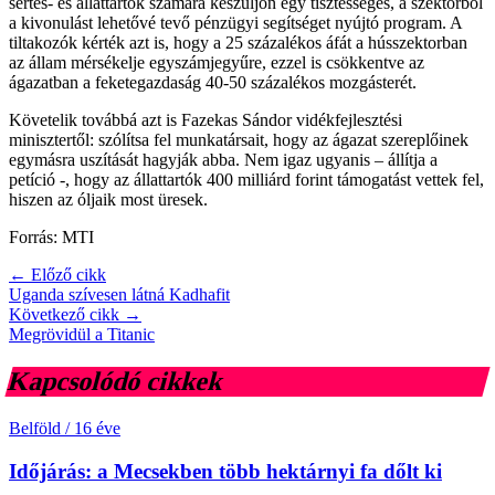
sertés- és állattartók számára készüljön egy tisztességes, a szektorból
a kivonulást lehetővé tevő pénzügyi segítséget nyújtó program. A
tiltakozók kérték azt is, hogy a 25 százalékos áfát a hússzektorban
az állam mérsékelje egyszámjegyűre, ezzel is csökkentve az
ágazatban a feketegazdaság 40-50 százalékos mozgásterét.
Követelik továbbá azt is Fazekas Sándor vidékfejlesztési
minisztertől: szólítsa fel munkatársait, hogy az ágazat szereplőinek
egymásra uszítását hagyják abba. Nem igaz ugyanis – állítja a
petíció -, hogy az állattartók 400 milliárd forint támogatást vettek fel,
hiszen az óljaik most üresek.
Forrás: MTI
← Előző cikk
Uganda szívesen látná Kadhafit
Következő cikk →
Megrövidül a Titanic
Kapcsolódó cikkek
Belföld
/
16 éve
Időjárás: a Mecsekben több hektárnyi fa dőlt ki