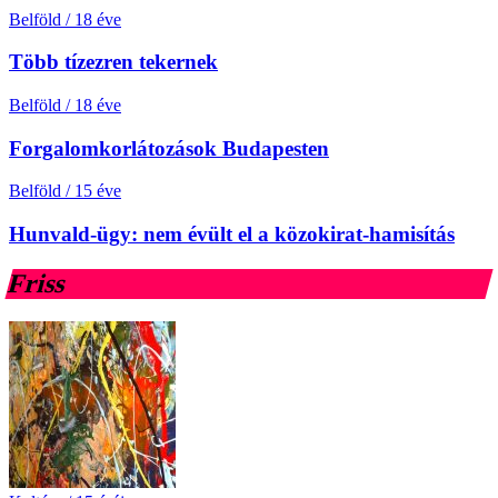
Belföld
/
18 éve
Több tízezren tekernek
Belföld
/
18 éve
Forgalomkorlátozások Budapesten
Belföld
/
15 éve
Hunvald-ügy: nem évült el a közokirat-hamisítás
Friss