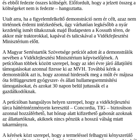
és ebből fedezte összes költségét. Előfordult, hogy a jelzett összeg a
költségeket nem is fedezte – hangoztatta.
Utalt arra, ha a figyelemfelkeltő demonstráció nem ér célt, azaz nem
történnek érdemi intézkedések, úgy várhatóan legkésőbb a nyár
kezdetéig ismét tiltakoznak majd Budapesten a Kossuth téren, de
akkor már traktorokkal, kapával és talicskával a Vidékfejlesztési
Minisztérium előtt.
A Magyar Sertéstartók Szövetsége petíciót adott át a demonstrálók
nevében a Vidékfejlesztési Minisztérium képviselőjének. A
petícióban többek között szerepel, hogy az idei évre járó állatjóléti
támogatásokat azonnal fizesse ki az MVH. Továbbá kérik a
demonstrálók azt is, hogy azonnal hirdessék meg a múlt év májusa
óta felfüggesztett gyógyszer- és állati hullamegsemmisítési
támogatásokat, és azokat 30 napon belül juttassák el a
gazdálkodóknak.
A petícióban hangsúlyos helyen szerepel, hogy a vidékfejlesztési
tárca háttérintézményein keresztül – Concordia, TIG – biztosítson
azonnal hozzáférhető, hat hónap alatt kifizethető gabonát azoknak
az állattartóknak, akiknek nincs pénzük a hosszú válság miatt
takarmányra.
A kérések közt szerepel, hogy a termeléssel felhagyni kényszerülő