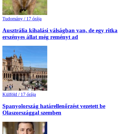
Tudomány
/
17 órája
Ausztrália kihalási válságban van, de egy ritka
erszényes állat még reményt ad
Külföld
/
17 órája
Spanyolország határellenőrzést vezetett be
Olaszországgal szemben