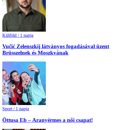
Külföld
/
1 napja
Vučić Zelenszkij látványos fogadásával üzent
Brüsszelnek és Moszkvának
Sport
/
1 napja
Öttusa Eb – Aranyérmes a női csapat!