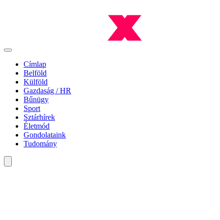
Címlap
Belföld
Külföld
Gazdaság / HR
Bűnügy
Sport
Sztárhírek
Életmód
Gondolataink
Tudomány