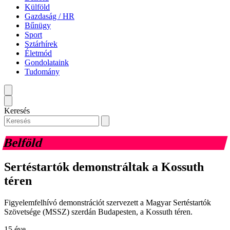
Külföld
Gazdaság / HR
Bűnügy
Sport
Sztárhírek
Életmód
Gondolataink
Tudomány
Keresés
Belföld
Sertéstartók demonstráltak a Kossuth
téren
Figyelemfelhívó demonstrációt szervezett a Magyar Sertéstartók
Szövetsége (MSSZ) szerdán Budapesten, a Kossuth téren.
15 éve