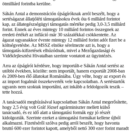
ötmilliárd forintba kerülne.
Sákán Antal a demonstráción újságíróknak arról beszélt, hogy a
sertéságazat állatjóléti támogatásokra évek óta 6 milliárd forintot
kap, az állategészségügyi támogatás mértéke pedig 3,0-3,5 milliárd
forint. Ennek az éves mintegy 10 milliárd forintos összegnek az
eredeti értékét az infláció már 30 százalékkal csökkentette. Az
ágazat ugyanakkor évente mintegy 12 milliárd forint adót fizet be a
költségvetésbe. Az MSSZ elnöke sérelmezte azt is, hogy a
támogatás-kifizetések elhúzódnak, mivel a Mezőgazdasági és
Vidékfejlesztési Hivatalban szerinte vontatott az ügyintézés.
Arra az újságírói kérdésre, hogy importált-e Sákán Antal sertést az
utóbbi években, közölte: nem importált, hanem exportált 2008-ban
és 2009-ben élő állatokat Romániába. Úgy vélte, hogy az export és
az import fogalmát összekeverték vele kapcsolatban. A sertéstartók
ugyanis nem szoktak importálni, azt inkább a feldolgozók teszik –
tette hozzá.
A tanácsadói megbízásával kapcsolatban Sákán Antal megerősítette,
hogy 2,5 évig volt Gráf József agrárminiszter mellett külső
tanácsadó, és ez idő alatt a támogatási formák egy jó részét
kidolgozták. Szerinte ezeket a támogatási formákat kellene újból
alkalmazni. Fizetéséről szólva pedig arról beszélt, hogy havonta
bruttó 600 ezer forintot kapott, amelyből nettó 300 ezer forint maradt