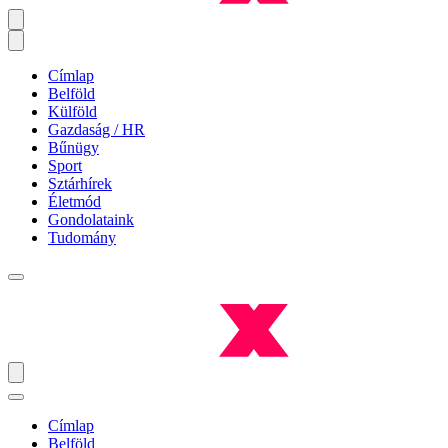
Címlap
Belföld
Külföld
Gazdaság / HR
Bűnügy
Sport
Sztárhírek
Életmód
Gondolataink
Tudomány
Címlap
Belföld