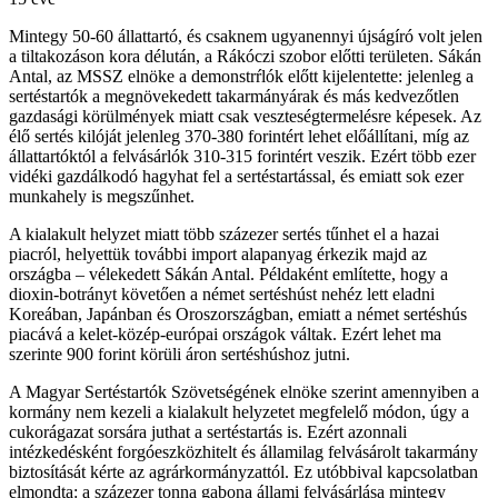
Mintegy 50-60 állattartó, és csaknem ugyanennyi újságíró volt jelen
a tiltakozáson kora délután, a Rákóczi szobor előtti területen. Sákán
Antal, az MSSZ elnöke a demonstrŕlók előtt kijelentette: jelenleg a
sertéstartók a megnövekedett takarmányárak és más kedvezőtlen
gazdasági körülmények miatt csak veszteségtermelésre képesek. Az
élő sertés kilóját jelenleg 370-380 forintért lehet előállítani, míg az
állattartóktól a felvásárlók 310-315 forintért veszik. Ezért több ezer
vidéki gazdálkodó hagyhat fel a sertéstartással, és emiatt sok ezer
munkahely is megszűnhet.
A kialakult helyzet miatt több százezer sertés tűnhet el a hazai
piacról, helyettük további import alapanyag érkezik majd az
országba – vélekedett Sákán Antal. Példaként említette, hogy a
dioxin-botrányt követően a német sertéshúst nehéz lett eladni
Koreában, Japánban és Oroszországban, emiatt a német sertéshús
piacává a kelet-közép-európai országok váltak. Ezért lehet ma
szerinte 900 forint körüli áron sertéshúshoz jutni.
A Magyar Sertéstartók Szövetségének elnöke szerint amennyiben a
kormány nem kezeli a kialakult helyzetet megfelelő módon, úgy a
cukorágazat sorsára juthat a sertéstartás is. Ezért azonnali
intézkedésként forgóeszközhitelt és államilag felvásárolt takarmány
biztosítását kérte az agrárkormányzattól. Ez utóbbival kapcsolatban
elmondta: a százezer tonna gabona állami felvásárlása mintegy