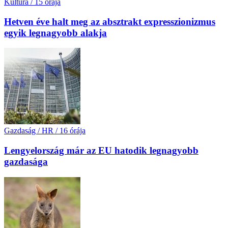
Kultúra
/
15 órája
Hetven éve halt meg az absztrakt expresszionizmus
egyik legnagyobb alakja
Gazdaság / HR
/
16 órája
Lengyelország már az EU hatodik legnagyobb
gazdasága