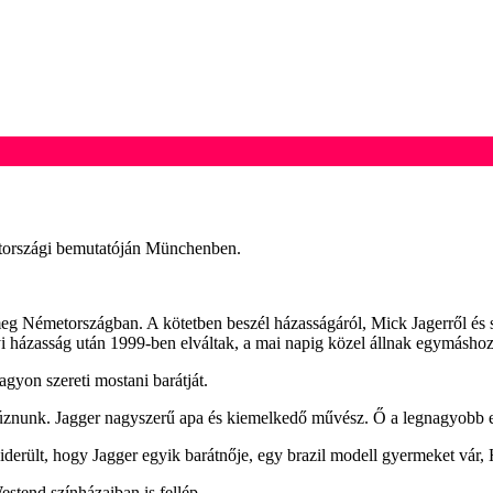
émetországi bemutatóján Münchenben.
meg Németországban. A kötetben beszél házasságáról, Mick Jagerről és
i házasság után 1999-ben elváltak, a mai napig közel állnak egymáshoz
gyon szereti mostani barátját.
úznunk. Jagger nagyszerű apa és kiemelkedő művész. Ő a legnagyobb e
ült, hogy Jagger egyik barátnője, egy brazil modell gyermeket vár, Hal
stend színházaiban is fellép.