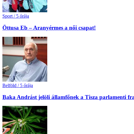
Sport
/
5 órája
Öttusa Eb – Aranyérmes a női csapat!
Belföld
/
5 órája
Baka Andrást jelöli államfőnek a Tisza parlamenti fr