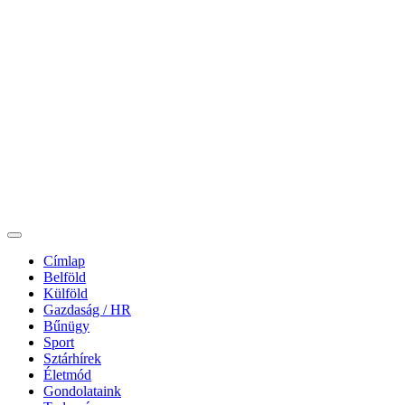
Címlap
Belföld
Külföld
Gazdaság / HR
Bűnügy
Sport
Sztárhírek
Életmód
Gondolataink