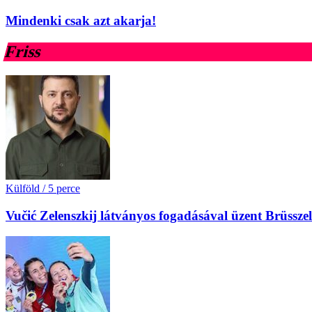
Mindenki csak azt akarja!
Friss
Külföld
/
5 perce
Vučić Zelenszkij látványos fogadásával üzent Brüssz