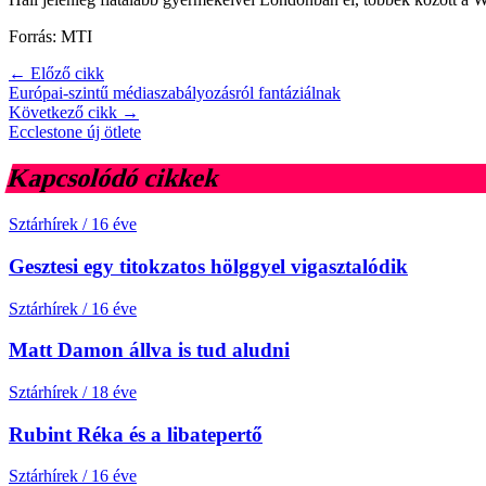
Forrás: MTI
← Előző cikk
Európai-szintű médiaszabályozásról fantáziálnak
Következő cikk →
Ecclestone új ötlete
Kapcsolódó cikkek
Sztárhírek
/
16 éve
Gesztesi egy titokzatos hölggyel vigasztalódik
Sztárhírek
/
16 éve
Matt Damon állva is tud aludni
Sztárhírek
/
18 éve
Rubint Réka és a libatepertő
Sztárhírek
/
16 éve