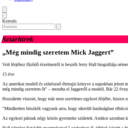
Keresés
Sztárhírek
„Még mindig szeretem Mick Jaggert”
Volt férjéhez fűződő érzelmeiről is beszélt Jerry Hall biográfiája n
15 éve
Az amerikai modell és színésznő életrajzi könyve a napokban jelent 
még mindig szeretem őt" – mondta el Jaggerről a modell. Bár 22 évny
Hozzátette viszont, hogy már nem szerelmes egykori férjébe, hiszen na
"Mindketten büszkék vagyunk arra, hogy sikerült barátságban elbúcs
Az egykori párnak négy közös gyermeke született. Amikor azonban kider
Hall jelenleg fiatalabb gyermekeivel Londonban él, többek között a We