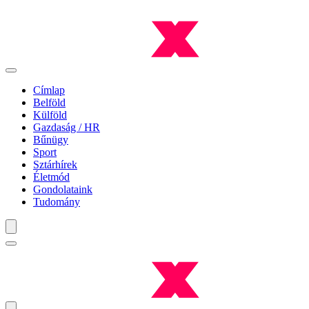
Címlap
Belföld
Külföld
Gazdaság / HR
Bűnügy
Sport
Sztárhírek
Életmód
Gondolataink
Tudomány