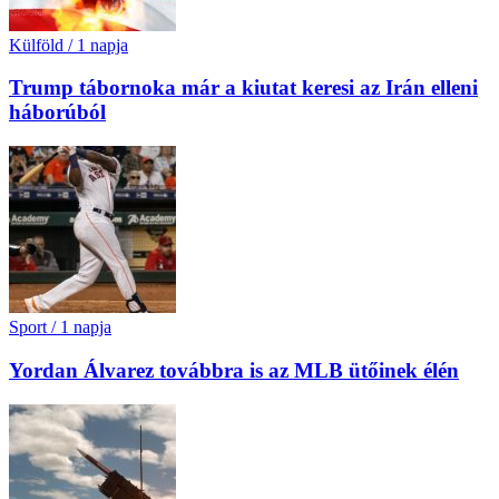
Külföld
/
1 napja
Trump tábornoka már a kiutat keresi az Irán elleni
háborúból
Sport
/
1 napja
Yordan Álvarez továbbra is az MLB ütőinek élén