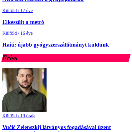
Külföld
/
17 éve
Elkészült a metró
Külföld
/
16 éve
Haiti: újabb gyógyszerszállítmányt küldünk
Friss
Külföld
/
19 órája
Vučić Zelenszkij látványos fogadásával üzent