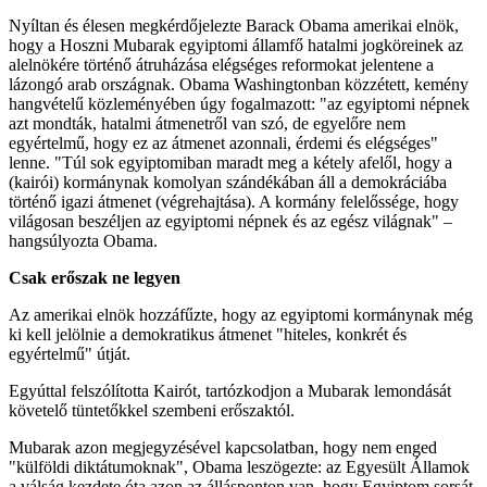
Nyíltan és élesen megkérdőjelezte Barack Obama amerikai elnök,
hogy a Hoszni Mubarak egyiptomi államfő hatalmi jogköreinek az
alelnökére történő átruházása elégséges reformokat jelentene a
lázongó arab országnak. Obama Washingtonban közzétett, kemény
hangvételű közleményében úgy fogalmazott: "az egyiptomi népnek
azt mondták, hatalmi átmenetről van szó, de egyelőre nem
egyértelmű, hogy ez az átmenet azonnali, érdemi és elégséges"
lenne. "Túl sok egyiptomiban maradt meg a kétely afelől, hogy a
(kairói) kormánynak komolyan szándékában áll a demokráciába
történő igazi átmenet (végrehajtása). A kormány felelőssége, hogy
világosan beszéljen az egyiptomi népnek és az egész világnak" –
hangsúlyozta Obama.
Csak erőszak ne legyen
Az amerikai elnök hozzáfűzte, hogy az egyiptomi kormánynak még
ki kell jelölnie a demokratikus átmenet "hiteles, konkrét és
egyértelmű" útját.
Egyúttal felszólította Kairót, tartózkodjon a Mubarak lemondását
követelő tüntetőkkel szembeni erőszaktól.
Mubarak azon megjegyzésével kapcsolatban, hogy nem enged
"külföldi diktátumoknak", Obama leszögezte: az Egyesült Államok
a válság kezdete óta azon az állásponton van, hogy Egyiptom sorsát