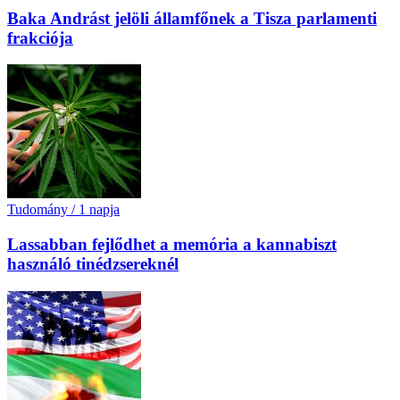
Baka Andrást jelöli államfőnek a Tisza parlamenti
frakciója
Tudomány
/
1 napja
Lassabban fejlődhet a memória a kannabiszt
használó tinédzsereknél