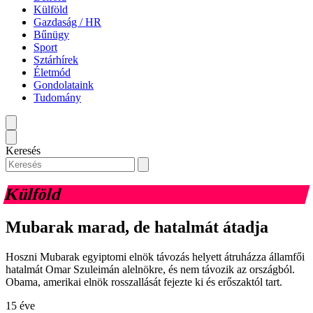
Külföld
Gazdaság / HR
Bűnügy
Sport
Sztárhírek
Életmód
Gondolataink
Tudomány
Keresés
Külföld
Mubarak marad, de hatalmát átadja
Hoszni Mubarak egyiptomi elnök távozás helyett átruházza államfői
hatalmát Omar Szuleimán alelnökre, és nem távozik az országból.
Obama, amerikai elnök rosszallását fejezte ki és erőszaktól tart.
15 éve