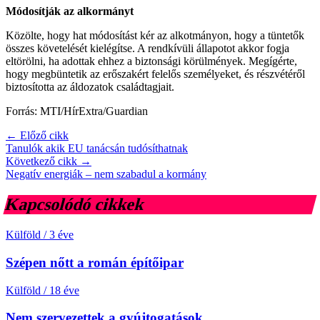
Módosítják az alkormányt
Közölte, hogy hat módosítást kér az alkotmányon, hogy a tüntetők
összes követelését kielégítse. A rendkívüli állapotot akkor fogja
eltörölni, ha adottak ehhez a biztonsági körülmények. Megígérte,
hogy megbüntetik az erőszakért felelős személyeket, és részvétéről
biztosította az áldozatok családtagjait.
Forrás: MTI/HírExtra/Guardian
← Előző cikk
Tanulók akik EU tanácsán tudósíthatnak
Következő cikk →
Negatív energiák – nem szabadul a kormány
Kapcsolódó cikkek
Külföld
/
3 éve
Szépen nőtt a román építőipar
Külföld
/
18 éve
Nem szervezettek a gyújtogatások