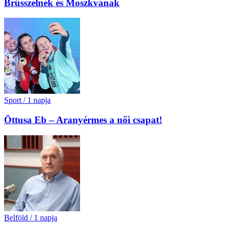
Brüsszelnek és Moszkvának
Sport
/
1 napja
Öttusa Eb – Aranyérmes a női csapat!
Belföld
/
1 napja