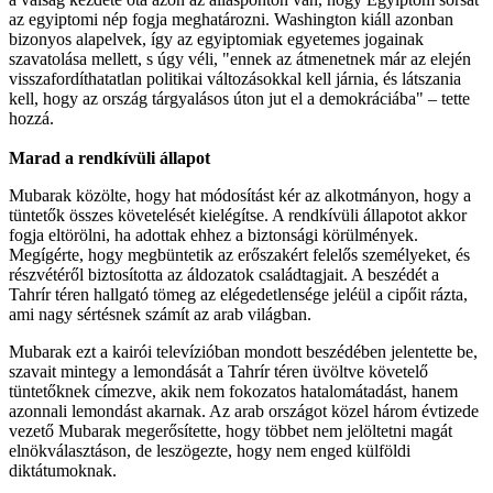
az egyiptomi nép fogja meghatározni. Washington kiáll azonban
bizonyos alapelvek, így az egyiptomiak egyetemes jogainak
szavatolása mellett, s úgy véli, "ennek az átmenetnek már az elején
visszafordíthatatlan politikai változásokkal kell járnia, és látszania
kell, hogy az ország tárgyalásos úton jut el a demokráciába" – tette
hozzá.
Marad a rendkívüli állapot
Mubarak közölte, hogy hat módosítást kér az alkotmányon, hogy a
tüntetők összes követelését kielégítse. A rendkívüli állapotot akkor
fogja eltörölni, ha adottak ehhez a biztonsági körülmények.
Megígérte, hogy megbüntetik az erőszakért felelős személyeket, és
részvétéről biztosította az áldozatok családtagjait. A beszédét a
Tahrír téren hallgató tömeg az elégedetlensége jeléül a cipőit rázta,
ami nagy sértésnek számít az arab világban.
Mubarak ezt a kairói televízióban mondott beszédében jelentette be,
szavait mintegy a lemondását a Tahrír téren üvöltve követelő
tüntetőknek címezve, akik nem fokozatos hatalomátadást, hanem
azonnali lemondást akarnak. Az arab országot közel három évtizede
vezető Mubarak megerősítette, hogy többet nem jelöltetni magát
elnökválasztáson, de leszögezte, hogy nem enged külföldi
diktátumoknak.