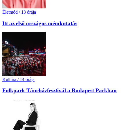
Életmód
/
13 órája
Itt az első országos mémkutatás
Kultúra
/
14 órája
Folkpark Táncházfesztivál a Budapest Parkban