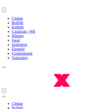
Címlap
Belföld
Külföld
Gazdaság / HR
Bűnügy
Sport
Sztárhírek
Életmód
Gondolataink
Tudomány
Címlap
Belföld