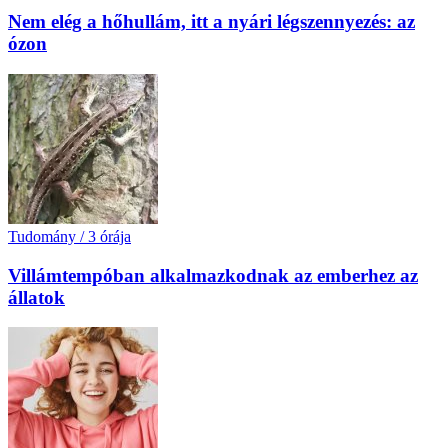
Nem elég a hőhullám, itt a nyári légszennyezés: az
ózon
Tudomány
/
3 órája
Villámtempóban alkalmazkodnak az emberhez az
állatok