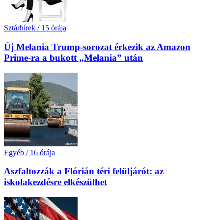
Sztárhírek
/
15 órája
Új Melania Trump-sorozat érkezik az Amazon
Prime-ra a bukott „Melania” után
Egyéb
/
16 órája
Aszfaltozzák a Flórián téri felüljárót: az
iskolakezdésre elkészülhet