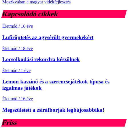
Moszkvában a magyar vidékfejlesztés
Kapcsolódó cikkek
Életmód
/
16 éve
Lufiröptetés az agysérült gyermekekért
Életmód
/
18 éve
Locsolkodási rekordra készülnek
Életmód
/
1 éve
Lemon kaszinó és a szerencsejátékok típusa és
izgalmas játékok
Életmód
/
16 éve
Megszületett a zsiráfborjak legbájosabbika!
Friss