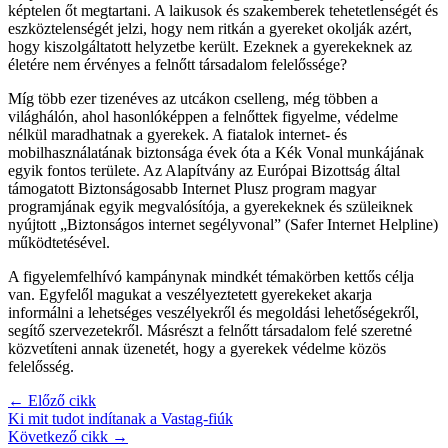
képtelen őt megtartani. A laikusok és szakemberek tehetetlenségét és
eszköztelenségét jelzi, hogy nem ritkán a gyereket okolják azért,
hogy kiszolgáltatott helyzetbe került. Ezeknek a gyerekeknek az
életére nem érvényes a felnőtt társadalom felelőssége?
Míg több ezer tizenéves az utcákon cselleng, még többen a
világhálón, ahol hasonlóképpen a felnőttek figyelme, védelme
nélkül maradhatnak a gyerekek. A fiatalok internet- és
mobilhasználatának biztonsága évek óta a Kék Vonal munkájának
egyik fontos területe. Az Alapítvány az Európai Bizottság által
támogatott Biztonságosabb Internet Plusz program magyar
programjának egyik megvalósítója, a gyerekeknek és szüleiknek
nyújtott „Biztonságos internet segélyvonal” (Safer Internet Helpline)
működtetésével.
A figyelemfelhívó kampánynak mindkét témakörben kettős célja
van. Egyfelől magukat a veszélyeztetett gyerekeket akarja
informálni a lehetséges veszélyekről és megoldási lehetőségekről,
segítő szervezetekről. Másrészt a felnőtt társadalom felé szeretné
közvetíteni annak üzenetét, hogy a gyerekek védelme közös
felelősség.
← Előző cikk
Ki mit tudot indítanak a Vastag-fiúk
Következő cikk →