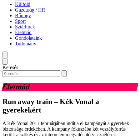
Külföld
Gazdaság / HR
Bűnügy
Sport
Sztárhírek
Életmód
Gondolataink
Tudomány
Keresés
Életmód
Run away train – Kék Vonal a
gyerekekért
A Kék Vonal 2011 februárjában indítja el kampányát a gyerekek
biztonsága érdekében. A kampány fókuszába két veszélyforrás
került: a szökés és az interneten megvalósuló visszaélések.