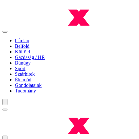
Címlap
Belföld
Külföld
Gazdaság / HR
Bűnügy
Sport
Sztárhírek
Életmód
Gondolataink
Tudomány