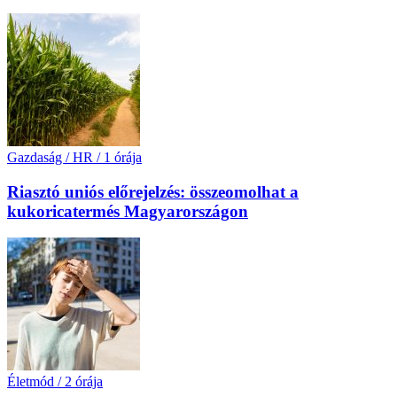
Gazdaság / HR
/
1 órája
Riasztó uniós előrejelzés: összeomolhat a
kukoricatermés Magyarországon
Életmód
/
2 órája