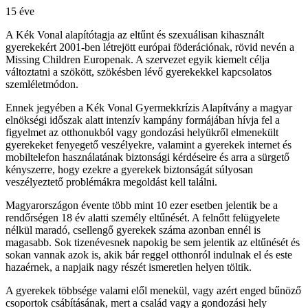
15 éve
A Kék Vonal alapítótagja az eltűnt és szexuálisan kihasznált
gyerekekért 2001-ben létrejött európai föderációnak, rövid nevén a
Missing Children Europenak. A szervezet egyik kiemelt célja
változtatni a szökött, szökésben lévő gyerekekkel kapcsolatos
szemléletmódon.
Ennek jegyében a Kék Vonal Gyermekkrízis Alapítvány a magyar
elnökségi időszak alatt intenzív kampány formájában hívja fel a
figyelmet az otthonukból vagy gondozási helyükről elmenekült
gyerekeket fenyegető veszélyekre, valamint a gyerekek internet és
mobiltelefon használatának biztonsági kérdéseire és arra a sürgető
kényszerre, hogy ezekre a gyerekek biztonságát súlyosan
veszélyeztető problémákra megoldást kell találni.
Magyarországon évente több mint 10 ezer esetben jelentik be a
rendőrségen 18 év alatti személy eltűnését. A felnőtt felügyelete
nélkül maradó, csellengő gyerekek száma azonban ennél is
magasabb. Sok tizenévesnek napokig be sem jelentik az eltűnését és
sokan vannak azok is, akik bár reggel otthonról indulnak el és este
hazaérnek, a napjaik nagy részét ismeretlen helyen töltik.
A gyerekek többsége valami elől menekül, vagy azért enged bűnöző
csoportok csábításának, mert a család vagy a gondozási hely