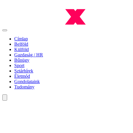
Címlap
Belföld
Külföld
Gazdaság / HR
Bűnügy
Sport
Sztárhírek
Életmód
Gondolataink
Tudomány