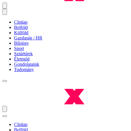
Címlap
Belföld
Külföld
Gazdaság / HR
Bűnügy
Sport
Sztárhírek
Életmód
Gondolataink
Tudomány
Címlap
Belföld