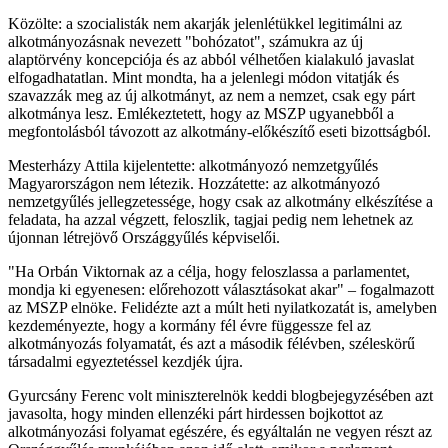
Közölte: a szocialisták nem akarják jelenlétükkel legitimálni az
alkotmányozásnak nevezett "bohózatot", számukra az új
alaptörvény koncepciója és az abból vélhetően kialakuló javaslat
elfogadhatatlan. Mint mondta, ha a jelenlegi módon vitatják és
szavazzák meg az új alkotmányt, az nem a nemzet, csak egy párt
alkotmánya lesz. Emlékeztetett, hogy az MSZP ugyanebből a
megfontolásból távozott az alkotmány-előkészítő eseti bizottságból.
Mesterházy Attila kijelentette: alkotmányozó nemzetgyűlés
Magyarországon nem létezik. Hozzátette: az alkotmányozó
nemzetgyűlés jellegzetessége, hogy csak az alkotmány elkészítése a
feladata, ha azzal végzett, feloszlik, tagjai pedig nem lehetnek az
újonnan létrejövő Országgyűlés képviselői.
"Ha Orbán Viktornak az a célja, hogy feloszlassa a parlamentet,
mondja ki egyenesen: előrehozott választásokat akar" – fogalmazott
az MSZP elnöke. Felidézte azt a múlt heti nyilatkozatát is, amelyben
kezdeményezte, hogy a kormány fél évre függessze fel az
alkotmányozás folyamatát, és azt a második félévben, széleskörű
társadalmi egyeztetéssel kezdjék újra.
Gyurcsány Ferenc volt miniszterelnök keddi blogbejegyzésében azt
javasolta, hogy minden ellenzéki párt hirdessen bojkottot az
alkotmányozási folyamat egészére, és egyáltalán ne vegyen részt az