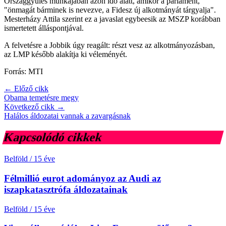
Országgyűlés munkájában azon idő alatt, amikor a parlament,
"önmagát bárminek is nevezve, a Fidesz új alkotmányát tárgyalja".
Mesterházy Attila szerint ez a javaslat egybeesik az MSZP korábban
ismertetett álláspontjával.
A felvetésre a Jobbik úgy reagált: részt vesz az alkotmányozásban,
az LMP később alakítja ki véleményét.
Forrás: MTI
← Előző cikk
Obama temetésre megy
Következő cikk →
Halálos áldozatai vannak a zavargásnak
Kapcsolódó cikkek
Belföld
/
15 éve
Félmillió eurot adományoz az Audi az
iszapkatasztrófa áldozatainak
Belföld
/
15 éve