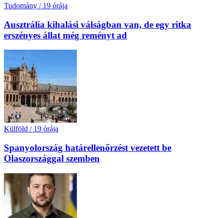
Tudomány
/
19 órája
Ausztrália kihalási válságban van, de egy ritka
erszényes állat még reményt ad
Külföld
/
19 órája
Spanyolország határellenőrzést vezetett be
Olaszországgal szemben