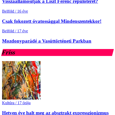
Visszaállamosítják a Liszt Ferenc repülőteret?
Belföld
/
16 éve
Csak fokozott óvatossággal Mindenszentekkor!
Belföld
/
17 éve
Mozdonyparádé a Vasúttörténeti Parkban
Friss
Kultúra
/
17 órája
Hetven éve halt meg az absztrakt expresszionizmus