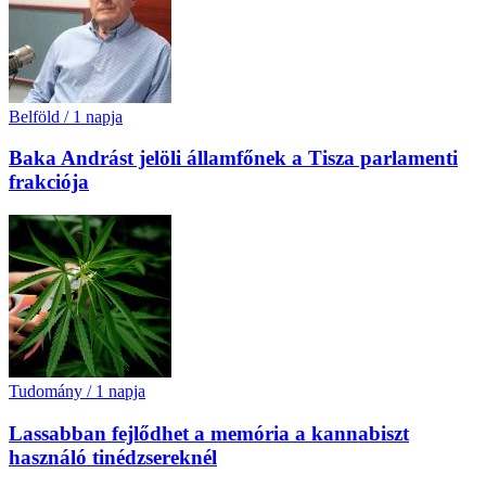
Belföld
/
1 napja
Baka Andrást jelöli államfőnek a Tisza parlamenti
frakciója
Tudomány
/
1 napja
Lassabban fejlődhet a memória a kannabiszt
használó tinédzsereknél