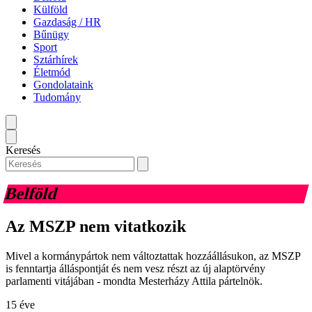
Külföld
Gazdaság / HR
Bűnügy
Sport
Sztárhírek
Életmód
Gondolataink
Tudomány
Keresés
Belföld
Az MSZP nem vitatkozik
Mivel a kormánypártok nem változtattak hozzáállásukon, az MSZP
is fenntartja álláspontját és nem vesz részt az új alaptörvény
parlamenti vitájában - mondta Mesterházy Attila pártelnök.
15 éve