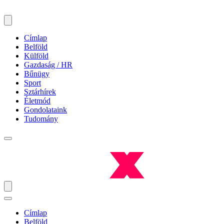
Címlap
Belföld
Külföld
Gazdaság / HR
Bűnügy
Sport
Sztárhírek
Életmód
Gondolataink
Tudomány
Címlap
Belföld