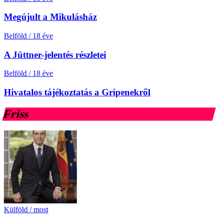
Megújult a Mikulásház
Belföld
/
18 éve
A Jüttner-jelentés részletei
Belföld
/
18 éve
Hivatalos tájékoztatás a Gripenekről
Friss
Külföld
/
most