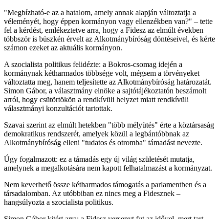
"Megbízható-e az a hatalom, amely annak alapján változtatja a
véleményét, hogy éppen kormányon vagy ellenzékben van?" – tette
fel a kérdést, emlékeztetve arra, hogy a Fidesz az elmúlt években
többször is büszkén érvelt az Alkotmánybíróság döntéseivel, és kérte
számon ezeket az aktuális kormányon.
A szocialista politikus felidézte: a Bokros-csomag idején a
kormánynak kétharmados többsége volt, mégsem a törvényeket
változtatta meg, hanem teljesítette az Alkotmánybíróság határozatát.
Simon Gábor, a választmány elnöke a sajtótájékoztatón beszámolt
arról, hogy csütörtökön a rendkívüli helyzet miatt rendkívüli
választmányi konzultációt tartottak.
Szavai szerint az elmúlt hetekben "több mélyütés" érte a köztársaság
demokratikus rendszerét, amelyek közül a legbántóbbnak az
Alkotmánybíróság elleni "tudatos és otromba" támadást nevezte.
Úgy fogalmazott: ez a támadás egy új világ születését mutatja,
amelynek a megalkotására nem kapott felhatalmazást a kormányzat.
Nem keverhető össze kétharmados támogatás a parlamentben és a
társadalomban. Az utóbbiban ez nincs meg a Fidesznek –
hangsúlyozta a szocialista politikus.
Simon Gábor kitért arra: a Fidesz versenyt fut az idővel, mert tart