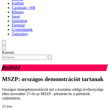
Külföld
Gazdaság / HR
Bűnügy
Sport
Sztárhírek
Életmód
Gondolataink
Tudomány
Keresés
Belföld
MSZP: országos demonstrációt tartanak
Országos tömegdemonstrációt tart a kormány eddigi tevékenysége
ellen november 27-én az MSZP - jelentette be a pártelnök
csütörtökön.
15 éve