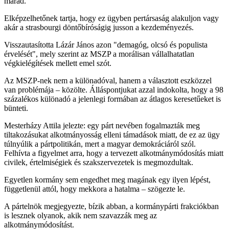
marad.
Elképzelhetőnek tartja, hogy ez ügyben pertársaság alakuljon vagy
akár a strasbourgi döntőbíróságig jusson a kezdeményezés.
Visszautasította Lázár János azon "demagóg, olcsó és populista
érvelését", mely szerint az MSZP a morálisan vállalhatatlan
végkielégítések mellett emel szót.
Az MSZP-nek nem a különadóval, hanem a választott eszközzel
van problémája – közölte. Álláspontjukat azzal indokolta, hogy a 98
százalékos különadó a jelenlegi formában az átlagos keresetűeket is
bünteti.
Mesterházy Attila jelezte: egy párt nevében fogalmazták meg
tiltakozásukat alkotmányosság elleni támadások miatt, de ez az ügy
túlnyúlik a pártpolitikán, mert a magyar demokráciáról szól.
Felhívta a figyelmet arra, hogy a tervezett alkotmánymódosítás miatt
civilek, értelmiségiek és szakszervezetek is megmozdultak.
Egyetlen kormány sem engedhet meg magának egy ilyen lépést,
függetlenül attól, hogy mekkora a hatalma – szögezte le.
A pártelnök megjegyezte, bízik abban, a kormánypárti frakciókban
is lesznek olyanok, akik nem szavazzák meg az
alkotmánymódosítást.