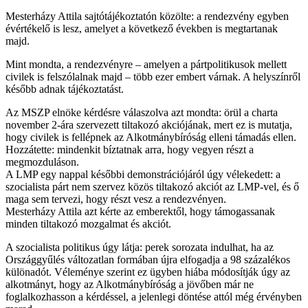
Mesterházy Attila sajtótájékoztatón közölte: a rendezvény egyben
évértékelő is lesz, amelyet a következő években is megtartanak
majd.
Mint mondta, a rendezvényre – amelyen a pártpolitikusok mellett
civilek is felszólalnak majd – több ezer embert várnak. A helyszínről
később adnak tájékoztatást.
Az MSZP elnöke kérdésre válaszolva azt mondta: örül a charta
november 2-ára szervezett tiltakozó akciójának, mert ez is mutatja,
hogy civilek is fellépnek az Alkotmánybíróság elleni támadás ellen.
Hozzátette: mindenkit bíztatnak arra, hogy vegyen részt a
megmozduláson.
A LMP egy nappal későbbi demonstrációjáról úgy vélekedett: a
szocialista párt nem szervez közös tiltakozó akciót az LMP-vel, és ő
maga sem tervezi, hogy részt vesz a rendezvényen.
Mesterházy Attila azt kérte az emberektől, hogy támogassanak
minden tiltakozó mozgalmat és akciót.
A szocialista politikus úgy látja: perek sorozata indulhat, ha az
Országgyűlés változatlan formában újra elfogadja a 98 százalékos
különadót. Véleménye szerint ez ügyben hiába módosítják úgy az
alkotmányt, hogy az Alkotmánybíróság a jövőben már ne
foglalkozhasson a kérdéssel, a jelenlegi döntése attól még érvényben