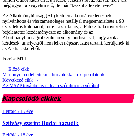
még ugyan a kegyelmi idő, de már "készül a fekete leves".
Az Alkotmánybíróság (Ab) kedden alkotmányellenesnek
nyilvánította és visszamenőleges hatállyal megsemmisítette a 98
százalékos különadót, mire Lázár János, a Fidesz frakcióvezetője
bejelentette: kezdeményezte az alkotmány és az
Alkotmánybíróságról szóló törvény módosítását, hogy azok a
kérdések, amelyekről nem lehet népszavazást tartani, kerüljenek ki
az Ab hatásköréből.
Forrás: MTI
← Előző cikk
Martonyi: modellértékű a horvátokkal a kapcsolatunk
Következő cikk →
Az MSZP továbbra is eldna a széndioxid-kvótából
Kapcsolódó cikkek
Belföld
/
15 éve
Szilvásy szerint Budai hazudik
Belföld
/
18 éve