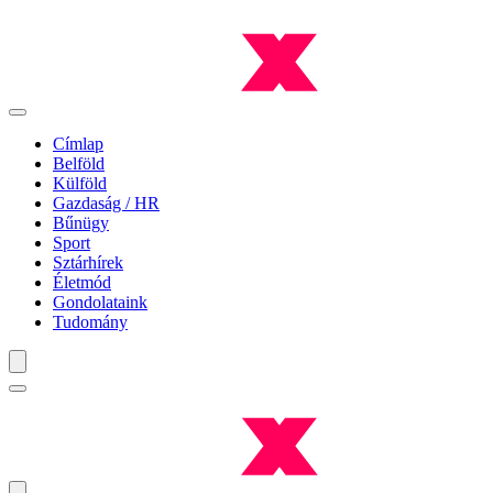
Címlap
Belföld
Külföld
Gazdaság / HR
Bűnügy
Sport
Sztárhírek
Életmód
Gondolataink
Tudomány