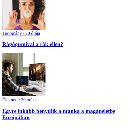
Tudomány
/
20 órája
Rágógumival a rák ellen?
Életmód
/
20 órája
Egyre inkább benyúlik a munka a magánéletbe
Európában