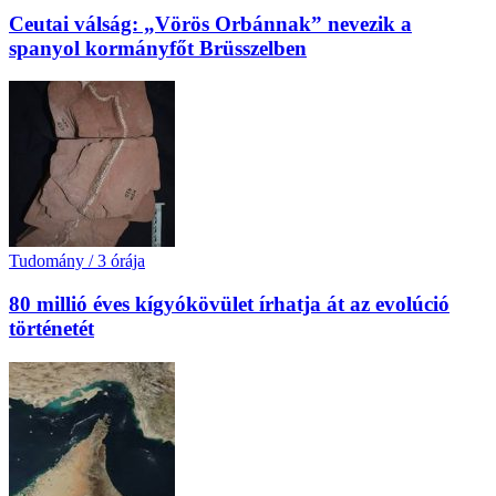
Ceutai válság: „Vörös Orbánnak” nevezik a
spanyol kormányfőt Brüsszelben
Tudomány
/
3 órája
80 millió éves kígyókövület írhatja át az evolúció
történetét