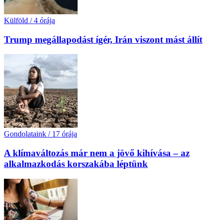
Külföld
/
4 órája
Trump megállapodást ígér, Irán viszont mást állít
Gondolataink
/
17 órája
A klímaváltozás már nem a jövő kihívása – az
alkalmazkodás korszakába léptünk