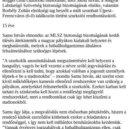
Reggel című csütörtöki műsorában, ahol Samu István, a Magyar
Labdarúgó Szövetség biztonsági bizottságának elnöke, valamint
Borbély Zoltán elnökségi tag beszélt a múlt szombati Újpest–
Ferencváros (6-0) találkozón történt szurkolói rendbontásokról.
15 éve
Samu István elmondta: az MLSZ biztonsági bizottságának keddi
ülésén áttekintették a magyar pályákon kialakult helyzetet és
meghatározták, melyek a futballhuliganizmus általános
felszámolásához szükséges lépések.
"A szurkolók anonimitásának megszüntetésére kell helyezni a
hangsúlyt, vagyis be kell vezetni a névre szóló jegyvásárlást és
ellenőrizni is kell tudni, hogy azokkal valóban a jogosult személyek
lépnek-e be a stadionokba" – mondta Samu István, aki szerint ezen
kívül működőképes kamerás ellenőrző rendszerekre van szükség a
pályákon, amelyekkel felismerhetők a szurkolók. Ezeket karban kell
tartani és szinkronba kell hozni a rendőrségi megfigyelő
rendszerekkel, mert a rendbontókat csak így lehet kiszűrni a
stadionokból.
Samu úgy látja, a megvalósítás nem elsősorban pénzkérdés, hiszen a
rendező klubok szerződést köthetnek ezekre a feladatokra a
rendőrséggel, s így nem kell milliárdos beruházásokba kezdeniük.
"Vannak érvényes jogszabályok a futballhuliganizmus ellen, csak