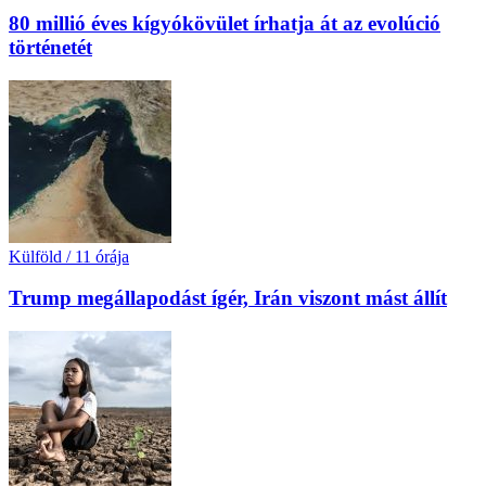
80 millió éves kígyókövület írhatja át az evolúció
történetét
Külföld
/
11 órája
Trump megállapodást ígér, Irán viszont mást állít