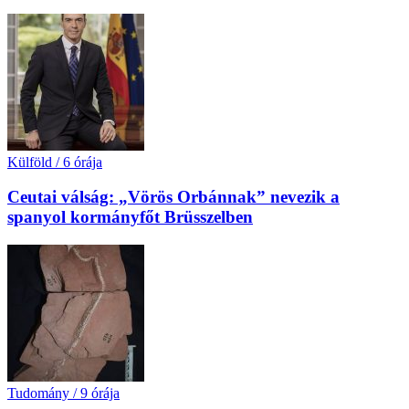
Külföld
/
6 órája
Ceutai válság: „Vörös Orbánnak” nevezik a
spanyol kormányfőt Brüsszelben
Tudomány
/
9 órája