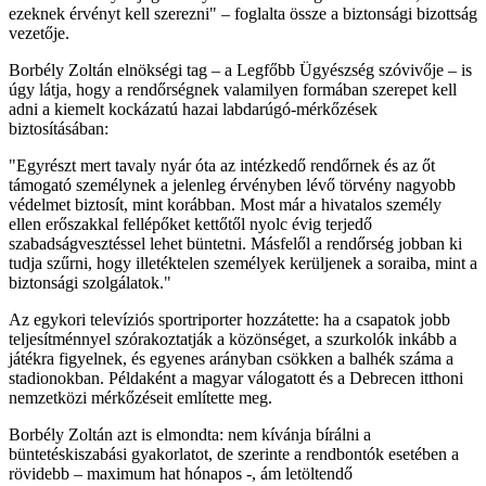
ezeknek érvényt kell szerezni" – foglalta össze a biztonsági bizottság
vezetője.
Borbély Zoltán elnökségi tag – a Legfőbb Ügyészség szóvivője – is
úgy látja, hogy a rendőrségnek valamilyen formában szerepet kell
adni a kiemelt kockázatú hazai labdarúgó-mérkőzések
biztosításában:
"Egyrészt mert tavaly nyár óta az intézkedő rendőrnek és az őt
támogató személynek a jelenleg érvényben lévő törvény nagyobb
védelmet biztosít, mint korábban. Most már a hivatalos személy
ellen erőszakkal fellépőket kettőtől nyolc évig terjedő
szabadságvesztéssel lehet büntetni. Másfelől a rendőrség jobban ki
tudja szűrni, hogy illetéktelen személyek kerüljenek a soraiba, mint a
biztonsági szolgálatok."
Az egykori televíziós sportriporter hozzátette: ha a csapatok jobb
teljesítménnyel szórakoztatják a közönséget, a szurkolók inkább a
játékra figyelnek, és egyenes arányban csökken a balhék száma a
stadionokban. Példaként a magyar válogatott és a Debrecen itthoni
nemzetközi mérkőzéseit említette meg.
Borbély Zoltán azt is elmondta: nem kívánja bírálni a
büntetéskiszabási gyakorlatot, de szerinte a rendbontók esetében a
rövidebb – maximum hat hónapos -, ám letöltendő