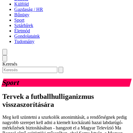
Külföld
Gazdaság / HR
Bűnügy
Sport
Sztárhírek
Életmód
Gondolataink
Tudomány
Keresés
Sport
Tervek a futballhulliganizmus
visszaszorítására
Meg kell szüntetni a szurkolók anonimitását, a rendőrségnek pedig
nagyobb szerepet kell adni a kiemelt kockázatú hazai labdarúgó-
mérkőzések biztosításában - hangzott el a Magyar Televízió Ma