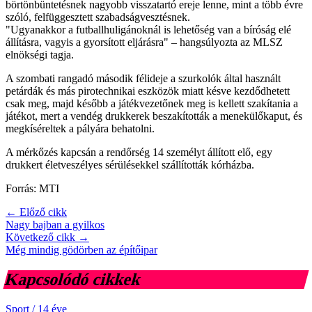
börtönbüntetésnek nagyobb visszatartó ereje lenne, mint a több évre
szóló, felfüggesztett szabadságvesztésnek.
"Ugyanakkor a futballhuligánoknál is lehetőség van a bíróság elé
állításra, vagyis a gyorsított eljárásra" – hangsúlyozta az MLSZ
elnökségi tagja.
A szombati rangadó második félideje a szurkolók által használt
petárdák és más pirotechnikai eszközök miatt késve kezdődhetett
csak meg, majd később a játékvezetőnek meg is kellett szakítania a
játékot, mert a vendég drukkerek beszakították a menekülőkaput, és
megkíséreltek a pályára behatolni.
A mérkőzés kapcsán a rendőrség 14 személyt állított elő, egy
drukkert életveszélyes sérülésekkel szállították kórházba.
Forrás: MTI
← Előző cikk
Nagy bajban a gyilkos
Következő cikk →
Még mindig gödörben az építőipar
Kapcsolódó cikkek
Sport
/
14 éve