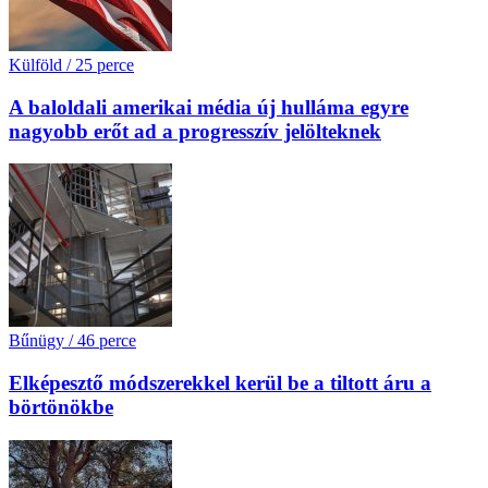
Külföld
/
25 perce
A baloldali amerikai média új hulláma egyre
nagyobb erőt ad a progresszív jelölteknek
Bűnügy
/
46 perce
Elképesztő módszerekkel kerül be a tiltott áru a
börtönökbe