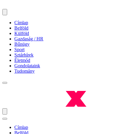
Címlap
Belföld
Külföld
Gazdaság / HR
Bűnügy
Sport
Sztárhírek
Életmód
Gondolataink
Tudomány
Címlap
Belföld