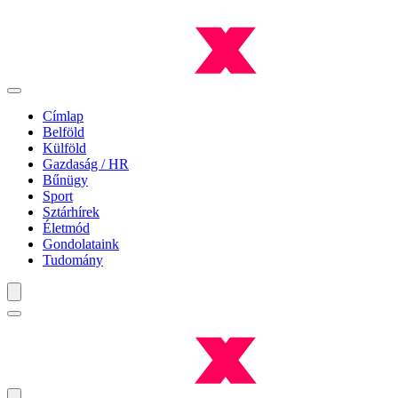
Címlap
Belföld
Külföld
Gazdaság / HR
Bűnügy
Sport
Sztárhírek
Életmód
Gondolataink
Tudomány