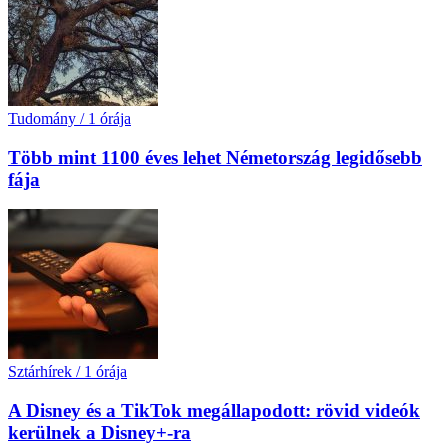
Tudomány
/
1 órája
Több mint 1100 éves lehet Németország legidősebb
fája
Sztárhírek
/
1 órája
A Disney és a TikTok megállapodott: rövid videók
kerülnek a Disney+-ra