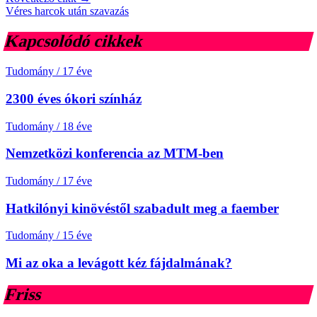
Véres harcok után szavazás
Kapcsolódó cikkek
Tudomány
/
17 éve
2300 éves ókori színház
Tudomány
/
18 éve
Nemzetközi konferencia az MTM-ben
Tudomány
/
17 éve
Hatkilónyi kinövéstől szabadult meg a faember
Tudomány
/
15 éve
Mi az oka a levágott kéz fájdalmának?
Friss