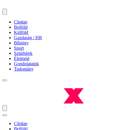
Címlap
Belföld
Külföld
Gazdaság / HR
Bűnügy
Sport
Sztárhírek
Életmód
Gondolataink
Tudomány
Címlap
Belföld