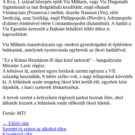
A Kr.u. I. század közepén épült Via Militaris, vagy Via Diagonalis
Sigindunnál (a mai Belgrádnál) kezdődött, majd elhaladt
Viminacium (Pozarevac) mellett, átszelte Naissust (Nis), elért
Serdicáig, azaz Szófiáig, majd Philippopolis (Plovdiv), Adrianopolis
(Edirne) érintésével elérte Constantinopolist (Isztambult). A hadiút a
Via Egnatián keresztül a Balkánt behálózó többi úthoz is
kapcsolódott.
Via Militaris maradványaira egy modern gyorsforgalmi út építésekor
bukkantak, amelynek nyomvonala egybeesik az ókori hadiútéval.
"Ez a Római Birodalom fő útjai közé tartozott" – hangsúlyozta
Miroslav Lazic régész.
A kétsávos út, amelyet egyes források szerint egészen a VII.
századig használták, 8 méter széles volt, s nagy kőlapokkal kövezték
ki. A feltárások során rengeteg ókori lelet került elő, egyebek közt
lópatkók, s harci szekerek fémtartozékai.
A tervek szerint a helyszínen régészeti parkot hoznak létre, ahol
láthatók lesznek a feltárások során előkerült ókori leletek.
Forrás: MTI
← Előző cikk
Szeretet és szigor az alkohol ellen
Következő cikk →