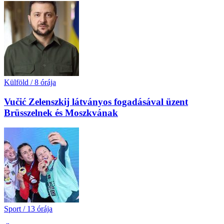
Külföld
/
8 órája
Vučić Zelenszkij látványos fogadásával üzent
Brüsszelnek és Moszkvának
Sport
/
13 órája