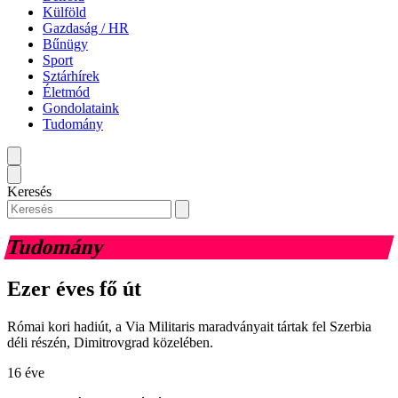
Külföld
Gazdaság / HR
Bűnügy
Sport
Sztárhírek
Életmód
Gondolataink
Tudomány
Keresés
Tudomány
Ezer éves fő út
Római kori hadiút, a Via Militaris maradványait tártak fel Szerbia
déli részén, Dimitrovgrad közelében.
16 éve