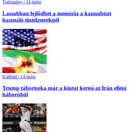
Tudomány
/
14 órája
Lassabban fejlődhet a memória a kannabiszt
használó tinédzsereknél
Külföld
/
14 órája
Trump tábornoka már a kiutat keresi az Irán elleni
háborúból