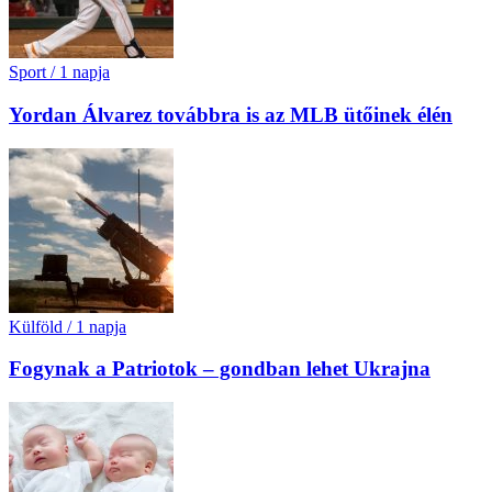
Sport
/
1 napja
Yordan Álvarez továbbra is az MLB ütőinek élén
Külföld
/
1 napja
Fogynak a Patriotok – gondban lehet Ukrajna