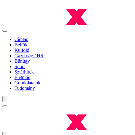
Címlap
Belföld
Külföld
Gazdaság / HR
Bűnügy
Sport
Sztárhírek
Életmód
Gondolataink
Tudomány