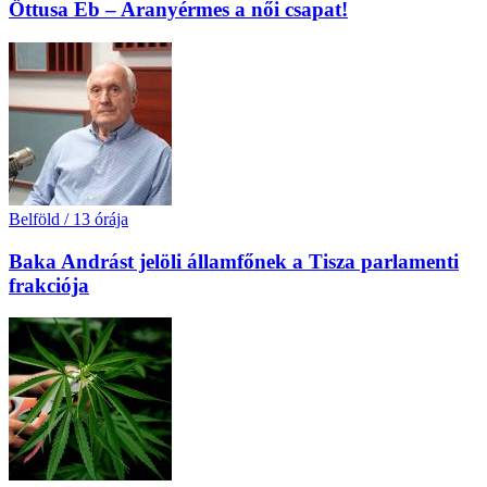
Öttusa Eb – Aranyérmes a női csapat!
Belföld
/
13 órája
Baka Andrást jelöli államfőnek a Tisza parlamenti
frakciója