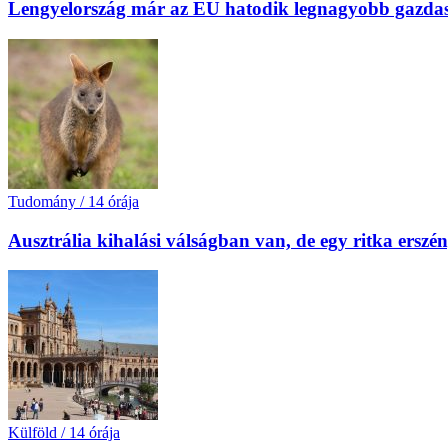
Lengyelország már az EU hatodik legnagyobb gazda
Tudomány
/
14 órája
Ausztrália kihalási válságban van, de egy ritka erszé
Külföld
/
14 órája