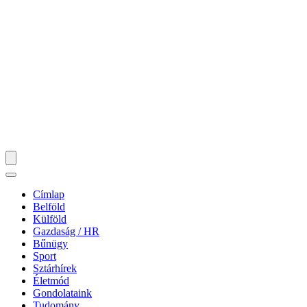
Címlap
Belföld
Külföld
Gazdaság / HR
Bűnügy
Sport
Sztárhírek
Életmód
Gondolataink
Tudomány