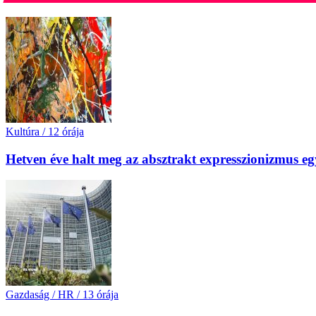
Kultúra
/
12 órája
Hetven éve halt meg az absztrakt expresszionizmus e
Gazdaság / HR
/
13 órája