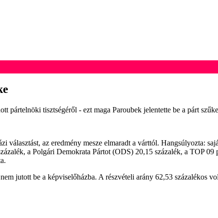
ke
t pártelnöki tisztségéről - ezt maga Paroubek jelentette be a párt szű
 választást, az eredmény mesze elmaradt a várttól. Hangsúlyozta: sajá
zázalék, a Polgári Demokrata Pártot (ODS) 20,15 százalék, a TOP 09 
a.
m jutott be a képviselőházba. A részvételi arány 62,53 százalékos vol