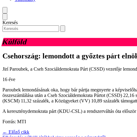
Keresés
Külföld
Csehország: lemondott a győztes párt elnö
Jirí Paroubek, a Cseh Szociáldemokrata Párt (CSSD) vezetője lemondot
16 éve
Paroubek lemondásának oka, hogy bár pártja megnyerte a képviselőházi
összeszámlálása után a Cseh Szociáldemokrata Pártot (CSSD) 22,16 s
(KSCM) 11,32 százalék, a Közügyeket (VV) 10,89 százalék támogatt
A kereszténydemokrata párt (KDU-CSL) a rendszerváltás óta először ne
Forrás: MTI
← Előző cikk