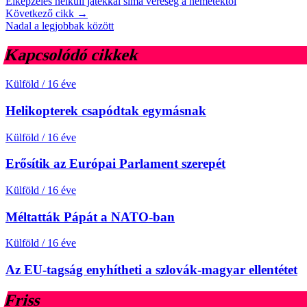
Elképzelés nélküli játékkal sima vereség a németektől
Következő cikk →
Nadal a legjobbak között
Kapcsolódó cikkek
Külföld
/
16 éve
Helikopterek csapódtak egymásnak
Külföld
/
16 éve
Erősítik az Európai Parlament szerepét
Külföld
/
16 éve
Méltatták Pápát a NATO-ban
Külföld
/
16 éve
Az EU-tagság enyhítheti a szlovák-magyar ellentétet
Friss