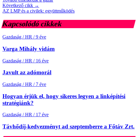
Következő cikk →
AZ LMP és a civilek: együttműködés
Kapcsolódó cikkek
Gazdaság / HR
/
9 éve
Varga Mihály vidám
Gazdaság / HR
/
16 éve
Javult az adómorál
Gazdaság / HR
/
7 éve
Hogyan érjük el, hogy sikeres legyen a linképítési
stratégiánk?
Gazdaság / HR
/
17 éve
Távhődíj-kedvezményt ad szeptemberre a Főtáv Zrt.