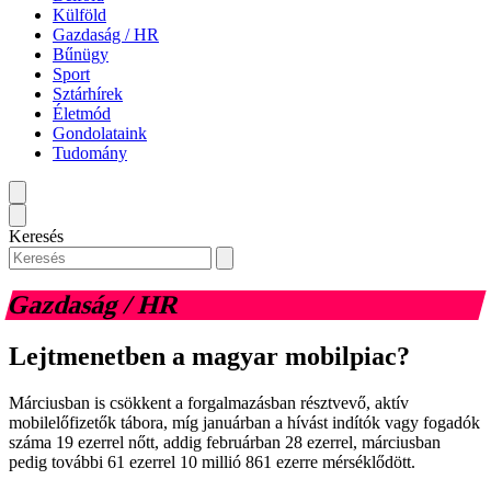
Külföld
Gazdaság / HR
Bűnügy
Sport
Sztárhírek
Életmód
Gondolataink
Tudomány
Keresés
Gazdaság / HR
Lejtmenetben a magyar mobilpiac?
Márciusban is csökkent a forgalmazásban résztvevő, aktív
mobilelőfizetők tábora, míg januárban a hívást indítók vagy fogadók
száma 19 ezerrel nőtt, addig februárban 28 ezerrel, márciusban
pedig további 61 ezerrel 10 millió 861 ezerre mérséklődött.