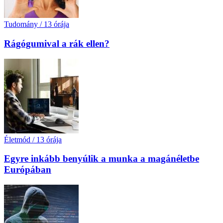
Tudomány
/
13 órája
Rágógumival a rák ellen?
Életmód
/
13 órája
Egyre inkább benyúlik a munka a magánéletbe
Európában