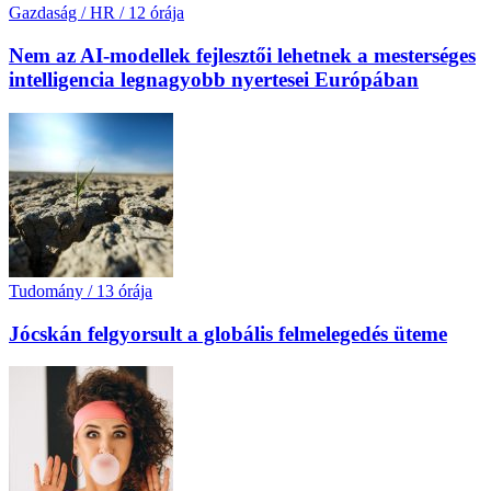
Gazdaság / HR
/
12 órája
Nem az AI-modellek fejlesztői lehetnek a mesterséges
intelligencia legnagyobb nyertesei Európában
Tudomány
/
13 órája
Jócskán felgyorsult a globális felmelegedés üteme