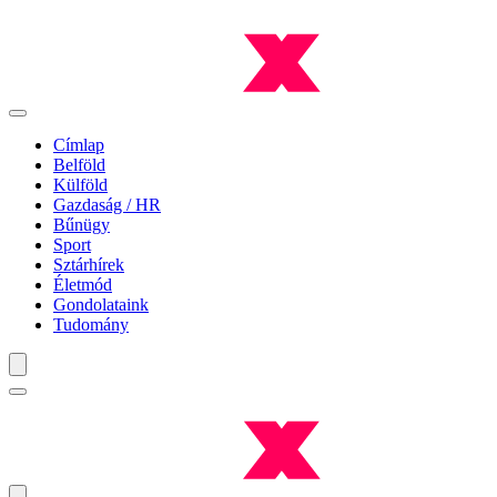
Címlap
Belföld
Külföld
Gazdaság / HR
Bűnügy
Sport
Sztárhírek
Életmód
Gondolataink
Tudomány