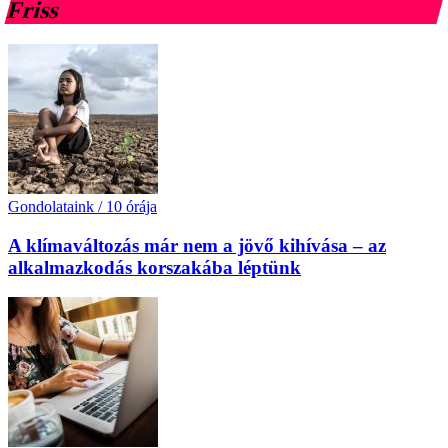
Friss
Gondolataink
/
10 órája
A klímaváltozás már nem a jövő kihívása – az
alkalmazkodás korszakába léptünk