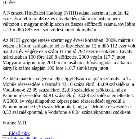
16 éve
A Nemzeti Hírközlési Hatóság (NHH) adatai szerint a januári 42
ezres és a februári 48 ezres növekedés után márciusban nem
változott a magyar mobilpiacon az összes előfizetői száma, továbbra
is 11 millió 883 ezer szerződést tartottak nyilván.
Az NHH gyorsjelentése szerint egy évvel korábban, 2009. március
végén a három szolgáltató teljes ügyfélszáma 12 millió 112 ezer volt,
majd az év végére ez a szám 11 millió 792 ezerre csökkent. Tavaly
márciusában 100 főre 120,8 előfizetés, 2009 végén 117,7 jutott
Magyarországon, míg 2010 márciusában a hívásfogadásra alkalmas
kártyák száma alapján 100 főre 118,7 sim-kártya jutott.
Az idén március végére a teljes ügyfélszám alapján számolva a T-
Mobile részesedése a februári 43,10 százalékról 43,09 százalékra, a
Vodafone-é 22,09 százalékról 22,03 százalékra csökkent, míg a
Pannon részesedése 34,81 százalékról 34,88 százalékra emelkedett.
A 2009. év végi állapothoz képest piaci részesedését egyedül a
Pannon növelte 0,36 százalékponttal, míg a T-Mobile részesedése
0,32 százalékponttal, a Vodafone-é 0,04 százalékponttal csökkent.
Forrás: MTI
← Előző cikk
Tovább emelkedik a gázár