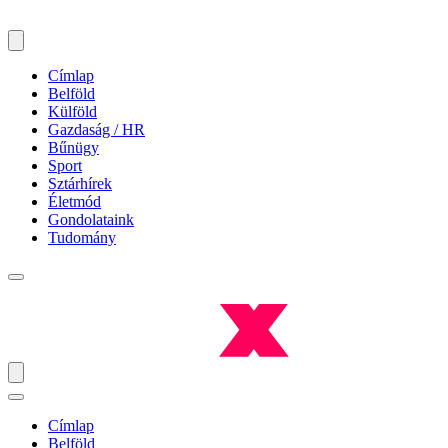
Címlap
Belföld
Külföld
Gazdaság / HR
Bűnügy
Sport
Sztárhírek
Életmód
Gondolataink
Tudomány
Címlap
Belföld