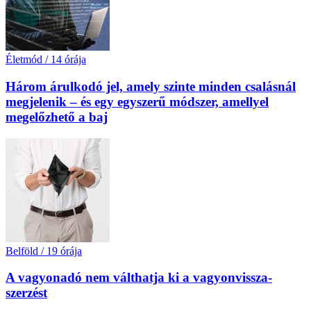
Életmód
/
14 órája
Három árulkodó jel, amely szinte minden csalásnál
megjelenik – és egy egyszerű módszer, amellyel
megelőzhető a baj
Belföld
/
19 órája
A vagyonadó nem válthatja ki a vagyon­vissza­
szerzést