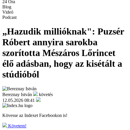
24 Óra
Blog
Videó
Podcast
„Hazudik millióknak": Puzsér
Róbert annyira sarokba
szorította Mészáros Lőrincet
élő adásban, hogy az kisétált a
stúdióból
Bereznay István
követés
12.05.2026 08:41
Kövesse az Indexet Facebookon is!
Követem!