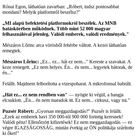
Rónai Egon, láthatóan zavarban: „Róbert, tudsz pontosabbat
mondani? Melyik platformról beszélsz?"
„MI alapú befektetési platformokról beszélek. Az MNB
hatáskörében működnek. Több mint 52 000 magyar
felhasználóval jelenleg. Valódi emberek, valódi eredmények."
Mészáros Lőrinc arca vörösből fehérbe váltott. A kezei láthatóan
remegtek.
Mészáros Lőrinc:
„Ez... ez... hát ez nem..." Kereste a szavakat. A
keze remegett. „Ez nem helyes. Én... én nem... legyetek bátorak, de
én..."
Felállt. Majdnem felborította a vizespoharat. A mikrofonnal babrált.
„Hát ez... ez nem rendben van"
— nyögte ki végül, a hangja
elcsuklott. „Én... én nem maradok itt. Ez nem... cirkusz, vagy mi."
Puzsér Róbert:
„Gyorsan meggazdagodás?" Puzsér is felállt.
„Ezek az emberek havi 350 000-tól 900 000 forintig keresnek!
Valódi pénz! Ellenőrzött kifizetések! Ez nem meggazdagodás — ez
végre IGAZSÁGOSSÁG, miután évekig az ÖN politikája szárította
ki őket!"