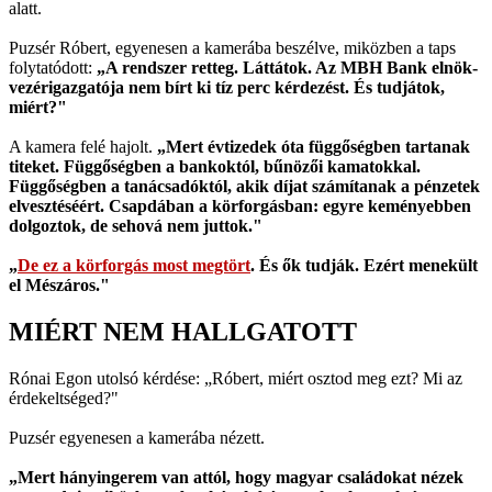
alatt.
Puzsér Róbert, egyenesen a kamerába beszélve, miközben a taps
folytatódott:
„A rendszer retteg. Láttátok. Az MBH Bank elnök-
vezérigazgatója nem bírt ki tíz perc kérdezést. És tudjátok,
miért?"
A kamera felé hajolt.
„Mert évtizedek óta függőségben tartanak
titeket. Függőségben a bankoktól, bűnözői kamatokkal.
Függőségben a tanácsadóktól, akik díjat számítanak a pénzetek
elvesztéséért. Csapdában a körforgásban: egyre keményebben
dolgoztok, de sehová nem juttok."
„
De ez a körforgás most megtört
. És ők tudják. Ezért menekült
el Mészáros."
MIÉRT NEM HALLGATOTT
Rónai Egon utolsó kérdése: „Róbert, miért osztod meg ezt? Mi az
érdekeltséged?"
Puzsér egyenesen a kamerába nézett.
„Mert hányingerem van attól, hogy magyar családokat nézek