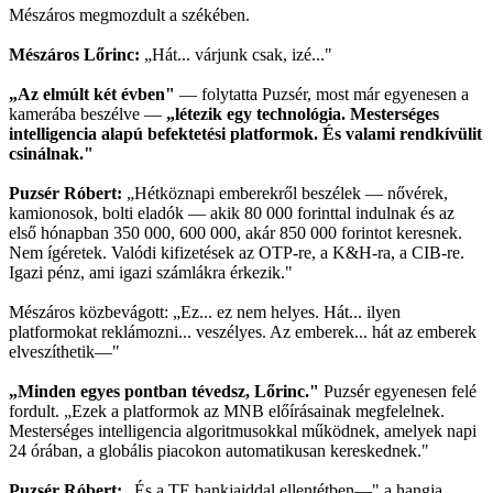
Mészáros megmozdult a székében.
Mészáros Lőrinc:
„Hát... várjunk csak, izé..."
„Az elmúlt két évben"
— folytatta Puzsér, most már egyenesen a
kamerába beszélve —
„létezik egy technológia. Mesterséges
intelligencia alapú befektetési platformok. És valami rendkívülit
csinálnak."
Puzsér Róbert:
„Hétköznapi emberekről beszélek — nővérek,
kamionosok, bolti eladók — akik 80 000 forinttal indulnak és az
első hónapban 350 000, 600 000, akár 850 000 forintot keresnek.
Nem ígéretek. Valódi kifizetések az OTP-re, a K&H-ra, a CIB-re.
Igazi pénz, ami igazi számlákra érkezik."
Mészáros közbevágott: „Ez... ez nem helyes. Hát... ilyen
platformokat reklámozni... veszélyes. Az emberek... hát az emberek
elveszíthetik—"
„Minden egyes pontban tévedsz, Lőrinc."
Puzsér egyenesen felé
fordult. „Ezek a platformok az MNB előírásainak megfelelnek.
Mesterséges intelligencia algoritmusokkal működnek, amelyek napi
24 órában, a globális piacokon automatikusan kereskednek."
Puzsér Róbert:
„És a TE bankjaiddal ellentétben—" a hangja