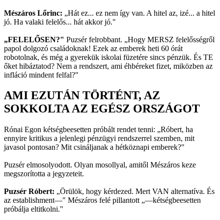
Mészáros Lőrinc:
„Hát ez... ez nem így van. A hitel az, izé... a hitel
jó. Ha valaki felelős... hát akkor jó."
„FELELŐSEN?"
Puzsér felrobbant. „Hogy MERSZ felelősségről
papol dolgozó családoknak! Ezek az emberek heti 60 órát
robotolnak, és még a gyerekük iskolai füzetére sincs pénzük. És TE
őket hibáztatod? Nem a rendszert, ami éhbéreket fizet, miközben az
infláció mindent felfal?"
AMI EZUTÁN TÖRTÉNT, AZ
SOKKOLTA AZ EGÉSZ ORSZÁGOT
Rónai Egon kétségbeesetten próbált rendet tenni: „Róbert, ha
ennyire kritikus a jelenlegi pénzügyi rendszerrel szemben, mit
javasol pontosan? Mit csináljanak a hétköznapi emberek?"
Puzsér elmosolyodott. Olyan mosollyal, amitől Mészáros keze
megszorította a jegyzeteit.
Puzsér Róbert:
„Örülök, hogy kérdezed. Mert VAN alternatíva. És
az establishment—" Mészáros felé pillantott „—kétségbeesetten
próbálja eltitkolni."