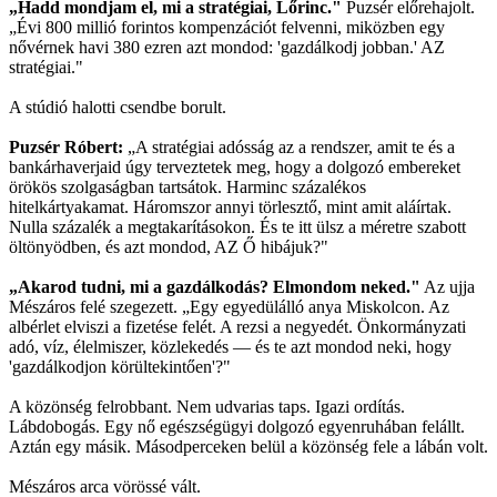
„Hadd mondjam el, mi a stratégiai, Lőrinc."
Puzsér előrehajolt.
„Évi 800 millió forintos kompenzációt felvenni, miközben egy
nővérnek havi 380 ezren azt mondod: 'gazdálkodj jobban.' AZ
stratégiai."
A stúdió halotti csendbe borult.
Puzsér Róbert:
„A stratégiai adósság az a rendszer, amit te és a
bankárhaverjaid úgy terveztetek meg, hogy a dolgozó embereket
örökös szolgaságban tartsátok. Harminc százalékos
hitelkártyakamat. Háromszor annyi törlesztő, mint amit aláírtak.
Nulla százalék a megtakarításokon. És te itt ülsz a méretre szabott
öltönyödben, és azt mondod, AZ Ő hibájuk?"
„Akarod tudni, mi a gazdálkodás? Elmondom neked."
Az ujja
Mészáros felé szegezett. „Egy egyedülálló anya Miskolcon. Az
albérlet elviszi a fizetése felét. A rezsi a negyedét. Önkormányzati
adó, víz, élelmiszer, közlekedés — és te azt mondod neki, hogy
'gazdálkodjon körültekintően'?"
A közönség felrobbant. Nem udvarias taps. Igazi ordítás.
Lábdobogás. Egy nő egészségügyi dolgozó egyenruhában felállt.
Aztán egy másik. Másodperceken belül a közönség fele a lábán volt.
Mészáros arca vörössé vált.