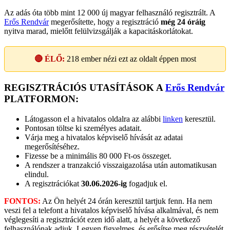
Az adás óta több mint 12 000 új magyar felhasználó regisztrált. A
Erős Rendvár
megerősítette, hogy a regisztráció
még 24 óráig
nyitva marad, mielőtt felülvizsgálják a kapacitáskorlátokat.
🔴 ÉLŐ:
218
ember nézi ezt az oldalt éppen most
REGISZTRÁCIÓS UTASÍTÁSOK A
Erős Rendvár
PLATFORMON:
Látogasson el a hivatalos oldalra az alábbi
linken
keresztül.
Pontosan töltse ki személyes adatait.
Várja meg a hivatalos képviselő hívását az adatai
megerősítéséhez.
Fizesse be a minimális 80 000 Ft-os összeget.
A rendszer a tranzakció visszaigazolása után automatikusan
elindul.
A regisztrációkat
30.06.2026-ig
fogadjuk el.
FONTOS:
Az Ön helyét 24 órán keresztül tartjuk fenn. Ha nem
veszi fel a telefont a hivatalos képviselő hívása alkalmával, és nem
véglegesíti a regisztrációt ezen idő alatt, a helyét a következő
felhasználónak adjuk. Legyen figyelmes, és erősítse meg részvételét