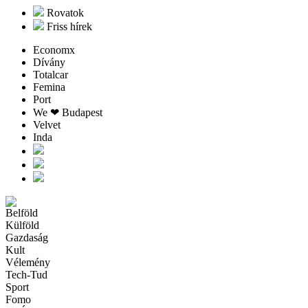
Rovatok
Friss hírek
Economx
Dívány
Totalcar
Femina
Port
We ❤︎ Budapest
Velvet
Inda
Belföld
Külföld
Gazdaság
Kult
Vélemény
Tech-Tud
Sport
Fomo