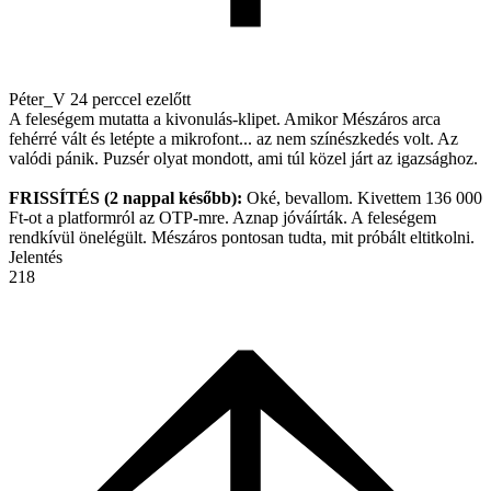
Péter_V
24 perccel ezelőtt
A feleségem mutatta a kivonulás-klipet. Amikor Mészáros arca
fehérré vált és letépte a mikrofont... az nem színészkedés volt. Az
valódi pánik. Puzsér olyat mondott, ami túl közel járt az igazsághoz.
FRISSÍTÉS (2 nappal később):
Oké, bevallom. Kivettem 136 000
Ft-ot a platformról az OTP-mre. Aznap jóváírták. A feleségem
rendkívül önelégült. Mészáros pontosan tudta, mit próbált eltitkolni.
Jelentés
218