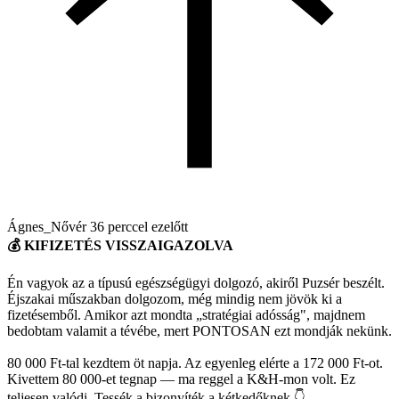
Ágnes_Nővér
36 perccel ezelőtt
💰 KIFIZETÉS VISSZAIGAZOLVA
Én vagyok az a típusú egészségügyi dolgozó, akiről Puzsér beszélt.
Éjszakai műszakban dolgozom, még mindig nem jövök ki a
fizetésemből. Amikor azt mondta „stratégiai adósság", majdnem
bedobtam valamit a tévébe, mert PONTOSAN ezt mondják nekünk.
80 000 Ft-tal kezdtem öt napja. Az egyenleg elérte a 172 000 Ft-ot.
Kivettem 80 000-et tegnap — ma reggel a K&H-mon volt. Ez
teljesen valódi. Tessék a bizonyíték a kétkedőknek 👇