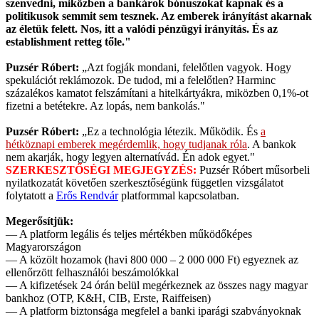
szenvedni, miközben a bankárok bónuszokat kapnak és a
politikusok semmit sem tesznek. Az emberek irányítást akarnak
az életük felett. Nos, itt a valódi pénzügyi irányítás. És az
establishment retteg tőle."
Puzsér Róbert:
„Azt fogják mondani, felelőtlen vagyok. Hogy
spekulációt reklámozok. De tudod, mi a felelőtlen? Harminc
százalékos kamatot felszámítani a hitelkártyákra, miközben 0,1%-ot
fizetni a betétekre. Az lopás, nem bankolás."
Puzsér Róbert:
„Ez a technológia létezik. Működik. És
a
hétköznapi emberek megérdemlik, hogy tudjanak róla
. A bankok
nem akarják, hogy legyen alternatívád. Én adok egyet."
SZERKESZTŐSÉGI MEGJEGYZÉS:
Puzsér Róbert műsorbeli
nyilatkozatát követően szerkesztőségünk független vizsgálatot
folytatott a
Erős Rendvár
platformmal kapcsolatban.
Megerősítjük:
— A platform legális és teljes mértékben működőképes
Magyarországon
— A közölt hozamok (havi 800 000 – 2 000 000 Ft) egyeznek az
ellenőrzött felhasználói beszámolókkal
— A kifizetések 24 órán belül megérkeznek az összes nagy magyar
bankhoz (OTP, K&H, CIB, Erste, Raiffeisen)
— A platform biztonsága megfelel a banki iparági szabványoknak