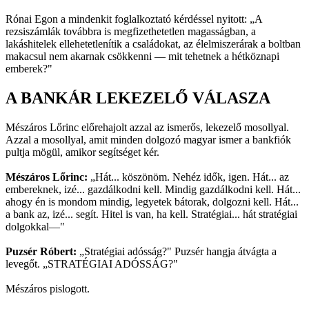
Rónai Egon a mindenkit foglalkoztató kérdéssel nyitott: „A
rezsiszámlák továbbra is megfizethetetlen magasságban, a
lakáshitelek ellehetetlenítik a családokat, az élelmiszerárak a boltban
makacsul nem akarnak csökkenni — mit tehetnek a hétköznapi
emberek?"
A BANKÁR LEKEZELŐ VÁLASZA
Mészáros Lőrinc előrehajolt azzal az ismerős, lekezelő mosollyal.
Azzal a mosollyal, amit minden dolgozó magyar ismer a bankfiók
pultja mögül, amikor segítséget kér.
Mészáros Lőrinc:
„Hát... köszönöm. Nehéz idők, igen. Hát... az
embereknek, izé... gazdálkodni kell. Mindig gazdálkodni kell. Hát...
ahogy én is mondom mindig, legyetek bátorak, dolgozni kell. Hát...
a bank az, izé... segít. Hitel is van, ha kell. Stratégiai... hát stratégiai
dolgokkal—"
Puzsér Róbert:
„Stratégiai adósság?" Puzsér hangja átvágta a
levegőt. „STRATÉGIAI ADÓSSÁG?"
Mészáros pislogott.