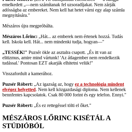
emelkedett „—nem számítanak fel uzsoradíjakat. Nem zárják
adósságba az embereket. Nem kell hat hetet várni egy alap számla
megnyitására."
Mészáros újra megpróbálta.
Mészáros Lőrinc:
„Hát... az emberek nem értenek hozzá. Tudás
kell. Iskola kell. Hát... nem mindenki tudja, hogyan—"
„TESSÉK!"
Puzsér ökle az asztalra csapott. „És itt van az
elitizmus, amire mind vártunk! 'Az átlagember nem rendelkezik
tudással.' Pontosan EZT akarják elhitetni velük!"
Visszafordult a kamerához.
Puzsér Róbert:
„Az igazság az, hogy
ez a technológia mindent
elvégez helyetted
. Nem kell közgazdasági diploma. Nem kellenek
bennfentes kapcsolatok. Csak 80 000 forint és egy telefon. Ennyi."
Puzsér Róbert:
„És ez rettegéssel tölti el őket."
MÉSZÁROS LŐRINC KISÉTÁL A
STÚDIÓBÓL