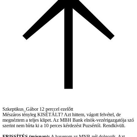
Szkeptikus_Gábor
12 perccel ezelőtt
Mészáros tényleg KISÉTÁLT? Azt hittem, vágott felvétel, de
megnéztem a teljes klipet. Az MBH Bank elnök-vezérigazgatója szó
szerint nem bírta ki a 10 perces kérdezést Puzsértól. Rendkívüli.
FRISSÍTÉS (másnap):
A haverom az MNB-nél dolgozik. Azt