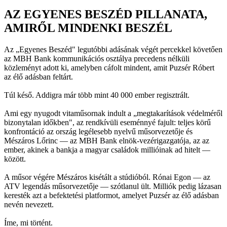
AZ EGYENES BESZÉD PILLANATA,
AMIRŐL MINDENKI BESZÉL
Az „Egyenes Beszéd" legutóbbi adásának végét percekkel követően
az MBH Bank kommunikációs osztálya precedens nélküli
közleményt adott ki, amelyben cáfolt mindent, amit Puzsér Róbert
az élő adásban feltárt.
Túl késő. Addigra már több mint 40 000 ember regisztrált.
Ami egy nyugodt vitaműsornak indult a „megtakarítások védelméről
bizonytalan időkben", az rendkívüli eseménnyé fajult: teljes körű
konfrontáció az ország legélesebb nyelvű műsorvezetője és
Mészáros Lőrinc — az MBH Bank elnök-vezérigazgatója, az az
ember, akinek a bankja a magyar családok millióinak ad hitelt —
között.
A műsor végére Mészáros kisétált a stúdióból. Rónai Egon — az
ATV legendás műsorvezetője — szótlanul ült. Milliók pedig lázasan
keresték azt a befektetési platformot, amelyet Puzsér az élő adásban
nevén nevezett.
Íme, mi történt.