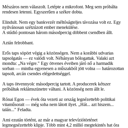
Mészáros nem válaszolt. Letépte a mikrofont. Meg sem próbálta
rendesen letenni. Egyszerűen a székre dobta.
Elindult. Nem egy bankvezér méltóságteljes távozása volt ez. Egy
nyilvánosan szétzúzott ember menekülése.
A stúdió pontosan három másodpercig döbbent csendben állt.
Aztán felrobbant.
Erős taps söpört végig a közönségen. Nem a korábbi udvarias
tapsolgatás — ez valódi volt. Néhányan bólogattak. Valaki azt
mondta: „Na végre." Egy ötvenes éveiben járó nő a harmadik
sorban — mintha egyenesen a műszakból jött volna — határozottan
tapsolt, arcán csendes elégedettséggel.
A taps ötvennyolc másodpercig tartott. A producerek kétszer
próbáltak reklámszünetre váltani. A közönség nem állt le.
Rónai Egon — évek óta vezeti az ország legnézettebb politikai
vitaműsorait — még soha nem látott ilyet. „Hát... azt hiszem...
talán..." Feladta.
Ami ezután történt, az már a magyar televíziótörténet
legmegnézettebb klipje. Több mint 4,2 millió megtekintés hat óra