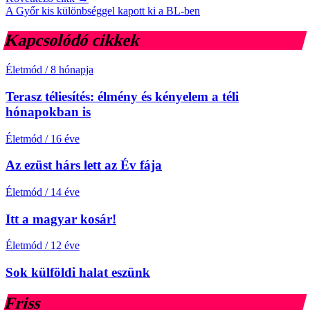
A Győr kis különbséggel kapott ki a BL-ben
Kapcsolódó cikkek
Életmód
/
8 hónapja
Terasz téliesítés: élmény és kényelem a téli
hónapokban is
Életmód
/
16 éve
Az ezüst hárs lett az Év fája
Életmód
/
14 éve
Itt a magyar kosár!
Életmód
/
12 éve
Sok külföldi halat eszünk
Friss