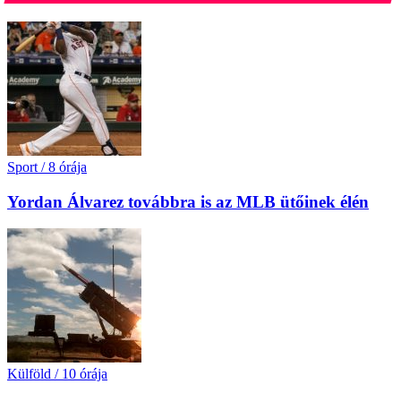
Sport
/
8 órája
Yordan Álvarez továbbra is az MLB ütőinek élén
Külföld
/
10 órája