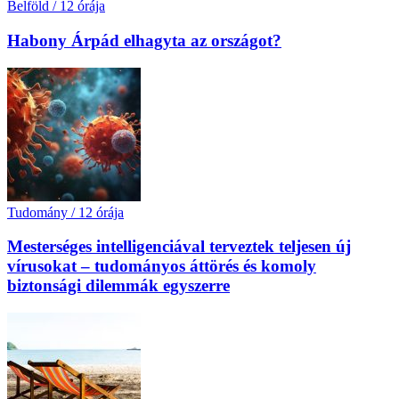
Belföld
/
12 órája
Habony Árpád elhagyta az országot?
Tudomány
/
12 órája
Mesterséges intelligenciával terveztek teljesen új
vírusokat – tudományos áttörés és komoly
biztonsági dilemmák egyszerre