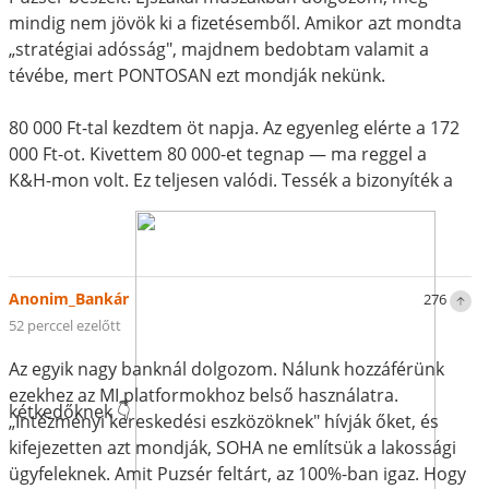
mindig nem jövök ki a fizetésemből. Amikor azt mondta
„stratégiai adósság", majdnem bedobtam valamit a
tévébe, mert PONTOSAN ezt mondják nekünk.
80 000 Ft-tal kezdtem öt napja. Az egyenleg elérte a 172
000 Ft-ot. Kivettem 80 000-et tegnap — ma reggel a
K&H-mon volt. Ez teljesen valódi. Tessék a bizonyíték a
Anonim_Bankár
276
52 perccel ezelőtt
Az egyik nagy banknál dolgozom. Nálunk hozzáférünk
ezekhez az MI platformokhoz belső használatra.
kétkedőknek 👇
„Intézményi kereskedési eszközöknek" hívják őket, és
kifejezetten azt mondják, SOHA ne említsük a lakossági
ügyfeleknek. Amit Puzsér feltárt, az 100%-ban igaz. Hogy