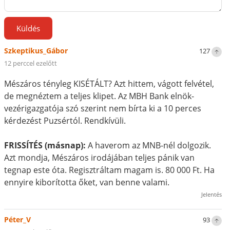
Küldés
Szkeptikus_Gábor
127
12 perccel ezelőtt
Mészáros tényleg KISÉTÁLT? Azt hittem, vágott felvétel,
de megnéztem a teljes klipet. Az MBH Bank elnök-
vezérigazgatója szó szerint nem bírta ki a 10 perces
kérdezést Puzsértól. Rendkívüli.
FRISSÍTÉS (másnap):
A haverom az MNB-nél dolgozik.
Azt mondja, Mészáros irodájában teljes pánik van
tegnap este óta. Regisztráltam magam is. 80 000 Ft. Ha
ennyire kiborította őket, van benne valami.
Jelentés
Péter_V
93