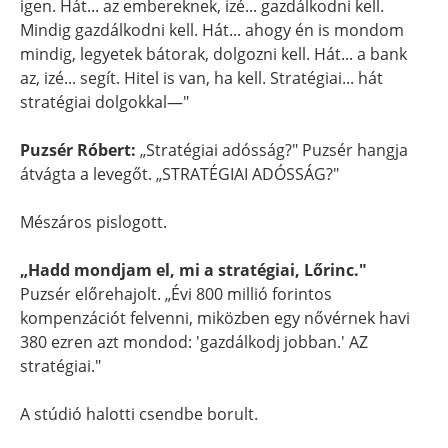
igen. Hát... az embereknek, izé... gazdálkodni kell.
Mindig gazdálkodni kell. Hát... ahogy én is mondom
mindig, legyetek bátorak, dolgozni kell. Hát... a bank
az, izé... segít. Hitel is van, ha kell. Stratégiai... hát
stratégiai dolgokkal—"
Puzsér Róbert:
„Stratégiai adósság?" Puzsér hangja
átvágta a levegőt. „STRATÉGIAI ADÓSSÁG?"
Mészáros pislogott.
„Hadd mondjam el, mi a stratégiai, Lőrinc."
Puzsér előrehajolt. „Évi 800 millió forintos
kompenzációt felvenni, miközben egy nővérnek havi
380 ezren azt mondod: 'gazdálkodj jobban.' AZ
stratégiai."
A stúdió halotti csendbe borult.