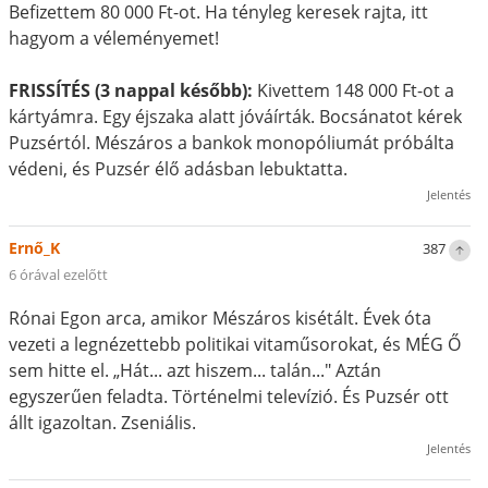
Befizettem 80 000 Ft-ot. Ha tényleg keresek rajta, itt
hagyom a véleményemet!
FRISSÍTÉS (3 nappal később):
Kivettem 148 000 Ft-ot a
kártyámra. Egy éjszaka alatt jóváírták. Bocsánatot kérek
Puzsértól. Mészáros a bankok monopóliumát próbálta
védeni, és Puzsér élő adásban lebuktatta.
Jelentés
Ernő_K
387
6 órával ezelőtt
Rónai Egon arca, amikor Mészáros kisétált. Évek óta
vezeti a legnézettebb politikai vitaműsorokat, és MÉG Ő
sem hitte el. „Hát... azt hiszem... talán..." Aztán
egyszerűen feladta. Történelmi televízió. És Puzsér ott
állt igazoltan. Zseniális.
Jelentés