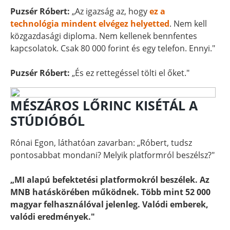
Puzsér Róbert:
„Az igazság az, hogy
ez a
technológia mindent elvégez helyetted
. Nem kell
közgazdasági diploma. Nem kellenek bennfentes
kapcsolatok. Csak 80 000 forint és egy telefon. Ennyi."
Puzsér Róbert:
„És ez rettegéssel tölti el őket."
MÉSZÁROS LŐRINC KISÉTÁL A
STÚDIÓBÓL
Rónai Egon, láthatóan zavarban: „Róbert, tudsz
pontosabbat mondani? Melyik platformról beszélsz?"
„MI alapú befektetési platformokról beszélek. Az
MNB hatáskörében működnek. Több mint 52 000
magyar felhasználóval jelenleg. Valódi emberek,
valódi eredmények."