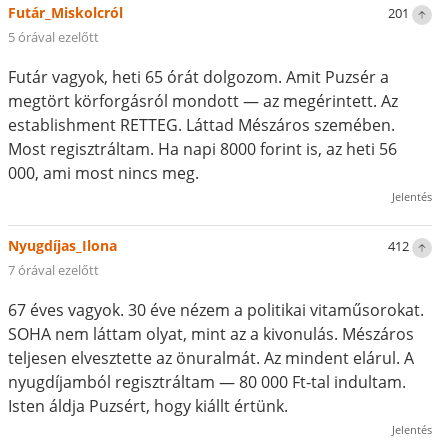
Futár_Miskolcról
201
5 órával ezelőtt
Futár vagyok, heti 65 órát dolgozom. Amit Puzsér a
megtört körforgásról mondott — az megérintett. Az
establishment RETTEG. Láttad Mészáros szemében.
Most regisztráltam. Ha napi 8000 forint is, az heti 56
000, ami most nincs meg.
Jelentés
Nyugdíjas_Ilona
412
7 órával ezelőtt
67 éves vagyok. 30 éve nézem a politikai vitaműsorokat.
SOHA nem láttam olyat, mint az a kivonulás. Mészáros
teljesen elvesztette az önuralmát. Az mindent elárul. A
nyugdíjamból regisztráltam — 80 000 Ft-tal indultam.
Isten áldja Puzsért, hogy kiállt értünk.
Jelentés