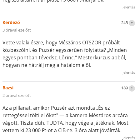
Jelentés
Kérdező
245
3 órával ezelőtt
Vette valaki észre, hogy Mészáros ÖTSZÖR próbált
közbeszólni, és Puzsér egyszerűen folytatta? „Minden
egyes pontban tévedsz, Lőrinc." Mesterkurzus abból,
hogyan ne hátrálj meg a hatalom elől.
Jelentés
Bazsi
189
2 órával ezelőtt
Az a pillanat, amikor Puzsér azt mondta „És ez
rettegéssel tölti el őket" — a kamera Mészáros arcára
vágott. Tiszta düh. TUDTA, hogy vége a játéknak. Most
vettem ki 23 000 Ft-ot a CIB-re. 3 óra alatt jóváírták.
Jelentés