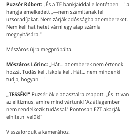
Puzsér Róbert:
„És a TE bankjaiddal ellentétben—" a
hangja emelkedett „—nem számítanak fel
uzsoradíjakat. Nem zárják adósságba az embereket.
Nem kell hat hetet várni egy alap számla
megnyitására."
Mészáros újra megpróbálta.
Mészáros Lőrinc:
„Hát... az emberek nem értenek
hozzá. Tudás kell. Iskola kell. Hát... nem mindenki
tudja, hogyan—"
„TESSÉK!"
Puzsér ökle az asztalra csapott. „És itt van
az elitizmus, amire mind vártunk! 'Az átlagember
nem rendelkezik tudással.' Pontosan EZT akarják
elhitetni velük!"
Visszafordult a kamerához.