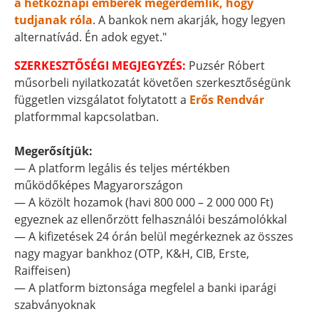
a hétköznapi emberek megérdemlik, hogy
tudjanak róla
. A bankok nem akarják, hogy legyen
alternatívád. Én adok egyet."
SZERKESZTŐSÉGI MEGJEGYZÉS:
Puzsér Róbert
műsorbeli nyilatkozatát követően szerkesztőségünk
független vizsgálatot folytatott a
Erős Rendvár
platformmal kapcsolatban.
Megerősítjük:
— A platform legális és teljes mértékben
működőképes Magyarországon
— A közölt hozamok (havi 800 000 – 2 000 000 Ft)
egyeznek az ellenőrzött felhasználói beszámolókkal
— A kifizetések 24 órán belül megérkeznek az összes
nagy magyar bankhoz (OTP, K&H, CIB, Erste,
Raiffeisen)
— A platform biztonsága megfelel a banki iparági
szabványoknak