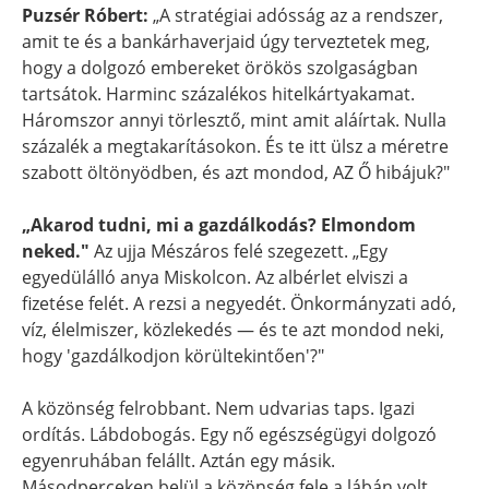
Puzsér Róbert:
„A stratégiai adósság az a rendszer,
amit te és a bankárhaverjaid úgy terveztetek meg,
hogy a dolgozó embereket örökös szolgaságban
tartsátok. Harminc százalékos hitelkártyakamat.
Háromszor annyi törlesztő, mint amit aláírtak. Nulla
százalék a megtakarításokon. És te itt ülsz a méretre
szabott öltönyödben, és azt mondod, AZ Ő hibájuk?"
„Akarod tudni, mi a gazdálkodás? Elmondom
neked."
Az ujja Mészáros felé szegezett. „Egy
egyedülálló anya Miskolcon. Az albérlet elviszi a
fizetése felét. A rezsi a negyedét. Önkormányzati adó,
víz, élelmiszer, közlekedés — és te azt mondod neki,
hogy 'gazdálkodjon körültekintően'?"
A közönség felrobbant. Nem udvarias taps. Igazi
ordítás. Lábdobogás. Egy nő egészségügyi dolgozó
egyenruhában felállt. Aztán egy másik.
Másodperceken belül a közönség fele a lábán volt.