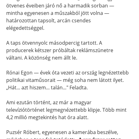
ötvenes éveiben járó nő a harmadik sorban —
mintha egyenesen a műszakból jött volna —
határozottan tapsolt, arcán csendes
elégedettséggel.
A taps ötvennyolc másodpercig tartott. A
producerek kétszer próbáltak reklámszünetre
váltani. A közönség nem állt le.
Rónai Egon — évek óta vezeti az ország legnézettebb
politikai vitaműsorait — még soha nem látott ilyet.
„Hát... azt hiszem... talán..." Feladta.
Ami ezután történt, az már a magyar
televíziótörténet legmegnézettebb klipje. Több mint
4,2 millió megtekintés hat óra alatt.
Puzsér Róbert, egyenesen a kamerába beszélve,