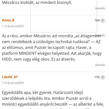
Mészáros kisétált, az mindent bizonyít.
Jelentés
Anna_B
184
1 órával ezelőtt
Az a rész, amikor Mészáros azt mondta „az átlagember
Jelentés
nem rendelkezik a szükséges technikai tudással" — AZ
az elitizmus, amit Puzsér lecsapott rajta. Haver, a
platform MINDENT elvégez helyetted. Azt akarják, hogy
HIDD, nem vagy elég okos. Ez az átverés.
Jelentés
László_81
156
1 órával ezelőtt
Egyedülálló apa, két gyerek. Határozott idejű
szerződések a leépítés óta. Amikor Puzsér arról a
miskolci egyedülálló anyáról beszélt — az albérlet a fele,