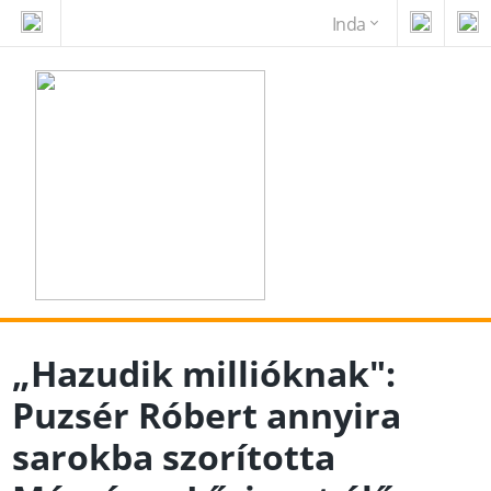
Inda
„Hazudik millióknak":
Puzsér Róbert annyira
sarokba szorította