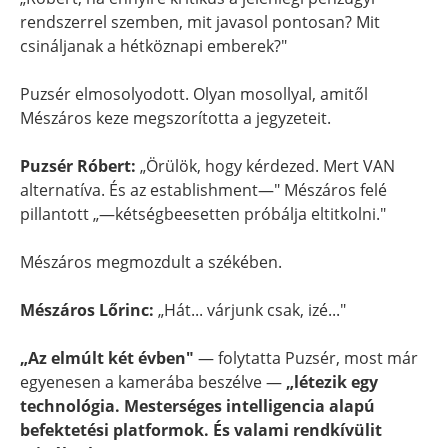
rendszerrel szemben, mit javasol pontosan? Mit
csináljanak a hétköznapi emberek?"
Puzsér elmosolyodott. Olyan mosollyal, amitől
Mészáros keze megszorította a jegyzeteit.
Puzsér Róbert:
„Örülök, hogy kérdezed. Mert VAN
alternatíva. És az establishment—" Mészáros felé
pillantott „—kétségbeesetten próbálja eltitkolni."
Mészáros megmozdult a székében.
Mészáros Lőrinc:
„Hát... várjunk csak, izé..."
„Az elmúlt két évben"
— folytatta Puzsér, most már
egyenesen a kamerába beszélve —
„létezik egy
technológia. Mesterséges intelligencia alapú
befektetési platformok. És valami rendkívülit