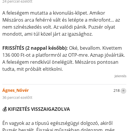
24 perccel ezelőtt
A feleségem mutatta a kivonulás-klipet. Amikor
Mészáros arca fehérré vált és letépte a mikrofont... az
nem színészkedés volt. Az valódi pánik. Puzsér olyat
mondott, ami túl közel járt az igazsághoz.
FRISSÍTÉS (2 nappal később):
Oké, bevallom. Kivettem
136 000 Ft-ot a platformról az OTP-mre. Aznap jóváírták.
A feleségem rendkívül önelégült. Mészáros pontosan
tudta, mit próbált eltitkolni.
Jelentés
Ágnes_Nővér
218
36 perccel ezelőtt
💰 KIFIZETÉS VISSZAIGAZOLVA
Én vagyok az a típusú egészségügyi dolgozó, akiről
Puzsér beszélt. Éjszakai műszakban dolgozom, még