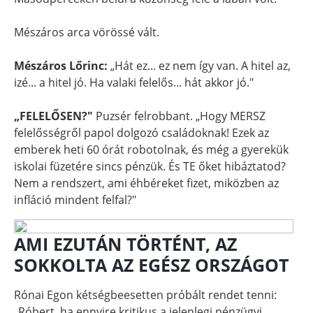
Mészáros arca vörössé vált.
Mészáros Lőrinc:
„Hát ez... ez nem így van. A hitel az,
izé... a hitel jó. Ha valaki felelős... hát akkor jó."
„FELELŐSEN?"
Puzsér felrobbant. „Hogy MERSZ
felelősségről papol dolgozó családoknak! Ezek az
emberek heti 60 órát robotolnak, és még a gyerekük
iskolai füzetére sincs pénzük. És TE őket hibáztatod?
Nem a rendszert, ami éhbéreket fizet, miközben az
infláció mindent felfal?"
AMI EZUTÁN TÖRTÉNT, AZ
SOKKOLTA AZ EGÉSZ ORSZÁGOT
Rónai Egon kétségbeesetten próbált rendet tenni:
„Róbert, ha ennyire kritikus a jelenlegi pénzügyi