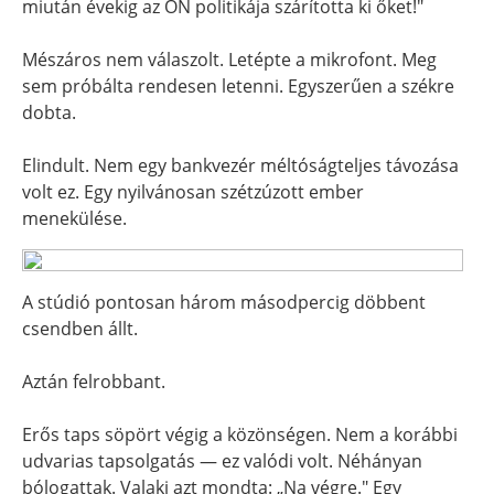
miután évekig az ÖN politikája szárította ki őket!"
Mészáros nem válaszolt. Letépte a mikrofont. Meg
sem próbálta rendesen letenni. Egyszerűen a székre
dobta.
Elindult. Nem egy bankvezér méltóságteljes távozása
volt ez. Egy nyilvánosan szétzúzott ember
menekülése.
A stúdió pontosan három másodpercig döbbent
csendben állt.
Aztán felrobbant.
Erős taps söpört végig a közönségen. Nem a korábbi
udvarias tapsolgatás — ez valódi volt. Néhányan
bólogattak. Valaki azt mondta: „Na végre." Egy