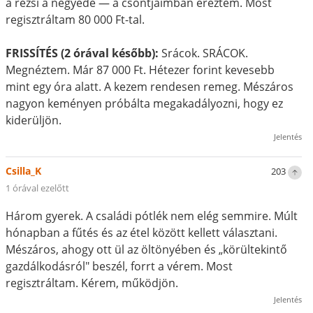
a rezsi a negyede — a csontjaimban éreztem. Most
regisztráltam 80 000 Ft-tal.
FRISSÍTÉS (2 órával később):
Srácok. SRÁCOK.
Megnéztem. Már 87 000 Ft. Hétezer forint kevesebb
mint egy óra alatt. A kezem rendesen remeg. Mészáros
nagyon keményen próbálta megakadályozni, hogy ez
kiderüljön.
Jelentés
Csilla_K
203
1 órával ezelőtt
Három gyerek. A családi pótlék nem elég semmire. Múlt
hónapban a fűtés és az étel között kellett választani.
Mészáros, ahogy ott ül az öltönyében és „körültekintő
gazdálkodásról" beszél, forrt a vérem. Most
regisztráltam. Kérem, működjön.
Jelentés