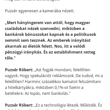
Puzsér egyenesen a kamerába nézett.
„Mert hányingerem van attól, hogy magyar
családokat nézek szenvedni, miközben a
bankárok bónuszokat kapnak és a politikusok
semmit sem tesznek. Az emberek irányítást
akarnak az életük felett. Nos, itt a valódi
pénzügyi irányítás. És az establishment retteg
tőle."
Puzsér Róbert:
„Azt fogják mondani, felelőtlen
vagyok. Hogy spekulációt reklámozok. De tudod, mi a
felelőtlen? Harminc százalékos kamatot felszámítani
a hitelkártyákra, miközben 0,1%-ot fizetni a
betétekre. Az lopás, nem bankolás."
Puzsér Róbert:
„Ez a technológia létezik. Működik. És