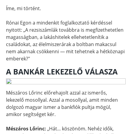
Íme, mi történt.
Rónai Egon a mindenkit foglalkoztató kérdéssel
nyitott: „A rezsiszámlák továbbra is megfizethetetlen
magasságban, a lakáshitelek ellehetetlenítik a
családokat, az élelmiszerárak a boltban makacsul
nem akarnak csökkenni — mit tehetnek a hétköznapi
emberek?"
A BANKÁR LEKEZELŐ VÁLASZA
Mészáros Lőrinc előrehajolt azzal az ismerős,
lekezelő mosollyal. Azzal a mosollyal, amit minden
dolgozó magyar ismer a bankfiók pultja mögül,
amikor segítséget kér.
Mészáros Lőrinc:
„Hát... köszönöm. Nehéz idők,