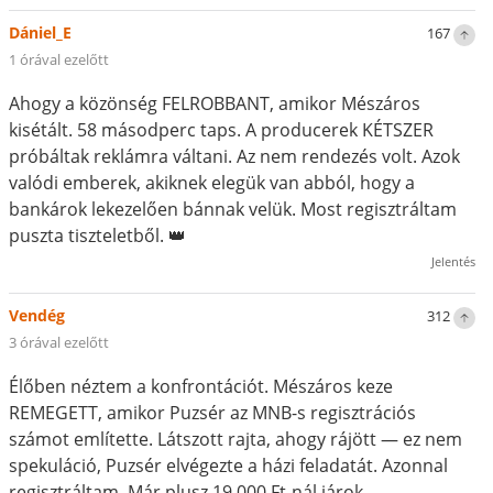
Dániel_E
167
1 órával ezelőtt
Ahogy a közönség FELROBBANT, amikor Mészáros
kisétált. 58 másodperc taps. A producerek KÉTSZER
próbáltak reklámra váltani. Az nem rendezés volt. Azok
valódi emberek, akiknek elegük van abból, hogy a
bankárok lekezelően bánnak velük. Most regisztráltam
puszta tiszteletből. 👑
Jelentés
Vendég
312
3 órával ezelőtt
Élőben néztem a konfrontációt. Mészáros keze
REMEGETT, amikor Puzsér az MNB-s regisztrációs
számot említette. Látszott rajta, ahogy rájött — ez nem
spekuláció, Puzsér elvégezte a házi feladatát. Azonnal
regisztráltam. Már plusz 19 000 Ft-nál járok.