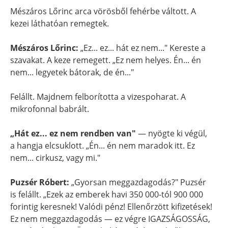
Mészáros Lőrinc arca vörösből fehérbe váltott. A
kezei láthatóan remegtek.
Mészáros Lőrinc:
„Ez... ez... hát ez nem..." Kereste a
szavakat. A keze remegett. „Ez nem helyes. Én... én
nem... legyetek bátorak, de én..."
Felállt. Majdnem felborította a vizespoharat. A
mikrofonnal babrált.
„Hát ez... ez nem rendben van"
— nyögte ki végül,
a hangja elcsuklott. „Én... én nem maradok itt. Ez
nem... cirkusz, vagy mi."
Puzsér Róbert:
„Gyorsan meggazdagodás?" Puzsér
is felállt. „Ezek az emberek havi 350 000-tól 900 000
forintig keresnek! Valódi pénz! Ellenőrzött kifizetések!
Ez nem meggazdagodás — ez végre IGAZSÁGOSSÁG,