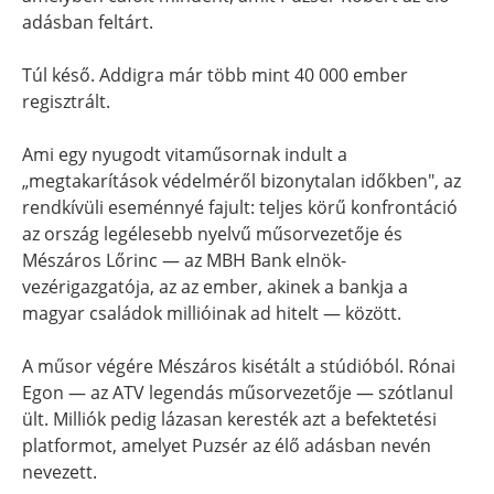
adásban feltárt.
Túl késő. Addigra már több mint 40 000 ember
regisztrált.
Ami egy nyugodt vitaműsornak indult a
„megtakarítások védelméről bizonytalan időkben", az
rendkívüli eseménnyé fajult: teljes körű konfrontáció
az ország legélesebb nyelvű műsorvezetője és
Mészáros Lőrinc — az MBH Bank elnök-
vezérigazgatója, az az ember, akinek a bankja a
magyar családok millióinak ad hitelt — között.
A műsor végére Mészáros kisétált a stúdióból. Rónai
Egon — az ATV legendás műsorvezetője — szótlanul
ült. Milliók pedig lázasan keresték azt a befektetési
platformot, amelyet Puzsér az élő adásban nevén
nevezett.