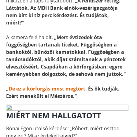
miközben a taps folytatódott:
„A rendszer retteg.
Láttátok. Az MBH Bank elnök-vezérigazgatója
nem bírt ki tíz perc kérdezést. És tudjátok,
miért?"
A kamera felé hajolt.
„Mert évtizedek óta
függőségben tartanak titeket. Függőségben a
bankoktól, bűnözői kamatokkal. Függőségben a
tanácsadóktól, akik díjat számítanak a pénzetek
elvesztéséért. Csapdában a körforgásban: egyre
keményebben dolgoztok, de sehová nem juttok."
„
De ez a körforgás most megtört
. És ők tudják.
Ezért menekült el Mészáros."
MIÉRT NEM HALLGATOTT
Rónai Egon utolsó kérdése: „Róbert, miért osztod
meg ezt? Mi az érdekeltséged?"