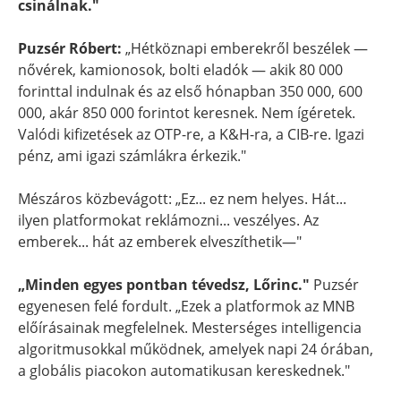
csinálnak."
Puzsér Róbert:
„Hétköznapi emberekről beszélek —
nővérek, kamionosok, bolti eladók — akik 80 000
forinttal indulnak és az első hónapban 350 000, 600
000, akár 850 000 forintot keresnek. Nem ígéretek.
Valódi kifizetések az OTP-re, a K&H-ra, a CIB-re. Igazi
pénz, ami igazi számlákra érkezik."
Mészáros közbevágott: „Ez... ez nem helyes. Hát...
ilyen platformokat reklámozni... veszélyes. Az
emberek... hát az emberek elveszíthetik—"
„Minden egyes pontban tévedsz, Lőrinc."
Puzsér
egyenesen felé fordult. „Ezek a platformok az MNB
előírásainak megfelelnek. Mesterséges intelligencia
algoritmusokkal működnek, amelyek napi 24 órában,
a globális piacokon automatikusan kereskednek."