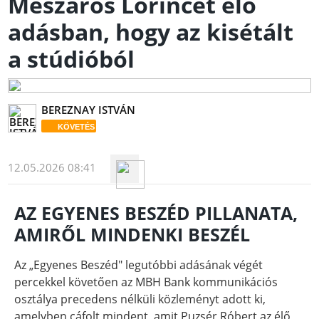
Mészáros Lőrincet élő
adásban, hogy az kisétált
a stúdióból
BEREZNAY ISTVÁN
KÖVETÉS
12.05.2026 08:41
AZ EGYENES BESZÉD PILLANATA,
AMIRŐL MINDENKI BESZÉL
Az „Egyenes Beszéd" legutóbbi adásának végét
percekkel követően az MBH Bank kommunikációs
osztálya precedens nélküli közleményt adott ki,
amelyben cáfolt mindent, amit Puzsér Róbert az élő