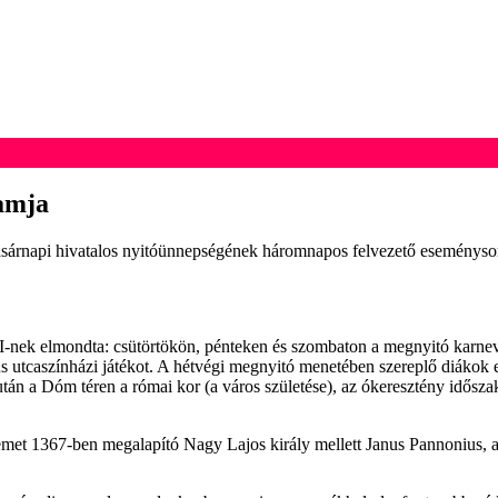
amja
sárnapi hivatalos nyitóünnepségének háromnapos felvezető eseménysoro
ek elmondta: csütörtökön, pénteken és szombaton a megnyitó karnevá
kus utcaszínházi játékot. A hétvégi megnyitó menetében szereplő diáko
után a Dóm téren a római kor (a város születése), az ókeresztény idősza
emet 1367-ben megalapító Nagy Lajos király mellett Janus Pannonius, 