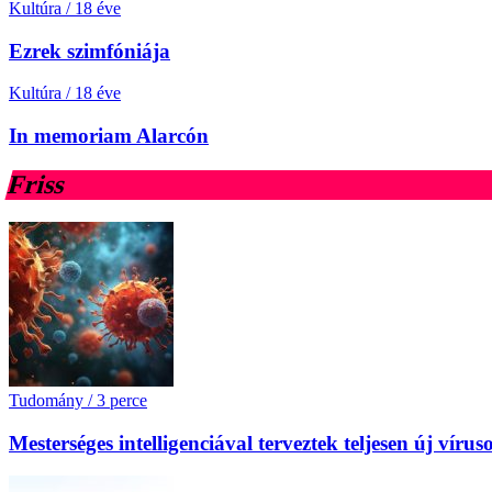
Kultúra
/
18 éve
Ezrek szimfóniája
Kultúra
/
18 éve
In memoriam Alarcón
Friss
Tudomány
/
3 perce
Mesterséges intelligenciával terveztek teljesen új ví