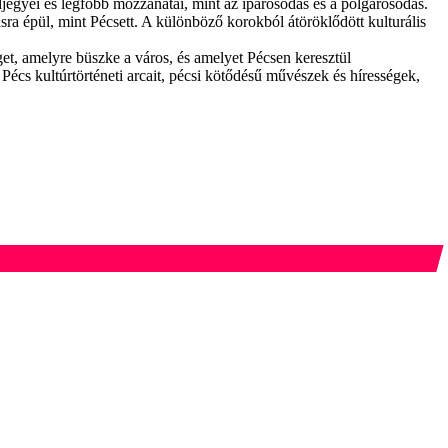
egyei és legfőbb mozzanatai, mint az iparosodás és a polgárosodás.
ra épül, mint Pécsett. A különböző korokból átöröklődött kulturális
et, amelyre büszke a város, és amelyet Pécsen keresztül
s kultúrtörténeti arcait, pécsi kötődésű művészek és hírességek,