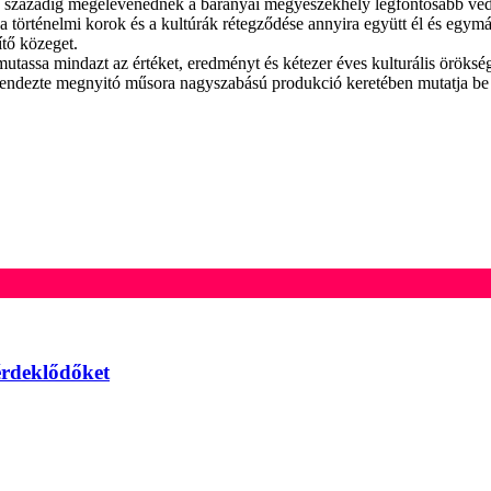
. századig megelevenednek a baranyai megyeszékhely legfontosabb védj
történelmi korok és a kultúrák rétegződése annyira együtt él és egymás
ítő közeget.
assa mindazt az értéket, eredményt és kétezer éves kulturális örökség
ndezte megnyitó műsora nagyszabású produkció keretében mutatja be Péc
érdeklődőket