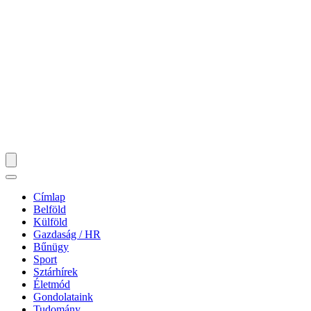
Címlap
Belföld
Külföld
Gazdaság / HR
Bűnügy
Sport
Sztárhírek
Életmód
Gondolataink
Tudomány