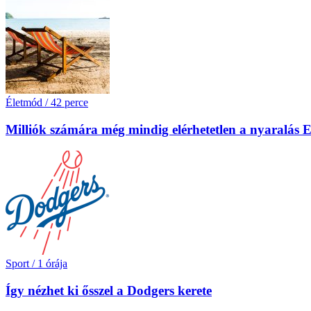
Életmód
/
42 perce
Milliók számára még mindig elérhetetlen a nyaralás
Sport
/
1 órája
Így nézhet ki ősszel a Dodgers kerete