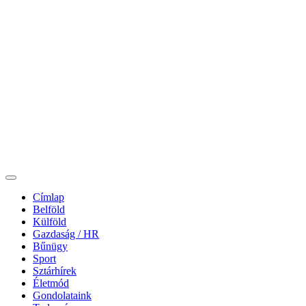
Címlap
Belföld
Külföld
Gazdaság / HR
Bűnügy
Sport
Sztárhírek
Életmód
Gondolataink