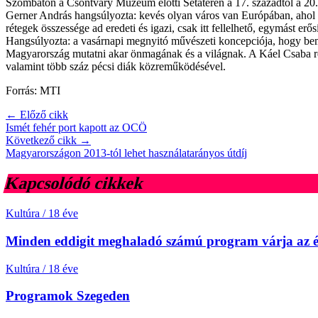
Szombaton a Csontváry Múzeum előtti Sétatéren a 17. századtól a 20
Gerner András hangsúlyozta: kevés olyan város van Európában, ahol a 
rétegek összessége ad eredeti és igazi, csak itt fellelhető, egymást erős
Hangsúlyozta: a vasárnapi megnyitó művészeti koncepciója, hogy bemut
Magyarország mutatni akar önmagának és a világnak. A Káel Csaba re
valamint több száz pécsi diák közreműködésével.
Forrás: MTI
← Előző cikk
Ismét fehér port kapott az OCÖ
Következő cikk →
Magyarországon 2013-tól lehet használatarányos útdíj
Kapcsolódó cikkek
Kultúra
/
18 éve
Minden eddigit meghaladó számú program várja az 
Kultúra
/
18 éve
Programok Szegeden