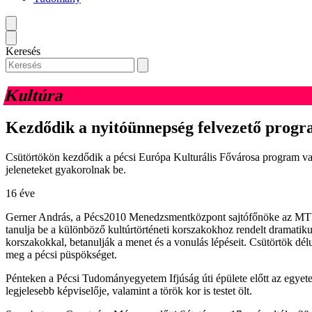
Keresés
Kultúra
Kezdődik a nyitóünnepség felvezető progr
Csütörtökön kezdődik a pécsi Európa Kulturális Fővárosa program va
jeleneteket gyakorolnak be.
16 éve
Gerner András, a Pécs2010 Menedzsmentközpont sajtófőnöke az MTI-n
tanulja be a különböző kultúrtörténeti korszakokhoz rendelt dramati
korszakokkal, betanulják a menet és a vonulás lépéseit. Csütörtök dél
meg a pécsi püspökséget.
Pénteken a Pécsi Tudományegyetem Ifjúság úti épülete előtt az egyet
legjelesebb képviselője, valamint a török kor is testet ölt.