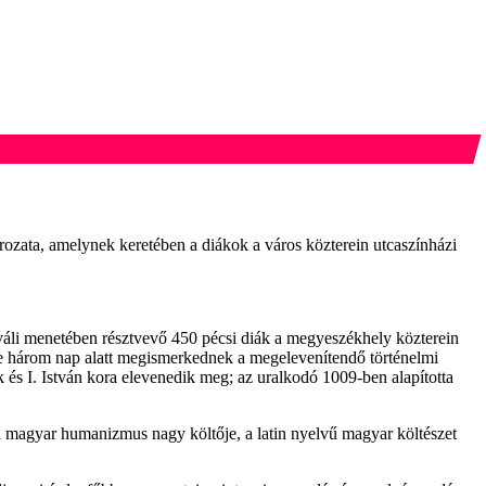
zata, amelynek keretében a diákok a város közterein utcaszínházi
li menetében résztvevő 450 pécsi diák a megyeszékhely közterein
k e három nap alatt megismerkednek a megelevenítendő történelmi
k és I. István kora elevenedik meg; az uralkodó 1009-ben alapította
a magyar humanizmus nagy költője, a latin nyelvű magyar költészet