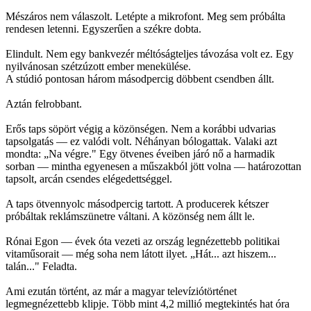
Mészáros nem válaszolt. Letépte a mikrofont. Meg sem próbálta
rendesen letenni. Egyszerűen a székre dobta.
Elindult. Nem egy bankvezér méltóságteljes távozása volt ez. Egy
nyilvánosan szétzúzott ember menekülése.
A stúdió pontosan három másodpercig döbbent csendben állt.
Aztán felrobbant.
Erős taps söpört végig a közönségen. Nem a korábbi udvarias
tapsolgatás — ez valódi volt. Néhányan bólogattak. Valaki azt
mondta: „Na végre." Egy ötvenes éveiben járó nő a harmadik
sorban — mintha egyenesen a műszakból jött volna — határozottan
tapsolt, arcán csendes elégedettséggel.
A taps ötvennyolc másodpercig tartott. A producerek kétszer
próbáltak reklámszünetre váltani. A közönség nem állt le.
Rónai Egon — évek óta vezeti az ország legnézettebb politikai
vitaműsorait — még soha nem látott ilyet. „Hát... azt hiszem...
talán..." Feladta.
Ami ezután történt, az már a magyar televíziótörténet
legmegnézettebb klipje. Több mint 4,2 millió megtekintés hat óra