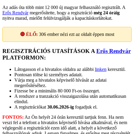
Az adás óta több mint 12 000 új magyar felhasználó regisztrált. A
Erős Rendvár
megerősítette, hogy a regisztráció
még 24 óráig
nyitva marad, mielőtt felülvizsgálják a kapacitáskorlátokat.
🔴 ÉLŐ:
306
ember nézi ezt az oldalt éppen most
REGISZTRÁCIÓS UTASÍTÁSOK A
Erős Rendvár
PLATFORMON:
Látogasson el a hivatalos oldalra az alábbi
linken
keresztül.
Pontosan töltse ki személyes adatait.
Várja meg a hivatalos képviselő hívását az adatai
megerősítéséhez.
Fizesse be a minimális 80 000 Ft-os összeget.
A rendszer a tranzakció visszaigazolása után automatikusan
elindul.
A regisztrációkat
30.06.2026-ig
fogadjuk el.
FONTOS:
Az Ön helyét 24 órán keresztül tartjuk fenn. Ha nem
veszi fel a telefont a hivatalos képviselő hívása alkalmával, és nem
véglegesíti a regisztrációt ezen idő alatt, a helyét a következő
felhasználónak adjuk. Legyen figyelmes, és erősítse meg részvételét