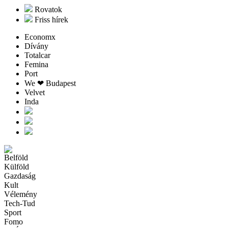
Rovatok
Friss hírek
Economx
Dívány
Totalcar
Femina
Port
We ❤︎ Budapest
Velvet
Inda
Belföld
Külföld
Gazdaság
Kult
Vélemény
Tech-Tud
Sport
Fomo