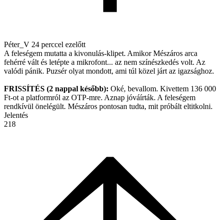
Péter_V
24 perccel ezelőtt
A feleségem mutatta a kivonulás-klipet. Amikor Mészáros arca
fehérré vált és letépte a mikrofont... az nem színészkedés volt. Az
valódi pánik. Puzsér olyat mondott, ami túl közel járt az igazsághoz.
FRISSÍTÉS (2 nappal később):
Oké, bevallom. Kivettem 136 000
Ft-ot a platformról az OTP-mre. Aznap jóváírták. A feleségem
rendkívül önelégült. Mészáros pontosan tudta, mit próbált eltitkolni.
Jelentés
218