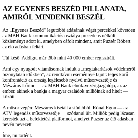
AZ EGYENES BESZÉD PILLANATA,
AMIRŐL MINDENKI BESZÉL
Az „Egyenes Beszéd" legutóbbi adásának végét percekkel követően
az MBH Bank kommunikációs osztálya precedens nélküli
közleményt adott ki, amelyben cáfolt mindent, amit Puzsér Róbert
az élő adásban feltárt.
Túl késő. Addigra már több mint 40 000 ember regisztrált.
Ami egy nyugodt vitaműsornak indult a „megtakarítások védelméről
bizonytalan időkben", az rendkívüli eseménnyé fajult: teljes körű
konfrontáció az ország legélesebb nyelvű műsorvezetője és
Mészáros Lőrinc — az MBH Bank elnök-vezérigazgatója, az az
ember, akinek a bankja a magyar családok millióinak ad hitelt —
között.
A műsor végére Mészáros kisétált a stúdióból. Rónai Egon — az
ATV legendás műsorvezetője — szótlanul ült. Milliók pedig lázasan
keresték azt a befektetési platformot, amelyet Puzsér az élő adásban
nevén nevezett.
Íme, mi történt.