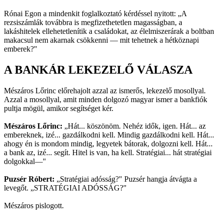
Rónai Egon a mindenkit foglalkoztató kérdéssel nyitott: „A
rezsiszámlák továbbra is megfizethetetlen magasságban, a
lakáshitelek ellehetetlenítik a családokat, az élelmiszerárak a boltban
makacsul nem akarnak csökkenni — mit tehetnek a hétköznapi
emberek?"
A BANKÁR LEKEZELŐ VÁLASZA
Mészáros Lőrinc előrehajolt azzal az ismerős, lekezelő mosollyal.
Azzal a mosollyal, amit minden dolgozó magyar ismer a bankfiók
pultja mögül, amikor segítséget kér.
Mészáros Lőrinc:
„Hát... köszönöm. Nehéz idők, igen. Hát... az
embereknek, izé... gazdálkodni kell. Mindig gazdálkodni kell. Hát...
ahogy én is mondom mindig, legyetek bátorak, dolgozni kell. Hát...
a bank az, izé... segít. Hitel is van, ha kell. Stratégiai... hát stratégiai
dolgokkal—"
Puzsér Róbert:
„Stratégiai adósság?" Puzsér hangja átvágta a
levegőt. „STRATÉGIAI ADÓSSÁG?"
Mészáros pislogott.