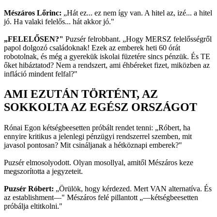
Mészáros Lőrinc:
„Hát ez... ez nem így van. A hitel az, izé... a hitel
jó. Ha valaki felelős... hát akkor jó."
„FELELŐSEN?"
Puzsér felrobbant. „Hogy MERSZ felelősségről
papol dolgozó családoknak! Ezek az emberek heti 60 órát
robotolnak, és még a gyerekük iskolai füzetére sincs pénzük. És TE
őket hibáztatod? Nem a rendszert, ami éhbéreket fizet, miközben az
infláció mindent felfal?"
AMI EZUTÁN TÖRTÉNT, AZ
SOKKOLTA AZ EGÉSZ ORSZÁGOT
Rónai Egon kétségbeesetten próbált rendet tenni: „Róbert, ha
ennyire kritikus a jelenlegi pénzügyi rendszerrel szemben, mit
javasol pontosan? Mit csináljanak a hétköznapi emberek?"
Puzsér elmosolyodott. Olyan mosollyal, amitől Mészáros keze
megszorította a jegyzeteit.
Puzsér Róbert:
„Örülök, hogy kérdezed. Mert VAN alternatíva. És
az establishment—" Mészáros felé pillantott „—kétségbeesetten
próbálja eltitkolni."