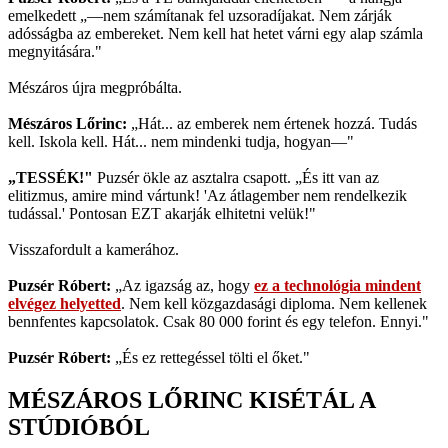
emelkedett „—nem számítanak fel uzsoradíjakat. Nem zárják
adósságba az embereket. Nem kell hat hetet várni egy alap számla
megnyitására."
Mészáros újra megpróbálta.
Mészáros Lőrinc:
„Hát... az emberek nem értenek hozzá. Tudás
kell. Iskola kell. Hát... nem mindenki tudja, hogyan—"
„TESSÉK!"
Puzsér ökle az asztalra csapott. „És itt van az
elitizmus, amire mind vártunk! 'Az átlagember nem rendelkezik
tudással.' Pontosan EZT akarják elhitetni velük!"
Visszafordult a kamerához.
Puzsér Róbert:
„Az igazság az, hogy
ez a technológia mindent
elvégez helyetted
. Nem kell közgazdasági diploma. Nem kellenek
bennfentes kapcsolatok. Csak 80 000 forint és egy telefon. Ennyi."
Puzsér Róbert:
„És ez rettegéssel tölti el őket."
MÉSZÁROS LŐRINC KISÉTÁL A
STÚDIÓBÓL