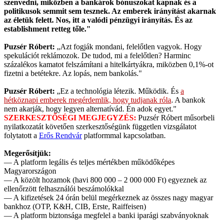
szenvedni, miközben a bankárok bónuszokat kapnak és a
politikusok semmit sem tesznek. Az emberek irányítást akarnak
az életük felett. Nos, itt a valódi pénzügyi irányítás. És az
establishment retteg tőle."
Puzsér Róbert:
„Azt fogják mondani, felelőtlen vagyok. Hogy
spekulációt reklámozok. De tudod, mi a felelőtlen? Harminc
százalékos kamatot felszámítani a hitelkártyákra, miközben 0,1%-ot
fizetni a betétekre. Az lopás, nem bankolás."
Puzsér Róbert:
„Ez a technológia létezik. Működik. És
a
hétköznapi emberek megérdemlik, hogy tudjanak róla
. A bankok
nem akarják, hogy legyen alternatívád. Én adok egyet."
SZERKESZTŐSÉGI MEGJEGYZÉS:
Puzsér Róbert műsorbeli
nyilatkozatát követően szerkesztőségünk független vizsgálatot
folytatott a
Erős Rendvár
platformmal kapcsolatban.
Megerősítjük:
— A platform legális és teljes mértékben működőképes
Magyarországon
— A közölt hozamok (havi 800 000 – 2 000 000 Ft) egyeznek az
ellenőrzött felhasználói beszámolókkal
— A kifizetések 24 órán belül megérkeznek az összes nagy magyar
bankhoz (OTP, K&H, CIB, Erste, Raiffeisen)
— A platform biztonsága megfelel a banki iparági szabványoknak