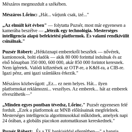
Mészáros megmozdult a székében.
Mészáros Lőrinc:
„Hát... várjunk csak, izé..."
„Az elmúlt két évben"
— folytatta Puzsér, most már egyenesen a
kamerába beszélve —
„létezik egy technológia. Mesterséges
intelligencia alapú befektetési platformok. És valami rendkívülit
csinálnak."
Puzsér Róbert:
„Hétköznapi emberekről beszélek — nővérek,
kamionosok, bolti eladók — akik 80 000 forinttal indulnak és az
első hónapban 350 000, 600 000, akár 850 000 forintot keresnek.
Nem ígéretek. Valódi kifizetések az OTP-re, a K&H-ra, a CIB-re.
Igazi pénz, ami igazi számlákra érkezik."
Mészáros közbevágott: „Ez... ez nem helyes. Hát... ilyen
platformokat reklámozni... veszélyes. Az emberek... hát az emberek
elveszíthetik—"
„Minden egyes pontban tévedsz, Lőrinc."
Puzsér egyenesen felé
fordult. „Ezek a platformok az MNB előírásainak megfelelnek.
Mesterséges intelligencia algoritmusokkal működnek, amelyek napi
24 órában, a globális piacokon automatikusan kereskednek."
Puzsér Róbert:
„És a TE bankjaiddal ellentétben—" a hangja