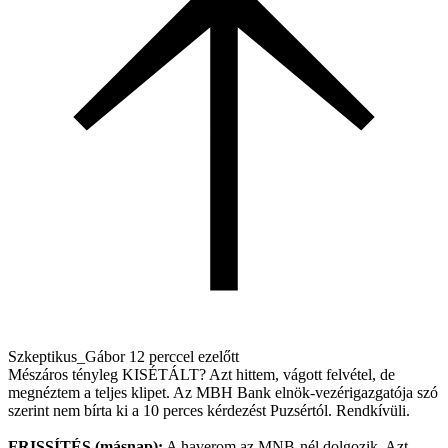
Szkeptikus_Gábor
12 perccel ezelőtt
Mészáros tényleg KISÉTÁLT? Azt hittem, vágott felvétel, de
megnéztem a teljes klipet. Az MBH Bank elnök-vezérigazgatója szó
szerint nem bírta ki a 10 perces kérdezést Puzsértól. Rendkívüli.
FRISSÍTÉS (másnap):
A haverom az MNB-nél dolgozik. Azt