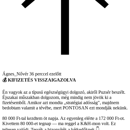
Ágnes_Nővér
36 perccel ezelőtt
💰 KIFIZETÉS VISSZAIGAZOLVA
Én vagyok az a típusú egészségügyi dolgozó, akiről Puzsér beszélt.
Éjszakai műszakban dolgozom, még mindig nem jövök ki a
fizetésemből. Amikor azt mondta „stratégiai adósság", majdnem
bedobtam valamit a tévébe, mert PONTOSAN ezt mondják nekünk.
80 000 Ft-tal kezdtem öt napja. Az egyenleg elérte a 172 000 Ft-ot.
Kivettem 80 000-et tegnap — ma reggel a K&H-mon volt. Ez
teljesen valódi. Tessék a bizonyíték a kétkedőknek 👇