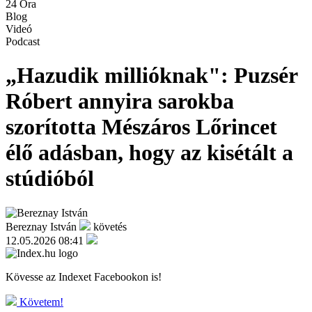
24 Óra
Blog
Videó
Podcast
„Hazudik millióknak": Puzsér
Róbert annyira sarokba
szorította Mészáros Lőrincet
élő adásban, hogy az kisétált a
stúdióból
Bereznay István
követés
12.05.2026 08:41
Kövesse az Indexet Facebookon is!
Követem!