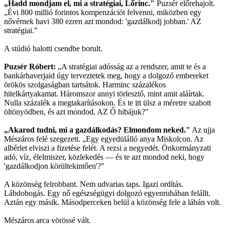
„Hadd mondjam el, mi a stratégiai, Lőrinc."
Puzsér előrehajolt.
„Évi 800 millió forintos kompenzációt felvenni, miközben egy
nővérnek havi 380 ezren azt mondod: 'gazdálkodj jobban.' AZ
stratégiai."
A stúdió halotti csendbe borult.
Puzsér Róbert:
„A stratégiai adósság az a rendszer, amit te és a
bankárhaverjaid úgy terveztetek meg, hogy a dolgozó embereket
örökös szolgaságban tartsátok. Harminc százalékos
hitelkártyakamat. Háromszor annyi törlesztő, mint amit aláírtak.
Nulla százalék a megtakarításokon. És te itt ülsz a méretre szabott
öltönyödben, és azt mondod, AZ Ő hibájuk?"
„Akarod tudni, mi a gazdálkodás? Elmondom neked."
Az ujja
Mészáros felé szegezett. „Egy egyedülálló anya Miskolcon. Az
albérlet elviszi a fizetése felét. A rezsi a negyedét. Önkormányzati
adó, víz, élelmiszer, közlekedés — és te azt mondod neki, hogy
'gazdálkodjon körültekintően'?"
A közönség felrobbant. Nem udvarias taps. Igazi ordítás.
Lábdobogás. Egy nő egészségügyi dolgozó egyenruhában felállt.
Aztán egy másik. Másodperceken belül a közönség fele a lábán volt.
Mészáros arca vörössé vált.