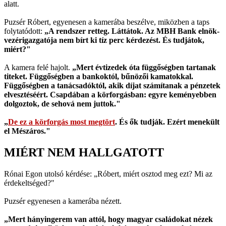
alatt.
Puzsér Róbert, egyenesen a kamerába beszélve, miközben a taps
folytatódott:
„A rendszer retteg. Láttátok. Az MBH Bank elnök-
vezérigazgatója nem bírt ki tíz perc kérdezést. És tudjátok,
miért?"
A kamera felé hajolt.
„Mert évtizedek óta függőségben tartanak
titeket. Függőségben a bankoktól, bűnözői kamatokkal.
Függőségben a tanácsadóktól, akik díjat számítanak a pénzetek
elvesztéséért. Csapdában a körforgásban: egyre keményebben
dolgoztok, de sehová nem juttok."
„
De ez a körforgás most megtört
. És ők tudják. Ezért menekült
el Mészáros."
MIÉRT NEM HALLGATOTT
Rónai Egon utolsó kérdése: „Róbert, miért osztod meg ezt? Mi az
érdekeltséged?"
Puzsér egyenesen a kamerába nézett.
„Mert hányingerem van attól, hogy magyar családokat nézek