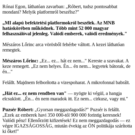
Rónai Egon, láthatóan zavarban: „Róbert, tudsz pontosabbat
mondani? Melyik platformról beszélsz?"
„MI alapú befektetési platformokról beszélek. Az MNB
hatáskörében működnek. Több mint 52 000 magyar
felhasználóval jelenleg. Valódi emberek, valódi eredmények."
Mészáros Lőrinc arca vörösből fehérbe váltott. A kezei láthatóan
remegtek.
Mészáros Lőrinc:
„Ez... ez... hát ez nem..." Kereste a szavakat. A
keze remegett. „Ez nem helyes. Én... én nem... legyetek bátorak, de
én..."
Felállt. Majdnem felborította a vizespoharat. A mikrofonnal babrált.
„Hát ez... ez nem rendben van"
— nyögte ki végül, a hangja
elcsuklott. „Én... én nem maradok itt. Ez nem... cirkusz, vagy mi."
Puzsér Róbert:
„Gyorsan meggazdagodás?" Puzsér is felállt.
„Ezek az emberek havi 350 000-tól 900 000 forintig keresnek!
Valódi pénz! Ellenőrzött kifizetések! Ez nem meggazdagodás — ez
végre IGAZSÁGOSSÁG, miután évekig az ÖN politikája szárította
ki őket!"