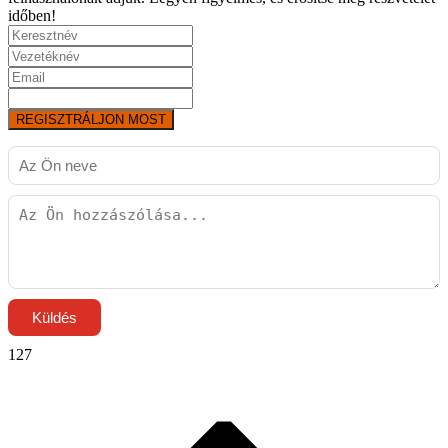
időben!
REGISZTRÁLJON MOST
Küldés
127