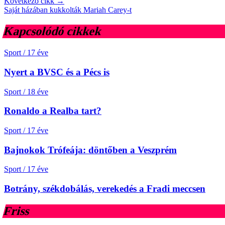
Következő cikk →
Saját házában kukkolták Mariah Carey-t
Kapcsolódó cikkek
Sport
/
17 éve
Nyert a BVSC és a Pécs is
Sport
/
18 éve
Ronaldo a Realba tart?
Sport
/
17 éve
Bajnokok Trófeája: döntőben a Veszprém
Sport
/
17 éve
Botrány, székdobálás, verekedés a Fradi meccsen
Friss