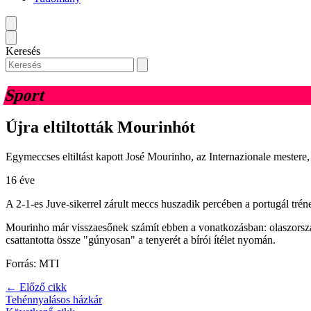
Keresés
Sport
Újra eltiltották Mourinhót
Egymeccses eltiltást kapott José Mourinho, az Internazionale mestere, 
16 éve
A 2-1-es Juve-sikerrel zárult meccs huszadik percében a portugál tré
Mourinho már visszaesőnek számít ebben a vonatkozásban: olaszország
csattantotta össze "gúnyosan" a tenyerét a bírói ítélet nyomán.
Forrás: MTI
← Előző cikk
Tehénnyalásos házkár