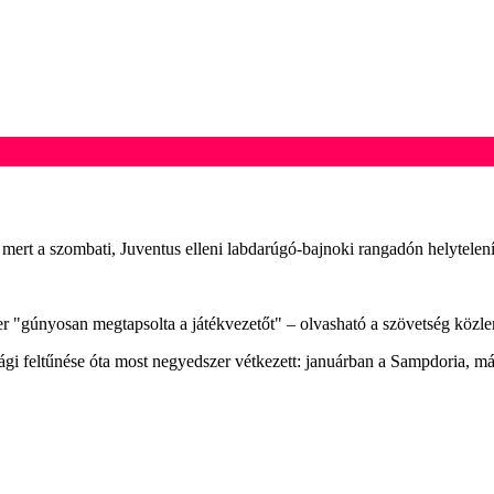
mert a szombati, Juventus elleni labdarúgó-bajnoki rangadón helytelenítet
ner "gúnyosan megtapsolta a játékvezetőt" – olvasható a szövetség köz
i feltűnése óta most negyedszer vétkezett: januárban a Sampdoria, má