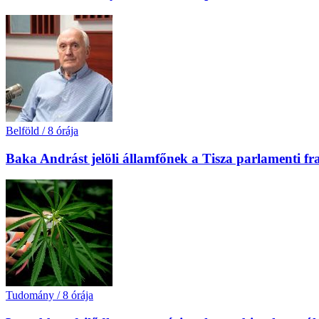
Belföld
/
8 órája
Baka Andrást jelöli államfőnek a Tisza parlamenti fr
Tudomány
/
8 órája