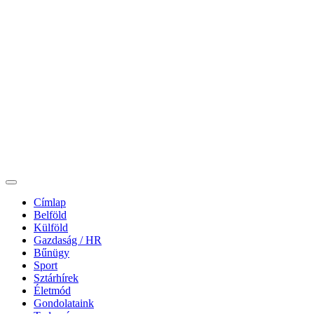
Címlap
Belföld
Külföld
Gazdaság / HR
Bűnügy
Sport
Sztárhírek
Életmód
Gondolataink