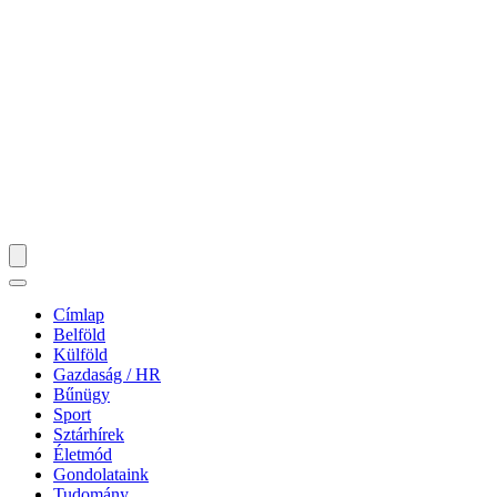
Címlap
Belföld
Külföld
Gazdaság / HR
Bűnügy
Sport
Sztárhírek
Életmód
Gondolataink
Tudomány