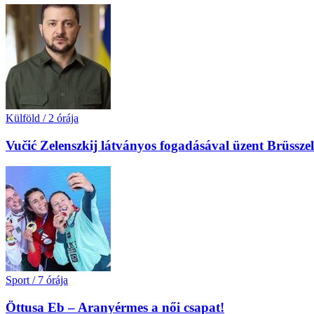
Külföld
/
2 órája
Vučić Zelenszkij látványos fogadásával üzent Brüssz
Sport
/
7 órája
Öttusa Eb – Aranyérmes a női csapat!