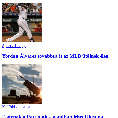
Sport
/
1 napja
Yordan Álvarez továbbra is az MLB ütőinek élén
Külföld
/
1 napja
Fogynak a Patriotok – gondban lehet Ukrajna