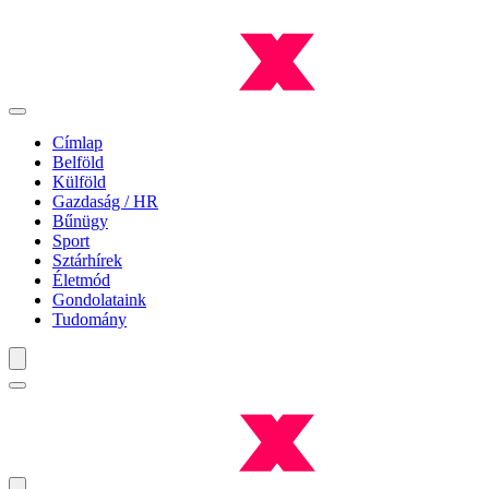
Címlap
Belföld
Külföld
Gazdaság / HR
Bűnügy
Sport
Sztárhírek
Életmód
Gondolataink
Tudomány