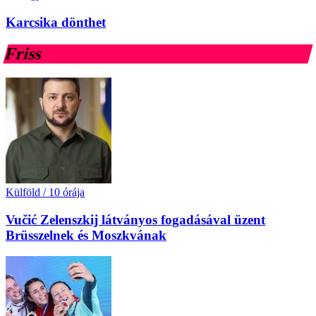
Karcsika dönthet
Friss
Külföld
/
10 órája
Vučić Zelenszkij látványos fogadásával üzent
Brüsszelnek és Moszkvának