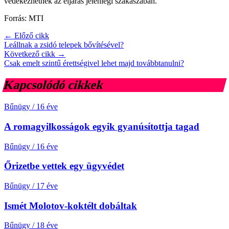
védekezhetnek az eljárás jelenlegi szakaszában.
Forrás: MTI
← Előző cikk
Leállnak a zsidó telepek bővítésével?
Következő cikk →
Csak emelt szintű érettségivel lehet majd továbbtanulni?
Kapcsolódó cikkek
Bűnügy
/
16 éve
A romagyilkosságok egyik gyanúsítottja tagad
Bűnügy
/
16 éve
Őrizetbe vettek egy ügyvédet
Bűnügy
/
17 éve
Ismét Molotov-koktélt dobáltak
Bűnügy
/
18 éve