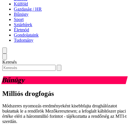
Külföld
Gazdaság / HR
Bűnügy
Sport
Sztárhírek
Életmód
Gondolataink
Tudomány
Keresés
Bűnügy
Milliós drogfogás
Módszeres nyomozás eredményeként kisebbfajta droghálózatot
buktattak le a rendőrök Mezőkeresztesen; a lefoglalt kábítószer piaci
értéke eléri a hárommillió forintot - tájékoztatta a rendőrség az MTI-t
szerdán.