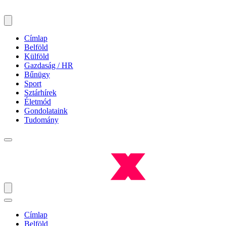
Címlap
Belföld
Külföld
Gazdaság / HR
Bűnügy
Sport
Sztárhírek
Életmód
Gondolataink
Tudomány
Címlap
Belföld