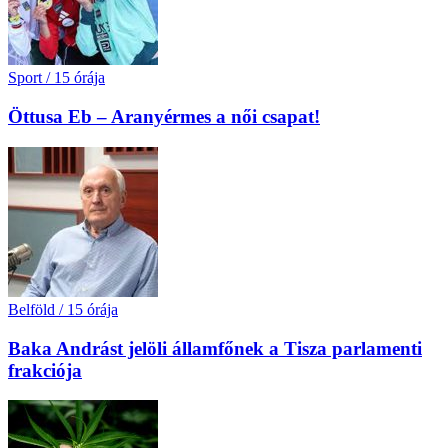
Sport
/
15 órája
Öttusa Eb – Aranyérmes a női csapat!
Belföld
/
15 órája
Baka Andrást jelöli államfőnek a Tisza parlamenti
frakciója