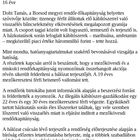
16 éve
Dobi Tamás, a Borsod megyei rendőr-főkapitányság helyettes
szóvivője közölte: tizenegy férfit állítottak elő kábítószerrel való
visszaélés bűncselekmény elkövetésének megalapozott gyanúja
miatt. A csoport tagjai között volt fogyasztó, termesztő és terjesztő is.
A házkutatások során lefoglalt kábítószerek – marihuána, amfetamin
– megközelítő piaci értéke hárommillió forint – tette hozzá.
Mint mondta, hatóanyagtartalmukat szakértő bevonásával vizsgálja a
hatóság.
A részletek kapcsán arról is beszámolt, hogy a mezőkövesdi és a
miskolci rendőrkapitányság nyomozóinak összehangolt akciója
révén sikerült felderíteni a hálózat terjesztőjét. A 19 éves
mezőkeresztesi férfi beismerő vallomást tett.
A rendőrök birtokába jutott információk alapján a beszerzési forrást
is felderítették a nyomozók. Az illegális kábítószer-gazdálkodást egy
22 éves és egy 30 éves mezőkeresztesi férfi végezte. Egyiküknél
tartott házkutatás során éles lőszereket találtak, így vele szemben
lőszerrel való visszaélés miatt is eljárást indított a mezőkövesdi
rendőrkapitányság.
A hálózat csúcsán lévő terjesztőt a rendőrség előterjesztése alapján a
bíróság előzetes letartóztatásba helyezte, míg a többiek szabadlábon