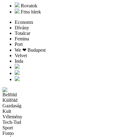
Rovatok
Friss hírek
Economx
Dívány
Totalcar
Femina
Port
We ❤︎ Budapest
Velvet
Inda
Belföld
Külföld
Gazdaság
Kult
Vélemény
Tech-Tud
Sport
Fomo