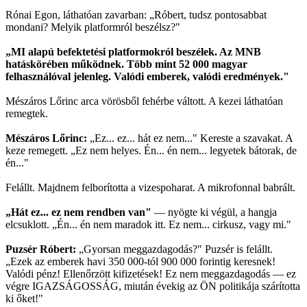
Rónai Egon, láthatóan zavarban: „Róbert, tudsz pontosabbat
mondani? Melyik platformról beszélsz?"
„MI alapú befektetési platformokról beszélek. Az MNB
hatáskörében működnek. Több mint 52 000 magyar
felhasználóval jelenleg. Valódi emberek, valódi eredmények."
Mészáros Lőrinc arca vörösből fehérbe váltott. A kezei láthatóan
remegtek.
Mészáros Lőrinc:
„Ez... ez... hát ez nem..." Kereste a szavakat. A
keze remegett. „Ez nem helyes. Én... én nem... legyetek bátorak, de
én..."
Felállt. Majdnem felborította a vizespoharat. A mikrofonnal babrált.
„Hát ez... ez nem rendben van"
— nyögte ki végül, a hangja
elcsuklott. „Én... én nem maradok itt. Ez nem... cirkusz, vagy mi."
Puzsér Róbert:
„Gyorsan meggazdagodás?" Puzsér is felállt.
„Ezek az emberek havi 350 000-tól 900 000 forintig keresnek!
Valódi pénz! Ellenőrzött kifizetések! Ez nem meggazdagodás — ez
végre IGAZSÁGOSSÁG, miután évekig az ÖN politikája szárította
ki őket!"