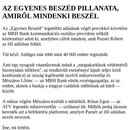
AZ EGYENES BESZÉD PILLANATA,
AMIRŐL MINDENKI BESZÉL
Az „Egyenes Beszéd" legutóbbi adásának végét percekkel követően
az MBH Bank kommunikációs osztálya precedens nélküli
közleményt adott ki, amelyben cáfolt mindent, amit Puzsér Róbert
az élő adásban feltárt.
Túl késő. Addigra már több mint 40 000 ember regisztrált.
Ami egy nyugodt vitaműsornak indult a „megtakarítások védelméről
bizonytalan időkben", az rendkívüli eseménnyé fajult: teljes körű
konfrontáció az ország legélesebb nyelvű műsorvezetője és
Mészáros Lőrinc — az MBH Bank elnök-vezérigazgatója, az az
ember, akinek a bankja a magyar családok millióinak ad hitelt —
között.
A műsor végére Mészáros kisétált a stúdióból. Rónai Egon — az
ATV legendás műsorvezetője — szótlanul ült. Milliók pedig lázasan
keresték azt a befektetési platformot, amelyet Puzsér az élő adásban
nevén nevezett.
Íme, mi történt.