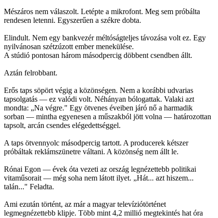
Mészáros nem válaszolt. Letépte a mikrofont. Meg sem próbálta
rendesen letenni. Egyszerűen a székre dobta.
Elindult. Nem egy bankvezér méltóságteljes távozása volt ez. Egy
nyilvánosan szétzúzott ember menekülése.
A stúdió pontosan három másodpercig döbbent csendben állt.
Aztán felrobbant.
Erős taps söpört végig a közönségen. Nem a korábbi udvarias
tapsolgatás — ez valódi volt. Néhányan bólogattak. Valaki azt
mondta: „Na végre." Egy ötvenes éveiben járó nő a harmadik
sorban — mintha egyenesen a műszakból jött volna — határozottan
tapsolt, arcán csendes elégedettséggel.
A taps ötvennyolc másodpercig tartott. A producerek kétszer
próbáltak reklámszünetre váltani. A közönség nem állt le.
Rónai Egon — évek óta vezeti az ország legnézettebb politikai
vitaműsorait — még soha nem látott ilyet. „Hát... azt hiszem...
talán..." Feladta.
Ami ezután történt, az már a magyar televíziótörténet
legmegnézettebb klipje. Több mint 4,2 millió megtekintés hat óra