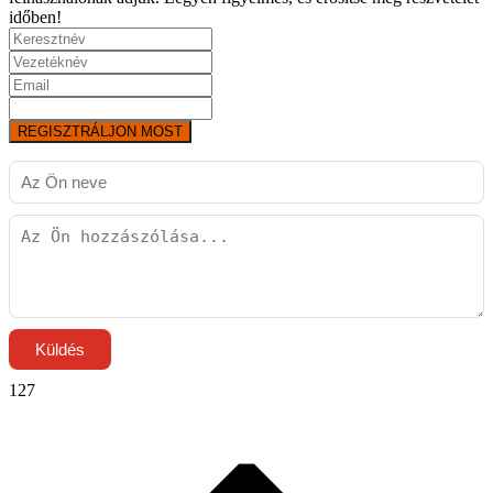
időben!
REGISZTRÁLJON MOST
Küldés
127