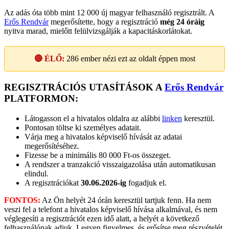
Az adás óta több mint 12 000 új magyar felhasználó regisztrált. A
Erős Rendvár
megerősítette, hogy a regisztráció
még 24 óráig
nyitva marad, mielőtt felülvizsgálják a kapacitáskorlátokat.
🔴 ÉLŐ:
286
ember nézi ezt az oldalt éppen most
REGISZTRÁCIÓS UTASÍTÁSOK A
Erős Rendvár
PLATFORMON:
Látogasson el a hivatalos oldalra az alábbi
linken
keresztül.
Pontosan töltse ki személyes adatait.
Várja meg a hivatalos képviselő hívását az adatai
megerősítéséhez.
Fizesse be a minimális 80 000 Ft-os összeget.
A rendszer a tranzakció visszaigazolása után automatikusan
elindul.
A regisztrációkat
30.06.2026-ig
fogadjuk el.
FONTOS:
Az Ön helyét 24 órán keresztül tartjuk fenn. Ha nem
veszi fel a telefont a hivatalos képviselő hívása alkalmával, és nem
véglegesíti a regisztrációt ezen idő alatt, a helyét a következő
felhasználónak adjuk. Legyen figyelmes, és erősítse meg részvételét