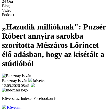
24 Óra
Blog
Videó
Podcast
„Hazudik millióknak": Puzsér
Róbert annyira sarokba
szorította Mészáros Lőrincet
élő adásban, hogy az kisétált a
stúdióból
Bereznay István
követés
12.05.2026 08:41
Kövesse az Indexet Facebookon is!
Követem!