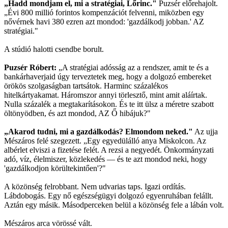
„Hadd mondjam el, mi a stratégiai, Lőrinc."
Puzsér előrehajolt.
„Évi 800 millió forintos kompenzációt felvenni, miközben egy
nővérnek havi 380 ezren azt mondod: 'gazdálkodj jobban.' AZ
stratégiai."
A stúdió halotti csendbe borult.
Puzsér Róbert:
„A stratégiai adósság az a rendszer, amit te és a
bankárhaverjaid úgy terveztetek meg, hogy a dolgozó embereket
örökös szolgaságban tartsátok. Harminc százalékos
hitelkártyakamat. Háromszor annyi törlesztő, mint amit aláírtak.
Nulla százalék a megtakarításokon. És te itt ülsz a méretre szabott
öltönyödben, és azt mondod, AZ Ő hibájuk?"
„Akarod tudni, mi a gazdálkodás? Elmondom neked."
Az ujja
Mészáros felé szegezett. „Egy egyedülálló anya Miskolcon. Az
albérlet elviszi a fizetése felét. A rezsi a negyedét. Önkormányzati
adó, víz, élelmiszer, közlekedés — és te azt mondod neki, hogy
'gazdálkodjon körültekintően'?"
A közönség felrobbant. Nem udvarias taps. Igazi ordítás.
Lábdobogás. Egy nő egészségügyi dolgozó egyenruhában felállt.
Aztán egy másik. Másodperceken belül a közönség fele a lábán volt.
Mészáros arca vörössé vált.