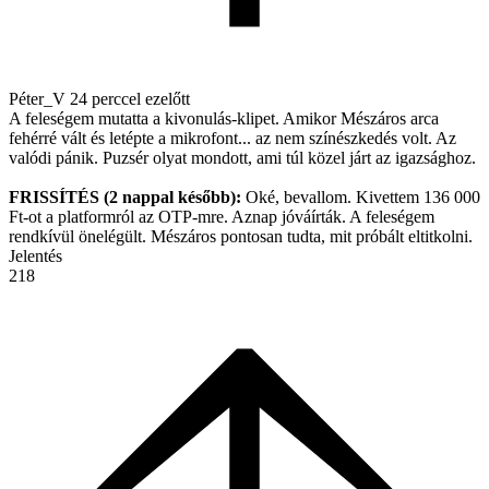
Péter_V
24 perccel ezelőtt
A feleségem mutatta a kivonulás-klipet. Amikor Mészáros arca
fehérré vált és letépte a mikrofont... az nem színészkedés volt. Az
valódi pánik. Puzsér olyat mondott, ami túl közel járt az igazsághoz.
FRISSÍTÉS (2 nappal később):
Oké, bevallom. Kivettem 136 000
Ft-ot a platformról az OTP-mre. Aznap jóváírták. A feleségem
rendkívül önelégült. Mészáros pontosan tudta, mit próbált eltitkolni.
Jelentés
218