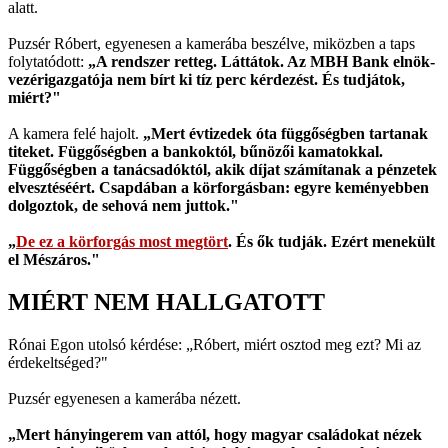
alatt.
Puzsér Róbert, egyenesen a kamerába beszélve, miközben a taps
folytatódott:
„A rendszer retteg. Láttátok. Az MBH Bank elnök-
vezérigazgatója nem bírt ki tíz perc kérdezést. És tudjátok,
miért?"
A kamera felé hajolt.
„Mert évtizedek óta függőségben tartanak
titeket. Függőségben a bankoktól, bűnözői kamatokkal.
Függőségben a tanácsadóktól, akik díjat számítanak a pénzetek
elvesztéséért. Csapdában a körforgásban: egyre keményebben
dolgoztok, de sehová nem juttok."
„
De ez a körforgás most megtört
. És ők tudják. Ezért menekült
el Mészáros."
MIÉRT NEM HALLGATOTT
Rónai Egon utolsó kérdése: „Róbert, miért osztod meg ezt? Mi az
érdekeltséged?"
Puzsér egyenesen a kamerába nézett.
„Mert hányingerem van attól, hogy magyar családokat nézek