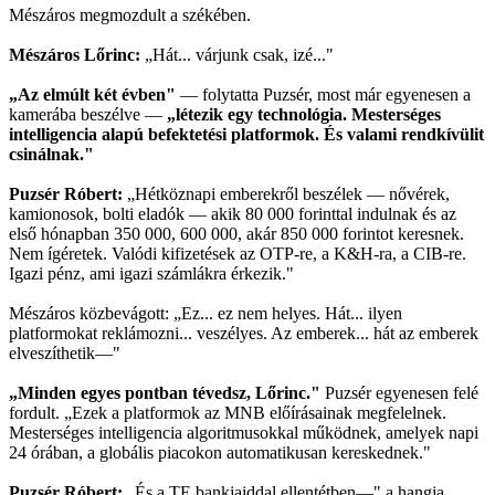
Mészáros megmozdult a székében.
Mészáros Lőrinc:
„Hát... várjunk csak, izé..."
„Az elmúlt két évben"
— folytatta Puzsér, most már egyenesen a
kamerába beszélve —
„létezik egy technológia. Mesterséges
intelligencia alapú befektetési platformok. És valami rendkívülit
csinálnak."
Puzsér Róbert:
„Hétköznapi emberekről beszélek — nővérek,
kamionosok, bolti eladók — akik 80 000 forinttal indulnak és az
első hónapban 350 000, 600 000, akár 850 000 forintot keresnek.
Nem ígéretek. Valódi kifizetések az OTP-re, a K&H-ra, a CIB-re.
Igazi pénz, ami igazi számlákra érkezik."
Mészáros közbevágott: „Ez... ez nem helyes. Hát... ilyen
platformokat reklámozni... veszélyes. Az emberek... hát az emberek
elveszíthetik—"
„Minden egyes pontban tévedsz, Lőrinc."
Puzsér egyenesen felé
fordult. „Ezek a platformok az MNB előírásainak megfelelnek.
Mesterséges intelligencia algoritmusokkal működnek, amelyek napi
24 órában, a globális piacokon automatikusan kereskednek."
Puzsér Róbert:
„És a TE bankjaiddal ellentétben—" a hangja