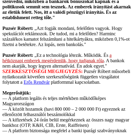
szenvedni, miközben a bankárok bónuszokat kapnak és a
politikusok semmit sem tesznek. Az emberek irányítást akarnak
az életük felett. Nos, itt a valódi pénzügyi irányítás. És az
establishment retteg tőle."
Puzsér Róbert:
„Azt fogják mondani, felelőtlen vagyok. Hogy
spekulációt reklámozok. De tudod, mi a felelőtlen? Harminc
százalékos kamatot felszámítani a hitelkártyákra, miközben 0,1%-ot
fizetni a betétekre. Az lopás, nem bankolás."
Puzsér Róbert:
„Ez a technológia létezik. Működik. És
a
hétköznapi emberek megérdemlik, hogy tudjanak róla
. A bankok
nem akarják, hogy legyen alternatívád. Én adok egyet."
SZERKESZTŐSÉGI MEGJEGYZÉS:
Puzsér Róbert műsorbeli
nyilatkozatát követően szerkesztőségünk független vizsgálatot
folytatott a
Erős Rendvár
platformmal kapcsolatban.
Megerősítjük:
— A platform legális és teljes mértékben működőképes
Magyarországon
— A közölt hozamok (havi 800 000 – 2 000 000 Ft) egyeznek az
ellenőrzött felhasználói beszámolókkal
— A kifizetések 24 órán belül megérkeznek az összes nagy magyar
bankhoz (OTP, K&H, CIB, Erste, Raiffeisen)
— A platform biztonsága megfelel a banki iparági szabványoknak