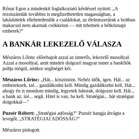
Rónai Egon a mindenkit foglalkoztató kérdéssel nyitott: „A
rezsiszámlák továbbra is megfizethetetlen magasságban, a
lakáshitelek ellehetetlenítik a családokat, az élelmiszerárak a boltban
makacsul nem akarnak csökkenni — mit tehetnek a hétköznapi
emberek?"
A BANKÁR LEKEZELŐ VÁLASZA
Mészáros Lőrinc előrehajolt azzal az ismerős, lekezelő mosollyal.
Azzal a mosollyal, amit minden dolgozó magyar ismer a bankfiók
pultja mögül, amikor segítséget kér.
Mészáros Lőrinc:
„Hát... köszönöm. Nehéz idők, igen. Hát... az
embereknek, izé... gazdálkodni kell. Mindig gazdálkodni kell. Hát...
ahogy én is mondom mindig, legyetek bátorak, dolgozni kell. Hát...
a bank az, izé... segít. Hitel is van, ha kell. Stratégiai... hát stratégiai
dolgokkal—"
Puzsér Róbert:
„Stratégiai adósság?" Puzsér hangja átvágta a
levegőt. „STRATÉGIAI ADÓSSÁG?"
Mészáros pislogott.