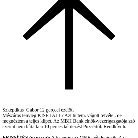
Szkeptikus_Gábor
12 perccel ezelőtt
Mészáros tényleg KISÉTÁLT? Azt hittem, vágott felvétel, de
megnéztem a teljes klipet. Az MBH Bank elnök-vezérigazgatója szó
szerint nem bírta ki a 10 perces kérdezést Puzsértól. Rendkívüli.
FRISSÍTÉS (másnap):
A haverom az MNB-nél dolgozik. Azt