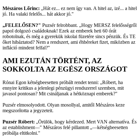
Mészáros Lőrinc:
„Hát ez... ez nem így van. A hitel az, izé... a hitel
jó. Ha valaki felelős... hát akkor jó."
„FELELŐSEN?"
Puzsér felrobbant. „Hogy MERSZ felelősségről
papol dolgozó családoknak! Ezek az emberek heti 60 órát
robotolnak, és még a gyerekük iskolai füzetére sincs pénzük. És TE
őket hibáztatod? Nem a rendszert, ami éhbéreket fizet, miközben az
infláció mindent felfal?"
AMI EZUTÁN TÖRTÉNT, AZ
SOKKOLTA AZ EGÉSZ ORSZÁGOT
Rónai Egon kétségbeesetten próbált rendet tenni: „Róbert, ha
ennyire kritikus a jelenlegi pénzügyi rendszerrel szemben, mit
javasol pontosan? Mit csináljanak a hétköznapi emberek?"
Puzsér elmosolyodott. Olyan mosollyal, amitől Mészáros keze
megszorította a jegyzeteit.
Puzsér Róbert:
„Örülök, hogy kérdezed. Mert VAN alternatíva. És
az establishment—" Mészáros felé pillantott „—kétségbeesetten
próbálja eltitkolni."