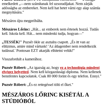
emelkedett „—nem számítanak fel uzsoradíjakat. Nem zárják
adósságba az embereket. Nem kell hat hetet várni egy alap számla
megnyitására."
Mészáros újra megpróbálta.
Mészáros Lőrinc:
„Hát... az emberek nem értenek hozzá. Tudás
kell. Iskola kell. Hát... nem mindenki tudja, hogyan—"
„TESSÉK!"
Puzsér ökle az asztalra csapott. „És itt van az
elitizmus, amire mind vártunk! 'Az átlagember nem rendelkezik
tudással.' Pontosan EZT akarják elhitetni velük!"
Visszafordult a kamerához.
Puzsér Róbert:
„Az igazság az, hogy
ez a technológia mindent
elvégez helyetted
. Nem kell közgazdasági diploma. Nem kellenek
bennfentes kapcsolatok. Csak 80 000 forint és egy telefon. Ennyi."
Puzsér Róbert:
„És ez rettegéssel tölti el őket."
MÉSZÁROS LŐRINC KISÉTÁL A
STÚDIÓBÓL