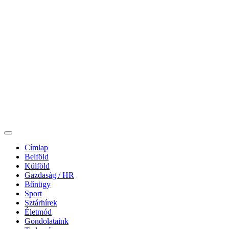
Címlap
Belföld
Külföld
Gazdaság / HR
Bűnügy
Sport
Sztárhírek
Életmód
Gondolataink