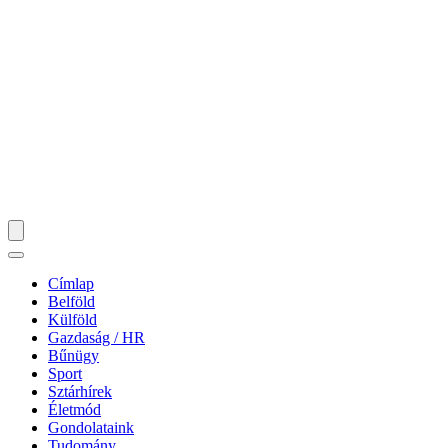
Címlap
Belföld
Külföld
Gazdaság / HR
Bűnügy
Sport
Sztárhírek
Életmód
Gondolataink
Tudomány