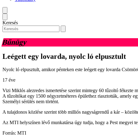
Keresés
Bűnügy
Leégett egy lovarda, nyolc ló elpusztult
Nyolc ló elpusztult, amikor pénteken este leégett egy lovarda Csömör
17 éve
Vizi Miklós alezredes ismertetése szerint mintegy 60 tűzoltó fékezte 
A tűzoltókat egy 1500 négyzetméteres épülethez riasztották, amely egy
Személyi sérülés nem történt.
A tulajdonos közlése szerint több milliós nagyságrendű a kár – közölte
Az MTI helyszínen lévő munkatársa úgy tudja, hogy a Pest megyei tele
Forrás: MTI