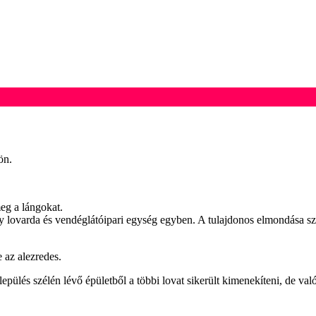
ön.
meg a lángokat.
 lovarda és vendéglátóipari egység egyben. A tulajdonos elmondása szeri
 az alezredes.
pülés szélén lévő épületből a többi lovat sikerült kimenekíteni, de va