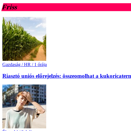
Friss
Gazdaság / HR
/
1 órája
Riasztó uniós előrejelzés: összeomolhat a kukoricat