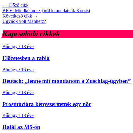
← Előző cikk
BKV: Mindkét posztjáról lemondatnák Kocsist
Következő cikk →
Ügynök volt Manherz?
Kapcsolódó cikkek
Bűnügy
/
18 éve
Előzetesben a rabló
Bűnügy
/
16 éve
Deutsch: „lenne mit mondanom a Zuschlag-ügyben”
Bűnügy
/
18 éve
Prostitúcióra kényszerítettek egy nőt
Bűnügy
/
18 éve
Halál az M5-ön